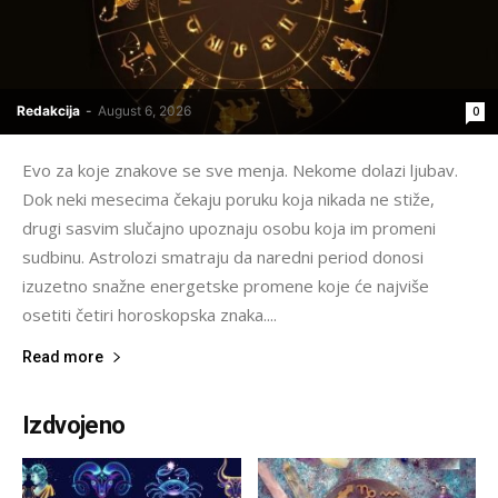
Redakcija
-
August 6, 2026
0
Evo za koje znakove se sve menja. Nekome dolazi ljubav.
Dok neki mesecima čekaju poruku koja nikada ne stiže,
drugi sasvim slučajno upoznaju osobu koja im promeni
sudbinu. Astrolozi smatraju da naredni period donosi
izuzetno snažne energetske promene koje će najviše
osetiti četiri horoskopska znaka....
Read more
Izdvojeno