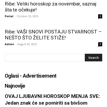
Ribe: Veliki horoskop za novembar, saznaj
šta te očekuje!
Portal
-
October 25, 2025
0
Ribe: VAŠI SNOVI POSTAJU STVARNOST –
NEŠTO ŠTO ŽELITE STIŽE!
Admin
-
August 30, 2025
0
Oglasi - Advertisement
Najnovije
OVAJ LJUBAVNI HOROSKOP MENJA SVE:
Jedan znak će se pomiriti sa bivšom