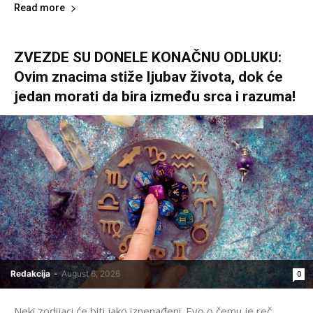
Read more
ZVEZDE SU DONELE KONAČNU ODLUKU:
Ovim znacima stiže ljubav života, dok će
jedan morati da bira između srca i razuma!
Redakcija
-
August 6, 2026
0
Neki zodijaci će biti jako iznenađeni. Evo o čemu je reč.