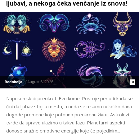
ljubavi, a nekoga čeka venčanje iz snova!
Redakcija
-
August 6, 2026
0
Napokon sledi preokret. Evo kome. Postoje periodi kada se
čini da ljubav stoji u mestu, a onda se u samo nekoliko dana
dogode promene koje potpuno preokrenu život. Astrolozi
tvrde da upravo ulazimo u takvu fazu. Planetarni aspekti
donose snažne emotivne energije koje će pojedinim...