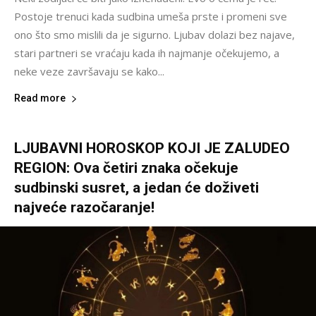
Postoje trenuci kada sudbina umeša prste i promeni sve
ono što smo mislili da je sigurno. Ljubav dolazi bez najave,
stari partneri se vraćaju kada ih najmanje očekujemo, a
neke veze završavaju se kako...
Read more
LJUBAVNI HOROSKOP KOJI JE ZALUDEO
REGION: Ova četiri znaka očekuje
sudbinski susret, a jedan će doživeti
najveće razočaranje!