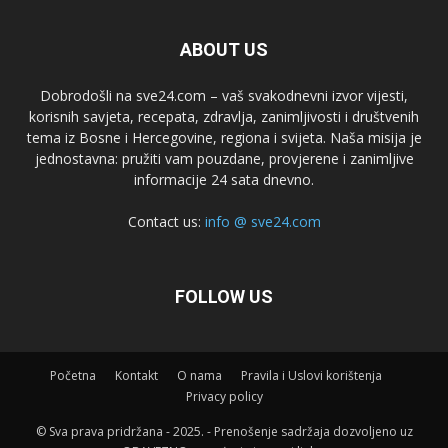
ABOUT US
Dobrodošli na sve24.com – vaš svakodnevni izvor vijesti,
korisnih savjeta, recepata, zdravlja, zanimljivosti i društvenih
tema iz Bosne i Hercegovine, regiona i svijeta. Naša misija je
jednostavna: pružiti vam pouzdane, provjerene i zanimljive
informacije 24 sata dnevno.
Contact us:
info @ sve24.com
FOLLOW US
Početna
Kontakt
O nama
Pravila i Uslovi korištenja
Privacy policy
© Sva prava pridržana - 2025. - Prenošenje sadržaja dozvoljeno uz