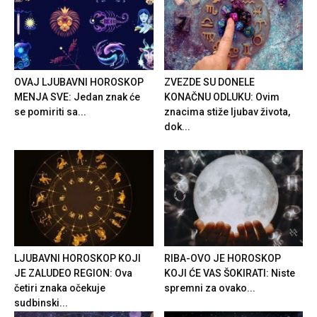
OVAJ LJUBAVNI HOROSKOP
ZVEZDE SU DONELE
MENJA SVE: Jedan znak će
KONAČNU ODLUKU: Ovim
se pomiriti sa...
znacima stiže ljubav života,
dok...
LJUBAVNI HOROSKOP KOJI
RIBA-OVO JE HOROSKOP
JE ZALUDEO REGION: Ova
KOJI ĆE VAS ŠOKIRATI: Niste
četiri znaka očekuje
spremni za ovako...
sudbinski...