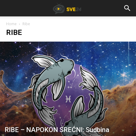
Home
Ribe
RIBE
RIBE – NAPOKON SREĆNI: Sudbina