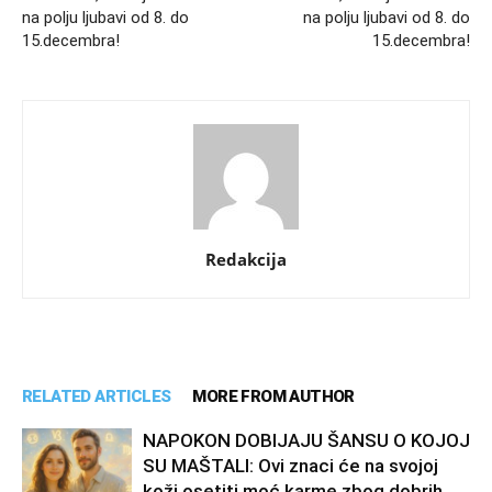
na polju ljubavi od 8. do
na polju ljubavi od 8. do
15.decembra!
15.decembra!
Redakcija
RELATED ARTICLES
MORE FROM AUTHOR
NAPOKON DOBIJAJU ŠANSU O KOJOJ
SU MAŠTALI: Ovi znaci će na svojoj
koži osetiti moć karme zbog dobrih