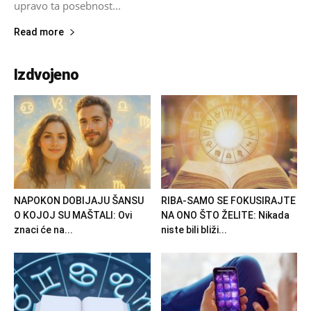
upravo ta posebnost...
Read more
Izdvojeno
NAPOKON DOBIJAJU ŠANSU
RIBA-SAMO SE FOKUSIRAJTE
O KOJOJ SU MAŠTALI: Ovi
NA ONO ŠTO ŽELITE: Nikada
znaci će na...
niste bili bliži...