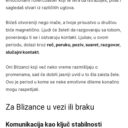
emocionalni rollercoaster koji te tera da istražuješ, pitaš i
sagledaš stvari iz različitih uglova.
Bićeš otvoreniji nego inače, a tvoje prisustvo u društvu
biće magnetično. Ljudi će želeti da razgovaraju sa tobom,
poveravaju ti se i ostvaruju kontakt. Ljubav, u ovom
periodu, dolazi kroz
reč, poruku, poziv, susret, razgovor,
slučajni kontakt
.
Oni Blizanci koji već neko vreme razmišljaju o
promenama, sad će dobiti jasniji uvid u to šta zaista žele.
Ovo je period u kome se neke emotivne dileme konačno
mogu raspetljati.
Za Blizance u vezi ili braku
Komunikacija kao ključ stabilnosti