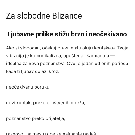
Za slobodne Blizance
Ljubavne prilike stižu brzo i neočekivano
Ako si slobodan, očekuj pravu malu oluju kontakata. Tvoja
vibracija je komunikativna, opuštena i šarmantna —
idealna za nova poznanstva. Ovo je jedan od onih perioda
kada ti ljubav dolazi kroz:
neočekivanu poruku,
novi kontakt preko društvenih mreža,
poznanstvo preko prijatelja,
razgovor na mestu gde se najmanje nadaš,