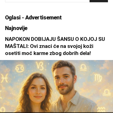
Oglasi - Advertisement
Najnovije
NAPOKON DOBIJAJU ŠANSU O KOJOJ SU
MAŠTALI: Ovi znaci će na svojoj koži
osetiti moć karme zbog dobrih dela!