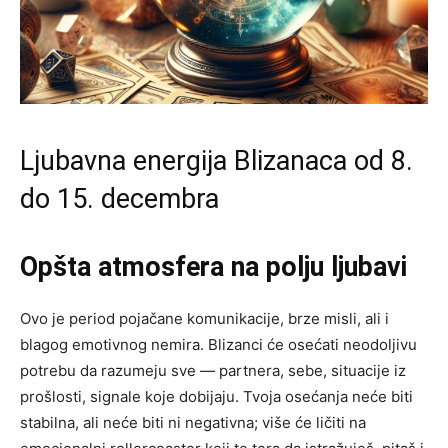
Ljubavna energija Blizanaca od 8.
do 15. decembra
Opšta atmosfera na polju ljubavi
Ovo je period pojačane komunikacije, brze misli, ali i
blagog emotivnog nemira. Blizanci će osećati neodoljivu
potrebu da razumeju sve — partnera, sebe, situacije iz
prošlosti, signale koje dobijaju. Tvoja osećanja neće biti
stabilna, ali neće biti ni negativna; više će ličiti na