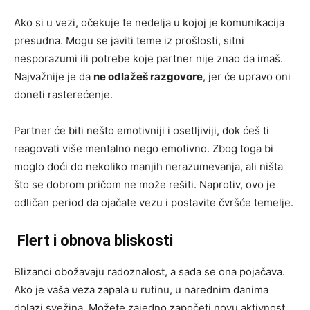
Ako si u vezi, očekuje te nedelja u kojoj je komunikacija
presudna. Mogu se javiti teme iz prošlosti, sitni
nesporazumi ili potrebe koje partner nije znao da imaš.
Najvažnije je da
ne odlažeš razgovore
, jer će upravo oni
doneti rasterećenje.
Partner će biti nešto emotivniji i osetljiviji, dok ćeš ti
reagovati više mentalno nego emotivno. Zbog toga bi
moglo doći do nekoliko manjih nerazumevanja, ali ništa
što se dobrom pričom ne može rešiti. Naprotiv, ovo je
odličan period da ojačate vezu i postavite čvršće temelje.
Flert i obnova bliskosti
Blizanci obožavaju radoznalost, a sada se ona pojačava.
Ako je vaša veza zapala u rutinu, u narednim danima
dolazi svežina. Možete zajedno započeti novu aktivnost,