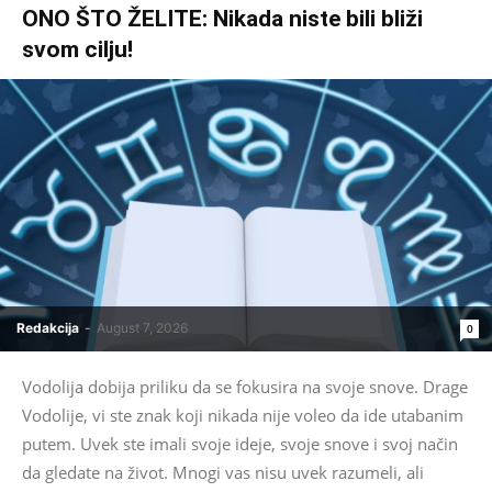
ONO ŠTO ŽELITE: Nikada niste bili bliži
svom cilju!
Redakcija
-
August 7, 2026
0
Vodolija dobija priliku da se fokusira na svoje snove. Drage
Vodolije, vi ste znak koji nikada nije voleo da ide utabanim
putem. Uvek ste imali svoje ideje, svoje snove i svoj način
da gledate na život. Mnogi vas nisu uvek razumeli, ali