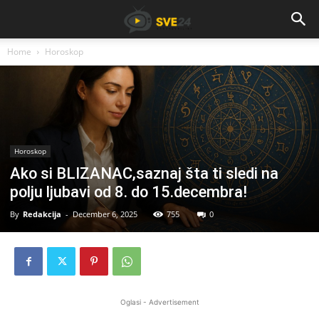
Home
Horoskop
Horoskop
Ako si BLIZANAC,saznaj šta ti sledi na
polju ljubavi od 8. do 15.decembra!
By
Redakcija
-
December 6, 2025
755
0
Oglasi - Advertisement