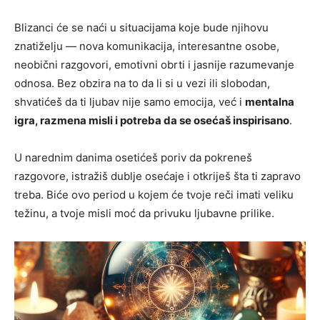
Blizanci će se naći u situacijama koje bude njihovu
znatiželju — nova komunikacija, interesantne osobe,
neobični razgovori, emotivni obrti i jasnije razumevanje
odnosa. Bez obzira na to da li si u vezi ili slobodan,
shvatićeš da ti ljubav nije samo emocija, već i
mentalna
igra, razmena misli i potreba da se osećaš inspirisano
.
U narednim danima osetićeš poriv da pokreneš
razgovore, istražiš dublje osećaje i otkriješ šta ti zapravo
treba. Biće ovo period u kojem će tvoje reči imati veliku
težinu, a tvoje misli moć da privuku ljubavne prilike.