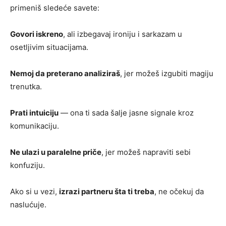
primeniš sledeće savete:
Govori iskreno
, ali izbegavaj ironiju i sarkazam u
osetljivim situacijama.
Nemoj da preterano analiziraš
, jer možeš izgubiti magiju
trenutka.
Prati intuiciju
— ona ti sada šalje jasne signale kroz
komunikaciju.
Ne ulazi u paralelne priče
, jer možeš napraviti sebi
konfuziju.
Ako si u vezi,
izrazi partneru šta ti treba
, ne očekuj da
naslućuje.