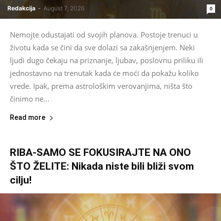
Redakcija
-
August 7, 2026
0
Nemojte odustajati od svojih planova. Postoje trenuci u
životu kada se čini da sve dolazi sa zakašnjenjem. Neki
ljudi dugo čekaju na priznanje, ljubav, poslovnu priliku ili
jednostavno na trenutak kada će moći da pokažu koliko
vrede. Ipak, prema astrološkim verovanjima, ništa što
činimo ne...
Read more
RIBA-SAMO SE FOKUSIRAJTE NA ONO
ŠTO ŽELITE: Nikada niste bili bliži svom
cilju!