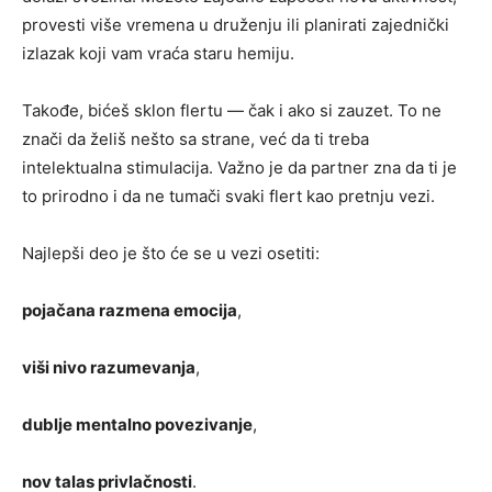
provesti više vremena u druženju ili planirati zajednički
izlazak koji vam vraća staru hemiju.
Takođe, bićeš sklon flertu — čak i ako si zauzet. To ne
znači da želiš nešto sa strane, već da ti treba
intelektualna stimulacija. Važno je da partner zna da ti je
to prirodno i da ne tumači svaki flert kao pretnju vezi.
Najlepši deo je što će se u vezi osetiti:
pojačana razmena emocija
,
viši nivo razumevanja
,
dublje mentalno povezivanje
,
nov talas privlačnosti
.