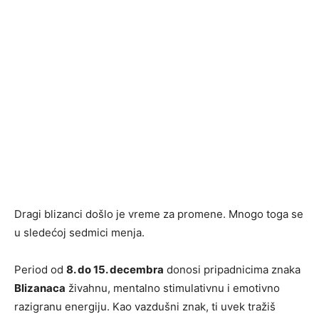
Dragi blizanci došlo je vreme za promene. Mnogo toga se
u sledećoj sedmici menja.
Period od
8. do 15. decembra
donosi pripadnicima znaka
Blizanaca
živahnu, mentalno stimulativnu i emotivno
razigranu energiju. Kao vazdušni znak, ti uvek tražiš