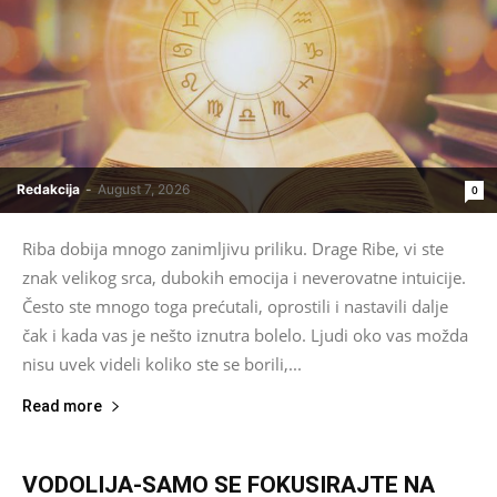
Redakcija
-
August 7, 2026
0
Riba dobija mnogo zanimljivu priliku. Drage Ribe, vi ste
znak velikog srca, dubokih emocija i neverovatne intuicije.
Često ste mnogo toga prećutali, oprostili i nastavili dalje
čak i kada vas je nešto iznutra bolelo. Ljudi oko vas možda
nisu uvek videli koliko ste se borili,...
Read more
VODOLIJA-SAMO SE FOKUSIRAJTE NA