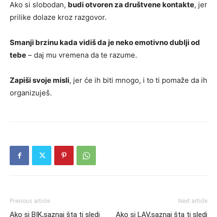
Ako si slobodan,
budi otvoren za društvene kontakte
, jer
prilike dolaze kroz razgovor.
Smanji brzinu kada vidiš da je neko emotivno dublji od
tebe
– daj mu vremena da te razume.
Zapiši svoje misli
, jer će ih biti mnogo, i to ti pomaže da ih
organizuješ.
Previous article
Next article
Ako si BIK,saznaj šta ti sledi
Ako si LAV,saznaj šta ti sledi