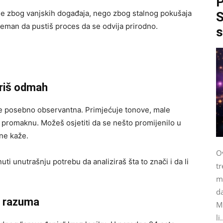
P
e zbog vanjskih događaja, nego zbog stalnog pokušaja
S
reman da pustiš proces da se odvija prirodno.
s
oriš odmah
e posebno observantna. Primjećuje tonove, male
 promaknu. Možeš osjetiti da se nešto promijenilo u
 ne kaže.
Ov
ti unutrašnju potrebu da analiziraš šta to znači i da li
tr
me
da
r razuma
M
li.