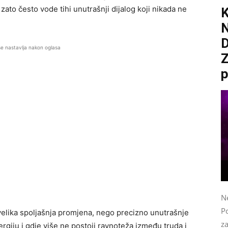
i zato često vode tihi unutrašnji dijalog koji nikada ne
D
se nastavlja nakon oglasa
Z
p
N
Po
elika spoljašnja promjena, nego precizno unutrašnje
z
ergiju i gdje više ne postoji ravnoteža između truda i