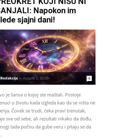
REOKRET KOJI NISU NI
ANJALI: Napokon im
lede sjajni dani!
Redakcija
-
August 5, 2026
0
o je šansa o kojoj ste maštali. Postoje
enuci u životu kada izgleda kao da se ništa ne
nja. Čovek se trudi, čeka pravi trenutak,
je sve od sebe, ali rezultati nikako da dođu.
nogi tada počnu da gube veru i pitaju se da
..