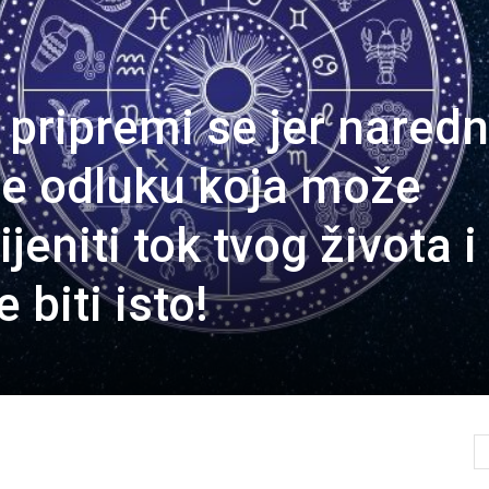
 pripremi se jer naredn
e odluku koja može
eniti tok tvog života i
 biti isto!