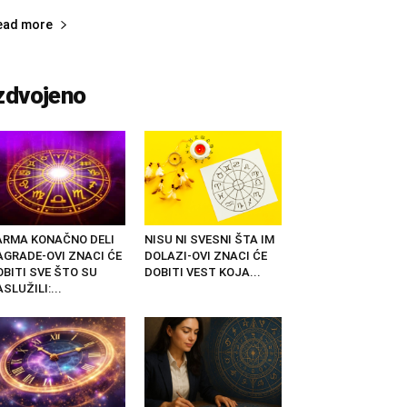
ead more
zdvojeno
ARMA KONAČNO DELI
NISU NI SVESNI ŠTA IM
AGRADE-OVI ZNACI ĆE
DOLAZI-OVI ZNACI ĆE
OBITI SVE ŠTO SU
DOBITI VEST KOJA...
SLUŽILI:...