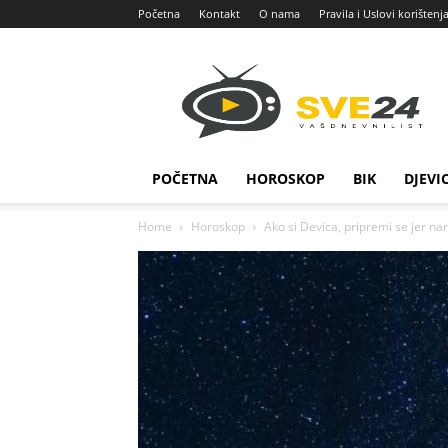
Početna
Kontakt
O nama
Pravila i Uslovi korištenj
Sve
24
POČETNA
HOROSKOP
BIK
DJEVI
Home
Horoskop
Ako si Devica, pripremi se jer na