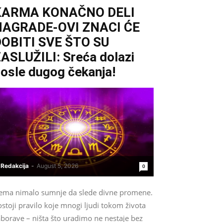
KARMA KONAČNO DELI
NAGRADE-OVI ZNACI ĆE
OBITI SVE ŠTO SU
ASLUŽILI: Sreća dolazi
osle dugog čekanja!
Redakcija
-
August 5, 2026
0
ema nimalo sumnje da slede divne promene.
stoji pravilo koje mnogi ljudi tokom života
aborave – ništa što uradimo ne nestaje bez