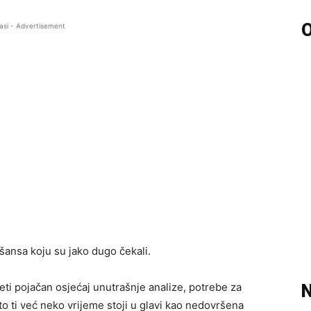
O
asi - Advertisement
ansa koju su jako dugo čekali.
eti pojačan osjećaj unutrašnje analize, potrebe za
N
o ti već neko vrijeme stoji u glavi kao nedovršena