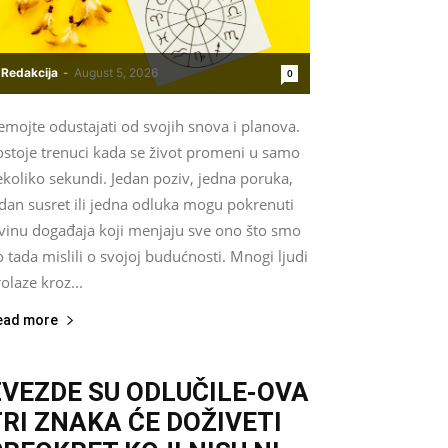
Redakcija
-
August 5, 2026
0
mojte odustajati od svojih snova i planova.
ostoje trenuci kada se život promeni u samo
koliko sekundi. Jedan poziv, jedna poruka,
dan susret ili jedna odluka mogu pokrenuti
avinu događaja koji menjaju sve ono što smo
 tada mislili o svojoj budućnosti. Mnogi ljudi
olaze kroz...
ead more
ZVEZDE SU ODLUČILE-OVA
TRI ZNAKA ĆE DOŽIVETI