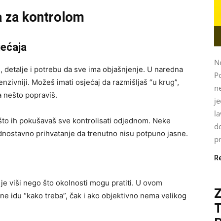
a za kontrolom
jećaja
Ne
, detalje i potrebu da sve ima objašnjenje. U naredna
P
enzivniji. Možeš imati osjećaj da razmišljaš “u krug”,
ne
a nešto popraviš.
je
l
 što ih pokušavaš sve kontrolisati odjednom. Neke
do
ednostavno prihvatanje da trenutno nisu potpuno jasne.
pr
R
 je viši nego što okolnosti mogu pratiti. U ovom
 ne idu “kako treba”, čak i ako objektivno nema velikog