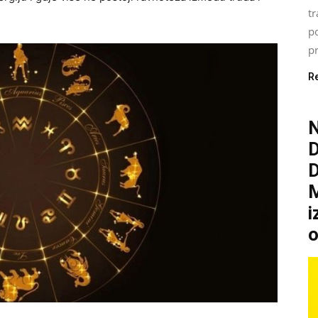
tr
p
pr
R
N
M
i
o