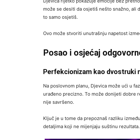
Djevica rijetko pokazuje emocije bez preth
može se desiti da osjetiš nešto snažno, ali
to samo osjetiš.
Ovo može stvoriti unutrašnju napetost izme
Posao i osjećaj odgovorn
Perfekcionizam kao dvostruki
Na poslovnom planu, Djevica može ući u fa
urađeno precizno. To može donijeti dobre rez
nije savršeno.
Ključ je u tome da prepoznaš razliku između
detaljima koji ne mijenjaju suštinu rezultata.