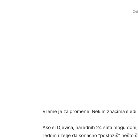
Ogl
Vreme je za promene. Nekim znacima sledi š
Ako si Djevica, narednih 24 sata mogu donij
redom i želje da konačno “posložiš” nešto št