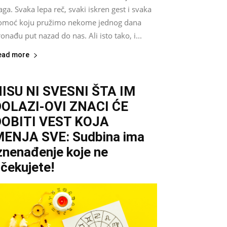
aga. Svaka lepa reč, svaki iskren gest i svaka
omoć koju pružimo nekome jednog dana
onađu put nazad do nas. Ali isto tako, i...
ead more
ISU NI SVESNI ŠTA IM
DOLAZI-OVI ZNACI ĆE
DOBITI VEST KOJA
ENJA SVE: Sudbina ima
znenađenje koje ne
čekujete!