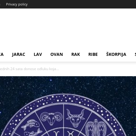
a
Privacy policy
CA
JARAC
LAV
OVAN
RAK
RIBE
ŠKORPIJA
rednih 24 sata donose odluku koja...