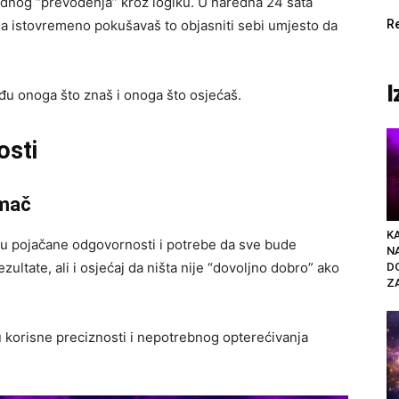
odnog “prevođenja” kroz logiku. U naredna 24 sata
 da istovremeno pokušavaš to objasniti sebi umjesto da
R
I
đu onoga što znaš i onoga što osjećaš.
osti
 mač
K
zu pojačane odgovornosti i potrebe da sve bude
N
ultate, ali i osjećaj da ništa nije “dovoljno dobro” ako
D
ZA
 korisne preciznosti i nepotrebnog opterećivanja