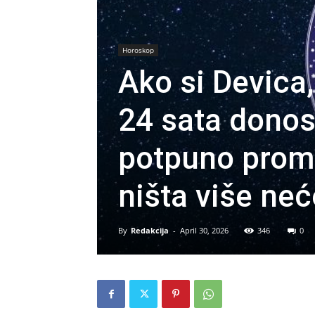
Horoskop
Ako si Devica,
24 sata donos
potpuno promij
ništa više neće
By
Redakcija
-
April 30, 2026
346
0