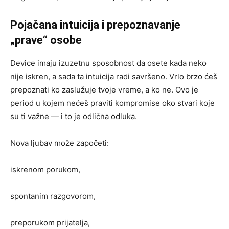
Pojačana intuicija i prepoznavanje
„prave“ osobe
Device imaju izuzetnu sposobnost da osete kada neko
nije iskren, a sada ta intuicija radi savršeno. Vrlo brzo ćeš
prepoznati ko zaslužuje tvoje vreme, a ko ne. Ovo je
period u kojem nećeš praviti kompromise oko stvari koje
su ti važne — i to je odlična odluka.
Nova ljubav može započeti:
iskrenom porukom,
spontanim razgovorom,
preporukom prijatelja,