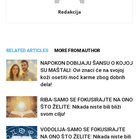
Redakcija
RELATED ARTICLES
MORE FROM AUTHOR
NAPOKON DOBIJAJU ŠANSU O KOJOJ
SU MAŠTALI: Ovi znaci će na svojoj
koži osetiti moć karme zbog dobrih
dela!
RIBA-SAMO SE FOKUSIRAJTE NA ONO
ŠTO ŽELITE: Nikada niste bili bliži
svom cilju!
VODOLIJA-SAMO SE FOKUSIRAJTE
NA ONO ŠTO ŽELITE: Nikada niste bili