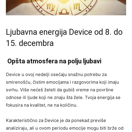
Ljubavna energija Device od 8. do
15. decembra
Opšta atmosfera na polju ljubavi
Device u ovoj nedelji osećaju snažnu potrebu za
smirenošću, čistim emocijama i razgovorima koji imaju
svrhu. Više nećeš želeti da gubiš vreme na površne
odnose ili ljude koji ne znaju šta žele. Tvoja energija se
fokusira na kvalitet, ne na količinu.
Karakteristično za Device je da ponekad previše
analiziraju, ali u ovom periodu emocije mogu biti brže od