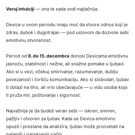
Veruj intuiciji
— ona te sada vodi najtačnije.
Device u ovom periodu imaju moć da stvore odnos koji je
zdrav, dubok i dugotrajan — pod uslovom da dozvole sebi
emotivnu otvorenost.
Period od
8. do 15. decembra
donosi Devicama emotivnu
jasnoću, stabilnost i nežne, ali snažne pomake u ljubavi.
Ako si u vezi, očekuj smirivanje, razumevanje, dublju
povezanost i čvršću komunikaciju. Ako si slobodan, ljubav
ti dolazi na tiho, ali vrlo obećavajuće — u vidu osobe koja
ti pruža mir, poštovanje i sigurnost.
Najvažnije je da budeš veran sebi — iskren, smiren,
pažljiv i otvoren za ljubav. Kada se Devica emotivno
opusti i prestane da analizira, ljubav može procvetati na
najlepši i najiskreniji način.