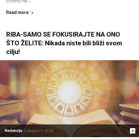
činimo ne...
Read more
RIBA-SAMO SE FOKUSIRAJTE NA ONO
ŠTO ŽELITE: Nikada niste bili bliži svom
cilju!
Redakcija
-
August 7, 2026
0