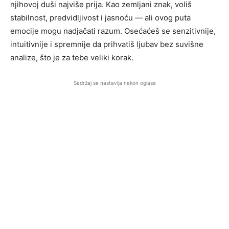
njihovoj duši najviše prija. Kao zemljani znak, voliš
stabilnost, predvidljivost i jasnoću — ali ovog puta
emocije mogu nadjačati razum. Osećaćeš se senzitivnije,
intuitivnije i spremnije da prihvatiš ljubav bez suvišne
analize, što je za tebe veliki korak.
Sadržaj se nastavlja nakon oglasa