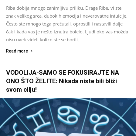
Riba dobija mnogo zanimljivu priliku. Drage Ribe, vi ste
znak velikog srca, dubokih emocija i neverovatne intuicije.
Često ste mnogo toga prećutali, oprostili i nastavili dalje
čak i kada vas je nešto iznutra bolelo. Ljudi oko vas možda
nisu uvek videli koliko ste se borili,...
Read more
VODOLIJA-SAMO SE FOKUSIRAJTE NA
ONO ŠTO ŽELITE: Nikada niste bili bliži
svom cilju!