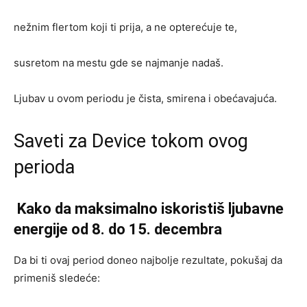
nežnim flertom koji ti prija, a ne opterećuje te,
susretom na mestu gde se najmanje nadaš.
Ljubav u ovom periodu je čista, smirena i obećavajuća.
Saveti za Device tokom ovog
perioda
Kako da maksimalno iskoristiš ljubavne
energije od 8. do 15. decembra
Da bi ti ovaj period doneo najbolje rezultate, pokušaj da
primeniš sledeće: