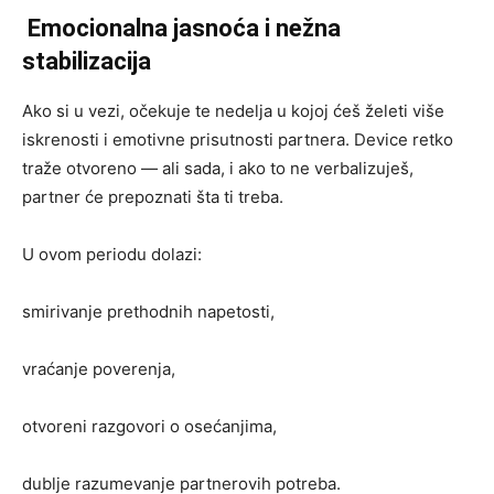
Emocionalna jasnoća i nežna
stabilizacija
Ako si u vezi, očekuje te nedelja u kojoj ćeš želeti više
iskrenosti i emotivne prisutnosti partnera. Device retko
traže otvoreno — ali sada, i ako to ne verbalizuješ,
partner će prepoznati šta ti treba.
U ovom periodu dolazi:
smirivanje prethodnih napetosti,
vraćanje poverenja,
otvoreni razgovori o osećanjima,
dublje razumevanje partnerovih potreba.