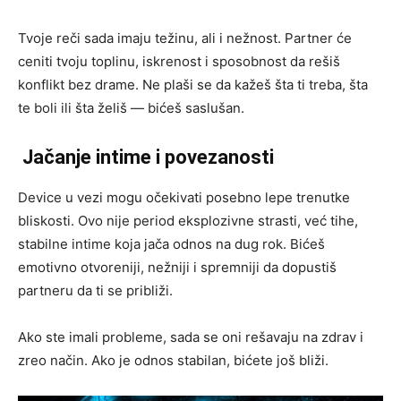
Tvoje reči sada imaju težinu, ali i nežnost. Partner će
ceniti tvoju toplinu, iskrenost i sposobnost da rešiš
konflikt bez drame. Ne plaši se da kažeš šta ti treba, šta
te boli ili šta želiš — bićeš saslušan.
Jačanje intime i povezanosti
Device u vezi mogu očekivati posebno lepe trenutke
bliskosti. Ovo nije period eksplozivne strasti, već tihe,
stabilne intime koja jača odnos na dug rok. Bićeš
emotivno otvoreniji, nežniji i spremniji da dopustiš
partneru da ti se približi.
Ako ste imali probleme, sada se oni rešavaju na zdrav i
zreo način. Ako je odnos stabilan, bićete još bliži.