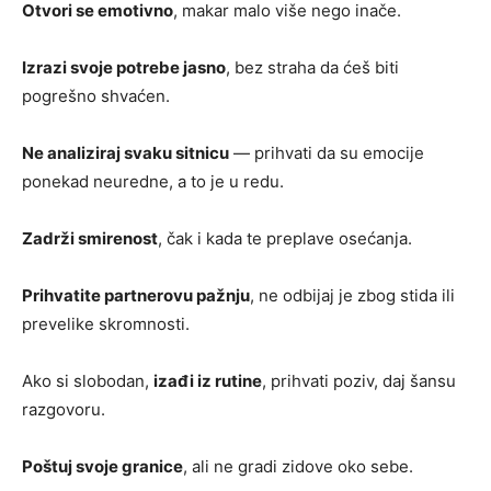
Otvori se emotivno
, makar malo više nego inače.
Izrazi svoje potrebe jasno
, bez straha da ćeš biti
pogrešno shvaćen.
Ne analiziraj svaku sitnicu
— prihvati da su emocije
ponekad neuredne, a to je u redu.
Zadrži smirenost
, čak i kada te preplave osećanja.
Prihvatite partnerovu pažnju
, ne odbijaj je zbog stida ili
prevelike skromnosti.
Ako si slobodan,
izađi iz rutine
, prihvati poziv, daj šansu
razgovoru.
Poštuj svoje granice
, ali ne gradi zidove oko sebe.