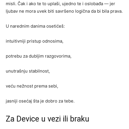
misli. Čak i ako te to uplaši, ujedno te i oslobađa — jer
ljubav ne mora uvek biti savršeno logična da bi bila prava.
U narednim danima osetićeš:
intuitivniji pristup odnosima,
potrebu za dubljim razgovorima,
unutrašnju stabilnost,
veću nežnost prema sebi,
jasniji osećaj šta je dobro za tebe.
Za Device u vezi ili braku