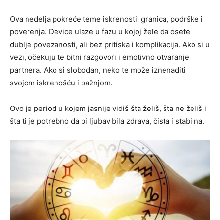
Ova nedelja pokreće teme iskrenosti, granica, podrške i
poverenja. Device ulaze u fazu u kojoj žele da osete
dublje povezanosti, ali bez pritiska i komplikacija. Ako si u
vezi, očekuju te bitni razgovori i emotivno otvaranje
partnera. Ako si slobodan, neko te može iznenaditi
svojom iskrenošću i pažnjom.
Ovo je period u kojem jasnije vidiš šta želiš, šta ne želiš i
šta ti je potrebno da bi ljubav bila zdrava, čista i stabilna.