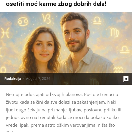
osetiti moć karme zbog dobrih dela!
Redakcija
-
August 7, 2026
0
Nemojte odustajati od svojih planova. Postoje trenuci u
životu kada se čini da sve dolazi sa zakašnjenjem. Neki
ljudi dugo čekaju na priznanje, ljubav, poslovnu priliku ili
jednostavno na trenutak kada će moći da pokažu koliko
vrede. Ipak, prema astrološkim verovanjima, ništa što