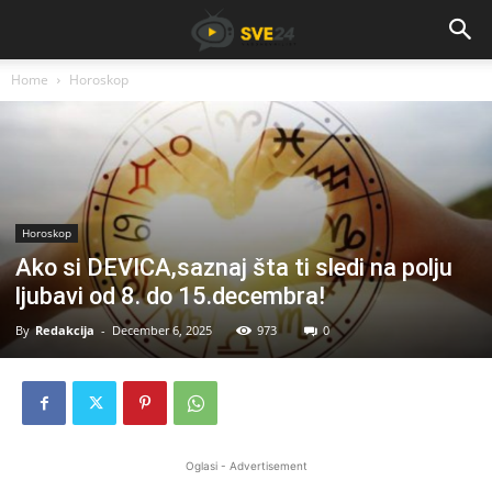
Home
Horoskop
Horoskop
Ako si DEVICA,saznaj šta ti sledi na polju
ljubavi od 8. do 15.decembra!
By
Redakcija
-
December 6, 2025
973
0
Oglasi - Advertisement