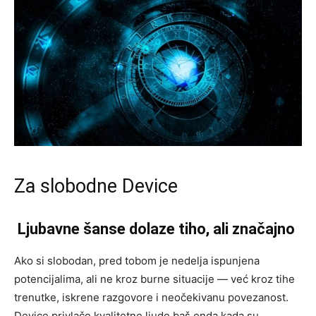
Za slobodne Device
Ljubavne šanse dolaze tiho, ali značajno
Ako si slobodan, pred tobom je nedelja ispunjena
potencijalima, ali ne kroz burne situacije — već kroz tihe
trenutke, iskrene razgovore i neočekivanu povezanost.
Device privlače kvalitetne ljude baš onda kada su