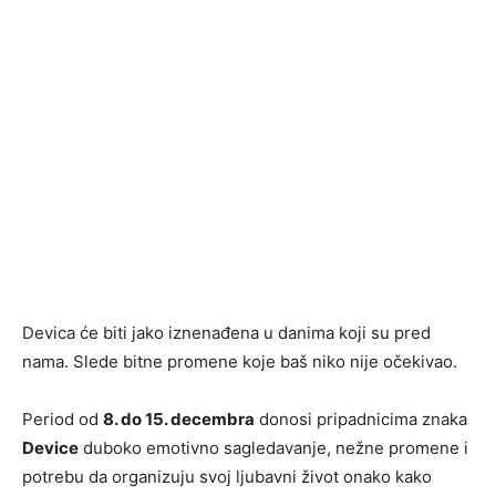
Devica će biti jako iznenađena u danima koji su pred
nama. Slede bitne promene koje baš niko nije očekivao.
Period od
8. do 15. decembra
donosi pripadnicima znaka
Device
duboko emotivno sagledavanje, nežne promene i
potrebu da organizuju svoj ljubavni život onako kako