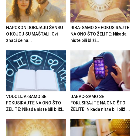
NAPOKON DOBIJAJU ŠANSU
RIBA-SAMO SE FOKUSIRAJTE
O KOJOJ SU MAŠTALI: Ovi
NA ONO ŠTO ŽELITE: Nikada
znaci će na...
niste bili bliži...
VODOLIJA-SAMO SE
JARAC-SAMO SE
FOKUSIRAJTE NA ONO ŠTO
FOKUSIRAJTE NA ONO ŠTO
ŽELITE: Nikada niste bili bliži...
ŽELITE: Nikada niste bili bliži...