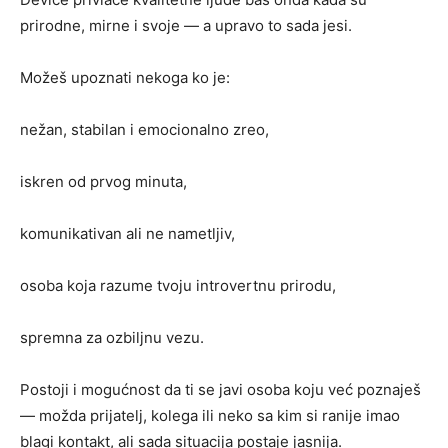
prirodne, mirne i svoje — a upravo to sada jesi.
Možeš upoznati nekoga ko je:
nežan, stabilan i emocionalno zreo,
iskren od prvog minuta,
komunikativan ali ne nametljiv,
osoba koja razume tvoju introvertnu prirodu,
spremna za ozbiljnu vezu.
Postoji i mogućnost da ti se javi osoba koju već poznaješ
— možda prijatelj, kolega ili neko sa kim si ranije imao
blagi kontakt, ali sada situacija postaje jasnija.