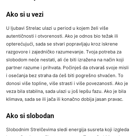
Ako si u vezi
U ljubavi Strelac ulazi u period u kojem želi više
autentičnosti i otvorenosti. Ako je odnos bio težak ili
opterećujući, sada se stvari popravljaju kroz iskrene
razgovore i zajedničko razumevanje. Tvoja potreba za
slobodom neće nestati, ali će biti izražena na način koji
partner razume i prihvata. Počinješ da otvaraš svoje misli
i osećanja bez straha da ćeš biti pogrešno shvaćen. To
donosi više topline, više strasti i više povezanosti. Ako je
veza bila stabilna, sada ulazi u još lepšu fazu. Ako je bila
klimava, sada se ili jača ili konačno dobija jasan pravac.
Ako si slobodan
Slobodnim Strelčevima sledi energija susreta koji izgleda