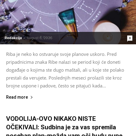
Redakcija
-
August 6, 2026
0
Riba je neko ko ostvaruje svoje planove uskoro. Pred
pripadnicima znaka Ribe nalazi se period koji će doneti
događaje o kojima ste dugo maštali, ali u koje ste polako
prestali da verujete. Poslednjih meseci prolazili ste kroz
brojne uspone i padove, često se pitajući kada...
Read more
VODOLIJA-OVO NIKAKO NISTE
OČEKIVALI: Sudbina je za vas spremila
poseban plan-možda vam oči budu pune