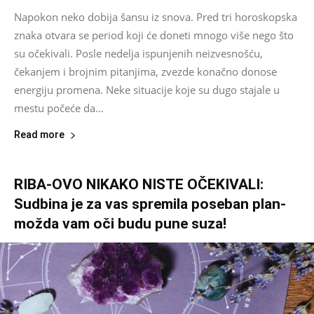
Napokon neko dobija šansu iz snova. Pred tri horoskopska
znaka otvara se period koji će doneti mnogo više nego što
su očekivali. Posle nedelja ispunjenih neizvesnošću,
čekanjem i brojnim pitanjima, zvezde konačno donose
energiju promena. Neke situacije koje su dugo stajale u
mestu počeće da...
Read more
RIBA-OVO NIKAKO NISTE OČEKIVALI:
Sudbina je za vas spremila poseban plan-
možda vam oči budu pune suza!