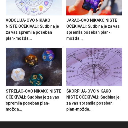
VODOLIJA-OVO NIKAKO
JARAC-OVO NIKAKO NISTE
NISTE OČEKIVALI: Sudbina je
OČEKIVALI: Sudbina je za vas
za vas spremila poseban
spremila poseban plan-
plan-možda...
možda...
STRELAC-OVO NIKAKO NISTE
ŠKORPIJA-OVO NIKAKO
OČEKIVALI: Sudbina je za vas
NISTE OČEKIVALI: Sudbina je
spremila poseban plan-
za vas spremila poseban
možda...
plan-možda...