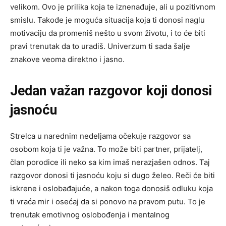
velikom. Ovo je prilika koja te iznenađuje, ali u pozitivnom
smislu. Takođe je moguća situacija koja ti donosi naglu
motivaciju da promeniš nešto u svom životu, i to će biti
pravi trenutak da to uradiš. Univerzum ti sada šalje
znakove veoma direktno i jasno.
Jedan važan razgovor koji donosi
jasnoću
Strelca u narednim nedeljama očekuje razgovor sa
osobom koja ti je važna. To može biti partner, prijatelj,
član porodice ili neko sa kim imaš nerazjašen odnos. Taj
razgovor donosi ti jasnoću koju si dugo želeo. Reči će biti
iskrene i oslobađajuće, a nakon toga donosiš odluku koja
ti vraća mir i osećaj da si ponovo na pravom putu. To je
trenutak emotivnog oslobođenja i mentalnog