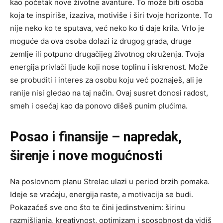
kao početak nove životne avanture. To može biti osoba
koja te inspiriše, izaziva, motiviše i širi tvoje horizonte. To
nije neko ko te sputava, već neko ko ti daje krila. Vrlo je
moguće da ova osoba dolazi iz drugog grada, druge
zemlje ili potpuno drugačijeg životnog okruženja. Tvoja
energija privlači ljude koji nose toplinu i iskrenost. Može
se probuditi i interes za osobu koju već poznaješ, ali je
ranije nisi gledao na taj način. Ovaj susret donosi radost,
smeh i osećaj kao da ponovo dišeš punim plućima.
Posao i finansije – napredak,
širenje i nove mogućnosti
Na poslovnom planu Strelac ulazi u period brzih pomaka.
Ideje se vraćaju, energija raste, a motivacija se budi.
Pokazaćeš sve ono što te čini jedinstvenim: širinu
razmišljanja, kreativnost, optimizam i sposobnost da vidiš