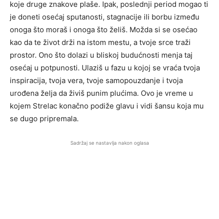
koje druge znakove plaše. Ipak, poslednji period mogao ti
je doneti osećaj sputanosti, stagnacije ili borbu između
onoga što moraš i onoga što želiš. Možda si se osećao
kao da te život drži na istom mestu, a tvoje srce traži
prostor. Ono što dolazi u bliskoj budućnosti menja taj
osećaj u potpunosti. Ulaziš u fazu u kojoj se vraća tvoja
inspiracija, tvoja vera, tvoje samopouzdanje i tvoja
urođena želja da živiš punim plućima. Ovo je vreme u
kojem Strelac konačno podiže glavu i vidi šansu koja mu
se dugo pripremala.
Sadržaj se nastavlja nakon oglasa