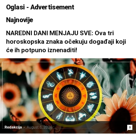
Oglasi - Advertisement
Najnovije
NAREDNI DANI MENJAJU SVE: Ova tri
horoskopska znaka očekuju događaji koji
će ih potpuno iznenaditi!
Redakcija
-
August 6, 2026
0