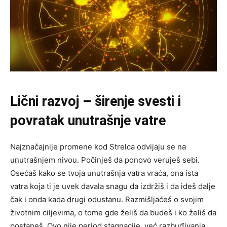
Lični razvoj – širenje svesti i
povratak unutrašnje vatre
Najznačajnije promene kod Strelca odvijaju se na
unutrašnjem nivou. Počinješ da ponovo veruješ sebi.
Osećaš kako se tvoja unutrašnja vatra vraća, ona ista
vatra koja ti je uvek davala snagu da izdržiš i da ideš dalje
čak i onda kada drugi odustanu. Razmišljaćeš o svojim
životnim ciljevima, o tome gde želiš da budeš i ko želiš da
postaneš. Ovo nije period stagnacije, već razbuđivanja.