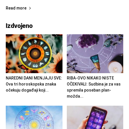
Read more
Izdvojeno
NAREDNI DANI MENJAJU SVE:
RIBA-OVO NIKAKO NISTE
Ova tri horoskopska znaka
OČEKIVALI: Sudbina je za vas
očekuju događaji koji...
spremila poseban plan-
možda...