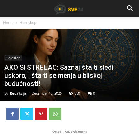
Home
Horoskop
Horoskop
AKO SI STRELAC: Saznaj šta ti sledi
uskoro, i šta ti se menja u bliskoj
budućnosti!
By
Redakcija
-
December 10, 2025
880
0
Oglasi - Advertisement