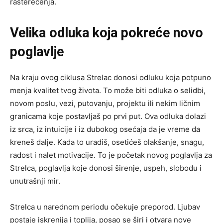
rasterećenja.
Velika odluka koja pokreće novo
poglavlje
Na kraju ovog ciklusa Strelac donosi odluku koja potpuno
menja kvalitet tvog života. To može biti odluka o selidbi,
novom poslu, vezi, putovanju, projektu ili nekim ličnim
granicama koje postavljaš po prvi put. Ova odluka dolazi
iz srca, iz intuicije i iz dubokog osećaja da je vreme da
kreneš dalje. Kada to uradiš, osetićeš olakšanje, snagu,
radost i nalet motivacije. To je početak novog poglavlja za
Strelca, poglavlja koje donosi širenje, uspeh, slobodu i
unutrašnji mir.
Strelca u narednom periodu očekuje preporod. Ljubav
postaje iskrenija i toplija, posao se širi i otvara nove