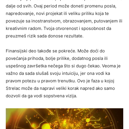
dalje od svih. Ovaj period može doneti promenu posla,
napredovanje, novi projekat ili veliku priliku koja te
povezuje sa inostranstvom, obrazovanjem, putovanjem ili
kreativnim radom. Tvoja otvorenost i sposobnost da
preuzmeš rizik sada donose rezultate.
Finansijski deo takođe se pokreće. Može doći do
povećanja prihoda, bolje prilike, dodatnog posla ili
uspešnog završetka nečega što si dugo čekao. Veoma je
važno da sada slušaš svoju intuiciju, jer ona vodi ka
pravom potezu u pravom trenutku. Ovo je faza u kojoj
Strelac može da napravi veliki korak napred ako samo
dozvoli da ga vodi sopstvena vizija.