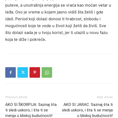
puteve, a unutrašnja energija se vraća kao moćan vetar u
leđa. Ovo je vreme u kojem jasno vidiš šta želiš i gde
ideš. Period koji dolazi donosi ti hrabrost, slobodu i
mogućnosti koje te vode u život koji želiš da živiš. Sve
što dolazi sada je u tvoju korist, jer ti ulaziš u novu fazu
koja te diže i pokreće.
Previous article
Next article
AKO SI ŠKORPIJA: Saznaj šta
AKO SI JARAC: Saznaj šta ti
ti sledi uskoro, i šta ti se
sledi uskoro, i šta ti se menja
menja u bliskoj budućnosti!
u bliskoj budućnosti!