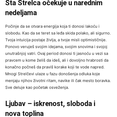
Šta Strelca očekuje u narednim
nedeljama
Počinje da se otvara energija koja ti donosi lakoću i
slobodu. Kao da se teret sa leđa skida polako, ali sigurno.
Tvoja intuicija postaje življa, a tvoje misli optimističnije.
Ponovo veruješ svojim idejama, svojim snovima i svojoj
unutrašnjoj vatri. Ovaj period donosi ti jasnoću u vezi sa
pravcem u kome želiš da ideš, ali i dovoljno hrabrosti da
konačno počneš da praviš korake koji te vode napred.
Mnogi Strelčevi ulaze u fazu donošenja odluka koje
menjaju njihov životni ritam, navike ili čak mesto boravka.
Sve deluje kao početak osveženja.
Ljubav – iskrenost, sloboda i
nova toplina