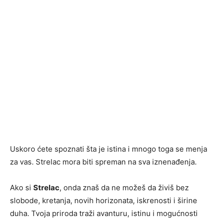
Uskoro ćete spoznati šta je istina i mnogo toga se menja
za vas. Strelac mora biti spreman na sva iznenađenja.
Ako si
Strelac
, onda znaš da ne možeš da živiš bez
slobode, kretanja, novih horizonata, iskrenosti i širine
duha. Tvoja priroda traži avanturu, istinu i mogućnosti