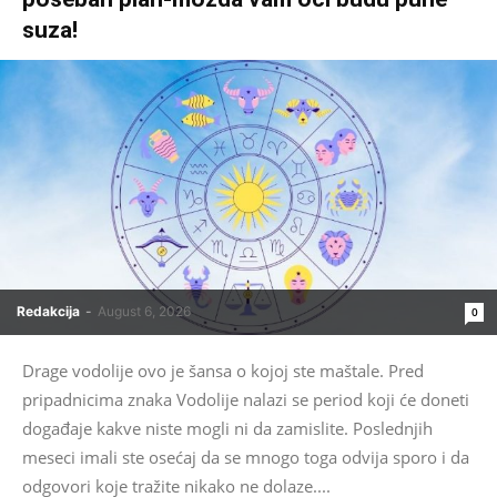
suza!
Redakcija
-
August 6, 2026
0
Drage vodolije ovo je šansa o kojoj ste maštale. Pred
pripadnicima znaka Vodolije nalazi se period koji će doneti
događaje kakve niste mogli ni da zamislite. Poslednjih
meseci imali ste osećaj da se mnogo toga odvija sporo i da
odgovori koje tražite nikako ne dolaze....