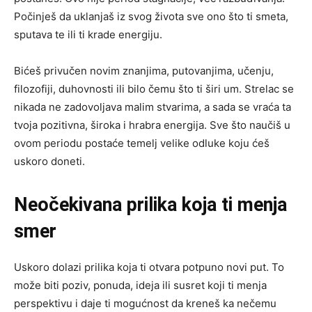
Počinješ da uklanjaš iz svog života sve ono što ti smeta,
sputava te ili ti krade energiju.
Bićeš privučen novim znanjima, putovanjima, učenju,
filozofiji, duhovnosti ili bilo čemu što ti širi um. Strelac se
nikada ne zadovoljava malim stvarima, a sada se vraća ta
tvoja pozitivna, široka i hrabra energija. Sve što naučiš u
ovom periodu postaće temelj velike odluke koju ćeš
uskoro doneti.
Neočekivana prilika koja ti menja
smer
Uskoro dolazi prilika koja ti otvara potpuno novi put. To
može biti poziv, ponuda, ideja ili susret koji ti menja
perspektivu i daje ti mogućnost da kreneš ka nečemu