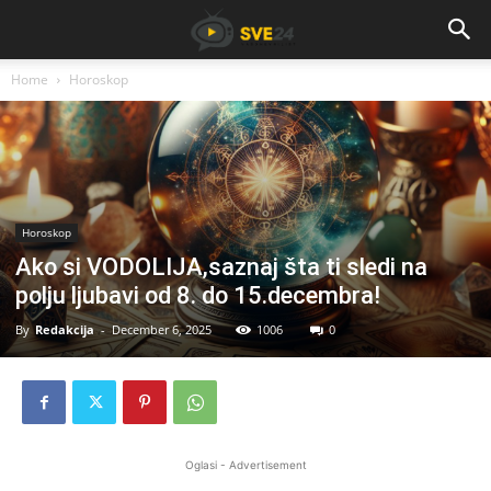
Home
Horoskop
Horoskop
Ako si VODOLIJA,saznaj šta ti sledi na
polju ljubavi od 8. do 15.decembra!
By
Redakcija
-
December 6, 2025
1006
0
Oglasi - Advertisement