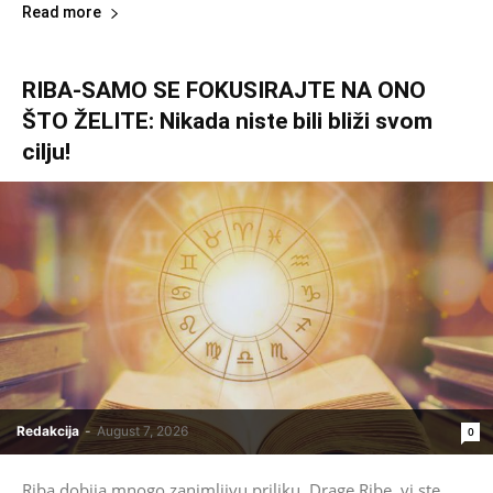
Read more
RIBA-SAMO SE FOKUSIRAJTE NA ONO
ŠTO ŽELITE: Nikada niste bili bliži svom
cilju!
Redakcija
-
August 7, 2026
0
Riba dobija mnogo zanimljivu priliku. Drage Ribe, vi ste