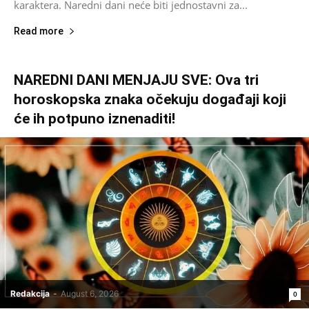
karaktera. Naredni dani neće biti jednostavni za...
Read more
NAREDNI DANI MENJAJU SVE: Ova tri
horoskopska znaka očekuju događaji koji
će ih potpuno iznenaditi!
Redakcija
-
August 6, 2026
0