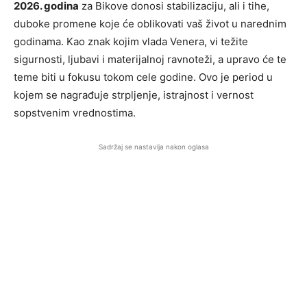
2026. godina
za Bikove donosi stabilizaciju, ali i tihe,
duboke promene koje će oblikovati vaš život u narednim
godinama. Kao znak kojim vlada Venera, vi težite
sigurnosti, ljubavi i materijalnoj ravnoteži, a upravo će te
teme biti u fokusu tokom cele godine. Ovo je period u
kojem se nagrađuje strpljenje, istrajnost i vernost
sopstvenim vrednostima.
Sadržaj se nastavlja nakon oglasa