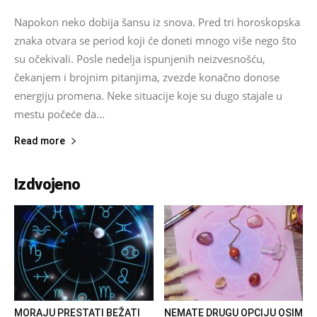
Napokon neko dobija šansu iz snova. Pred tri horoskopska
znaka otvara se period koji će doneti mnogo više nego što
su očekivali. Posle nedelja ispunjenih neizvesnošću,
čekanjem i brojnim pitanjima, zvezde konačno donose
energiju promena. Neke situacije koje su dugo stajale u
mestu počeće da...
Read more
Izdvojeno
MORAJU PRESTATI BEŽATI
NEMATE DRUGU OPCIJU OSIM