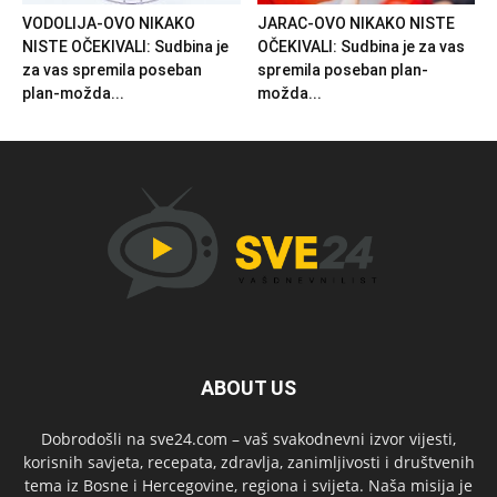
VODOLIJA-OVO NIKAKO
JARAC-OVO NIKAKO NISTE
NISTE OČEKIVALI: Sudbina je
OČEKIVALI: Sudbina je za vas
za vas spremila poseban
spremila poseban plan-
plan-možda...
možda...
ABOUT US
Dobrodošli na sve24.com – vaš svakodnevni izvor vijesti,
korisnih savjeta, recepata, zdravlja, zanimljivosti i društvenih
tema iz Bosne i Hercegovine, regiona i svijeta. Naša misija je