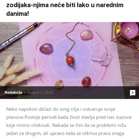
zodijaka-njima neće biti lako u narednim
danima!
Redakcija
-
August 7, 2026
0
Neko napokon dolazi do svog cilja i ostvaruje svoje
planove.Postoje periodi kada život stavlja pred nas izazove
koje nismo očekivali. Nekada se čini da se problemi nižu
jedan za drugim, ali upravo tada se otkriva prava snaga