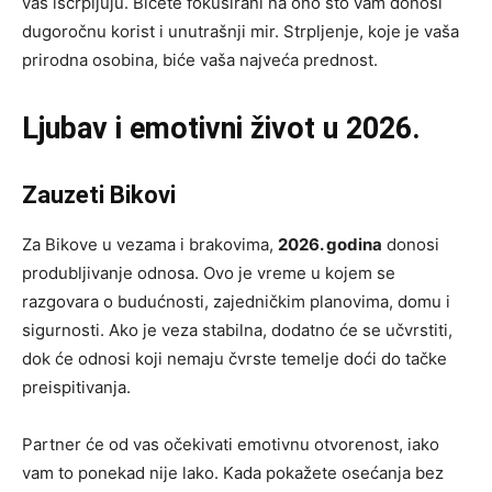
vas iscrpljuju. Bićete fokusirani na ono što vam donosi
dugoročnu korist i unutrašnji mir. Strpljenje, koje je vaša
prirodna osobina, biće vaša najveća prednost.
Ljubav i emotivni život u 2026.
Zauzeti Bikovi
Za Bikove u vezama i brakovima,
2026. godina
donosi
produbljivanje odnosa. Ovo je vreme u kojem se
razgovara o budućnosti, zajedničkim planovima, domu i
sigurnosti. Ako je veza stabilna, dodatno će se učvrstiti,
dok će odnosi koji nemaju čvrste temelje doći do tačke
preispitivanja.
Partner će od vas očekivati emotivnu otvorenost, iako
vam to ponekad nije lako. Kada pokažete osećanja bez