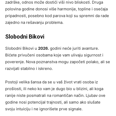
zadrške, odnos može dostići viši nivo bliskosti. Druga
polovina godine donosi više harmonije, topline i osećaja
pripadnosti, posebno kod parova koji su spremni da rade
zajedno na rešavanju problema.
Slobodni Bikovi
Slobodni Bikovi u
2026.
godini neće juriti avanture.
Bićete privučeni osobama koje vam ulivaju sigurnost i
poverenje. Nova poznanstva mogu započeti polako, ali se
razvijati stabilno i iskreno.
Postoji velika šansa da se u vaš život vrati osoba iz
prošlosti, ili neko ko vam je dugo bio u blizini, ali koga
ranije niste posmatrali na romantičan način. Ljubav ove
godine nosi potencijal trajnosti, ali samo ako slušate
svoju intuiciju i ne ignorišete prve signale.