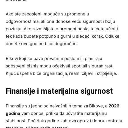
Ako ste zaposleni, moguće su promene u
odgovornostima, ali one donose veću sigurnost i bolju
poziciju. Ako razmišljate o promeni posla, to ćete učiniti
tek kada budete potpuno sigurni u sledeći korak. Odluke
donete ove godine biće dugoročne.
Bikovi koji se bave privatnim poslom ili planiraju
sopstveni biznis mogu očekivati spor, ali siguran rast.
Ključ uspeha biće organizacija, realni ciljevi i strpljenje.
Finansije i materijalna sigurnost
Finansije su jedna od najvažnijih tema za Bikove, a
2026.
godina
vam donosi priliku da učvrstite materijalnu
stabilnost. Početak godine zahteva oprez i dobru kontrolu