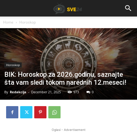
Home
Horoskop
Horoskop
BIK: Horoskop za 2026.godinu, saznajte
šta vam sledi tokom narednih 12.meseci!
By
Redakcija
-
December 21, 2025
973
0
Oglasi - Advertisement