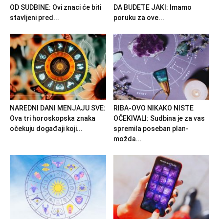
OD SUDBINE: Ovi znaci će biti
DA BUDETE JAKI: Imamo
stavljeni pred...
poruku za ove...
NAREDNI DANI MENJAJU SVE:
RIBA-OVO NIKAKO NISTE
Ova tri horoskopska znaka
OČEKIVALI: Sudbina je za vas
očekuju događaji koji...
spremila poseban plan-
možda...