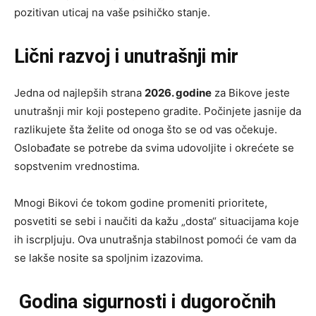
pozitivan uticaj na vaše psihičko stanje.
Lični razvoj i unutrašnji mir
Jedna od najlepših strana
2026. godine
za Bikove jeste
unutrašnji mir koji postepeno gradite. Počinjete jasnije da
razlikujete šta želite od onoga što se od vas očekuje.
Oslobađate se potrebe da svima udovoljite i okrećete se
sopstvenim vrednostima.
Mnogi Bikovi će tokom godine promeniti prioritete,
posvetiti se sebi i naučiti da kažu „dosta“ situacijama koje
ih iscrpljuju. Ova unutrašnja stabilnost pomoći će vam da
se lakše nosite sa spoljnim izazovima.
Godina sigurnosti i dugoročnih