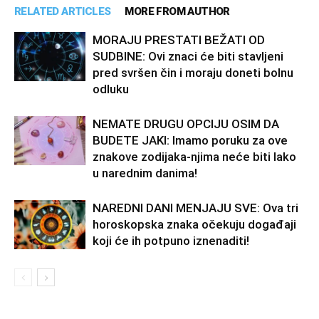
RELATED ARTICLES
MORE FROM AUTHOR
MORAJU PRESTATI BEŽATI OD
SUDBINE: Ovi znaci će biti stavljeni
pred svršen čin i moraju doneti bolnu
odluku
NEMATE DRUGU OPCIJU OSIM DA
BUDETE JAKI: Imamo poruku za ove
znakove zodijaka-njima neće biti lako
u narednim danima!
NAREDNI DANI MENJAJU SVE: Ova tri
horoskopska znaka očekuju događaji
koji će ih potpuno iznenaditi!