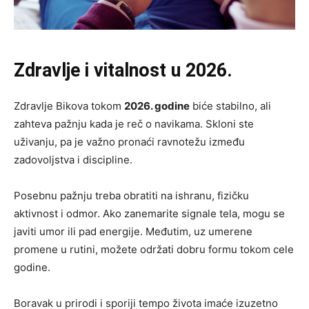
Zdravlje i vitalnost u 2026.
Zdravlje Bikova tokom
2026. godine
biće stabilno, ali
zahteva pažnju kada je reč o navikama. Skloni ste
uživanju, pa je važno pronaći ravnotežu između
zadovoljstva i discipline.
Posebnu pažnju treba obratiti na ishranu, fizičku
aktivnost i odmor. Ako zanemarite signale tela, mogu se
javiti umor ili pad energije. Međutim, uz umerene
promene u rutini, možete održati dobru formu tokom cele
godine.
Boravak u prirodi i sporiji tempo života imaće izuzetno