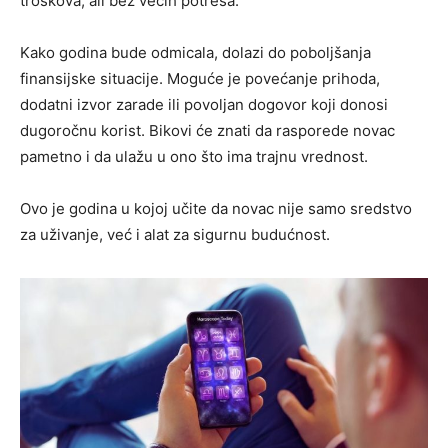
troškova, ali bez većih potresa.
Kako godina bude odmicala, dolazi do poboljšanja
finansijske situacije. Moguće je povećanje prihoda,
dodatni izvor zarade ili povoljan dogovor koji donosi
dugoročnu korist. Bikovi će znati da rasporede novac
pametno i da ulažu u ono što ima trajnu vrednost.
Ovo je godina u kojoj učite da novac nije samo sredstvo
za uživanje, već i alat za sigurnu budućnost.