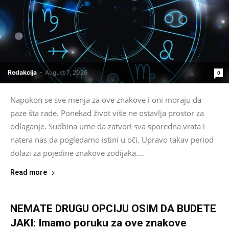
Redakcija
-
August 7, 2026
0
Napokon se sve menja za ove znakove i oni moraju da
paze šta rade. Ponekad život više ne ostavlja prostor za
odlaganje. Sudbina ume da zatvori sva sporedna vrata i
natera nas da pogledamo istini u oči. Upravo takav period
dolazi za pojedine znakove zodijaka....
Read more
NEMATE DRUGU OPCIJU OSIM DA BUDETE
JAKI: Imamo poruku za ove znakove