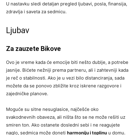
U nastavku sledi detaljan pregled ljubavi, posla, finansija,
zdravlja i saveta za sedmicu.
Ljubav
Za zauzete Bikove
Ovo je vreme kada će emocije biti nešto dublje, a potrebe
jasnije. Bićete nežniji prema partneru, ali i zahtevniji kada
je reč o stabilnosti. Ako je u vezi bilo distanciranja, sada
možete da se ponovo zbližite kroz iskrene razgovore i
zajedničke planove.
Moguće su sitne nesuglasice, najčešće oko
svakodnevnih obaveza, ali ništa što se ne može rešiti uz
smiren ton. Ako ostanete dosledni sebi i ne reagujete
naglo, sedmica može doneti
harmoniju i toplinu
u domu.