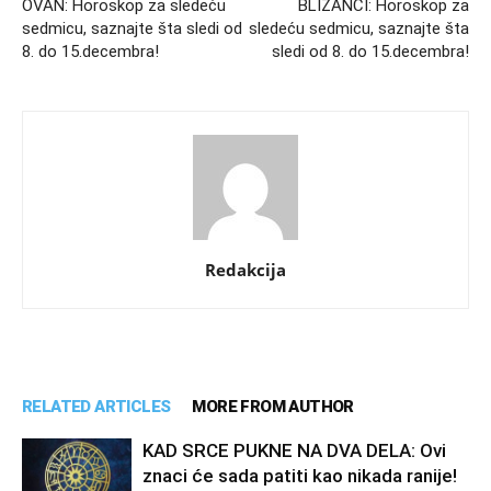
OVAN: Horoskop za sledeću
BLIZANCI: Horoskop za
sedmicu, saznajte šta sledi od
sledeću sedmicu, saznajte šta
8. do 15.decembra!
sledi od 8. do 15.decembra!
Redakcija
RELATED ARTICLES
MORE FROM AUTHOR
KAD SRCE PUKNE NA DVA DELA: Ovi
znaci će sada patiti kao nikada ranije!