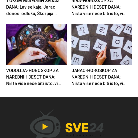
TOKOM NAREDNIH SEDAM
RIBA-HOROSKOP ZA
DANA: Lav se kaje, Jarac
NAREDNIH DESET DANA:
donosi odluku, Škorpija...
Ništa više neće biti isto, vi...
VODOLIJA-HOROSKOP ZA
JARAC-HOROSKOP ZA
NAREDNIH DESET DANA:
NAREDNIH DESET DANA:
Ništa više neće biti isto, vi...
Ništa više neće biti isto, vi...