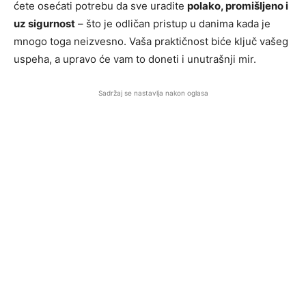
ćete osećati potrebu da sve uradite
polako, promišljeno i
uz sigurnost
– što je odličan pristup u danima kada je
mnogo toga neizvesno. Vaša praktičnost biće ključ vašeg
uspeha, a upravo će vam to doneti i unutrašnji mir.
Sadržaj se nastavlja nakon oglasa