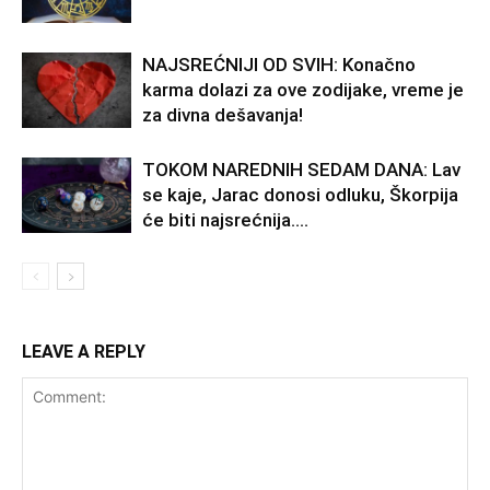
NAJSREĆNIJI OD SVIH: Konačno
karma dolazi za ove zodijake, vreme je
za divna dešavanja!
TOKOM NAREDNIH SEDAM DANA: Lav
se kaje, Jarac donosi odluku, Škorpija
će biti najsrećnija….
LEAVE A REPLY