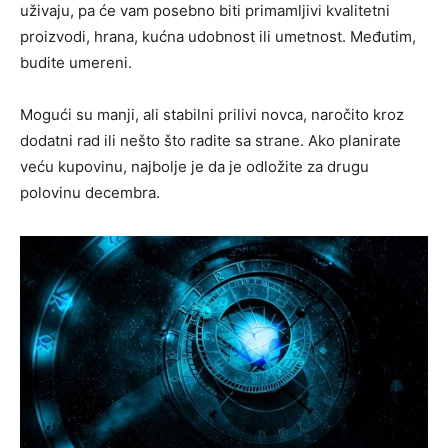
uživaju, pa će vam posebno biti primamljivi kvalitetni
proizvodi, hrana, kućna udobnost ili umetnost. Međutim,
budite umereni.
Mogući su manji, ali stabilni prilivi novca, naročito kroz
dodatni rad ili nešto što radite sa strane. Ako planirate
veću kupovinu, najbolje je da je odložite za drugu
polovinu decembra.