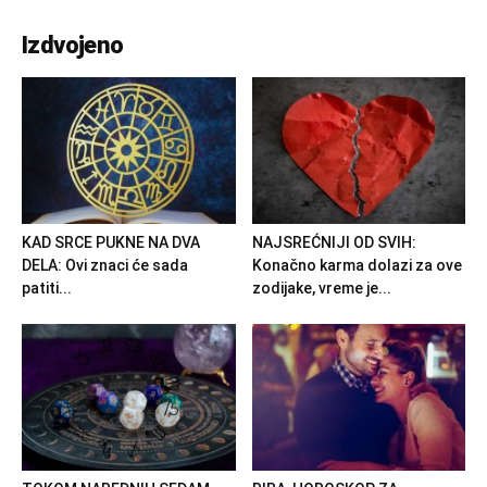
Izdvojeno
KAD SRCE PUKNE NA DVA
NAJSREĆNIJI OD SVIH:
DELA: Ovi znaci će sada
Konačno karma dolazi za ove
patiti...
zodijake, vreme je...