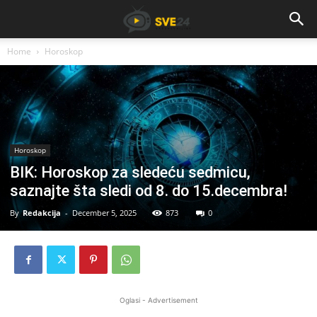
Home
Horoskop
Horoskop
BIK: Horoskop za sledeću sedmicu,
saznajte šta sledi od 8. do 15.decembra!
By
Redakcija
-
December 5, 2025
873
0
Oglasi - Advertisement