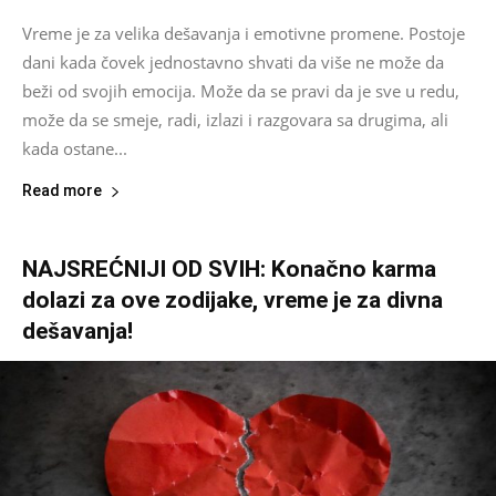
Vreme je za velika dešavanja i emotivne promene. Postoje
dani kada čovek jednostavno shvati da više ne može da
beži od svojih emocija. Može da se pravi da je sve u redu,
može da se smeje, radi, izlazi i razgovara sa drugima, ali
kada ostane...
Read more
NAJSREĆNIJI OD SVIH: Konačno karma
dolazi za ove zodijake, vreme je za divna
dešavanja!