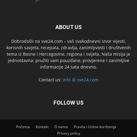
ABOUT US
Dobrodošli na sve24.com – vaš svakodnevni izvor vijesti,
korisnih savjeta, recepata, zdravlja, zanimljivosti i društvenih
tema iz Bosne i Hercegovine, regiona i svijeta. Naša misija je
jednostavna: pružiti vam pouzdane, provjerene i zanimljive
informacije 24 sata dnevno.
Contact us:
info @ sve24.com
FOLLOW US
Početna
Kontakt
O nama
Pravila i Uslovi korištenja
Privacy policy