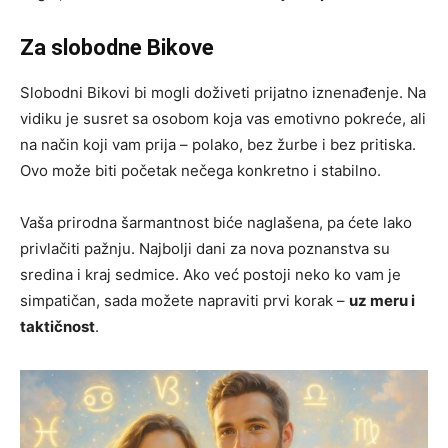
Za slobodne Bikove
Slobodni Bikovi bi mogli doživeti prijatno iznenađenje. Na
vidiku je susret sa osobom koja vas emotivno pokreće, ali
na način koji vam prija – polako, bez žurbe i bez pritiska.
Ovo može biti početak nečega konkretno i stabilno.
Vaša prirodna šarmantnost biće naglašena, pa ćete lako
privlačiti pažnju. Najbolji dani za nova poznanstva su
sredina i kraj sedmice. Ako već postoji neko ko vam je
simpatičan, sada možete napraviti prvi korak –
uz meru i
taktičnost
.