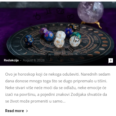
Redakcija
-
August 9, 2026
0
Ovo je horoskop koji će nekoga oduševiti. Narednih sedam
dana donose mnogo toga što se dugo pripremalo u tišini.
Neke stvari više neće moći da se odlažu, neke emocije će
izaći na površinu, a pojedini znakovi Zodijaka shvatiće da
se život može promeniti u samo...
Read more