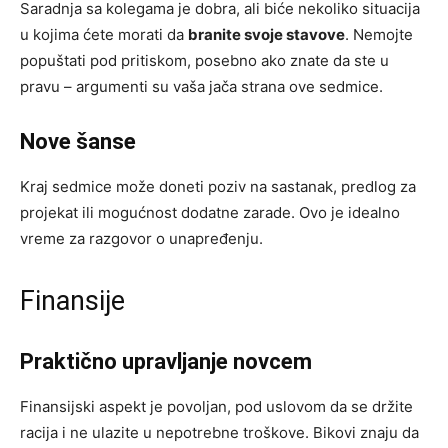
Saradnja sa kolegama je dobra, ali biće nekoliko situacija
u kojima ćete morati da
branite svoje stavove
. Nemojte
popuštati pod pritiskom, posebno ako znate da ste u
pravu – argumenti su vaša jača strana ove sedmice.
Nove šanse
Kraj sedmice može doneti poziv na sastanak, predlog za
projekat ili mogućnost dodatne zarade. Ovo je idealno
vreme za razgovor o unapređenju.
Finansije
Praktično upravljanje novcem
Finansijski aspekt je povoljan, pod uslovom da se držite
racija i ne ulazite u nepotrebne troškove. Bikovi znaju da