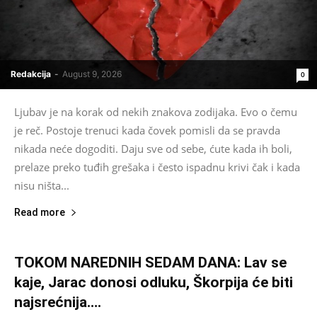
Redakcija
-
August 9, 2026
0
Ljubav je na korak od nekih znakova zodijaka. Evo o čemu
je reč. Postoje trenuci kada čovek pomisli da se pravda
nikada neće dogoditi. Daju sve od sebe, ćute kada ih boli,
prelaze preko tuđih grešaka i često ispadnu krivi čak i kada
nisu ništa...
Read more
TOKOM NAREDNIH SEDAM DANA: Lav se
kaje, Jarac donosi odluku, Škorpija će biti
najsrećnija….