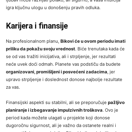
igra ključnu ulogu u donošenju pravih odluka.
Karijera i finansije
Na profesionalnom planu,
Bikovi će u ovom periodu imati
priliku da pokažu svoju vrednost
. Biće trenutaka kada će
se od vas tražiti inicijativa, ali i strpljenje, jer rezultati
neće uvek doći odmah. Planete vas podstiču da budete
organizovani, promišljeni i posvećeni zadacima
, jer
upravo strpljenje i doslednost donose najbolje rezultate
za vas.
Finansijski aspekti su stabilni, ali se preporučuje
pažljivo
planiranje i izbegavanje impulzivnih troškova
. Ovo je
period kada možete ulagati u projekte koji donose
dugoročnu sigurnost, ali je važno da ostanete realni i