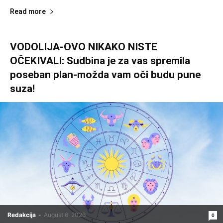
Read more
VODOLIJA-OVO NIKAKO NISTE
OČEKIVALI: Sudbina je za vas spremila
poseban plan-možda vam oči budu pune
suza!
Redakcija
-
August 6, 2026
0