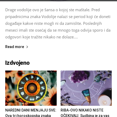
Drage vodolije ovo je šansa o kojoj ste maštale. Pred
pripadnicima znaka Vodolije nalazi se period koji će doneti
događaje kakve niste mogli ni da zamislite. Poslednjih
meseci imali ste osećaj da se mnogo toga odvija sporo i da
odgovori koje tražite nikako ne dolaze....
Read more
Izdvojeno
NAREDNI DANI MENJAJU SVE:
RIBA-OVO NIKAKO NISTE
Ova tri horoskopska znaka
OČEKIVALI: Sudbina je za vas