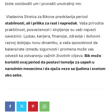
biste oslobodili um i pronašli unutrašnji mir.
Vladavina Strelca za Bikove predstavlja period
stabilnosti, ali i prilika za rast i napredak
. Vaša prirodna
praktičnost, posvećenost i strpljenje su vaši najveći
saveznici. Ljubav, karijera, finansije, zdravlje i duhovni
razvoj dobijaju novu dinamiku, a vaša sposobnost da
balansirate između sigurnosti i promena može vas
odvesti ka ostvarenju važnih životnih ciljeva.
Bik može
koristiti ovaj period da postavi temelje za uspeh u
narednim mesecima i da ojača veze sa ljudima i svetom
oko sebe.