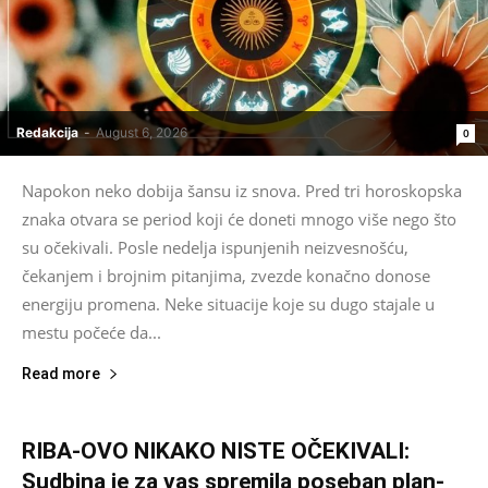
Redakcija
-
August 6, 2026
0
Napokon neko dobija šansu iz snova. Pred tri horoskopska
znaka otvara se period koji će doneti mnogo više nego što
su očekivali. Posle nedelja ispunjenih neizvesnošću,
čekanjem i brojnim pitanjima, zvezde konačno donose
energiju promena. Neke situacije koje su dugo stajale u
mestu počeće da...
Read more
RIBA-OVO NIKAKO NISTE OČEKIVALI:
Sudbina je za vas spremila poseban plan-