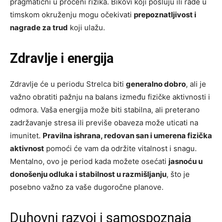
pragmatični u proceni rizika. Bikovi koji posluju ili rade u
timskom okruženju mogu očekivati
prepoznatljivost i
nagrade za trud
koji ulažu.
Zdravlje i energija
Zdravlje će u periodu Strelca biti
generalno dobro
, ali je
važno obratiti pažnju na balans između fizičke aktivnosti i
odmora. Vaša energija može biti stabilna, ali preterano
zadržavanje stresa ili previše obaveza može uticati na
imunitet.
Pravilna ishrana, redovan san i umerena fizička
aktivnost
pomoći će vam da održite vitalnost i snagu.
Mentalno, ovo je period kada možete osećati
jasnoću u
donošenju odluka i stabilnost u razmišljanju
, što je
posebno važno za vaše dugoročne planove.
Duhovni razvoj i samospoznaja