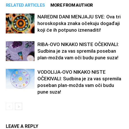
RELATED ARTICLES
MORE FROM AUTHOR
NAREDNI DANI MENJAJU SVE: Ova tri
horoskopska znaka očekuju događaji
koji će ih potpuno iznenaditi!
RIBA-OVO NIKAKO NISTE OČEKIVALI:
Sudbina je za vas spremila poseban
plan-možda vam oči budu pune suza!
VODOLIJA-OVO NIKAKO NISTE
OČEKIVALI: Sudbina je za vas spremila
poseban plan-možda vam oči budu
pune suza!
LEAVE A REPLY