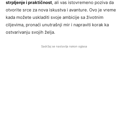
strpljenje i praktičnost
, ali vas istovremeno poziva da
otvorite srce za nova iskustva i avanture. Ovo je vreme
kada možete uskladiti svoje ambicije sa životnim
ciljevima, pronaći unutrašnji mir i napraviti korak ka
ostvarivanju svojih želja.
Sadržaj se nastavlja nakon oglasa