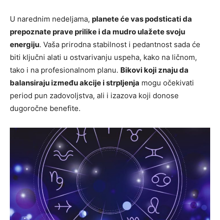
U narednim nedeljama,
planete će vas podsticati da
prepoznate prave prilike i da mudro ulažete svoju
energiju
. Vaša prirodna stabilnost i pedantnost sada će
biti ključni alati u ostvarivanju uspeha, kako na ličnom,
tako i na profesionalnom planu.
Bikovi koji znaju da
balansiraju između akcije i strpljenja
mogu očekivati
period pun zadovoljstva, ali i izazova koji donose
dugoročne benefite.