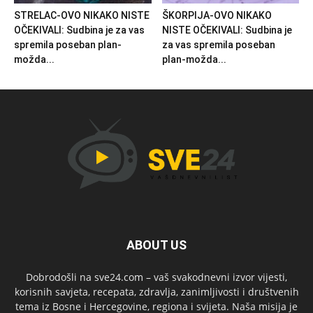
STRELAC-OVO NIKAKO NISTE
ŠKORPIJA-OVO NIKAKO
OČEKIVALI: Sudbina je za vas
NISTE OČEKIVALI: Sudbina je
spremila poseban plan-
za vas spremila poseban
možda...
plan-možda...
ABOUT US
Dobrodošli na sve24.com – vaš svakodnevni izvor vijesti,
korisnih savjeta, recepata, zdravlja, zanimljivosti i društvenih
tema iz Bosne i Hercegovine, regiona i svijeta. Naša misija je