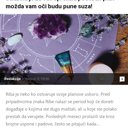
možda vam oči budu pune suza!
Redakcija
-
August 6, 2026
0
Riba je neko ko ostvaruje svoje planove uskoro. Pred
pripadnicima znaka Ribe nalazi se period koji će doneti
događaje o kojima ste dugo maštali, ali u koje ste polako
prestali da verujete. Poslednjih meseci prolazili ste kroz
brojne uspone i padove, često se pitajući kada...