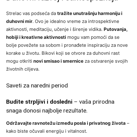
Strelac vas podseća da
tražite unutrašnju harmoniju i
duhovni mir
. Ovo je idealno vreme za introspektivne
aktivnosti, meditaciju, učenje i širenje vidika.
Putovanja,
hobiji i kreativne aktivnosti
mogu vam pomoći da se
bolje povežete sa sobom i pronađete inspiraciju za nove
korake u životu. Bikovi koji se otvore za duhovni rast
mogu otkriti
novi smisao i smernice
za ostvarenje svojih
životnih ciljeva.
Saveti za naredni period
Budite strpljivi i dosledni
– vaša prirodna
snaga donosi najbolje rezultate.
Održavajte ravnotežu između posla i privatnog života
–
kako biste očuvali energiju i vitalnost.