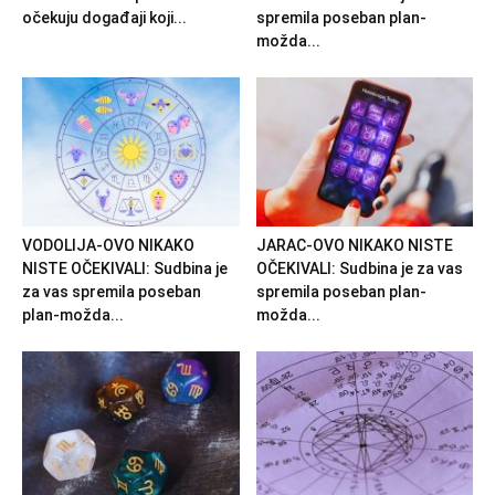
očekuju događaji koji...
spremila poseban plan-
možda...
VODOLIJA-OVO NIKAKO
JARAC-OVO NIKAKO NISTE
NISTE OČEKIVALI: Sudbina je
OČEKIVALI: Sudbina je za vas
za vas spremila poseban
spremila poseban plan-
plan-možda...
možda...