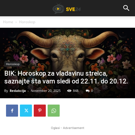
Home
Horoskop
Horoskop
BIK: Horoskop za vladavinu strelca,
saznajte šta vam sledi od 22.11. do 20.12.
By
Redakcija
-
November 20, 2025
848
0
Oglasi - Advertisement