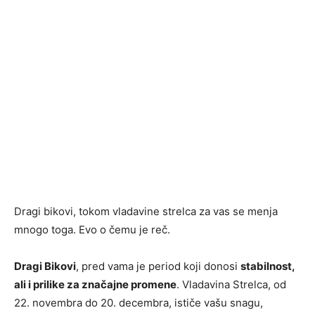
Dragi bikovi, tokom vladavine strelca za vas se menja
mnogo toga. Evo o čemu je reč.
Dragi Bikovi
, pred vama je period koji donosi
stabilnost,
ali i prilike za značajne promene
. Vladavina Strelca, od
22. novembra do 20. decembra, ističe vašu snagu,