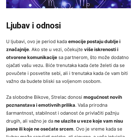
Ljubav i odnosi
U ljubavi, ovo je period kada
emocije postaju dublje i
značajnije
. Ako ste u vezi, očekujte
više iskrenosti i
otvorene komunikacije
sa partnerom, što može dodatno
ojačati vašu vezu. Biće trenutaka kada ćete želeti da se
povučete i posvetite sebi, ali i trenutaka kada će vam biti
važno da budete bliski sa voljenom osobom.
Za slobodne Bikove, Strelac donosi
mogućnost novih
poznanstava i emotivnih prilika
. Vaša prirodna
šarmantnost, stabilnost i odanost će privlačiti pažnju
drugih, ali važno je da
ne ulazite u veze koje vam nisu
jasne ili koje ne osećate srcem
. Ovo je vreme kada se
ljubav može razvijati polako, ali sigurno, a vaša intuicija