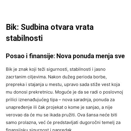
Bik: Sudbina otvara vrata
stabilnosti
Posao i finansije: Nova ponuda menja sve
Bik je znak koji teži sigurnosti, stabilnosti i jasno
zacrtanim ciljevima. Nakon dužeg perioda borbe,
prepreka i stajanja u mestu, upravo sada stiže vest koja
mu donosi prekretnicu. Moguće je da se radi o poslovnoj
prilici iznenađujućeg tipa – nova saradnja, ponuda za
unapređenje ili čak projekat o kome je sanjao, a nije
verovao da će mu se ikada pružiti. Ova šansa neće biti
samo prolazna, već će predstavljati dugoročni temelj za
finansijsku sigurnost i napredak.