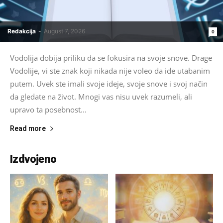
Redakcija
-
August 7, 2026
0
Vodolija dobija priliku da se fokusira na svoje snove. Drage
Vodolije, vi ste znak koji nikada nije voleo da ide utabanim
putem. Uvek ste imali svoje ideje, svoje snove i svoj način
da gledate na život. Mnogi vas nisu uvek razumeli, ali
upravo ta posebnost...
Read more
Izdvojeno