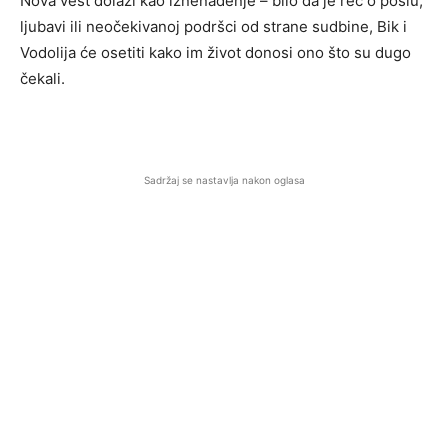
Nova vest dolazi kao iznenađenje – bilo da je reč o poslu,
ljubavi ili neočekivanoj podršci od strane sudbine, Bik i
Vodolija će osetiti kako im život donosi ono što su dugo
čekali.
Sadržaj se nastavlja nakon oglasa