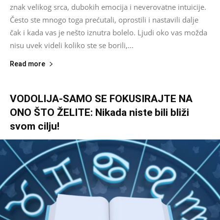
znak velikog srca, dubokih emocija i neverovatne intuicije.
Često ste mnogo toga prećutali, oprostili i nastavili dalje
čak i kada vas je nešto iznutra bolelo. Ljudi oko vas možda
nisu uvek videli koliko ste se borili,...
Read more
VODOLIJA-SAMO SE FOKUSIRAJTE NA
ONO ŠTO ŽELITE: Nikada niste bili bliži
svom cilju!