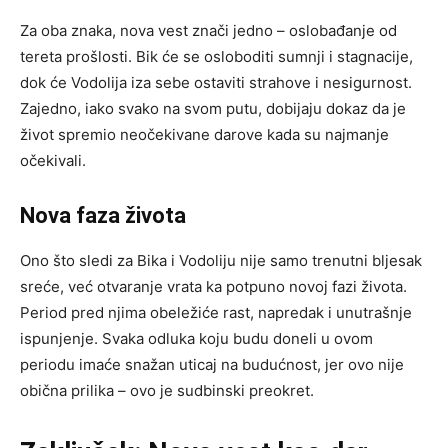
Za oba znaka, nova vest znači jedno – oslobađanje od
tereta prošlosti. Bik će se osloboditi sumnji i stagnacije,
dok će Vodolija iza sebe ostaviti strahove i nesigurnost.
Zajedno, iako svako na svom putu, dobijaju dokaz da je
život spremio neočekivane darove kada su najmanje
očekivali.
Nova faza života
Ono što sledi za Bika i Vodoliju nije samo trenutni bljesak
sreće, već otvaranje vrata ka potpuno novoj fazi života.
Period pred njima obeležiće rast, napredak i unutrašnje
ispunjenje. Svaka odluka koju budu doneli u ovom
periodu imaće snažan uticaj na budućnost, jer ovo nije
obična prilika – ovo je sudbinski preokret.