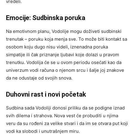
vredeli.
Emocije: Sudbinska poruka
Na emotivnom planu, Vodolije mogu doživeti sudbinski
trenutak – poruku koja menja sve. To može biti kontakt sa
osobom koju dugo nisu videli, iznenadna poruka
simpatije ili čak priznanje ljubavi koje dolazi u pravom
trenutku. Vodolija će se u ovom periodu osećati kao da
univerzum vodi računa o njenom srcu i šalje joj znakove
da ne odustaje od svojih snova.
Duhovni rast i novi početak
Sudbina sada Vodoliji donosi priliku da se podigne iznad
svih dilema i strahova. Nova vest će probuditi u njima
veru da su rođeni za velike stvari i da im se otvara put koji
vodi ka slobodi i unutrašnjem miru.