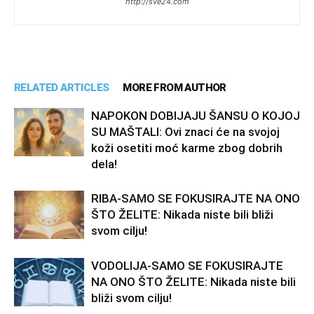
http://sve24.com
RELATED ARTICLES
MORE FROM AUTHOR
NAPOKON DOBIJAJU ŠANSU O KOJOJ
SU MAŠTALI: Ovi znaci će na svojoj
koži osetiti moć karme zbog dobrih
dela!
RIBA-SAMO SE FOKUSIRAJTE NA ONO
ŠTO ŽELITE: Nikada niste bili bliži
svom cilju!
VODOLIJA-SAMO SE FOKUSIRAJTE
NA ONO ŠTO ŽELITE: Nikada niste bili
bliži svom cilju!