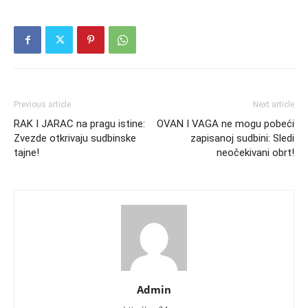
Previous article
Next article
RAK I JARAC na pragu istine:
OVAN I VAGA ne mogu pobeći
Zvezde otkrivaju sudbinske
zapisanoj sudbini: Sledi
tajne!
neočekivani obrt!
Admin