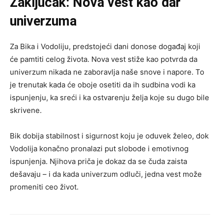
Zaključak: Nova vest kao dar
univerzuma
Za Bika i Vodoliju, predstojeći dani donose događaj koji
će pamtiti celog života. Nova vest stiže kao potvrda da
univerzum nikada ne zaboravlja naše snove i napore. To
je trenutak kada će oboje osetiti da ih sudbina vodi ka
ispunjenju, ka sreći i ka ostvarenju želja koje su dugo bile
skrivene.
Bik dobija stabilnost i sigurnost koju je oduvek želeo, dok
Vodolija konačno pronalazi put slobode i emotivnog
ispunjenja. Njihova priča je dokaz da se čuda zaista
dešavaju – i da kada univerzum odluči, jedna vest može
promeniti ceo život.