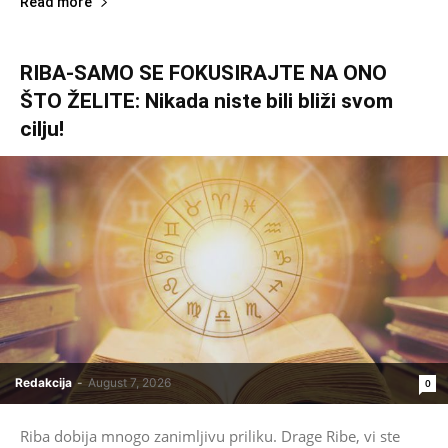
Read more
RIBA-SAMO SE FOKUSIRAJTE NA ONO
ŠTO ŽELITE: Nikada niste bili bliži svom
cilju!
Redakcija
-
August 7, 2026
0
Riba dobija mnogo zanimljivu priliku. Drage Ribe, vi ste