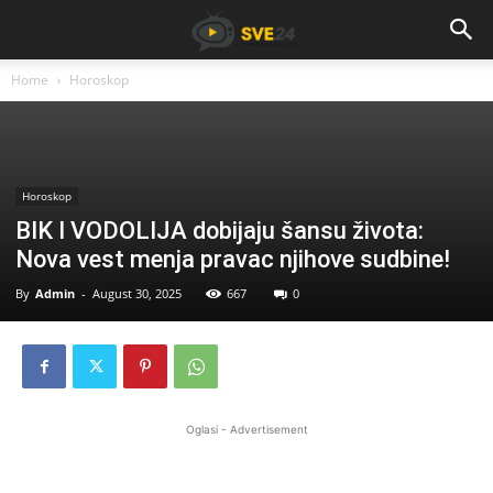
Home
Horoskop
Horoskop
BIK I VODOLIJA dobijaju šansu života:
Nova vest menja pravac njihove sudbine!
By
Admin
-
August 30, 2025
667
0
Oglasi - Advertisement