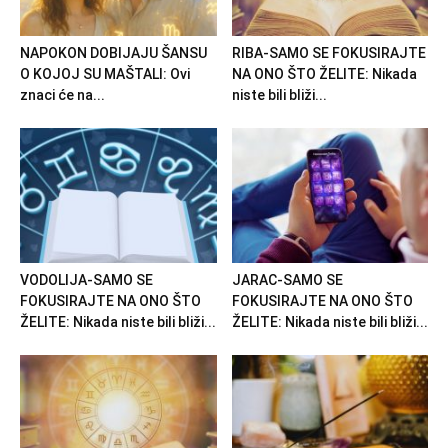
NAPOKON DOBIJAJU ŠANSU
RIBA-SAMO SE FOKUSIRAJTE
O KOJOJ SU MAŠTALI: Ovi
NA ONO ŠTO ŽELITE: Nikada
znaci će na...
niste bili bliži...
VODOLIJA-SAMO SE
JARAC-SAMO SE
FOKUSIRAJTE NA ONO ŠTO
FOKUSIRAJTE NA ONO ŠTO
ŽELITE: Nikada niste bili bliži...
ŽELITE: Nikada niste bili bliži...