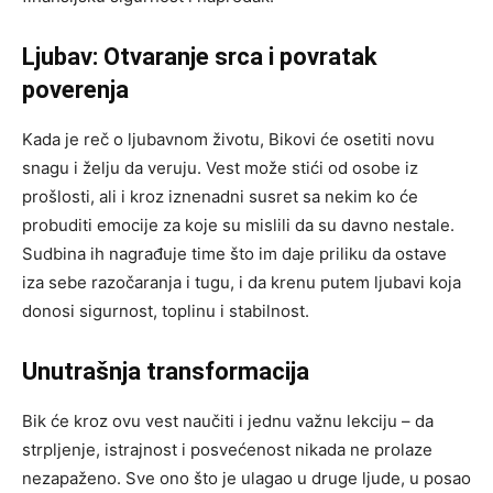
Ljubav: Otvaranje srca i povratak
poverenja
Kada je reč o ljubavnom životu, Bikovi će osetiti novu
snagu i želju da veruju. Vest može stići od osobe iz
prošlosti, ali i kroz iznenadni susret sa nekim ko će
probuditi emocije za koje su mislili da su davno nestale.
Sudbina ih nagrađuje time što im daje priliku da ostave
iza sebe razočaranja i tugu, i da krenu putem ljubavi koja
donosi sigurnost, toplinu i stabilnost.
Unutrašnja transformacija
Bik će kroz ovu vest naučiti i jednu važnu lekciju – da
strpljenje, istrajnost i posvećenost nikada ne prolaze
nezapaženo. Sve ono što je ulagao u druge ljude, u posao