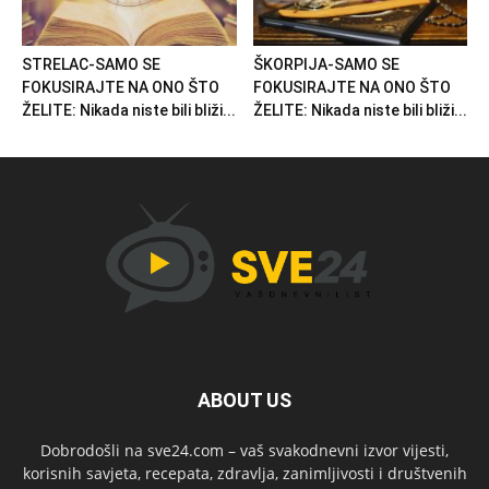
STRELAC-SAMO SE
ŠKORPIJA-SAMO SE
FOKUSIRAJTE NA ONO ŠTO
FOKUSIRAJTE NA ONO ŠTO
ŽELITE: Nikada niste bili bliži...
ŽELITE: Nikada niste bili bliži...
ABOUT US
Dobrodošli na sve24.com – vaš svakodnevni izvor vijesti,
korisnih savjeta, recepata, zdravlja, zanimljivosti i društvenih