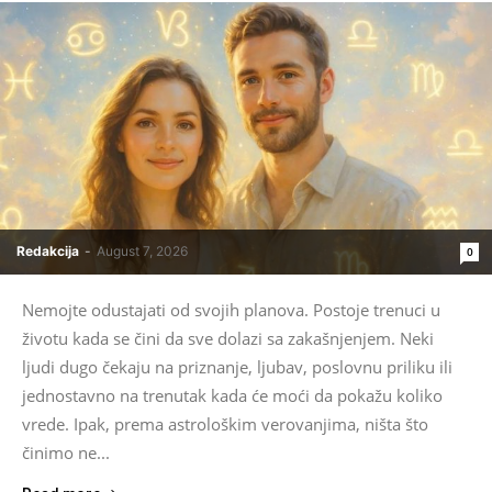
Redakcija
-
August 7, 2026
0
Nemojte odustajati od svojih planova. Postoje trenuci u
životu kada se čini da sve dolazi sa zakašnjenjem. Neki
ljudi dugo čekaju na priznanje, ljubav, poslovnu priliku ili
jednostavno na trenutak kada će moći da pokažu koliko
vrede. Ipak, prema astrološkim verovanjima, ništa što
činimo ne...