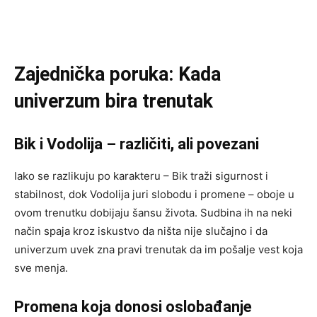
Zajednička poruka: Kada
univerzum bira trenutak
Bik i Vodolija – različiti, ali povezani
Iako se razlikuju po karakteru – Bik traži sigurnost i
stabilnost, dok Vodolija juri slobodu i promene – oboje u
ovom trenutku dobijaju šansu života. Sudbina ih na neki
način spaja kroz iskustvo da ništa nije slučajno i da
univerzum uvek zna pravi trenutak da im pošalje vest koja
sve menja.
Promena koja donosi oslobađanje