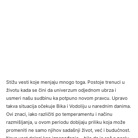
Stižu vesti koje menjaju mnogo toga. Postoje trenuci u
životu kada se čini da univerzum odjednom ubrza i
usmeri našu sudbinu ka potpuno novom pravcu. Upravo
takva situacija očekuje Bika i Vodoliju u narednim danima.
Ovi znaci, iako različiti po temperamentu i načinu
razmišljanja, u ovom periodu dobijaju priliku koja može
promeniti ne samo njihov sadašnji život, već i budućnost.