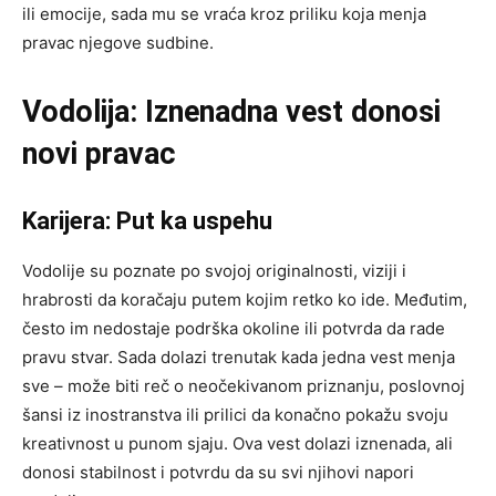
ili emocije, sada mu se vraća kroz priliku koja menja
pravac njegove sudbine.
Vodolija: Iznenadna vest donosi
novi pravac
Karijera: Put ka uspehu
Vodolije su poznate po svojoj originalnosti, viziji i
hrabrosti da koračaju putem kojim retko ko ide. Međutim,
često im nedostaje podrška okoline ili potvrda da rade
pravu stvar. Sada dolazi trenutak kada jedna vest menja
sve – može biti reč o neočekivanom priznanju, poslovnoj
šansi iz inostranstva ili prilici da konačno pokažu svoju
kreativnost u punom sjaju. Ova vest dolazi iznenada, ali
donosi stabilnost i potvrdu da su svi njihovi napori