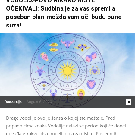
VODOLIJA-OVO NIKAKO NISTE
OČEKIVALI: Sudbina je za vas spremila
poseban plan-možda vam oči budu pune
suza!
Redakcija
-
August 6, 2026
0
Drage vodolije ovo je šansa o kojoj ste maštale. Pred
pripadnicima znaka Vodolije nalazi se period koji će doneti
događaje kakve niste mogli ni da zamislite. Poslednjih