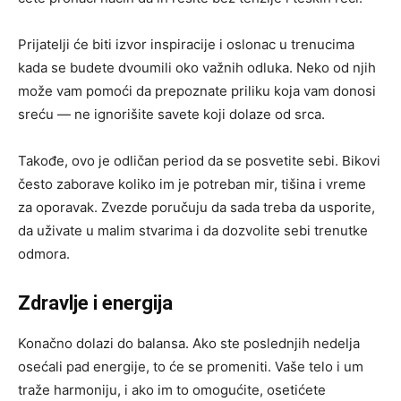
Prijatelji će biti izvor inspiracije i oslonac u trenucima
kada se budete dvoumili oko važnih odluka. Neko od njih
može vam pomoći da prepoznate priliku koja vam donosi
sreću — ne ignorišite savete koji dolaze od srca.
Takođe, ovo je odličan period da se posvetite sebi. Bikovi
često zaborave koliko im je potreban mir, tišina i vreme
za oporavak. Zvezde poručuju da sada treba da usporite,
da uživate u malim stvarima i da dozvolite sebi trenutke
odmora.
Zdravlje i energija
Konačno dolazi do balansa. Ako ste poslednjih nedelja
osećali pad energije, to će se promeniti. Vaše telo i um
traže harmoniju, i ako im to omogućite, osetićete