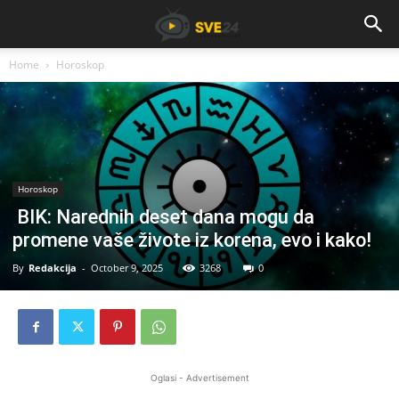
Home
Horoskop
Horoskop
BIK: Narednih deset dana mogu da
promene vaše živote iz korena, evo i kako!
By
Redakcija
-
October 9, 2025
3268
0
Oglasi - Advertisement