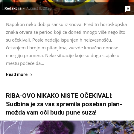
Redakcija
-
August 6, 2026
0
Napokon neko dobija šansu iz snova. Pred tri horoskopska
znaka otvara se period koji će doneti mnogo više nego što
su očekivali. Posle nedelja ispunjenih neizvesnošću,
čekanjem i brojnim pitanjima, zvezde konačno donose
energiju promena. Neke situacije koje su dugo stajale u
mestu počeće da...
Read more
RIBA-OVO NIKAKO NISTE OČEKIVALI:
Sudbina je za vas spremila poseban plan-
možda vam oči budu pune suza!