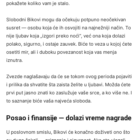
pokažete koliko vam je stalo.
Slobodni Bikovi mogu da očekuju potpuno neočekivan
susret — osobu koja će ih osvojiti na najnežniji način. To
nije ljubav koja „izgori preko noći“, već ona koja dolazi
polako, sigurno, i ostaje zauvek. Biće to veza u kojoj ćete
osetiti mir, ali i duboku povezanost koja vas menja
iznutra.
Zvezde naglašavaju da će se tokom ovog perioda pojaviti
i prilika da shvatite šta zaista želite u ljubavi. Možda ćete
prvi put jasno znati ko zaslužuje vaše srce, a ko više ne. I
to saznanje biće vaša najveća sloboda.
Posao i finansije — dolazi vreme nagrade
U poslovnom smislu, Bikovi će konačno doživeti ono što