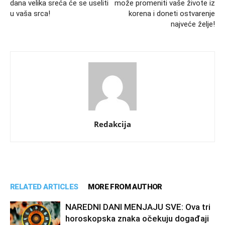
dana velika sreća će se useliti
može promeniti vaše živote iz
u vaša srca!
korena i doneti ostvarenje
najveće želje!
Redakcija
RELATED ARTICLES
MORE FROM AUTHOR
NAREDNI DANI MENJAJU SVE: Ova tri
horoskopska znaka očekuju događaji