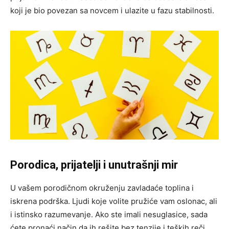
koji je bio povezan sa novcem i ulazite u fazu stabilnosti.
Porodica, prijatelji i unutrašnji mir
U vašem porodičnom okruženju zavladaće toplina i
iskrena podrška. Ljudi koje volite pružiće vam oslonac, ali
i istinsko razumevanje. Ako ste imali nesuglasice, sada
ćete pronaći način da ih rešite bez tenzije i teških reči.