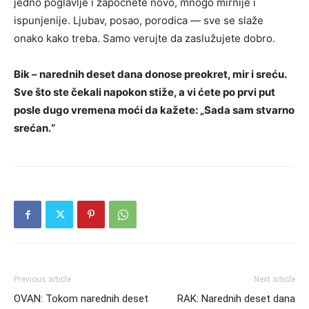
jedno poglavlje i započnete novo, mnogo mirnije i
ispunjenije. Ljubav, posao, porodica — sve se slaže
onako kako treba. Samo verujte da zaslužujete dobro.
Bik – narednih deset dana donose preokret, mir i sreću.
Sve što ste čekali napokon stiže, a vi ćete po prvi put
posle dugo vremena moći da kažete: „Sada sam stvarno
srećan.“
Previous article
Next article
OVAN: Tokom narednih deset
RAK: Narednih deset dana