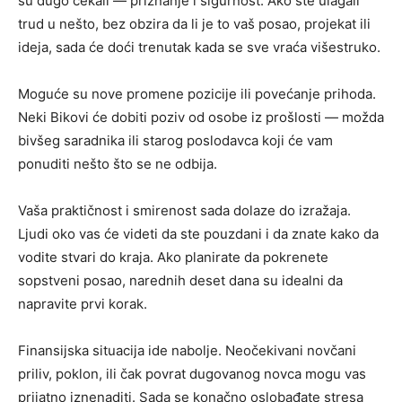
su dugo čekali — priznanje i sigurnost. Ako ste ulagali
trud u nešto, bez obzira da li je to vaš posao, projekat ili
ideja, sada će doći trenutak kada se sve vraća višestruko.
Moguće su nove promene pozicije ili povećanje prihoda.
Neki Bikovi će dobiti poziv od osobe iz prošlosti — možda
bivšeg saradnika ili starog poslodavca koji će vam
ponuditi nešto što se ne odbija.
Vaša praktičnost i smirenost sada dolaze do izražaja.
Ljudi oko vas će videti da ste pouzdani i da znate kako da
vodite stvari do kraja. Ako planirate da pokrenete
sopstveni posao, narednih deset dana su idealni da
napravite prvi korak.
Finansijska situacija ide nabolje. Neočekivani novčani
priliv, poklon, ili čak povrat dugovanog novca mogu vas
prijatno iznenaditi. Sada se konačno oslobađate stresa