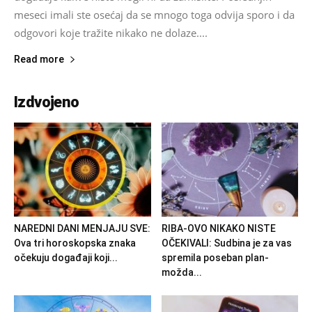
meseci imali ste osećaj da se mnogo toga odvija sporo i da
odgovori koje tražite nikako ne dolaze....
Read more
Izdvojeno
NAREDNI DANI MENJAJU SVE:
RIBA-OVO NIKAKO NISTE
Ova tri horoskopska znaka
OČEKIVALI: Sudbina je za vas
očekuju događaji koji...
spremila poseban plan-
možda...