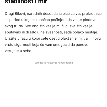
stabilnost i mir
Dragi Bikovi, narednih deset dana biće za vas prekretnica
— period u kojem konačno počinjete da vidite plodove
svog truda. Sve ono što vas je mučilo, sve što vas je
sputavalo ili držalo u neizvesnosti, sada polako nestaje.
Ulazite u fazu u kojoj ćete osetiti olakšanje, mir, ali i novu
vrstu sigurnosti koja će vam omogućiti da ponovo
verujete u sebe.
Sadržaj se nastavlja nakon oglasa