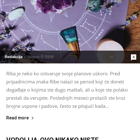
Redakcija
-
August 6, 2026
0
Riba je neko ko ostvaruje svoje planove uskoro. Pred
pripadnicima znaka Ribe nalazi se period koji će doneti
događaje o kojima ste dugo maštali, ali u koje ste polako
prestali da verujete. Poslednjih meseci prolazili ste kroz
brojne uspone i padove, često se pitajući kada...
Read more