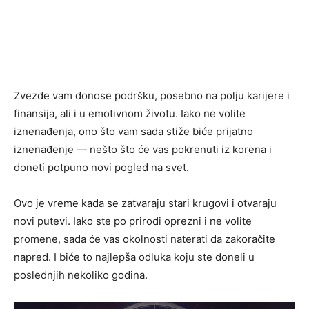
Zvezde vam donose podršku, posebno na polju karijere i
finansija, ali i u emotivnom životu. Iako ne volite
iznenađenja, ono što vam sada stiže biće prijatno
iznenađenje — nešto što će vas pokrenuti iz korena i
doneti potpuno novi pogled na svet.
Ovo je vreme kada se zatvaraju stari krugovi i otvaraju
novi putevi. Iako ste po prirodi oprezni i ne volite
promene, sada će vas okolnosti naterati da zakoračite
napred. I biće to najlepša odluka koju ste doneli u
poslednjih nekoliko godina.