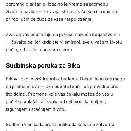
ogromno olakšanje. Idealno je vreme za promenu
životnih navika — zdravija ishrana, više sna i boravak u
prirodi učiniće čuda za vaše raspoloženje.
Zvezde vas podsećaju da je vaše najveće bogatstvo mir
— čuvajte ga, jer kada ste vi smireni, sve u vašem životu
počinje da teče u pravom smeru.
Sudbinska poruka za Bika
Bikovi, ovo je vaš trenutak buđenja. Deset dana koji mogu
da promene sve — ako budete hrabri da prihvatite ono
što dolazi. Promene koje vas čekaju možda će vas u
početku uplašiti, ali svaka od njih vodi ka boljem,
sigurnijem i srećnijem životu.
Sudbina vam sada pruža priliku da konačno zatvorite