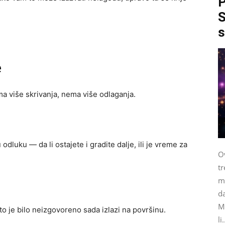
P
S
s
e
ema više skrivanja, nema više odlaganja.
dluku — da li ostajete i gradite dalje, ili je vreme za
Ov
tr
me
da
M
što je bilo neizgovoreno sada izlazi na površinu.
li.