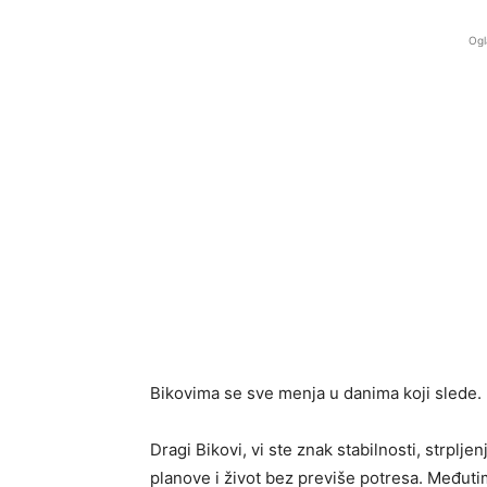
Ogl
Bikovima se sve menja u danima koji slede. 
Dragi Bikovi, vi ste znak stabilnosti, strplje
planove i život bez previše potresa. Među