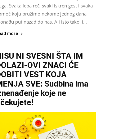
aga. Svaka lepa reč, svaki iskren gest i svaka
omoć koju pružimo nekome jednog dana
onađu put nazad do nas. Ali isto tako, i...
ead more
ISU NI SVESNI ŠTA IM
DOLAZI-OVI ZNACI ĆE
DOBITI VEST KOJA
ENJA SVE: Sudbina ima
znenađenje koje ne
čekujete!