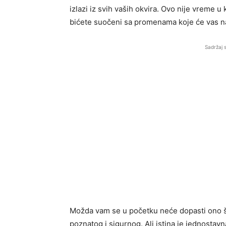
izlazi iz svih vaših okvira. Ovo nije vreme u
bićete suočeni sa promenama koje će vas nat
Sadržaj 
Možda vam se u početku neće dopasti ono št
poznatog i sigurnog. Ali istina je jednostav