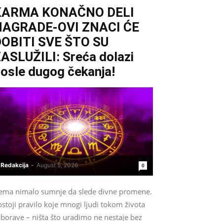
KARMA KONAČNO DELI
NAGRADE-OVI ZNACI ĆE
OBITI SVE ŠTO SU
ASLUŽILI: Sreća dolazi
osle dugog čekanja!
Redakcija
-
August 5, 2026
0
ema nimalo sumnje da slede divne promene.
stoji pravilo koje mnogi ljudi tokom života
aborave – ništa što uradimo ne nestaje bez