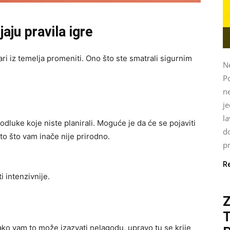
aju pravila igre
ari iz temelja promeniti. Ono što ste smatrali sigurnim
Ne
P
ne
je
l
odluke koje niste planirali. Moguće je da će se pojaviti
do
to što vam inače nije prirodno.
pr
R
i intenzivnije.
ako vam to može izazvati nelagodu, upravo tu se krije