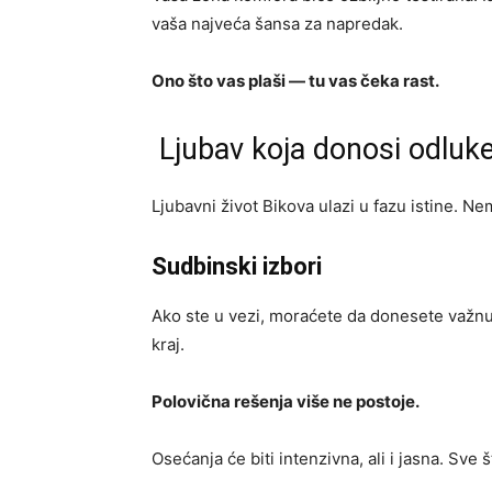
vaša najveća šansa za napredak.
Ono što vas plaši — tu vas čeka rast.
Ljubav koja donosi odluk
Ljubavni život Bikova ulazi u fazu istine. N
Sudbinski izbori
Ako ste u vezi, moraćete da donesete važnu o
kraj.
Polovična rešenja više ne postoje.
Osećanja će biti intenzivna, ali i jasna. Sve 