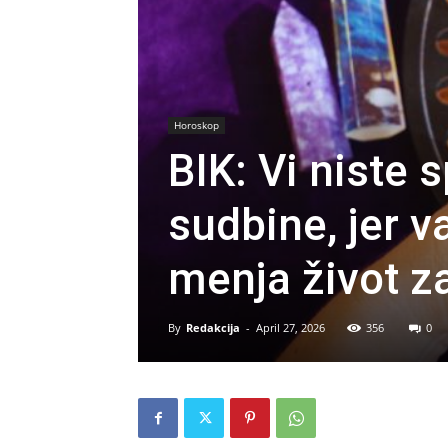
Horoskop
BIK: Vi niste
sudbine, jer 
menja život z
By
Redakcija
-
April 27, 2026
356
0