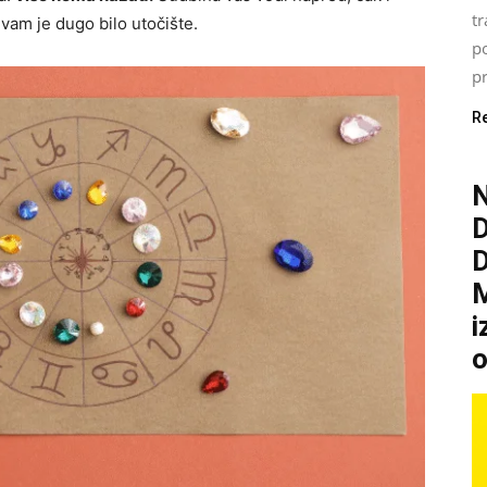
tr
vam je dugo bilo utočište.
p
pr
R
N
M
i
o