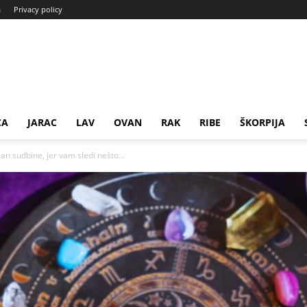
a
Privacy policy
CA
JARAC
LAV
OVAN
RAK
RIBE
ŠKORPIJA
an sudbine, jer vam sledi nešto...