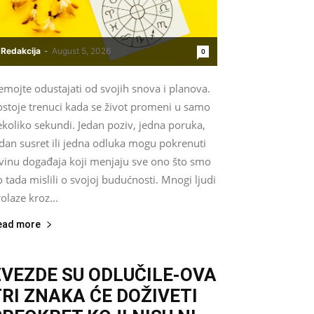
Redakcija
-
August 5, 2026
0
mojte odustajati od svojih snova i planova.
ostoje trenuci kada se život promeni u samo
koliko sekundi. Jedan poziv, jedna poruka,
dan susret ili jedna odluka mogu pokrenuti
avinu događaja koji menjaju sve ono što smo
 tada mislili o svojoj budućnosti. Mnogi ljudi
olaze kroz...
ead more
ZVEZDE SU ODLUČILE-OVA
TRI ZNAKA ĆE DOŽIVETI