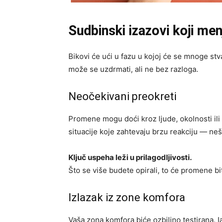
Sudbinski izazovi koji menj
Bikovi će ući u fazu u kojoj će se mnoge stv
može se uzdrmati, ali ne bez razloga.
Neočekivani preokreti
Promene mogu doći kroz ljude, okolnosti ili 
situacije koje zahtevaju brzu reakciju — neš
Ključ uspeha leži u prilagodljivosti.
Što se više budete opirali, to će promene bit
Izlazak iz zone komfora
Vaša zona komfora biće ozbiljno testirana. I