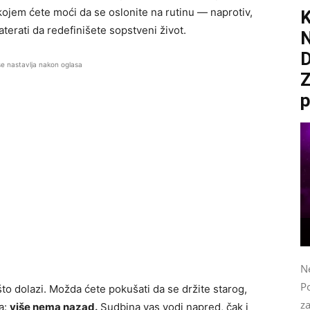
 kojem ćete moći da se oslonite na rutinu — naprotiv,
erati da redefinišete sopstveni život.
D
se nastavlja nakon oglasa
Z
p
N
Po
o dolazi. Možda ćete pokušati da se držite starog,
z
na:
više nema nazad.
Sudbina vas vodi napred, čak i