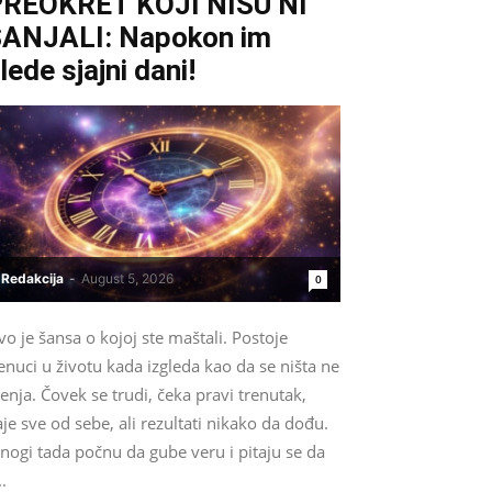
REOKRET KOJI NISU NI
ANJALI: Napokon im
lede sjajni dani!
Redakcija
-
August 5, 2026
0
o je šansa o kojoj ste maštali. Postoje
enuci u životu kada izgleda kao da se ništa ne
nja. Čovek se trudi, čeka pravi trenutak,
je sve od sebe, ali rezultati nikako da dođu.
nogi tada počnu da gube veru i pitaju se da
..