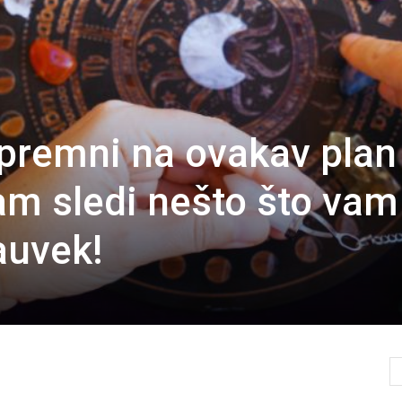
 spremni na ovakav plan
vam sledi nešto što vam
auvek!