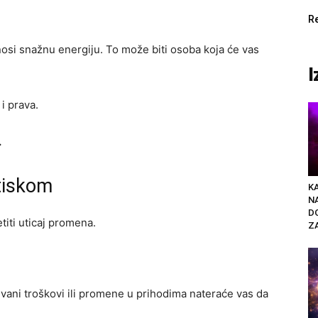
R
nosi snažnu energiju. To može biti osoba koja će vas
I
i prava.
.
itiskom
K
N
D
titi uticaj promena.
ZA
vani troškovi ili promene u prihodima nateraće vas da