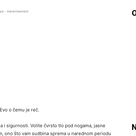
O
asi - Advertisement
Evo o čemu je reč.
nja i sigurnosti. Volite čvrsto tlo pod nogama, jasne
N
tim, ono što vam sudbina sprema u narednom periodu