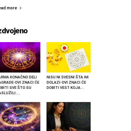
ead more
zdvojeno
ARMA KONAČNO DELI
NISU NI SVESNI ŠTA IM
AGRADE-OVI ZNACI ĆE
DOLAZI-OVI ZNACI ĆE
OBITI SVE ŠTO SU
DOBITI VEST KOJA...
SLUŽILI:...