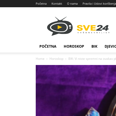
Početna
Kontakt
O nama
Pravila i Uslovi korištenj
Sve
24
POČETNA
HOROSKOP
BIK
DJEVI
Home
Horoskop
BIK: Vi niste spremni na ovakav pl