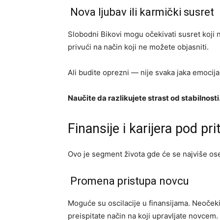
Nova ljubav ili karmički susret
Slobodni Bikovi mogu očekivati susret koji 
privući na način koji ne možete objasniti.
Ali budite oprezni — nije svaka jaka emocija 
Naučite da razlikujete strast od stabilnosti
Finansije i karijera pod pr
Ovo je segment života gde će se najviše ose
Promena pristupa novcu
Moguće su oscilacije u finansijama. Neočeki
preispitate način na koji upravljate novcem.