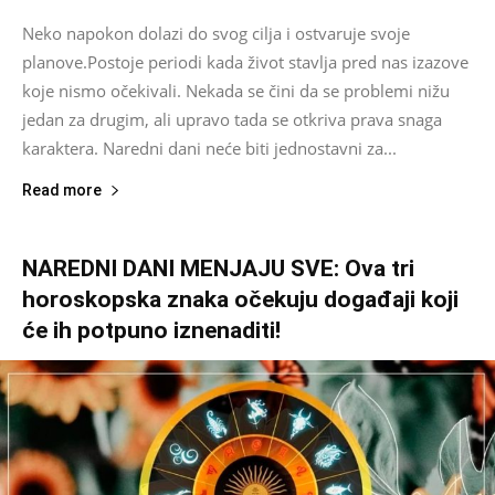
Neko napokon dolazi do svog cilja i ostvaruje svoje
planove.Postoje periodi kada život stavlja pred nas izazove
koje nismo očekivali. Nekada se čini da se problemi nižu
jedan za drugim, ali upravo tada se otkriva prava snaga
karaktera. Naredni dani neće biti jednostavni za...
Read more
NAREDNI DANI MENJAJU SVE: Ova tri
horoskopska znaka očekuju događaji koji
će ih potpuno iznenaditi!