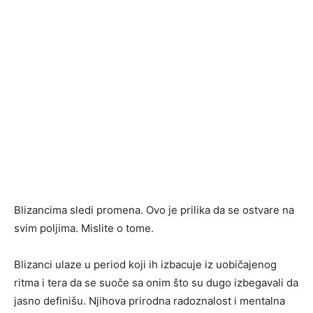
Blizancima sledi promena. Ovo je prilika da se ostvare na
svim poljima. Mislite o tome.
Blizanci ulaze u period koji ih izbacuje iz uobičajenog
ritma i tera da se suoče sa onim što su dugo izbegavali da
jasno definišu. Njihova prirodna radoznalost i mentalna