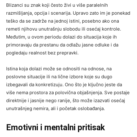
Blizanci su znak koji često živi u više paralelnih
razmišljanja, opcija i scenarija. Upravo zato im je ponekad
teško da se zadrže na jednoj istini, posebno ako ona
remeti njihovu unutrašnju slobodu ili osećaj kontrole.
Međutim, u ovom periodu dolazi do situacija koje ih
primoravaju da prestanu da odlažu jasne odluke i da
pogledaju realnost bez prepravki.
Istina koja dolazi može se odnositi na odnose, na
poslovne situacije ili na lične izbore koje su dugo
izbegavali da konkretizuju. Ono što je ključno jeste da
više nema prostora za polovična objašnjenja. Sve postaje
direktnije i jasnije nego ranije, što može izazvati osećaj
unutrašnjeg nemira, ali i početak oslobađanja.
Emotivni i mentalni pritisak