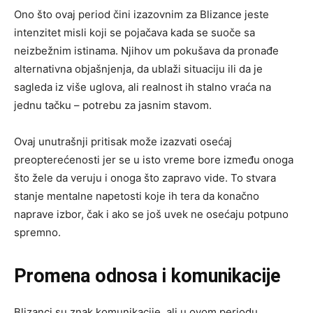
Ono što ovaj period čini izazovnim za Blizance jeste
intenzitet misli koji se pojačava kada se suoče sa
neizbežnim istinama. Njihov um pokušava da pronađe
alternativna objašnjenja, da ublaži situaciju ili da je
sagleda iz više uglova, ali realnost ih stalno vraća na
jednu tačku – potrebu za jasnim stavom.
Ovaj unutrašnji pritisak može izazvati osećaj
preopterećenosti jer se u isto vreme bore između onoga
što žele da veruju i onoga što zapravo vide. To stvara
stanje mentalne napetosti koje ih tera da konačno
naprave izbor, čak i ako se još uvek ne osećaju potpuno
spremno.
Promena odnosa i komunikacije
Blizanci su znak komunikacije, ali u ovom periodu