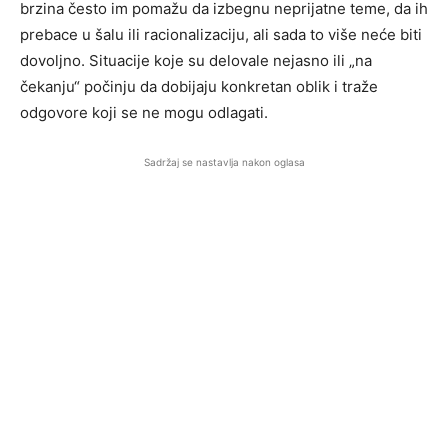
brzina često im pomažu da izbegnu neprijatne teme, da ih
prebace u šalu ili racionalizaciju, ali sada to više neće biti
dovoljno. Situacije koje su delovale nejasno ili „na
čekanju“ počinju da dobijaju konkretan oblik i traže
odgovore koji se ne mogu odlagati.
Sadržaj se nastavlja nakon oglasa