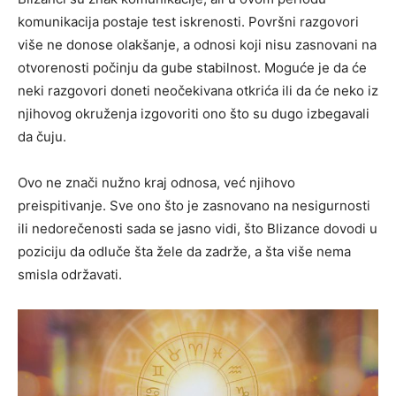
komunikacija postaje test iskrenosti. Površni razgovori
više ne donose olakšanje, a odnosi koji nisu zasnovani na
otvorenosti počinju da gube stabilnost. Moguće je da će
neki razgovori doneti neočekivana otkrića ili da će neko iz
njihovog okruženja izgovoriti ono što su dugo izbegavali
da čuju.
Ovo ne znači nužno kraj odnosa, već njihovo
preispitivanje. Sve ono što je zasnovano na nesigurnosti
ili nedorečenosti sada se jasno vidi, što Blizance dovodi u
poziciju da odluče šta žele da zadrže, a šta više nema
smisla održavati.