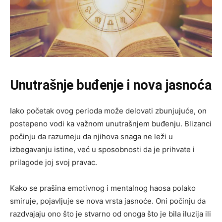
Unutrašnje buđenje i nova jasnoća
Iako početak ovog perioda može delovati zbunjujuće, on
postepeno vodi ka važnom unutrašnjem buđenju. Blizanci
počinju da razumeju da njihova snaga ne leži u
izbegavanju istine, već u sposobnosti da je prihvate i
prilagode joj svoj pravac.
Kako se prašina emotivnog i mentalnog haosa polako
smiruje, pojavljuje se nova vrsta jasnoće. Oni počinju da
razdvajaju ono što je stvarno od onoga što je bila iluzija ili