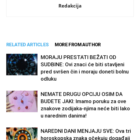
Redakcija
RELATED ARTICLES
MORE FROM AUTHOR
MORAJU PRESTATI BEŽATI OD
SUDBINE: Ovi znaci će biti stavljeni
pred svršen čin i moraju doneti bolnu
odluku
NEMATE DRUGU OPCIJU OSIM DA
BUDETE JAKI: Imamo poruku za ove
znakove zodijaka-njima neće biti lako
u narednim danima!
NAREDNI DANI MENJAJU SVE: Ova tri
horoskopska znaka očekuju događaji