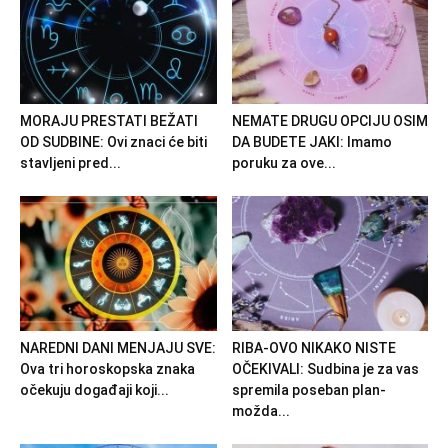
MORAJU PRESTATI BEŽATI
NEMATE DRUGU OPCIJU OSIM
OD SUDBINE: Ovi znaci će biti
DA BUDETE JAKI: Imamo
stavljeni pred...
poruku za ove...
NAREDNI DANI MENJAJU SVE:
RIBA-OVO NIKAKO NISTE
Ova tri horoskopska znaka
OČEKIVALI: Sudbina je za vas
očekuju događaji koji...
spremila poseban plan-
možda...