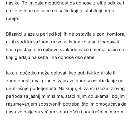
navika. To im daje mogućnost da donose zrelije odluke i
da se oslone na sebe na način koji je stabilniji nego
ranije.
Blizanci ulaze u period koji ih ne ostavlja u zoni komfora,
ali ih vodi ka važnom razvoju. Istina koju su izbegavali
sada postaje deo njihove svakodnevice i menja način na
koji gledaju na sebe i na odnose oko sebe.
Iako u početku može delovati kao gubitak kontrole ili
zbunjenost, ovaj proces zapravo donosi oslobađanje od
unutrašnje podeljenosti. Na kraju, Blizanci izlaze iz ovog
perioda sa jasnijim mislima, stabilnijim odlukama i boljim
razumevanjem sopstvenih potreba, što im omogućava da
nastave dalje sa većom sigurnošću i unutrašnjim mirom.