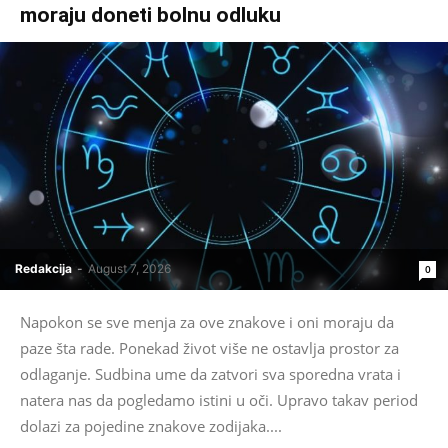
moraju doneti bolnu odluku
Redakcija
-
August 7, 2026
0
Napokon se sve menja za ove znakove i oni moraju da
paze šta rade. Ponekad život više ne ostavlja prostor za
odlaganje. Sudbina ume da zatvori sva sporedna vrata i
natera nas da pogledamo istini u oči. Upravo takav period
dolazi za pojedine znakove zodijaka....