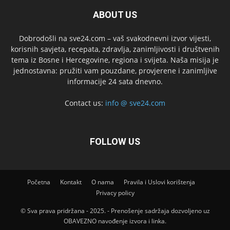
ABOUT US
Dobrodošli na sve24.com – vaš svakodnevni izvor vijesti,
korisnih savjeta, recepata, zdravlja, zanimljivosti i društvenih
tema iz Bosne i Hercegovine, regiona i svijeta. Naša misija je
jednostavna: pružiti vam pouzdane, provjerene i zanimljive
informacije 24 sata dnevno.
Contact us:
info @ sve24.com
FOLLOW US
Početna
Kontakt
O nama
Pravila i Uslovi korištenja
Privacy policy
© Sva prava pridržana - 2025. - Prenošenje sadržaja dozvoljeno uz
OBAVEZNO navođenje izvora i linka.