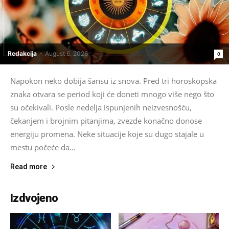
Redakcija
-
August 6, 2026
0
Napokon neko dobija šansu iz snova. Pred tri horoskopska
znaka otvara se period koji će doneti mnogo više nego što
su očekivali. Posle nedelja ispunjenih neizvesnošću,
čekanjem i brojnim pitanjima, zvezde konačno donose
energiju promena. Neke situacije koje su dugo stajale u
mestu počeće da...
Read more
Izdvojeno