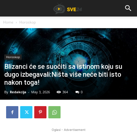
Home
Horoskop
Horoskop
Blizanci će se suočiti sa istinom koju su
dugo izbegavali:Ništa više neće biti isto
nakon toga!
By
Redakcija
-
May 3, 2026
364
0
Oglasi - Advertisement