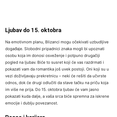
Ljubav do 15. oktobra
Na emotivnom planu, Blizanci mogu očekivati uzbudljive
događaje. Slobodni pripadnici znaka mogli bi upoznati
osobu koja im donosi osveženje i potpuno drugačiji
pogled na ljubav. Biće to susret koji će vas razdrmati i
pokazati vam da romantika još uvek postoji. Oni koji su u
vezi doživljavaju prekretnicu – neki će rešiti da učvrste
odnos, dok će drugi odlučiti da stave tačku na priču koja
im više ne prija. Do 15. oktobra ljubav će vam jasno
pokazati kuda dalje, a vaša srca biće spremna za iskrene
emocije i dublju povezanost.