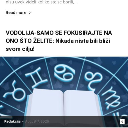
nisu uvek videli koliko ste se borili,...
Read more
VODOLIJA-SAMO SE FOKUSIRAJTE NA
ONO ŠTO ŽELITE: Nikada niste bili bliži
svom cilju!
Redakcija
-
August 7, 2026
0