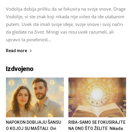
Vodolija dobija priliku da se fokusira na svoje snove. Drage
Vodolije, vi ste znak koji nikada nije voleo da ide utabanim
putem. Uvek ste imali svoje ideje, svoje snove i svoj način
da gledate na život. Mnogi vas nisu uvek razumeli, ali
upravo ta posebnost...
Read more
Izdvojeno
NAPOKON DOBIJAJU ŠANSU
RIBA-SAMO SE FOKUSIRAJTE
O KOJOJ SU MAŠTALI: Ovi
NA ONO ŠTO ŽELITE: Nikada