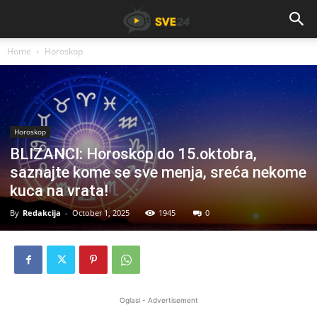
Home
Horoskop
Horoskop
BLIZANCI: Horoskop do 15.oktobra,
saznajte kome se sve menja, sreća nekome
kuca na vrata!
By
Redakcija
-
October 1, 2025
1945
0
Oglasi - Advertisement