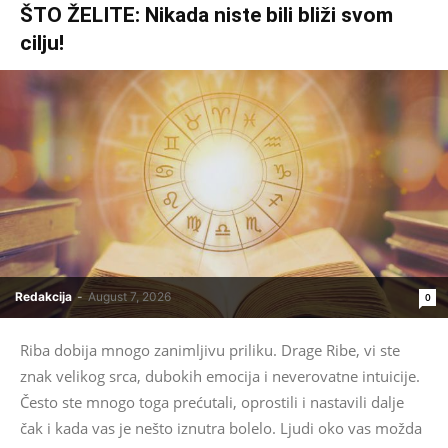
ŠTO ŽELITE: Nikada niste bili bliži svom
cilju!
Redakcija
-
August 7, 2026
0
Riba dobija mnogo zanimljivu priliku. Drage Ribe, vi ste
znak velikog srca, dubokih emocija i neverovatne intuicije.
Često ste mnogo toga prećutali, oprostili i nastavili dalje
čak i kada vas je nešto iznutra bolelo. Ljudi oko vas možda