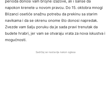
perioda donosi vam brojne izazove, ali i šanse da
napokon krenete u novom pravcu. Do 15. oktobra mnogi
Blizanci osetiće snažnu potrebu da prekinu sa starim
navikama i da se okrenu onome što donosi napredak.
Zvezde vam šalju poruku da je sada pravi trenutak da
budete hrabri, jer vam se otvaraju vrata za nova iskustva i
mogućnosti.
Sadržaj se nastavlja nakon oglasa