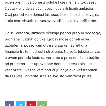
biće spremni da donesu odluke koje menjaju tok vašeg
života – bilo da se tiču ljubavi, posla ili ličnih ambicija.
Ovaj period vam donosi jasnoću, i iako će biti izazova, na
kraju ćete shvatiti da vas sve vodi ka boljoj verziji sebe.
Do 15. oktobra, Blizance očekuje period prepun događaja,
promena i važnih odluka. Ljubav može doneti nova
uzbuđenja, posao vam otvara vrata ka napretku, a
finansije traže mudrost i strpljenje. Najveća lekcija za vas
u ovom periodu jeste da verujete u proces i da ne bežite
od promena – jer upravo one donose sreću koja kuca na
vaša vrata. Zvezde vam poručuju da je ovo vaš trenutak
da zasijate i otvorite srce za sve što vam život pruža.