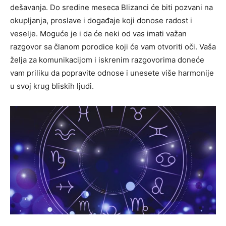
dešavanja. Do sredine meseca Blizanci će biti pozvani na
okupljanja, proslave i događaje koji donose radost i
veselje. Moguće je i da će neki od vas imati važan
razgovor sa članom porodice koji će vam otvoriti oči. Vaša
želja za komunikacijom i iskrenim razgovorima doneće
vam priliku da popravite odnose i unesete više harmonije
u svoj krug bliskih ljudi.