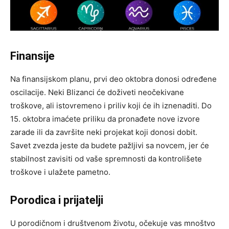
Finansije
Na finansijskom planu, prvi deo oktobra donosi određene
oscilacije. Neki Blizanci će doživeti neočekivane
troškove, ali istovremeno i priliv koji će ih iznenaditi. Do
15. oktobra imaćete priliku da pronađete nove izvore
zarade ili da završite neki projekat koji donosi dobit.
Savet zvezda jeste da budete pažljivi sa novcem, jer će
stabilnost zavisiti od vaše spremnosti da kontrolišete
troškove i ulažete pametno.
Porodica i prijatelji
U porodičnom i društvenom životu, očekuje vas mnoštvo