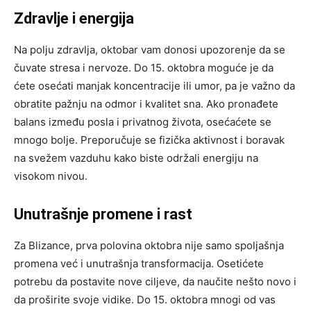
Zdravlje i energija
Na polju zdravlja, oktobar vam donosi upozorenje da se
čuvate stresa i nervoze. Do 15. oktobra moguće je da
ćete osećati manjak koncentracije ili umor, pa je važno da
obratite pažnju na odmor i kvalitet sna. Ako pronađete
balans između posla i privatnog života, osećaćete se
mnogo bolje. Preporučuje se fizička aktivnost i boravak
na svežem vazduhu kako biste održali energiju na
visokom nivou.
Unutrašnje promene i rast
Za Blizance, prva polovina oktobra nije samo spoljašnja
promena već i unutrašnja transformacija. Osetićete
potrebu da postavite nove ciljeve, da naučite nešto novo i
da proširite svoje vidike. Do 15. oktobra mnogi od vas