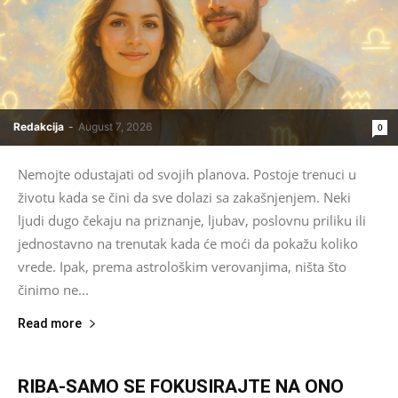
Redakcija
-
August 7, 2026
0
Nemojte odustajati od svojih planova. Postoje trenuci u
životu kada se čini da sve dolazi sa zakašnjenjem. Neki
ljudi dugo čekaju na priznanje, ljubav, poslovnu priliku ili
jednostavno na trenutak kada će moći da pokažu koliko
vrede. Ipak, prema astrološkim verovanjima, ništa što
činimo ne...
Read more
RIBA-SAMO SE FOKUSIRAJTE NA ONO