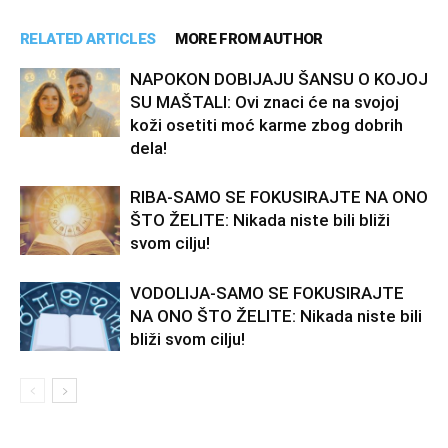
RELATED ARTICLES
MORE FROM AUTHOR
NAPOKON DOBIJAJU ŠANSU O KOJOJ
SU MAŠTALI: Ovi znaci će na svojoj
koži osetiti moć karme zbog dobrih
dela!
RIBA-SAMO SE FOKUSIRAJTE NA ONO
ŠTO ŽELITE: Nikada niste bili bliži
svom cilju!
VODOLIJA-SAMO SE FOKUSIRAJTE
NA ONO ŠTO ŽELITE: Nikada niste bili
bliži svom cilju!