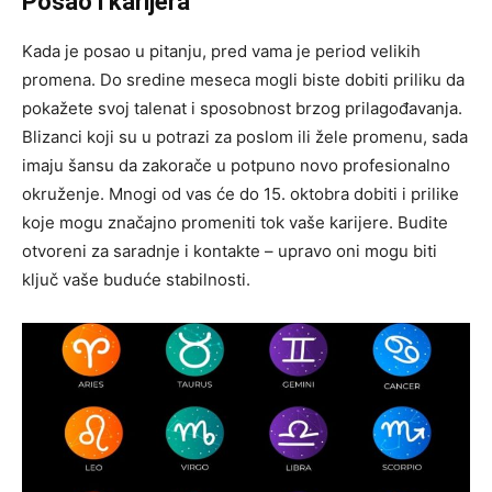
Posao i karijera
Kada je posao u pitanju, pred vama je period velikih
promena. Do sredine meseca mogli biste dobiti priliku da
pokažete svoj talenat i sposobnost brzog prilagođavanja.
Blizanci koji su u potrazi za poslom ili žele promenu, sada
imaju šansu da zakorače u potpuno novo profesionalno
okruženje. Mnogi od vas će do 15. oktobra dobiti i prilike
koje mogu značajno promeniti tok vaše karijere. Budite
otvoreni za saradnje i kontakte – upravo oni mogu biti
ključ vaše buduće stabilnosti.