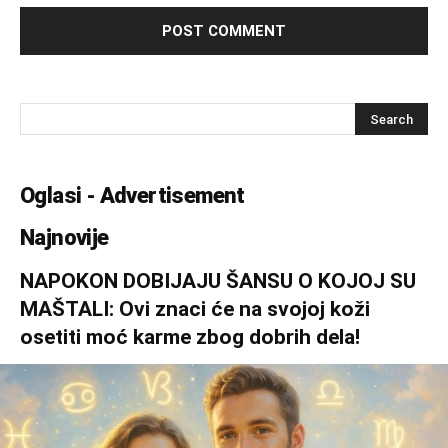
Oglasi - Advertisement
Najnovije
NAPOKON DOBIJAJU ŠANSU O KOJOJ SU
MAŠTALI: Ovi znaci će na svojoj koži
osetiti moć karme zbog dobrih dela!