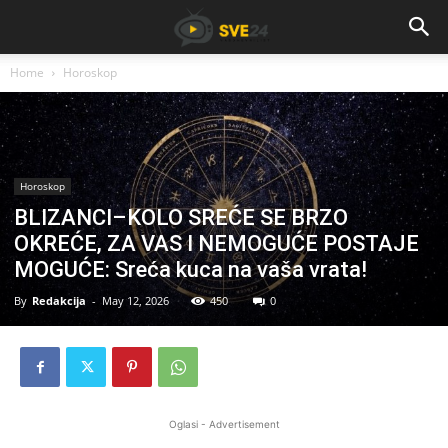
Home
Horoskop
Horoskop
BLIZANCI–KOLO SREĆE SE BRZO
OKREĆE, ZA VAS I NEMOGUĆE POSTAJE
MOGUĆE: Sreća kuca na vaša vrata!
By
Redakcija
-
May 12, 2026
450
0
Oglasi - Advertisement