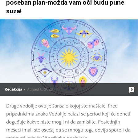
poseban plan-možda vam oči budu pune
suza!
Redakcija
-
August 6, 2026
0
Drage vodolije ovo je šansa o kojoj ste maštale. Pred
pripadnicima znaka Vodolije nalazi se period koji će doneti
događaje kakve niste mogli ni da zamislite. Poslednjih
meseci imali ste osećaj da se mnogo toga odvija sporo i da
odgovori koje tražite nikako ne dolaze....