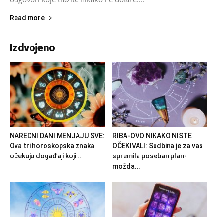
Read more
Izdvojeno
NAREDNI DANI MENJAJU SVE:
RIBA-OVO NIKAKO NISTE
Ova tri horoskopska znaka
OČEKIVALI: Sudbina je za vas
očekuju događaji koji...
spremila poseban plan-
možda...