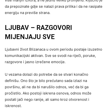
više manjih izvora, a ne jednu veliku promjenu. Ključno je
da prepoznate gdje se nalazi prava prilika i da ne rasipate
energiju na previše strana.
LJUBAV – RAZGOVORI
MIJENJAJU SVE
Ljubavni život Blizanaca u ovom periodu postaje izuzetno
komunikacijski aktivan. Sve se svodi na riječi, poruke,
razgovore i jasno izrečene emocije.
U vezama dolazi do potrebe da se stvari konačno
definišu. Ono što je bilo prećutano sada izlazi na
površinu, ali ne da bi narušilo odnos, već da bi ga
pročistilo. Ako postoji iskrena osnova, odnos može
postati jači nego ranije, ali samo kroz otvorenost i
iskrenost.