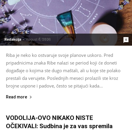
Redakcija
-
August 6, 2026
0
Riba je neko ko ostvaruje svoje planove uskoro. Pred
pripadnicima znaka Ribe nalazi se period koji će doneti
događaje o kojima ste dugo maštali, ali u koje ste polako
prestali da verujete. Poslednjih meseci prolazili ste kroz
brojne uspone i padove, često se pitajući kada...
Read more
VODOLIJA-OVO NIKAKO NISTE
OČEKIVALI: Sudbina je za vas spremila