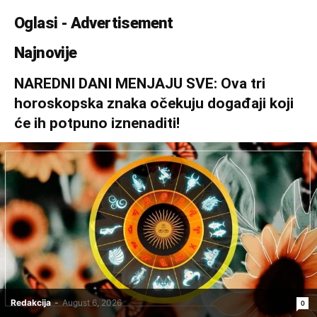
Oglasi - Advertisement
Najnovije
NAREDNI DANI MENJAJU SVE: Ova tri
horoskopska znaka očekuju događaji koji
će ih potpuno iznenaditi!
Redakcija
-
August 6, 2026
0