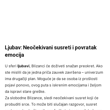
Ljubav: Neočekivani susreti i povratak
emocija
U sferi
ljubavi
, Blizanci će doživeti snažan preokret. Ako
ste mislili da je jedna priča zauvek završena – univerzum
ima drugačiji plan. Moguće je da se osoba iz prošlosti
pojavi ponovo, ovog puta s iskrenim emocijama i željom
da ispravi stare greške.
Za slobodne Blizance, sledi neočekivani susret koji će
probuditi srce. To može biti slučajan razgovor, susret