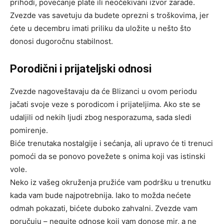
prihodi, povećanje plate ili neočekivani izvor zarade.
Zvezde vas savetuju da budete oprezni s troškovima, jer
ćete u decembru imati priliku da uložite u nešto što
donosi dugoročnu stabilnost.
Porodični i prijateljski odnosi
Zvezde nagoveštavaju da će Blizanci u ovom periodu
jačati svoje veze s porodicom i prijateljima. Ako ste se
udaljili od nekih ljudi zbog nesporazuma, sada sledi
pomirenje.
Biće trenutaka nostalgije i sećanja, ali upravo će ti trenuci
pomoći da se ponovo povežete s onima koji vas istinski
vole.
Neko iz vašeg okruženja pružiće vam podršku u trenutku
kada vam bude najpotrebnija. Iako to možda nećete
odmah pokazati, bićete duboko zahvalni. Zvezde vam
poručuju – negujte odnose koji vam donose mir, a ne