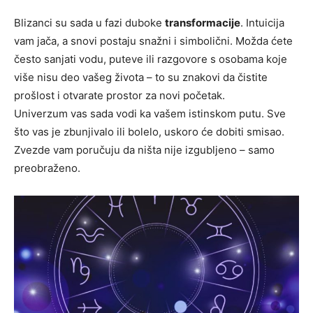
Blizanci su sada u fazi duboke
transformacije
. Intuicija
vam jača, a snovi postaju snažni i simbolični. Možda ćete
često sanjati vodu, puteve ili razgovore s osobama koje
više nisu deo vašeg života – to su znakovi da čistite
prošlost i otvarate prostor za novi početak.
Univerzum vas sada vodi ka vašem istinskom putu. Sve
što vas je zbunjivalo ili bolelo, uskoro će dobiti smisao.
Zvezde vam poručuju da ništa nije izgubljeno – samo
preobraženo.