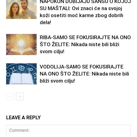
NAPOKON DOBIJAJU ŠANSU O KOJOJ
SU MAŠTALI: Ovi znaci će na svojoj
koži osetiti moć karme zbog dobrih
dela!
RIBA-SAMO SE FOKUSIRAJTE NA ONO
ŠTO ŽELITE: Nikada niste bili bliži
svom cilju!
VODOLIJA-SAMO SE FOKUSIRAJTE
NA ONO ŠTO ŽELITE: Nikada niste bili
bliži svom cilju!
LEAVE A REPLY