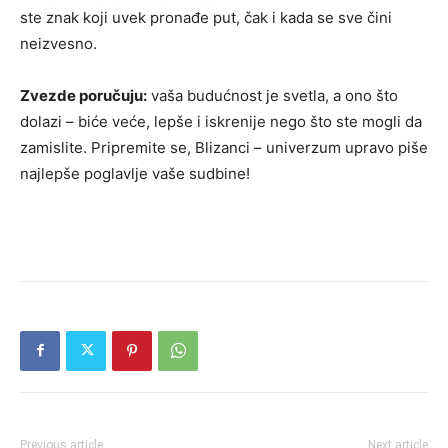
ste znak koji uvek pronađe put, čak i kada se sve čini
neizvesno.
Zvezde poručuju:
vaša budućnost je svetla, a ono što
dolazi – biće veće, lepše i iskrenije nego što ste mogli da
zamislite. Pripremite se, Blizanci – univerzum upravo piše
najlepše poglavlje vaše sudbine!
Previous article
Next article