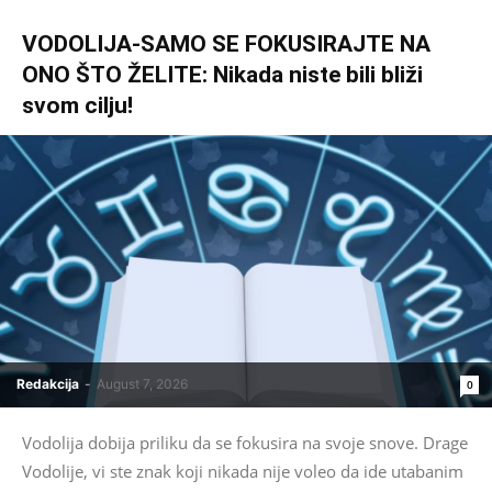
VODOLIJA-SAMO SE FOKUSIRAJTE NA
ONO ŠTO ŽELITE: Nikada niste bili bliži
svom cilju!
Redakcija
-
August 7, 2026
0
Vodolija dobija priliku da se fokusira na svoje snove. Drage
Vodolije, vi ste znak koji nikada nije voleo da ide utabanim