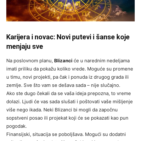
Karijera i novac: Novi putevi i šanse koje
menjaju sve
Na poslovnom planu,
Blizanci
će u narednim nedeljama
imati priliku da pokažu koliko vrede. Moguće su promene
u timu, novi projekti, pa čak i ponuda iz drugog grada ili
zemlje. Sve što vam se dešava sada – nije slučajno.
Ako ste dugo čekali da se vaša ideja prepozna, to vreme
dolazi. Ljudi će vas sada slušati i poštovati vaše mišljenje
više nego ikada. Neki Blizanci bi mogli da započnu
sopstveni posao ili projekat koji će se pokazati kao pun
pogodak.
Finansijski, situacija se poboljšava. Mogući su dodatni