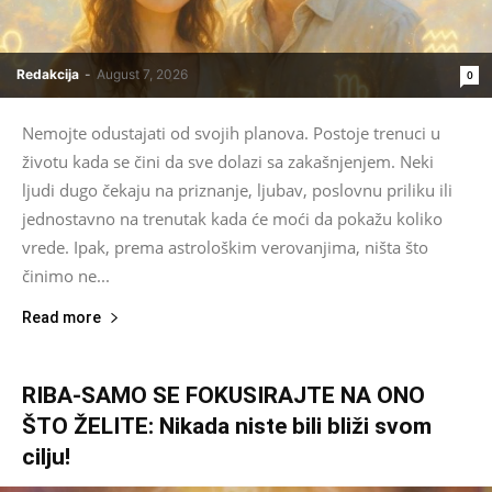
Redakcija
-
August 7, 2026
0
Nemojte odustajati od svojih planova. Postoje trenuci u
životu kada se čini da sve dolazi sa zakašnjenjem. Neki
ljudi dugo čekaju na priznanje, ljubav, poslovnu priliku ili
jednostavno na trenutak kada će moći da pokažu koliko
vrede. Ipak, prema astrološkim verovanjima, ništa što
činimo ne...
Read more
RIBA-SAMO SE FOKUSIRAJTE NA ONO
ŠTO ŽELITE: Nikada niste bili bliži svom
cilju!