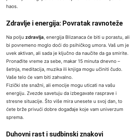
haos.
Zdravlje i energija: Povratak ravnoteže
Na polju
zdravlja
, energija Blizanaca će biti u porastu, ali
bi povremeno moglo doći do psihičkog umora. Vaš um je
uvek aktivan, ali sada je ključno da naučite da ga smirite.
Pronađite vreme za sebe, makar 15 minuta dnevno –
šetnja, meditacija, muzika ili knjiga mogu učiniti čudo.
Vaše telo će vam biti zahvalno.
Fizički ste snažni, ali emocije mogu uticati na vašu
energiju. Zvezde savetuju da izbegavate rasprave i
stresne situacije. Što više mira unesete u svoj dan, to
ćete brže privući dobre događaje koje vam univerzum
sprema.
Duhovni rast i sudbinski znakovi