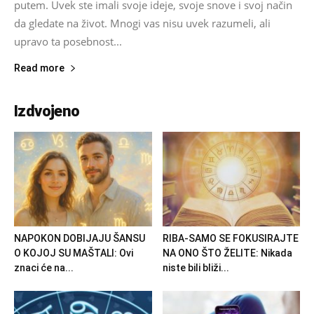
putem. Uvek ste imali svoje ideje, svoje snove i svoj način
da gledate na život. Mnogi vas nisu uvek razumeli, ali
upravo ta posebnost...
Read more
Izdvojeno
NAPOKON DOBIJAJU ŠANSU
RIBA-SAMO SE FOKUSIRAJTE
O KOJOJ SU MAŠTALI: Ovi
NA ONO ŠTO ŽELITE: Nikada
znaci će na...
niste bili bliži...