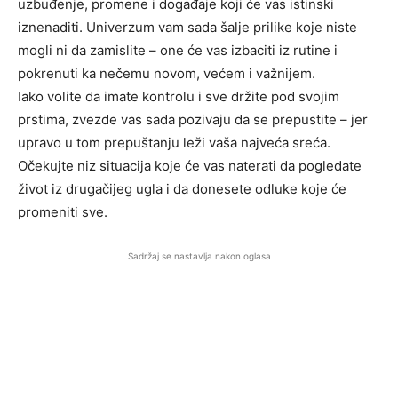
uzbuđenje, promene i događaje koji će vas istinski
iznenaditi. Univerzum vam sada šalje prilike koje niste
mogli ni da zamislite – one će vas izbaciti iz rutine i
pokrenuti ka nečemu novom, većem i važnijem.
Iako volite da imate kontrolu i sve držite pod svojim
prstima, zvezde vas sada pozivaju da se prepustite – jer
upravo u tom prepuštanju leži vaša najveća sreća.
Očekujte niz situacija koje će vas naterati da pogledate
život iz drugačijeg ugla i da donesete odluke koje će
promeniti sve.
Sadržaj se nastavlja nakon oglasa