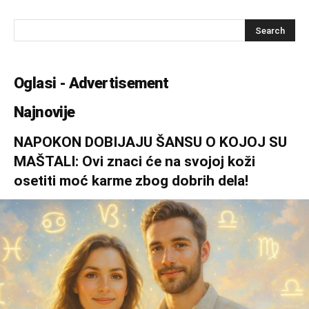
Oglasi - Advertisement
Najnovije
NAPOKON DOBIJAJU ŠANSU O KOJOJ SU
MAŠTALI: Ovi znaci će na svojoj koži
osetiti moć karme zbog dobrih dela!