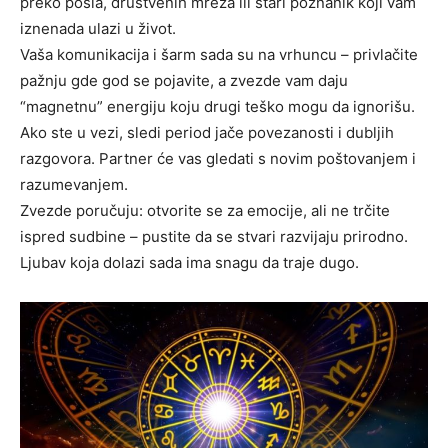
preko posla, društvenih mreža ili stari poznanik koji vam
iznenada ulazi u život.
Vaša komunikacija i šarm sada su na vrhuncu – privlačite
pažnju gde god se pojavite, a zvezde vam daju
“magnetnu” energiju koju drugi teško mogu da ignorišu.
Ako ste u vezi, sledi period jače povezanosti i dubljih
razgovora. Partner će vas gledati s novim poštovanjem i
razumevanjem.
Zvezde poručuju: otvorite se za emocije, ali ne trčite
ispred sudbine – pustite da se stvari razvijaju prirodno.
Ljubav koja dolazi sada ima snagu da traje dugo.