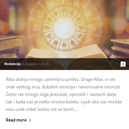
Redakcija
-
August 7, 2026
0
Riba dobija mnogo zanimljivu priliku. Drage Ribe, vi ste
znak velikog srca, dubokih emocija i neverovatne intuicije.
Često ste mnogo toga prećutali, oprostili i nastavili dalje
čak i kada vas je nešto iznutra bolelo. Ljudi oko vas možda
nisu uvek videli koliko ste se borili,...
Read more