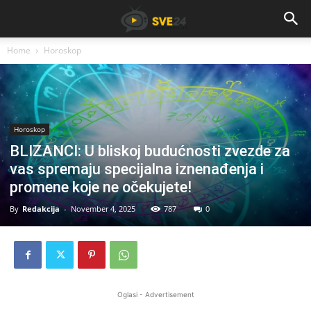
Home
Horoskop
Horoskop
BLIZANCI: U bliskoj budućnosti zvezde za
vas spremaju specijalna iznenađenja i
promene koje ne očekujete!
By
Redakcija
-
November 4, 2025
787
0
Oglasi - Advertisement