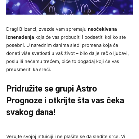
Dragi Blizanci, zvezde vam spremaju
neočekivana
iznenađenja
koja će vas probuditi i podsetiti koliko ste
posebni. U narednim danima sledi promena koja će
doneti više svetlosti u vaš život – bilo da je reč o ljubavi,
poslu ili nečemu trećem, biće to događaj koji će vas
preusmeriti ka sreći.
Pridružite se grupi
Astro
Prognoze
i otkrijte šta vas čeka
svakog dana!
Verujte svojoj intuiciji i ne plašite se da sledite srce. Vi