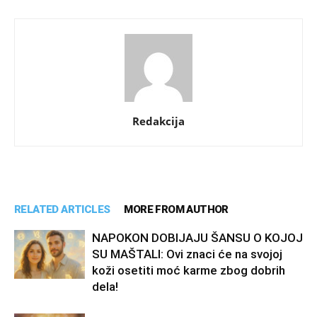
Redakcija
RELATED ARTICLES
MORE FROM AUTHOR
NAPOKON DOBIJAJU ŠANSU O KOJOJ
SU MAŠTALI: Ovi znaci će na svojoj
koži osetiti moć karme zbog dobrih
dela!