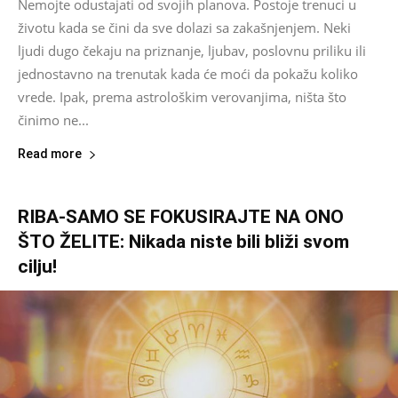
Nemojte odustajati od svojih planova. Postoje trenuci u
životu kada se čini da sve dolazi sa zakašnjenjem. Neki
ljudi dugo čekaju na priznanje, ljubav, poslovnu priliku ili
jednostavno na trenutak kada će moći da pokažu koliko
vrede. Ipak, prema astrološkim verovanjima, ništa što
činimo ne...
Read more
RIBA-SAMO SE FOKUSIRAJTE NA ONO
ŠTO ŽELITE: Nikada niste bili bliži svom
cilju!