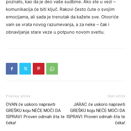
poznato, kao da je deo vaše sudbine. Ako ste u vezi –
komunikacija će biti ključ. Rakovi često ćute o svojim
emocijama, ali sada je trenutak da kažete sve. Otvoriće
vam se vrata novog razumevanja, a za neke – čak i
obnavljanje stare veze u potpuno novom svetlu.
Previous article
Next article
OVAN će uskoro napraviti
JARAC će uskoro napraviti
GREŠKU koju NEĆE MOĆI DA
GREŠKU koju NEĆE MOĆI DA
ISPRAVI: Proveri odmah šta te
ISPRAVI: Proveri odmah šta te
čeka!
čeka!