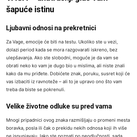
šapuće istinu
Ljubavni odnosi na prekretnici
Za Vage, emocije će biti na testu. Ukoliko ste u vezi,
dolazi period kada se mora razgovarati iskreno, bez
ulepšavanja. Ako ste slobodni, moguće je da vam se
obrati neko ko vam je dugo bio u mislima, ali niste znali
kako da mu priđete. Dobićete znak, poruku, susret koji će
vas izbaciti iz ravnoteže – ali to je upravo ono što vam
treba da biste se pokrenuli.
Velike životne odluke su pred vama
Mnogi pripadnici ovog znaka razmišljaju o promeni mesta
boravka, posla ili čak o prekidu nekih odnosa koji ih više
ne ispunjavaju. Iako ste poznati po neodlučnosti, sada