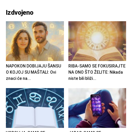
Izdvojeno
NAPOKON DOBIJAJU ŠANSU
RIBA-SAMO SE FOKUSIRAJTE
O KOJOJ SU MAŠTALI: Ovi
NA ONO ŠTO ŽELITE: Nikada
znaci će na...
niste bili bliži...