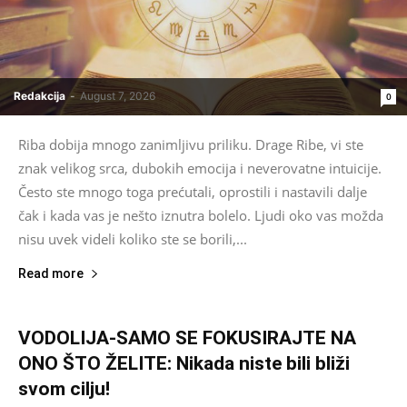
Redakcija
-
August 7, 2026
0
Riba dobija mnogo zanimljivu priliku. Drage Ribe, vi ste
znak velikog srca, dubokih emocija i neverovatne intuicije.
Često ste mnogo toga prećutali, oprostili i nastavili dalje
čak i kada vas je nešto iznutra bolelo. Ljudi oko vas možda
nisu uvek videli koliko ste se borili,...
Read more
VODOLIJA-SAMO SE FOKUSIRAJTE NA
ONO ŠTO ŽELITE: Nikada niste bili bliži
svom cilju!