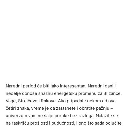
Naredni period će biti jako interesantan. Naredni dani i
nedelje donose snažnu energetsku promenu za Blizance,
Vage, Strelčeve i Rakove. Ako pripadate nekom od ova
četiri znaka, vreme je da zastanete i obratite pažnju –
univerzum vam ne šalje poruke bez razloga. Nalazite se
na raskršću prošlosti i budućnosti, i ono što sada odlučite