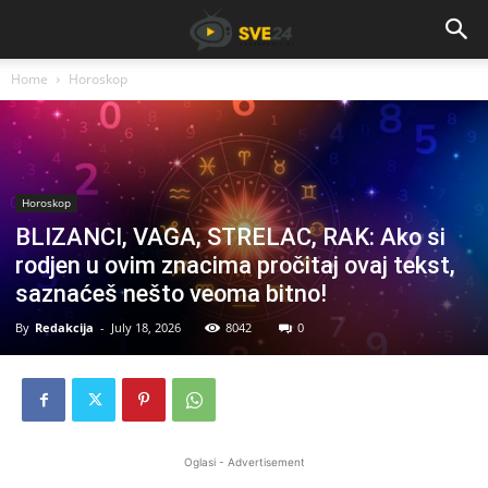
Home
Horoskop
Horoskop
BLIZANCI, VAGA, STRELAC, RAK: Ako si
rodjen u ovim znacima pročitaj ovaj tekst,
saznaćeš nešto veoma bitno!
By
Redakcija
-
July 18, 2026
8042
0
Oglasi - Advertisement