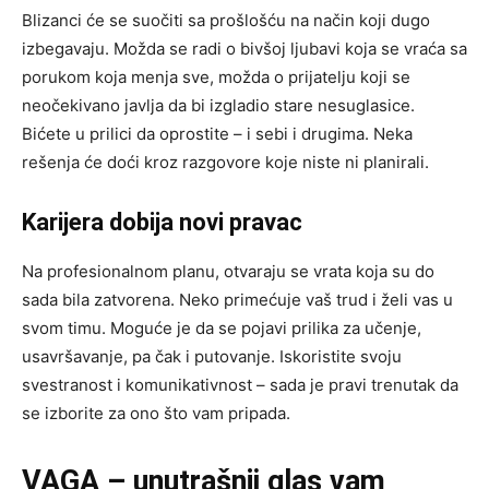
Blizanci će se suočiti sa prošlošću na način koji dugo
izbegavaju. Možda se radi o bivšoj ljubavi koja se vraća sa
porukom koja menja sve, možda o prijatelju koji se
neočekivano javlja da bi izgladio stare nesuglasice.
Bićete u prilici da oprostite – i sebi i drugima. Neka
rešenja će doći kroz razgovore koje niste ni planirali.
Karijera dobija novi pravac
Na profesionalnom planu, otvaraju se vrata koja su do
sada bila zatvorena. Neko primećuje vaš trud i želi vas u
svom timu. Moguće je da se pojavi prilika za učenje,
usavršavanje, pa čak i putovanje. Iskoristite svoju
svestranost i komunikativnost – sada je pravi trenutak da
se izborite za ono što vam pripada.
VAGA – unutrašnji glas vam