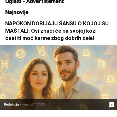
Oglasi - Advertisement
Najnovije
NAPOKON DOBIJAJU ŠANSU O KOJOJ SU
MAŠTALI: Ovi znaci će na svojoj koži
osetiti moć karme zbog dobrih dela!
Redakcija
-
August 7, 2026
0