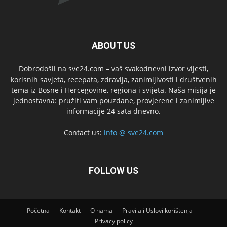
ABOUT US
Dobrodošli na sve24.com – vaš svakodnevni izvor vijesti,
korisnih savjeta, recepata, zdravlja, zanimljivosti i društvenih
tema iz Bosne i Hercegovine, regiona i svijeta. Naša misija je
jednostavna: pružiti vam pouzdane, provjerene i zanimljive
informacije 24 sata dnevno.
Contact us:
info @ sve24.com
FOLLOW US
Početna
Kontakt
O nama
Pravila i Uslovi korištenja
Privacy policy