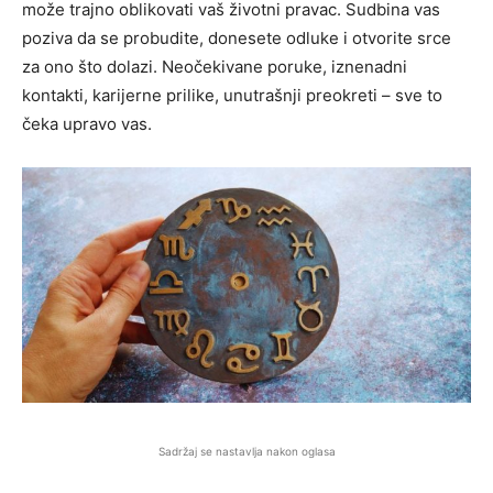
može trajno oblikovati vaš životni pravac. Sudbina vas
poziva da se probudite, donesete odluke i otvorite srce
za ono što dolazi. Neočekivane poruke, iznenadni
kontakti, karijerne prilike, unutrašnji preokreti – sve to
čeka upravo vas.
Sadržaj se nastavlja nakon oglasa