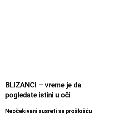
BLIZANCI – vreme je da
pogledate istini u oči
Neočekivani susreti sa prošlošću