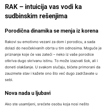
RAK – intuicija vas vodi ka
sudbinskim rešenjima
Porodična dinamika se menja iz korena
Rakovi su emotivno vezani za dom i porodicu, a sada
dolazi do neočekivanih obrta u tim odnosima. Moguće je
priznanje koje će vas zateći – neko iz vaše porodice
otkriva dugo skrivanu istinu. To može izazvati šok, ali i
doneti olakšanje. U svakom slučaju, bićete primorani da
zauzmete stav i kažete ono što već dugo zadržavate u
sebi.
Nova nada u ljubavi
Ako ste usamljeni, srećete osobu koja nosi nešto