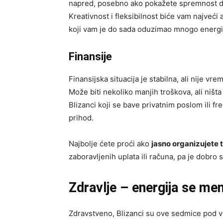
napred, posebno ako pokažete spremnost da 
Kreativnost i fleksibilnost biće vam najveći
koji vam je do sada oduzimao mnogo energi
Finansije
Finansijska situacija je stabilna, ali nije vr
Može biti nekoliko manjih troškova, ali ništa
Blizanci koji se bave privatnim poslom ili f
prihod.
Najbolje ćete proći ako
jasno organizujete 
zaboravljenih uplata ili računa, pa je dobro s
Zdravlje – energija se me
Zdravstveno, Blizanci su ove sedmice pod 