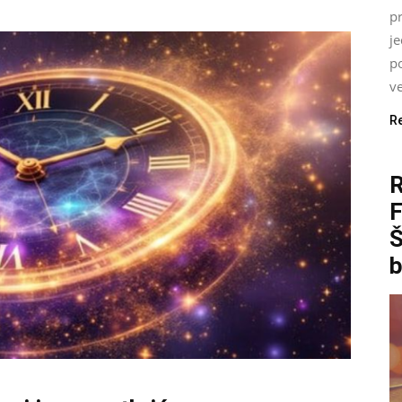
pr
j
p
ve
R
Š
b