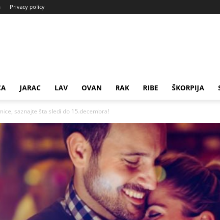
a
Privacy policy
CA
JARAC
LAV
OVAN
RAK
RIBE
ŠKORPIJA
ice, saznajte šta sledi do 15.decembra!