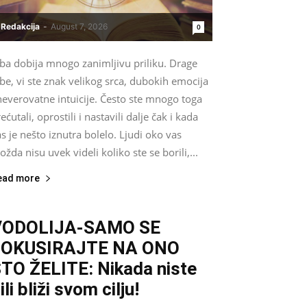
Redakcija
-
August 7, 2026
0
iba dobija mnogo zanimljivu priliku. Drage
be, vi ste znak velikog srca, dubokih emocija
neverovatne intuicije. Često ste mnogo toga
ećutali, oprostili i nastavili dalje čak i kada
s je nešto iznutra bolelo. Ljudi oko vas
žda nisu uvek videli koliko ste se borili,...
ead more
VODOLIJA-SAMO SE
FOKUSIRAJTE NA ONO
TO ŽELITE: Nikada niste
ili bliži svom cilju!