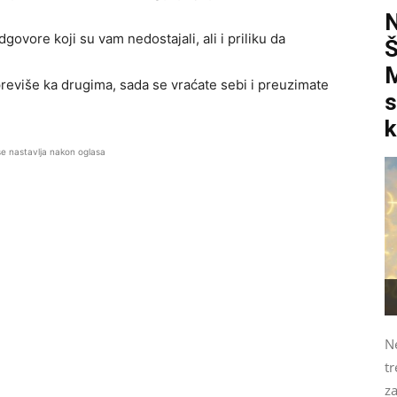
govore koji su vam nedostajali, ali i priliku da
M
i previše ka drugima, sada se vraćate sebi i preuzimate
s
k
se nastavlja nakon oglasa
N
tr
z