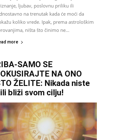
iznanje, ljubav, poslovnu priliku ili
ednostavno na trenutak kada će moći da
okažu koliko vrede. Ipak, prema astrološkim
rovanjima, ništa što činimo ne...
ead more
RIBA-SAMO SE
FOKUSIRAJTE NA ONO
TO ŽELITE: Nikada niste
ili bliži svom cilju!