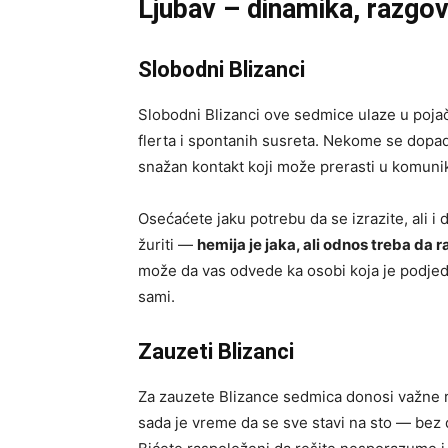
Ljubav – dinamika, razgov
Slobodni Blizanci
Slobodni Blizanci ove sedmice ulaze u pojač
flerta i spontanih susreta. Nekome se dopad
snažan kontakt koji može prerasti u komuni
Osećaćete jaku potrebu da se izrazite, ali 
žuriti —
hemija je jaka, ali odnos treba da 
može da vas odvede ka osobi koja je podjedn
sami.
Zauzeti Blizanci
Za zauzete Blizance sedmica donosi važne raz
sada je vreme da se sve stavi na sto — bez 