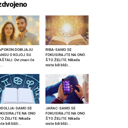
zdvojeno
APOKON DOBIJAJU
RIBA-SAMO SE
ANSU O KOJOJ SU
FOKUSIRAJTE NA ONO
ŠTALI: Ovi znaci će
ŠTO ŽELITE: Nikada
...
niste bili bliži...
ODOLIJA-SAMO SE
JARAC-SAMO SE
OKUSIRAJTE NA ONO
FOKUSIRAJTE NA ONO
O ŽELITE: Nikada
ŠTO ŽELITE: Nikada
ste bili bliži...
niste bili bliži...