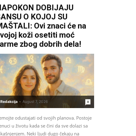
NAPOKON DOBIJAJU
ŠANSU O KOJOJ SU
AŠTALI: Ovi znaci će na
vojoj koži osetiti moć
arme zbog dobrih dela!
Redakcija
-
August 7, 2026
0
emojte odustajati od svojih planova. Postoje
enuci u životu kada se čini da sve dolazi sa
akašnjenjem. Neki ljudi dugo čekaju na