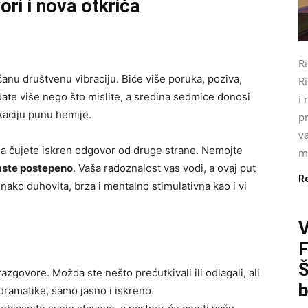
ori i nova otkrića
R
anu društvenu vibraciju. Biće više poruka, poziva,
Ri
ate više nego što mislite, a sredina sedmice donosi
i 
kaciju punu hemije.
pr
va
i da čujete iskren odgovor od druge strane. Nemojte
mo
raste postepeno
. Vaša radoznalost vas vodi, a ovaj put
R
ako duhovita, brza i mentalno stimulativna kao i vi
Š
govore. Možda ste nešto prećutkivali ili odlagali, ali
b
dramatike, samo jasno i iskreno.