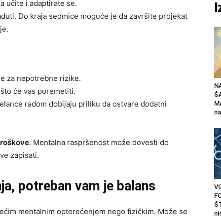
učite i adaptirate se.
I
 aduti. Do kraja sedmice moguće je da završite projekat
je.
eme za nepotrebne rizike.
N
 što će vas poremetiti.
Š
reelance radom dobijaju priliku da ostvare dodatni
MA
na
troškove
. Mentalna raspršenost može dovesti do
ve zapisati.
nja, potreban vam je balans
V
F
ŠT
većim mentalnim opterećenjem nego fizičkim. Može se
ni