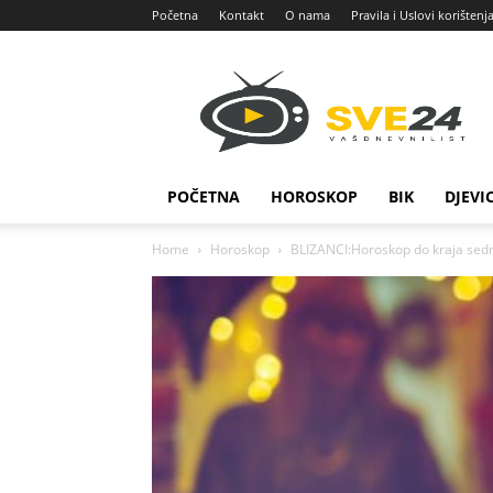
Početna
Kontakt
O nama
Pravila i Uslovi korištenj
Sve
24
POČETNA
HOROSKOP
BIK
DJEVI
Home
Horoskop
BLIZANCI:Horoskop do kraja sedm