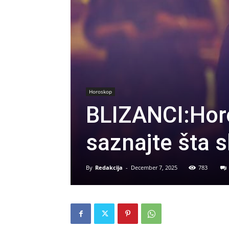
Horoskop
BLIZANCI:Hor
saznajte šta 
By
Redakcija
-
December 7, 2025
783