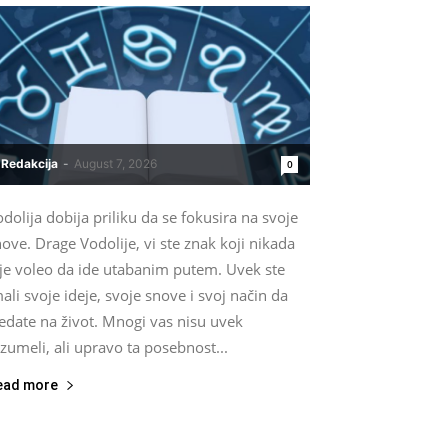
Redakcija
-
August 7, 2026
0
dolija dobija priliku da se fokusira na svoje
ove. Drage Vodolije, vi ste znak koji nikada
ije voleo da ide utabanim putem. Uvek ste
ali svoje ideje, svoje snove i svoj način da
edate na život. Mnogi vas nisu uvek
zumeli, ali upravo ta posebnost...
ead more