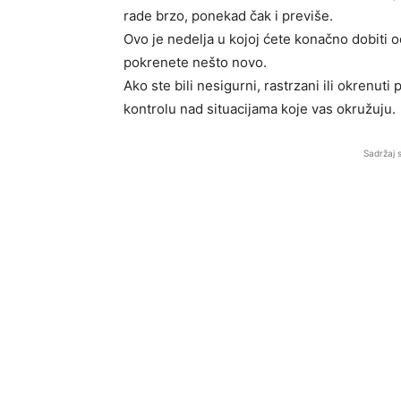
rade brzo, ponekad čak i previše.
Ovo je nedelja u kojoj ćete konačno dobiti od
pokrenete nešto novo.
Ako ste bili nesigurni, rastrzani ili okrenut
kontrolu nad situacijama koje vas okružuju.
Sadržaj 