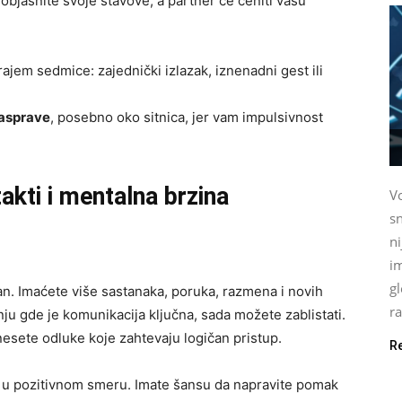
objasnite svoje stavove, a partner će ceniti vašu
rajem sedmice: zajednički izlazak, iznenadni gest ili
rasprave
, posebno oko sitnica, jer vam impulsivnost
akti i mentalna brzina
Vo
sn
n
im
gl
n. Imaćete više sastanaka, poruka, razmena i novih
ra
ju gde je komunikacija ključna, sada možete zablistati.
nesete odluke koje zahtevaju logičan pristup.
R
ali u pozitivnom smeru. Imate šansu da napravite pomak