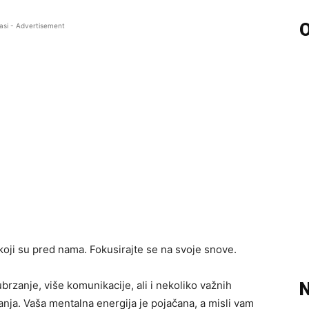
O
asi - Advertisement
oji su pred nama. Fokusirajte se na svoje snove.
rzanje, više komunikacije, ali i nekoliko važnih
N
anja. Vaša mentalna energija je pojačana, a misli vam