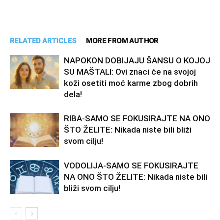
RELATED ARTICLES
MORE FROM AUTHOR
NAPOKON DOBIJAJU ŠANSU O KOJOJ
SU MAŠTALI: Ovi znaci će na svojoj
koži osetiti moć karme zbog dobrih
dela!
RIBA-SAMO SE FOKUSIRAJTE NA ONO
ŠTO ŽELITE: Nikada niste bili bliži
svom cilju!
VODOLIJA-SAMO SE FOKUSIRAJTE
NA ONO ŠTO ŽELITE: Nikada niste bili
bliži svom cilju!