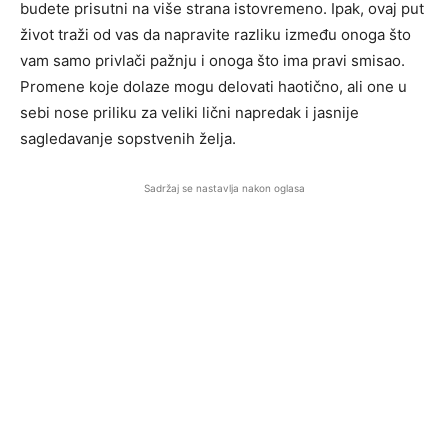
budete prisutni na više strana istovremeno. Ipak, ovaj put
život traži od vas da napravite razliku između onoga što
vam samo privlači pažnju i onoga što ima pravi smisao.
Promene koje dolaze mogu delovati haotično, ali one u
sebi nose priliku za veliki lični napredak i jasnije
sagledavanje sopstvenih želja.
Sadržaj se nastavlja nakon oglasa