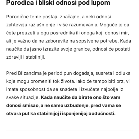
Porodica i bliski odnosi pod lupom
Porodične teme postaju značajne, a neki odnosi
zahtevaju razjašnjenje i više razumevanja. Moguće je da
ćete preuzeti ulogu posrednika ili onoga koji donosi mir,
ali je važno da ne zaboravite na sopstvene potrebe. Kada
naučite da jasno izrazite svoje granice, odnosi će postati
zdraviji i stabilniji.
Pred Blizancima je period pun događaja, susreta i odluka
koje mogu promeniti tok života. Iako će tempo biti brz, vi
imate sposobnost da se snađete i izvučete najbolje iz
svake situacije.
Kada naučite da birate ono što vam
donosi smisao, a ne samo uzbuđenje, pred vama se
otvara put ka stabilnijoj i ispunjenijoj budućnosti.