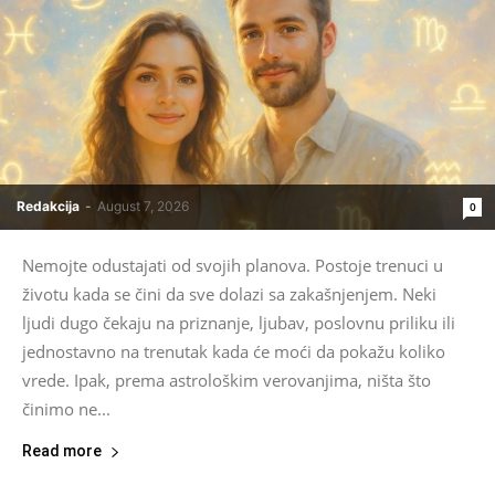
Redakcija
-
August 7, 2026
0
Nemojte odustajati od svojih planova. Postoje trenuci u
životu kada se čini da sve dolazi sa zakašnjenjem. Neki
ljudi dugo čekaju na priznanje, ljubav, poslovnu priliku ili
jednostavno na trenutak kada će moći da pokažu koliko
vrede. Ipak, prema astrološkim verovanjima, ništa što
činimo ne...
Read more