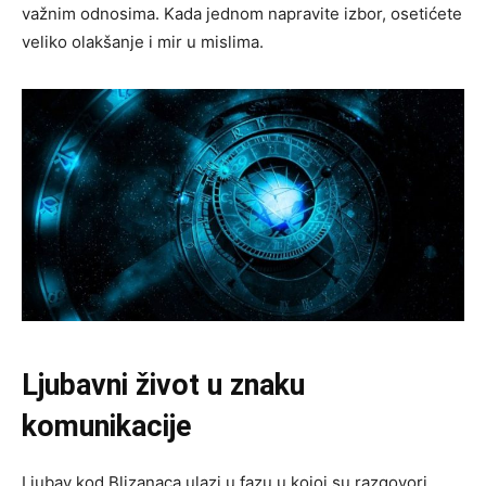
važnim odnosima. Kada jednom napravite izbor, osetićete
veliko olakšanje i mir u mislima.
Ljubavni život u znaku
komunikacije
Ljubav kod Blizanaca ulazi u fazu u kojoj su razgovori