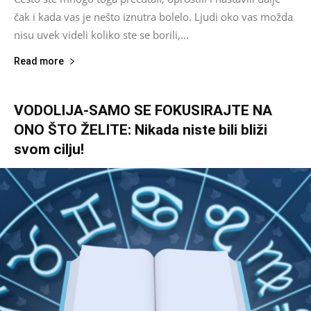
čak i kada vas je nešto iznutra bolelo. Ljudi oko vas možda
nisu uvek videli koliko ste se borili,...
Read more
VODOLIJA-SAMO SE FOKUSIRAJTE NA
ONO ŠTO ŽELITE: Nikada niste bili bliži
svom cilju!