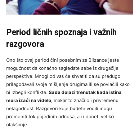
Period ličnih spoznaja i važnih
razgovora
Ono što ovaj period čini posebnim za Blizance jeste
mogućnost da konačno sagledate sebe iz drugačije
perspektive. Mnogi od vas će shvatiti da su predugo
prilagođavali svoje mišljenje drugima ili se povlačili kako
bi izbegli konflikte.
Sada dolazi trenutak kada istina
mora izaći na videlo
, makar to značilo i privremenu
nelagodnost. Razgovori koje budete vodili mogu
promeniti tok pojedinih odnosa, ali i doneti veliko
olakšanje.