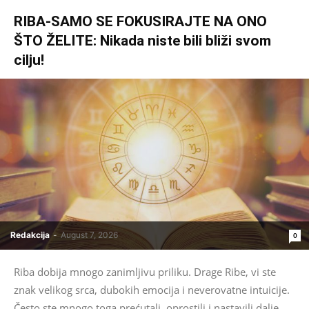
RIBA-SAMO SE FOKUSIRAJTE NA ONO
ŠTO ŽELITE: Nikada niste bili bliži svom
cilju!
Redakcija
-
August 7, 2026
0
Riba dobija mnogo zanimljivu priliku. Drage Ribe, vi ste
znak velikog srca, dubokih emocija i neverovatne intuicije.
Često ste mnogo toga prećutali, oprostili i nastavili dalje