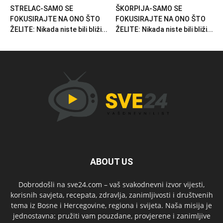
STRELAC-SAMO SE
ŠKORPIJA-SAMO SE
FOKUSIRAJTE NA ONO ŠTO
FOKUSIRAJTE NA ONO ŠTO
ŽELITE: Nikada niste bili bliži...
ŽELITE: Nikada niste bili bliži...
ABOUT US
Dobrodošli na sve24.com – vaš svakodnevni izvor vijesti,
korisnih savjeta, recepata, zdravlja, zanimljivosti i društvenih
tema iz Bosne i Hercegovine, regiona i svijeta. Naša misija je
jednostavna: pružiti vam pouzdane, provjerene i zanimljive