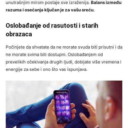
unutrašnjim mirom postaje sve izraženija.
Balans između
razuma i osećanja ključan je za vašu sreću.
Oslobađanje od rasutosti i starih
obrazaca
Počinjete da shvatate da ne morate svuda biti prisutni i da
ne morate svima biti dostupni. Oslobađanjem od
prevelikih očekivanja drugih ljudi, dobijate više vremena i
energije za sebe i ono što vas ispunjava.