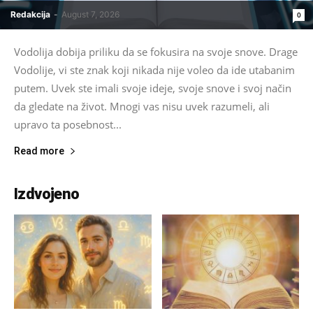
Redakcija
-
August 7, 2026
0
Vodolija dobija priliku da se fokusira na svoje snove. Drage
Vodolije, vi ste znak koji nikada nije voleo da ide utabanim
putem. Uvek ste imali svoje ideje, svoje snove i svoj način
da gledate na život. Mnogi vas nisu uvek razumeli, ali
upravo ta posebnost...
Read more
Izdvojeno