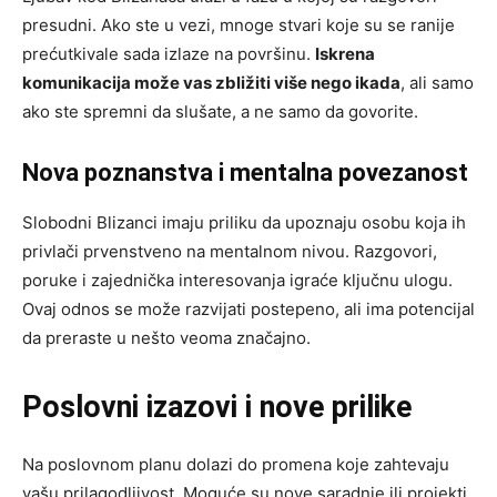
presudni. Ako ste u vezi, mnoge stvari koje su se ranije
prećutkivale sada izlaze na površinu.
Iskrena
komunikacija može vas zbližiti više nego ikada
, ali samo
ako ste spremni da slušate, a ne samo da govorite.
Nova poznanstva i mentalna povezanost
Slobodni Blizanci imaju priliku da upoznaju osobu koja ih
privlači prvenstveno na mentalnom nivou. Razgovori,
poruke i zajednička interesovanja igraće ključnu ulogu.
Ovaj odnos se može razvijati postepeno, ali ima potencijal
da preraste u nešto veoma značajno.
Poslovni izazovi i nove prilike
Na poslovnom planu dolazi do promena koje zahtevaju
vašu prilagodljivost. Moguće su nove saradnje ili projekti