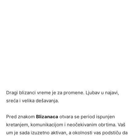
Dragi blizanci vreme je za promene. Ljubav u najavi,
sreća i velika dešavanja.
Pred znakom
Blizanaca
otvara se period ispunjen
kretanjem, komunikacijom i neočekivanim obrtima. Vaš
um je sada izuzetno aktivan, a okolnosti vas podstiču da