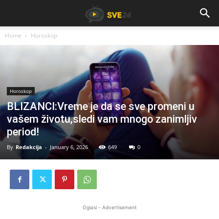
Home
Horoskop
Horoskop
BLIZANCI:Vreme je da se sve promeni u
vašem životu,sledi vam mnogo zanimljiv
period!
By
Redakcija
-
January 6, 2026
649
0
Oglasi - Advertisement