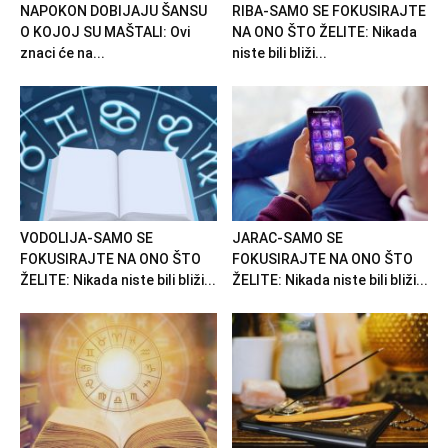
NAPOKON DOBIJAJU ŠANSU
RIBA-SAMO SE FOKUSIRAJTE
O KOJOJ SU MAŠTALI: Ovi
NA ONO ŠTO ŽELITE: Nikada
znaci će na...
niste bili bliži...
VODOLIJA-SAMO SE
JARAC-SAMO SE
FOKUSIRAJTE NA ONO ŠTO
FOKUSIRAJTE NA ONO ŠTO
ŽELITE: Nikada niste bili bliži...
ŽELITE: Nikada niste bili bliži...