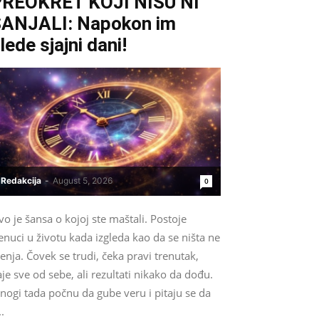
REOKRET KOJI NISU NI
ANJALI: Napokon im
lede sjajni dani!
Redakcija
-
August 5, 2026
0
o je šansa o kojoj ste maštali. Postoje
enuci u životu kada izgleda kao da se ništa ne
nja. Čovek se trudi, čeka pravi trenutak,
je sve od sebe, ali rezultati nikako da dođu.
nogi tada počnu da gube veru i pitaju se da
..