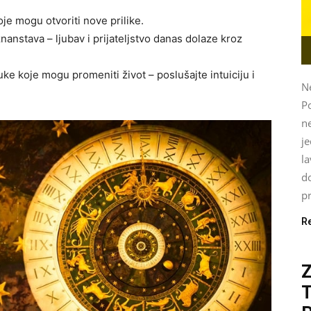
je mogu otvoriti nove prilike.
anstava – ljubav i prijateljstvo danas dolaze kroz
 koje mogu promeniti život – poslušajte intuiciju i
Ne
P
ne
je
l
do
pr
R