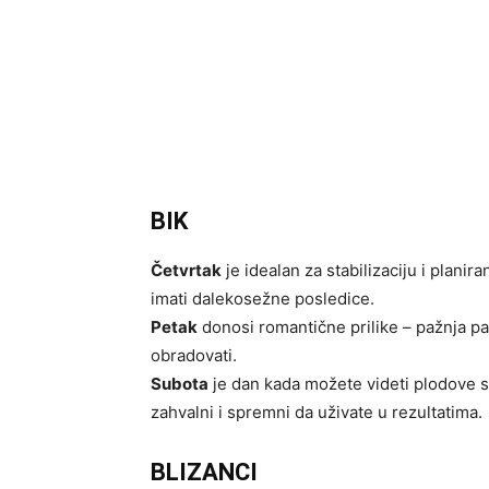
BIK
Četvrtak
je idealan za stabilizaciju i plani
imati dalekosežne posledice.
Petak
donosi romantične prilike – pažnja p
obradovati.
Subota
je dan kada možete videti plodove svo
zahvalni i spremni da uživate u rezultatima.
BLIZANCI