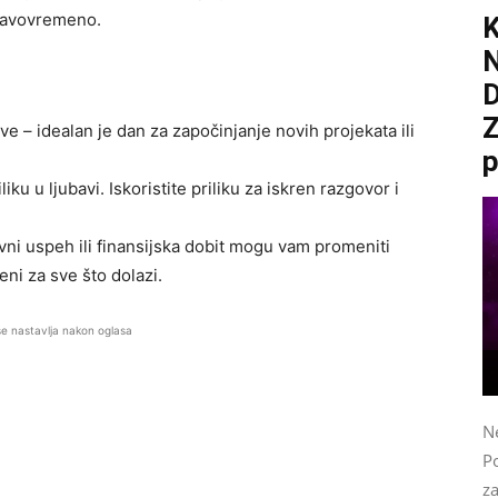
pravovremeno.
D
Z
ive – idealan je dan za započinjanje novih projekata ili
p
ku u ljubavi. Iskoristite priliku za iskren razgovor i
ni uspeh ili finansijska dobit mogu vam promeniti
eni za sve što dolazi.
se nastavlja nakon oglasa
N
Po
z