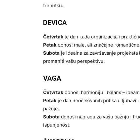
trenutku.
DEVICA
Četvrtak
je dan kada organizacija i praktič
Petak
donosi male, ali značajne romantične g
Subota
je idealna za završavanje projekata 
promeniti vašu perspektivu.
VAGA
Četvrtak
donosi harmoniju i balans – idealn
Petak
je dan neočekivanih prilika u ljubavi i
pažnje.
Subota
donosi nagradu za vašu pažnju i trud
ispunjenost.