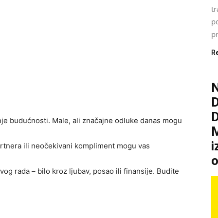
tr
p
pr
R
N
ranje budućnosti. Male, ali značajne odluke danas mogu
M
i
artnera ili neočekivani kompliment mogu vas
o
g rada – bilo kroz ljubav, posao ili finansije. Budite