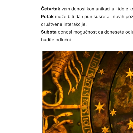
Četvrtak
vam donosi komunikaciju i ideje ko
Petak
može biti dan pun susreta i novih pozn
društvene interakcije.
Subota
donosi mogućnost da donesete odluke
budite odlučni.