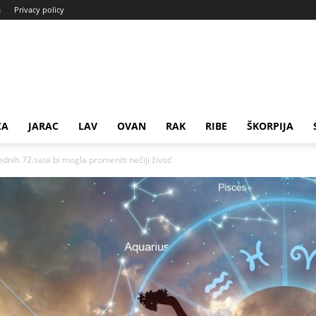
a
Privacy policy
CA
JARAC
LAV
OVAN
RAK
RIBE
ŠKORPIJA
ih 72.sata bi mogla promeniti nečiji život!