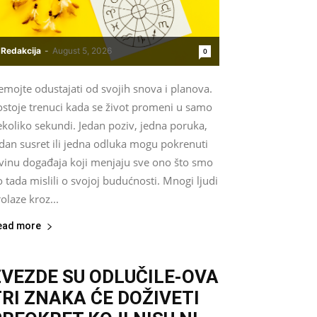
Redakcija
-
August 5, 2026
0
mojte odustajati od svojih snova i planova.
ostoje trenuci kada se život promeni u samo
koliko sekundi. Jedan poziv, jedna poruka,
dan susret ili jedna odluka mogu pokrenuti
avinu događaja koji menjaju sve ono što smo
 tada mislili o svojoj budućnosti. Mnogi ljudi
olaze kroz...
ead more
ZVEZDE SU ODLUČILE-OVA
TRI ZNAKA ĆE DOŽIVETI