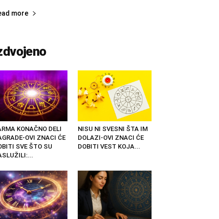
ead more
zdvojeno
ARMA KONAČNO DELI
NISU NI SVESNI ŠTA IM
AGRADE-OVI ZNACI ĆE
DOLAZI-OVI ZNACI ĆE
OBITI SVE ŠTO SU
DOBITI VEST KOJA...
SLUŽILI:...