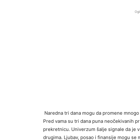
Ogl
Naredna tri dana mogu da promene mnogo to
Pred vama su tri dana puna neočekivanih pri
prekretnicu. Univerzum šalje signale da je v
drugima. Ljubav, posao i finansije mogu se 