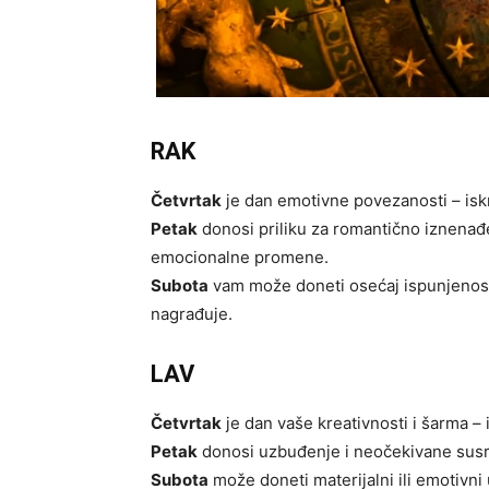
RAK
Četvrtak
je dan emotivne povezanosti – isk
Petak
donosi priliku za romantično iznenađe
emocionalne promene.
Subota
vam može doneti osećaj ispunjenosti
nagrađuje.
LAV
Četvrtak
je dan vaše kreativnosti i šarma – i
Petak
donosi uzbuđenje i neočekivane susret
Subota
može doneti materijalni ili emotivni