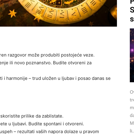
P
S
s
ren razgovor može produbiti postojeće veze.
nje ili novo poznanstvo. Budite otvoreni za
 i harmonije – trud uložen u ljubav i posao danas se
Ov
tr
me
da
skoristite prilike da zablistate.
M
e u ljubavi. Budite spontani i otvoreni.
li.
 uspeh – rezultati vaših napora dolaze u pravom