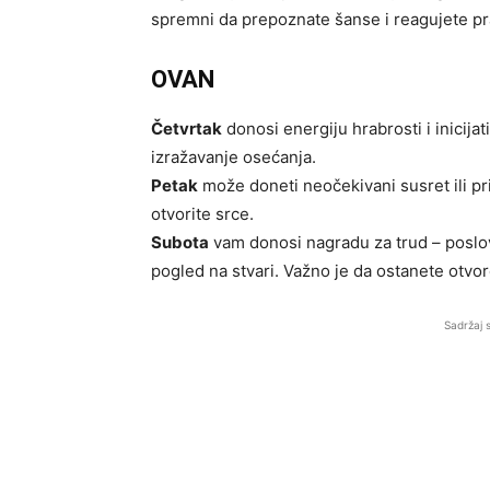
spremni da prepoznate šanse i reagujete 
OVAN
Četvrtak
donosi energiju hrabrosti i inicijat
izražavanje osećanja.
Petak
može doneti neočekivani susret ili prili
otvorite srce.
Subota
vam donosi nagradu za trud – poslov
pogled na stvari. Važno je da ostanete otvor
Sadržaj 