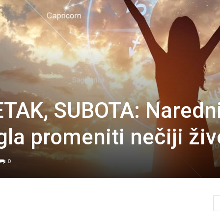
TAK, SUBOTA: Naredn
la promeniti nečiji živ
0