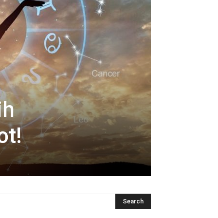
ih
ot!