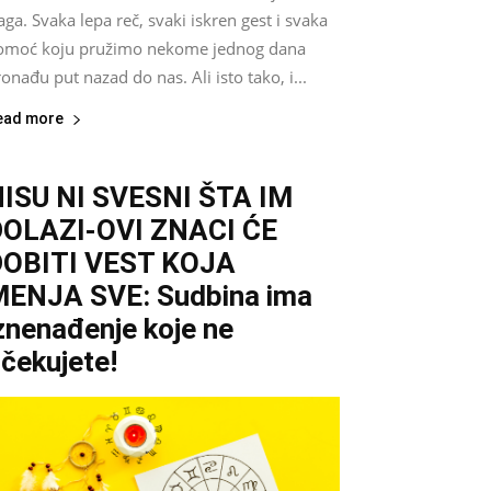
aga. Svaka lepa reč, svaki iskren gest i svaka
omoć koju pružimo nekome jednog dana
onađu put nazad do nas. Ali isto tako, i...
ead more
ISU NI SVESNI ŠTA IM
DOLAZI-OVI ZNACI ĆE
DOBITI VEST KOJA
ENJA SVE: Sudbina ima
znenađenje koje ne
čekujete!