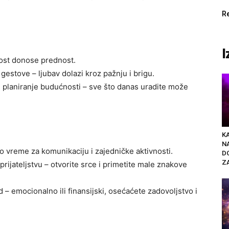
R
I
nost donose prednost.
estove – ljubav dolazi kroz pažnju i brigu.
i planiranje budućnosti – sve što danas uradite može
K
N
o vreme za komunikaciju i zajedničke aktivnosti.
D
ZA
 prijateljstvu – otvorite srce i primetite male znakove
 – emocionalno ili finansijski, osećaćete zadovoljstvo i