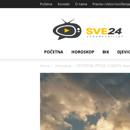
Početna
Kontakt
O nama
Pravila i Uslovi korištenj
Sve
24
POČETNA
HOROSKOP
BIK
DJEVI
Home
Horoskop
ČETVRTAK, PETAK, SUBOTA: Naredn