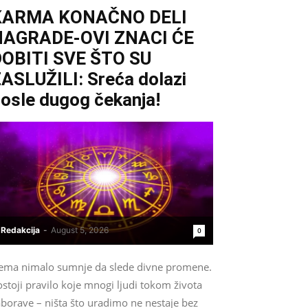
KARMA KONAČNO DELI
NAGRADE-OVI ZNACI ĆE
OBITI SVE ŠTO SU
ASLUŽILI: Sreća dolazi
osle dugog čekanja!
Redakcija
-
August 5, 2026
0
ema nimalo sumnje da slede divne promene.
stoji pravilo koje mnogi ljudi tokom života
aborave – ništa što uradimo ne nestaje bez