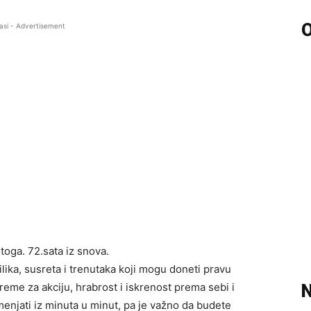
O
asi - Advertisement
ga. 72.sata iz snova.
lika, susreta i trenutaka koji mogu doneti pravu
reme za akciju, hrabrost i iskrenost prema sebi i
N
menjati iz minuta u minut, pa je važno da budete