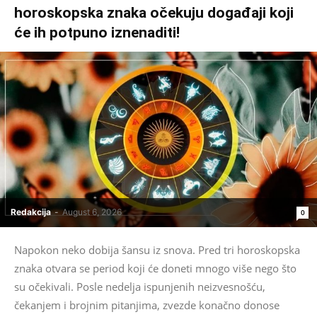
horoskopska znaka očekuju događaji koji
će ih potpuno iznenaditi!
Redakcija
-
August 6, 2026
0
Napokon neko dobija šansu iz snova. Pred tri horoskopska
znaka otvara se period koji će doneti mnogo više nego što
su očekivali. Posle nedelja ispunjenih neizvesnošću,
čekanjem i brojnim pitanjima, zvezde konačno donose