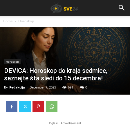
Home
Horoskop
Horoskop
DEVICA: Horoskop do kraja sedmice,
saznajte šta sledi do 15.decembra!
By
Redakcija
-
December 7, 2025
691
0
Oglasi - Advertisement