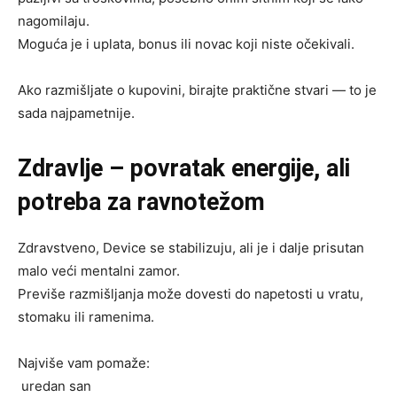
nagomilaju.
Moguća je i uplata, bonus ili novac koji niste očekivali.
Ako razmišljate o kupovini, birajte praktične stvari — to je
sada najpametnije.
Zdravlje – povratak energije, ali
potreba za ravnotežom
Zdravstveno, Device se stabilizuju, ali je i dalje prisutan
malo veći mentalni zamor.
Previše razmišljanja može dovesti do napetosti u vratu,
stomaku ili ramenima.
Najviše vam pomaže:
uredan san