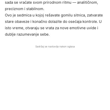
sada se vraćate svom prirodnom ritmu — analitičnom,
preciznom i stabilnom.
Ovo je sedmica u kojoj rešavate gomilu sitnica, zatvarate
stare obaveze i konačno dolazite do osećaja kontrole. U
isto vreme, otvaraju se vrata za nove emotivne uvide i
dublje razumevanje sebe.
Sadržaj se nastavlja nakon oglasa