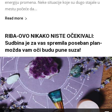
energiju promena. Neke situacije koje su dugo stajale u
mestu počeće da...
Read more
RIBA-OVO NIKAKO NISTE OČEKIVALI:
Sudbina je za vas spremila poseban plan-
možda vam oči budu pune suza!