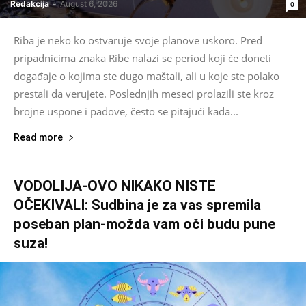
Redakcija
-
August 6, 2026
0
Riba je neko ko ostvaruje svoje planove uskoro. Pred
pripadnicima znaka Ribe nalazi se period koji će doneti
događaje o kojima ste dugo maštali, ali u koje ste polako
prestali da verujete. Poslednjih meseci prolazili ste kroz
brojne uspone i padove, često se pitajući kada...
Read more
VODOLIJA-OVO NIKAKO NISTE
OČEKIVALI: Sudbina je za vas spremila
poseban plan-možda vam oči budu pune
suza!