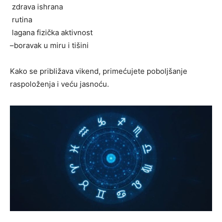
zdrava ishrana
rutina
lagana fizička aktivnost
–boravak u miru i tišini
Kako se približava vikend, primećujete poboljšanje
raspoloženja i veću jasnoću.