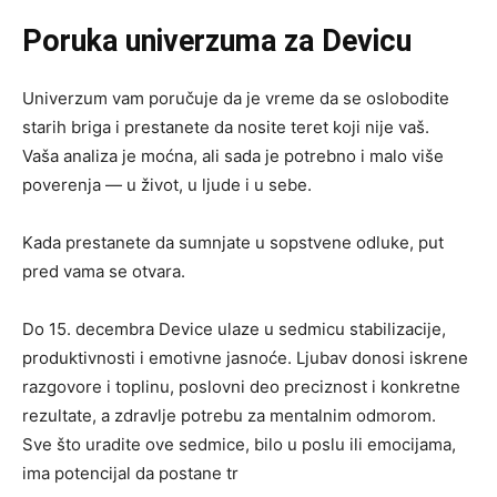
Poruka univerzuma za Devicu
Univerzum vam poručuje da je vreme da se oslobodite
starih briga i prestanete da nosite teret koji nije vaš.
Vaša analiza je moćna, ali sada je potrebno i malo više
poverenja — u život, u ljude i u sebe.
Kada prestanete da sumnjate u sopstvene odluke, put
pred vama se otvara.
Do 15. decembra Device ulaze u sedmicu stabilizacije,
produktivnosti i emotivne jasnoće. Ljubav donosi iskrene
razgovore i toplinu, poslovni deo preciznost i konkretne
rezultate, a zdravlje potrebu za mentalnim odmorom.
Sve što uradite ove sedmice, bilo u poslu ili emocijama,
ima potencijal da postane tr