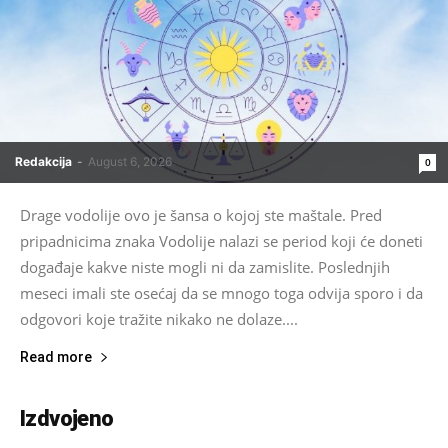
Redakcija
-
August 6, 2026
0
Drage vodolije ovo je šansa o kojoj ste maštale. Pred
pripadnicima znaka Vodolije nalazi se period koji će doneti
događaje kakve niste mogli ni da zamislite. Poslednjih
meseci imali ste osećaj da se mnogo toga odvija sporo i da
odgovori koje tražite nikako ne dolaze....
Read more
Izdvojeno