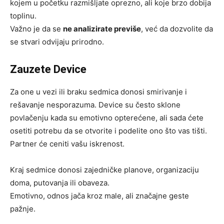
kojem u početku razmišljate oprezno, ali koje brzo dobija
toplinu.
Važno je da se
ne analizirate previše
, već da dozvolite da
se stvari odvijaju prirodno.
Zauzete Device
Za one u vezi ili braku sedmica donosi smirivanje i
rešavanje nesporazuma. Device su često sklone
povlačenju kada su emotivno opterećene, ali sada ćete
osetiti potrebu da se otvorite i podelite ono što vas tišti.
Partner će ceniti vašu iskrenost.
Kraj sedmice donosi zajedničke planove, organizaciju
doma, putovanja ili obaveza.
Emotivno, odnos jača kroz male, ali značajne geste
pažnje.