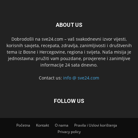
ABOUT US
Dobrodošli na sve24.com – vaš svakodnevni izvor vijesti,
korisnih savjeta, recepata, zdravlja, zanimljivosti i društvenih
tema iz Bosne i Hercegovine, regiona i svijeta. Naša misija je
jednostavna: pružiti vam pouzdane, provjerene i zanimljive
informacije 24 sata dnevno.
Contact us:
info @ sve24.com
FOLLOW US
Početna
Kontakt
O nama
Pravila i Uslovi korištenja
Privacy policy