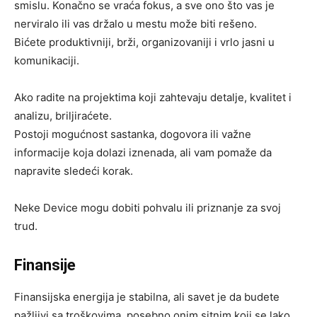
smislu. Konačno se vraća fokus, a sve ono što vas je
nerviralo ili vas držalo u mestu može biti rešeno.
Bićete produktivniji, brži, organizovaniji i vrlo jasni u
komunikaciji.
Ako radite na projektima koji zahtevaju detalje, kvalitet i
analizu, briljiraćete.
Postoji mogućnost sastanka, dogovora ili važne
informacije koja dolazi iznenada, ali vam pomaže da
napravite sledeći korak.
Neke Device mogu dobiti pohvalu ili priznanje za svoj
trud.
Finansije
Finansijska energija je stabilna, ali savet je da budete
pažljivi sa troškovima, posebno onim sitnim koji se lako