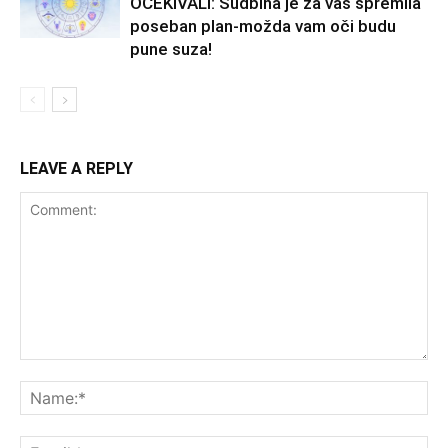
OČEKIVALI: Sudbina je za vas spremila
poseban plan-možda vam oči budu
pune suza!
LEAVE A REPLY