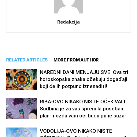
Redakcija
RELATED ARTICLES
MORE FROM AUTHOR
NAREDNI DANI MENJAJU SVE: Ova tri
horoskopska znaka očekuju događaji
koji će ih potpuno iznenaditi!
RIBA-OVO NIKAKO NISTE OČEKIVALI:
Sudbina je za vas spremila poseban
plan-možda vam oči budu pune suza!
VODOLIJA-OVO NIKAKO NISTE