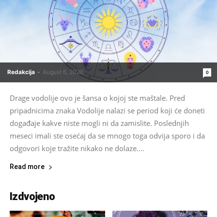
Redakcija
-
August 6, 2026
0
Drage vodolije ovo je šansa o kojoj ste maštale. Pred
pripadnicima znaka Vodolije nalazi se period koji će doneti
događaje kakve niste mogli ni da zamislite. Poslednjih
meseci imali ste osećaj da se mnogo toga odvija sporo i da
odgovori koje tražite nikako ne dolaze....
Read more
Izdvojeno