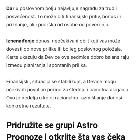
Dar
u poslovnom polju najavljuje nagradu za trud i
posvećenost. To može biti finansijski priliv, bonus ili
priznanje, ali i podrška od osobe od poverenja.
Iznenađenje
donosi neočekivani obrt koji vas može
dovesti do nove prilike ili boljeg poslovnog položaja.
Karte ukazuju da Device ove sedmice dobro balansiraju
između planiranja i spontanih prilika.
Finansijski, situacija se stabilizuje, a Device mogu
očekivati povoljan period za štednju i pametna ulaganja.
Ovo je nedelja u kojoj racionalno razmišljanje donosi
konkretne rezultate.
Pridružite se grupi
Astro
Prognoze
i otkrijte šta vas čeka