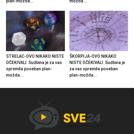
plan-možda...
možda...
STRELAC-OVO NIKAKO NISTE
ŠKORPIJA-OVO NIKAKO
OČEKIVALI: Sudbina je za vas
NISTE OČEKIVALI: Sudbina je
spremila poseban plan-
za vas spremila poseban
možda...
plan-možda...