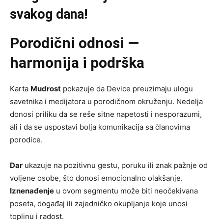
svakog dana!
Porodični odnosi —
harmonija i podrška
Karta
Mudrost
pokazuje da Device preuzimaju ulogu
savetnika i medijatora u porodičnom okruženju. Nedelja
donosi priliku da se reše sitne napetosti i nesporazumi,
ali i da se uspostavi bolja komunikacija sa članovima
porodice.
Dar
ukazuje na pozitivnu gestu, poruku ili znak pažnje od
voljene osobe, što donosi emocionalno olakšanje.
Iznenađenje
u ovom segmentu može biti neočekivana
poseta, događaj ili zajedničko okupljanje koje unosi
toplinu i radost.