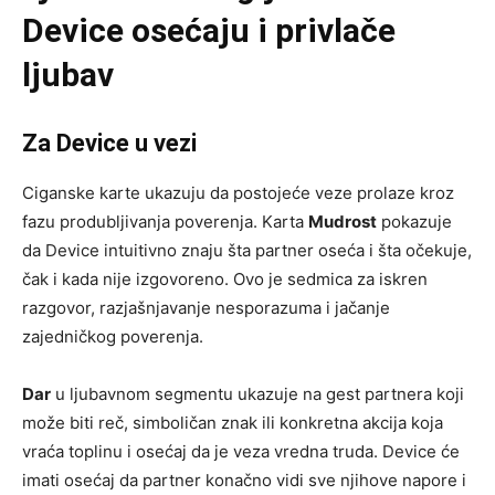
Device osećaju i privlače
ljubav
Za Device u vezi
Ciganske karte ukazuju da postojeće veze prolaze kroz
fazu produbljivanja poverenja. Karta
Mudrost
pokazuje
da Device intuitivno znaju šta partner oseća i šta očekuje,
čak i kada nije izgovoreno. Ovo je sedmica za iskren
razgovor, razjašnjavanje nesporazuma i jačanje
zajedničkog poverenja.
Dar
u ljubavnom segmentu ukazuje na gest partnera koji
može biti reč, simboličan znak ili konkretna akcija koja
vraća toplinu i osećaj da je veza vredna truda. Device će
imati osećaj da partner konačno vidi sve njihove napore i