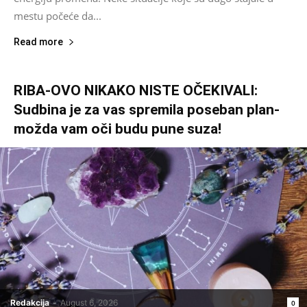
mestu počeće da...
Read more
RIBA-OVO NIKAKO NISTE OČEKIVALI:
Sudbina je za vas spremila poseban plan-
možda vam oči budu pune suza!
Redakcija
-
August 6, 2026
0