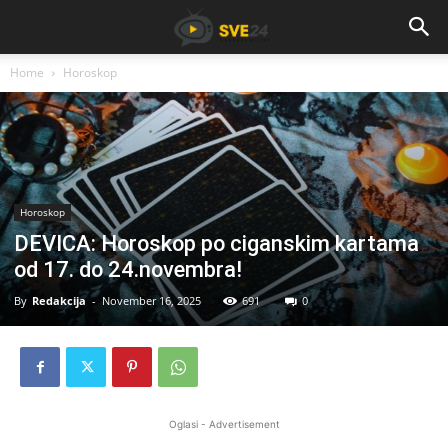
Home
Horoskop
Horoskop
DEVICA: Horoskop po ciganskim kartama
od 17. do 24.novembra!
By
Redakcija
-
November 16, 2025
691
0
Oglasi - Advertisement