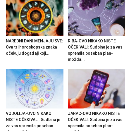
NAREDNI DANI MENJAJU SVE:
RIBA-OVO NIKAKO NISTE
Ova tri horoskopska znaka
OČEKIVALI: Sudbina je za vas
očekuju događaji koji...
spremila poseban plan-
možda...
VODOLIJA-OVO NIKAKO
JARAC-OVO NIKAKO NISTE
NISTE OČEKIVALI: Sudbina je
OČEKIVALI: Sudbina je za vas
za vas spremila poseban
spremila poseban plan-