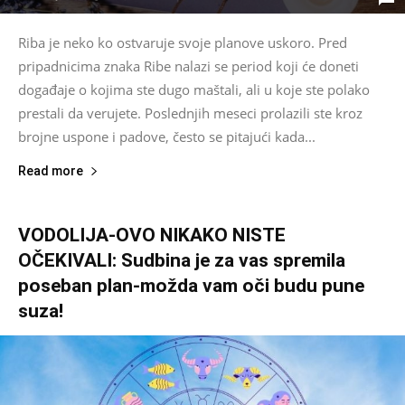
Riba je neko ko ostvaruje svoje planove uskoro. Pred
pripadnicima znaka Ribe nalazi se period koji će doneti
događaje o kojima ste dugo maštali, ali u koje ste polako
prestali da verujete. Poslednjih meseci prolazili ste kroz
brojne uspone i padove, često se pitajući kada...
Read more
VODOLIJA-OVO NIKAKO NISTE
OČEKIVALI: Sudbina je za vas spremila
poseban plan-možda vam oči budu pune
suza!