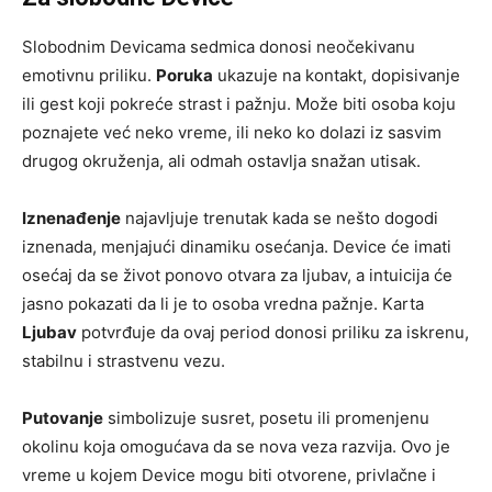
Slobodnim Devicama sedmica donosi neočekivanu
emotivnu priliku.
Poruka
ukazuje na kontakt, dopisivanje
ili gest koji pokreće strast i pažnju. Može biti osoba koju
poznajete već neko vreme, ili neko ko dolazi iz sasvim
drugog okruženja, ali odmah ostavlja snažan utisak.
Iznenađenje
najavljuje trenutak kada se nešto dogodi
iznenada, menjajući dinamiku osećanja. Device će imati
osećaj da se život ponovo otvara za ljubav, a intuicija će
jasno pokazati da li je to osoba vredna pažnje. Karta
Ljubav
potvrđuje da ovaj period donosi priliku za iskrenu,
stabilnu i strastvenu vezu.
Putovanje
simbolizuje susret, posetu ili promenjenu
okolinu koja omogućava da se nova veza razvija. Ovo je
vreme u kojem Device mogu biti otvorene, privlačne i