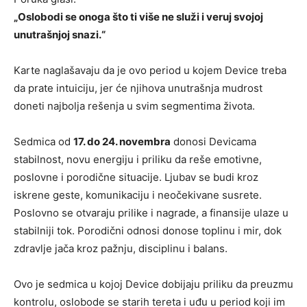
„Oslobodi se onoga što ti više ne služi i veruj svojoj
unutrašnjoj snazi.“
Karte naglašavaju da je ovo period u kojem Device treba
da prate intuiciju, jer će njihova unutrašnja mudrost
doneti najbolja rešenja u svim segmentima života.
Sedmica od
17. do 24. novembra
donosi Devicama
stabilnost, novu energiju i priliku da reše emotivne,
poslovne i porodične situacije. Ljubav se budi kroz
iskrene geste, komunikaciju i neočekivane susrete.
Poslovno se otvaraju prilike i nagrade, a finansije ulaze u
stabilniji tok. Porodični odnosi donose toplinu i mir, dok
zdravlje jača kroz pažnju, disciplinu i balans.
Ovo je sedmica u kojoj Device dobijaju priliku da preuzmu
kontrolu, oslobode se starih tereta i uđu u period koji im