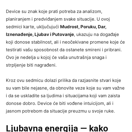
Device su znak koje prati potreba za analizom,
planiranjem i predviđanjem svake situacije. U ovoj
sedmici karte, uključujući
Mudrost, Poruku, Dar,
Iznenađenje, Ljubav i Putovanje
, ukazuju na događaje
koji donose stabilnost, ali i neočekivane promene koje će
testirati vašu sposobnost da ostanete smireni i pribrani.
Ovo je nedelja u kojoj će vaša unutrašnja snaga i
strpljenje biti nagrađeni.
Kroz ovu sedmicu dolazi prilika da razjasnite stvari koje
su vam bile nejasne, da obnovite veze koje su vam važne
i da se uskladite sa ljudima i situacijama koji vam zaista
donose dobro. Device će biti vođene intuicijom, ali i
jasnom potrebom da situacije preuzmu u svoje ruke.
Ljubavna energija — kako