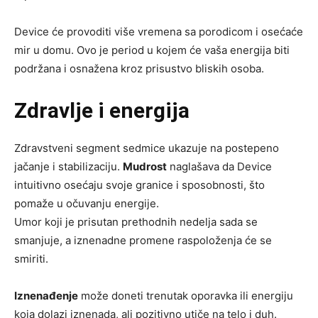
Device će provoditi više vremena sa porodicom i osećaće
mir u domu. Ovo je period u kojem će vaša energija biti
podržana i osnažena kroz prisustvo bliskih osoba.
Zdrav
lje i energija
Zdravstveni segment sedmice ukazuje na postepeno
jačanje i stabilizaciju.
Mudrost
naglašava da Device
intuitivno osećaju svoje granice i sposobnosti, što
pomaže u očuvanju energije.
Umor koji je prisutan prethodnih nedelja sada se
smanjuje, a iznenadne promene raspoloženja će se
smiriti.
Iznenađenje
može doneti trenutak oporavka ili energiju
koja dolazi iznenada, ali pozitivno utiče na telo i duh.