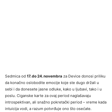
Sedmica od
17. do 24. novembra
za Device donosi priliku
da konačno oslobodite emocije koje ste dugo držali u
sebi i da donesete jasne odluke, kako u ljubavi, tako i u
poslu. Ciganske karte za ovaj period naglašavaju
introspektivan, ali snažno pokretački period – vreme kada
intuicija vodi, a razum potvrđuje ono što osećate.