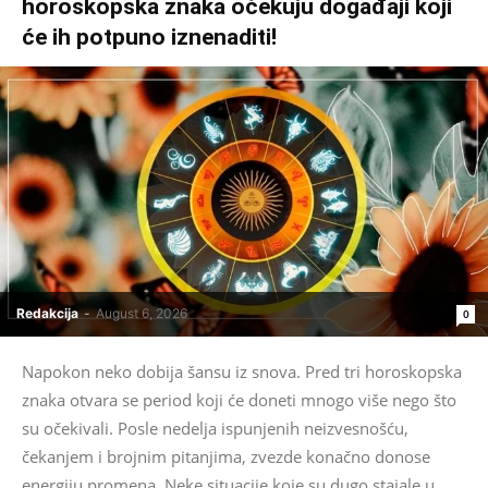
horoskopska znaka očekuju događaji koji
će ih potpuno iznenaditi!
Redakcija
-
August 6, 2026
0
Napokon neko dobija šansu iz snova. Pred tri horoskopska
znaka otvara se period koji će doneti mnogo više nego što
su očekivali. Posle nedelja ispunjenih neizvesnošću,
čekanjem i brojnim pitanjima, zvezde konačno donose
energiju promena. Neke situacije koje su dugo stajale u