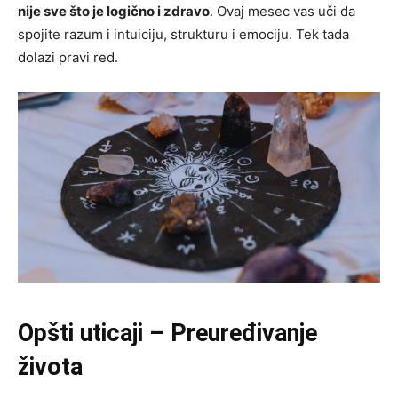
nije sve što je logično i zdravo
. Ovaj mesec vas uči da
spojite razum i intuiciju, strukturu i emociju. Tek tada
dolazi pravi red.
Opšti uticaji – Preuređivanje
života