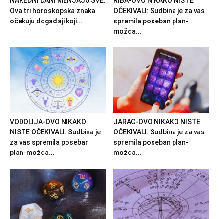
NAREDNI DANI MENJAJU SVE:
RIBA-OVO NIKAKO NISTE
Ova tri horoskopska znaka
OČEKIVALI: Sudbina je za vas
očekuju događaji koji...
spremila poseban plan-
možda...
VODOLIJA-OVO NIKAKO
JARAC-OVO NIKAKO NISTE
NISTE OČEKIVALI: Sudbina je
OČEKIVALI: Sudbina je za vas
za vas spremila poseban
spremila poseban plan-
plan-možda...
možda...