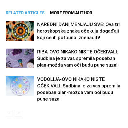
RELATED ARTICLES
MORE FROM AUTHOR
NAREDNI DANI MENJAJU SVE: Ova tri
horoskopska znaka očekuju događaji
koji će ih potpuno iznenaditi!
RIBA-OVO NIKAKO NISTE OČEKIVALI:
Sudbina je za vas spremila poseban
plan-možda vam oči budu pune suza!
VODOLIJA-OVO NIKAKO NISTE
OČEKIVALI: Sudbina je za vas spremila
poseban plan-možda vam oči budu
pune suza!