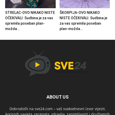
STRELAC-OVO NIKAKO NISTE
ŠKORPIJA-OVO NIKAKO
OČEKIVALI: Sudbina je za vas
NISTE OČEKIVALI: Sudbina je
spremila poseban plan-
za vas spremila poseban
možda...
plan-možda...
ABOUT US
Dobrodošli na sve24.com – vaš svakodnevni izvor vijesti,
korisnih savjeta, recepata, zdravlja, zanimljivosti i društvenih