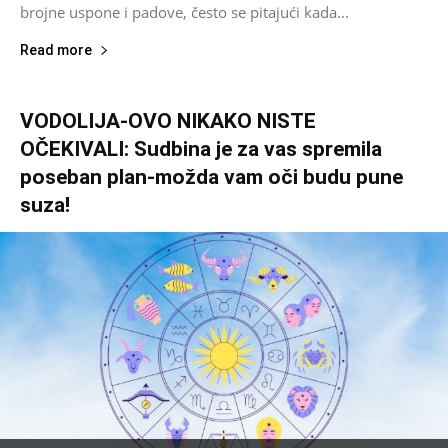
brojne uspone i padove, često se pitajući kada...
Read more
VODOLIJA-OVO NIKAKO NISTE
OČEKIVALI: Sudbina je za vas spremila
poseban plan-možda vam oči budu pune
suza!