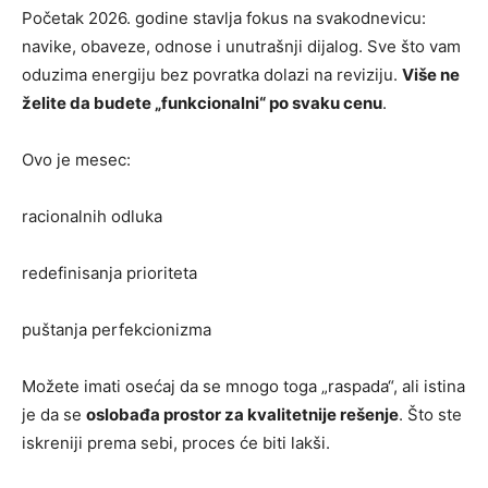
Početak 2026. godine stavlja fokus na svakodnevicu:
navike, obaveze, odnose i unutrašnji dijalog. Sve što vam
oduzima energiju bez povratka dolazi na reviziju.
Više ne
želite da budete „funkcionalni“ po svaku cenu
.
Ovo je mesec:
racionalnih odluka
redefinisanja prioriteta
puštanja perfekcionizma
Možete imati osećaj da se mnogo toga „raspada“, ali istina
je da se
oslobađa prostor za kvalitetnije rešenje
. Što ste
iskreniji prema sebi, proces će biti lakši.