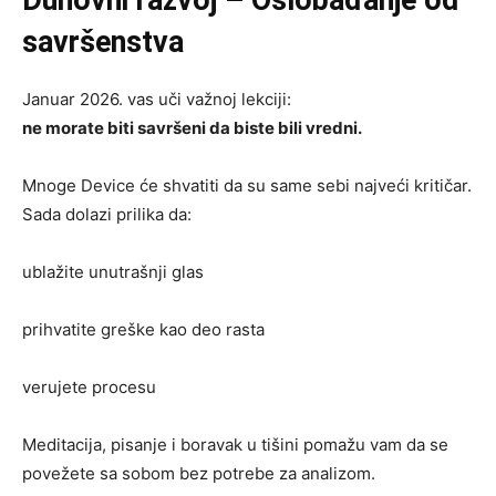
Duhovni razvoj – Oslobađanje od
savršenstva
Januar 2026. vas uči važnoj lekciji:
ne morate biti savršeni da biste bili vredni.
Mnoge Device će shvatiti da su same sebi najveći kritičar.
Sada dolazi prilika da:
ublažite unutrašnji glas
prihvatite greške kao deo rasta
verujete procesu
Meditacija, pisanje i boravak u tišini pomažu vam da se
povežete sa sobom bez potrebe za analizom.