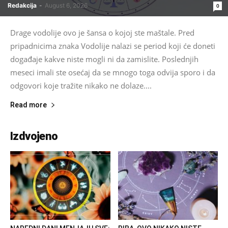
Redakcija
-
August 6, 2026
0
Drage vodolije ovo je šansa o kojoj ste maštale. Pred
pripadnicima znaka Vodolije nalazi se period koji će doneti
događaje kakve niste mogli ni da zamislite. Poslednjih
meseci imali ste osećaj da se mnogo toga odvija sporo i da
odgovori koje tražite nikako ne dolaze....
Read more
Izdvojeno