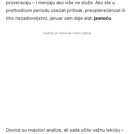
proveravaju – i menjaju ako više ne služe. Ako ste u
prethodnom periodu osećali pritisak, preopterećenost ili
tiho nezadovoljstvo, januar vam daje alat:
jasnoću
.
Sadržaj se nastavlja nakon oglasa
Device su majstori analize, ali sada učite važnu lekciju –