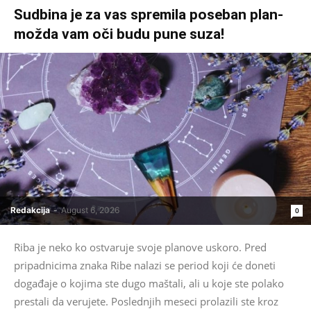
Sudbina je za vas spremila poseban plan-
možda vam oči budu pune suza!
Redakcija
-
August 6, 2026
0
Riba je neko ko ostvaruje svoje planove uskoro. Pred
pripadnicima znaka Ribe nalazi se period koji će doneti
događaje o kojima ste dugo maštali, ali u koje ste polako
prestali da verujete. Poslednjih meseci prolazili ste kroz