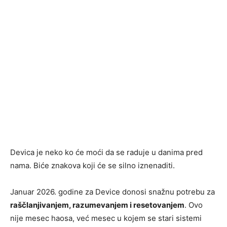
Devica je neko ko će moći da se raduje u danima pred
nama. Biće znakova koji će se silno iznenaditi.
Januar 2026. godine za Device donosi snažnu potrebu za
raščlanjivanjem, razumevanjem i resetovanjem
. Ovo
nije mesec haosa, već mesec u kojem se stari sistemi