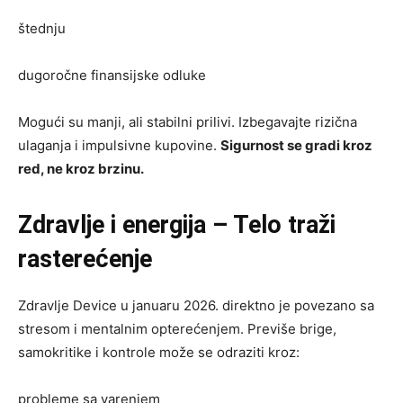
štednju
dugoročne finansijske odluke
Mogući su manji, ali stabilni prilivi. Izbegavajte rizična
ulaganja i impulsivne kupovine.
Sigurnost se gradi kroz
red, ne kroz brzinu.
Zdravlje i energija – Telo traži
rasterećenje
Zdravlje Device u januaru 2026. direktno je povezano sa
stresom i mentalnim opterećenjem. Previše brige,
samokritike i kontrole može se odraziti kroz:
probleme sa varenjem