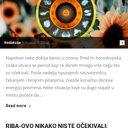
Redakcija
-
August 6, 2026
0
Napokon neko dobija šansu iz snova. Pred tri horoskopska
znaka otvara se period koji će doneti mnogo više nego što
su očekivali. Posle nedelja ispunjenih neizvesnošću,
čekanjem i brojnim pitanjima, zvezde konačno donose
energiju promena. Neke situacije koje su dugo stajale u
mestu počeće da...
Read more
RIBA-OVO NIKAKO NISTE OČEKIVALI: