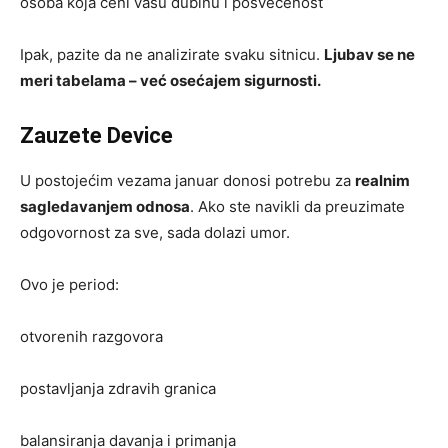
osoba koja ceni vašu dubinu i posvećenost
Ipak, pazite da ne analizirate svaku sitnicu.
Ljubav se ne
meri tabelama – već osećajem sigurnosti.
Zauzete Device
U postojećim vezama januar donosi potrebu za
realnim
sagledavanjem odnosa
. Ako ste navikli da preuzimate
odgovornost za sve, sada dolazi umor.
Ovo je period:
otvorenih razgovora
postavljanja zdravih granica
balansiranja davanja i primanja