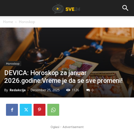
Home
Horoskop
Horoskop
DEVICA: Horoskop za januar
2026.godine:Vreme je da se sve promeni!
By
Redakcija
-
December 25, 2025
1126
0
Oglasi - Advertisement