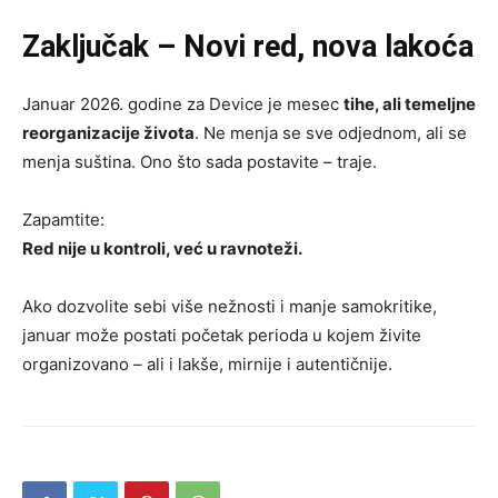
Zaključak – Novi red, nova lakoća
Januar 2026. godine za Device je mesec
tihe, ali temeljne
reorganizacije života
. Ne menja se sve odjednom, ali se
menja suština. Ono što sada postavite – traje.
Zapamtite:
Red nije u kontroli, već u ravnoteži.
Ako dozvolite sebi više nežnosti i manje samokritike,
januar može postati početak perioda u kojem živite
organizovano – ali i lakše, mirnije i autentičnije.