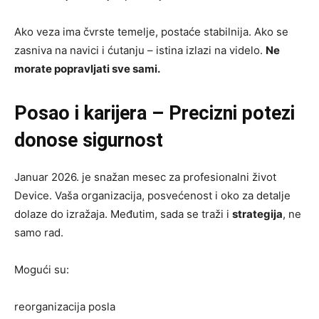
Ako veza ima čvrste temelje, postaće stabilnija. Ako se
zasniva na navici i ćutanju – istina izlazi na videlo.
Ne
morate popravljati sve sami.
Posao i karijera – Precizni potezi
donose sigurnost
Januar 2026. je snažan mesec za profesionalni život
Device. Vaša organizacija, posvećenost i oko za detalje
dolaze do izražaja. Međutim, sada se traži i
strategija
, ne
samo rad.
Mogući su:
reorganizacija posla