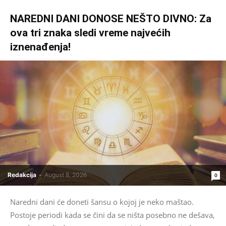
NAREDNI DANI DONOSE NEŠTO DIVNO: Za
ova tri znaka sledi vreme najvećih
iznenađenja!
Redakcija
-
August 8, 2026
0
Naredni dani će doneti šansu o kojoj je neko maštao.
Postoje periodi kada se čini da se ništa posebno ne dešava,