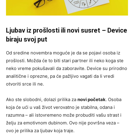
Ljubav iz prošlosti ili novi susret – Device
biraju svoj put
Od sredine novembra moguće je da se pojavi osoba iz
prošlosti. Možda će to biti stari partner ili neko koga ste
neko vreme pokušavali da zaboravite. Device su prirodno
analitične i oprezne, pa će pažljivo vagati da li vredi
otvoriti srce ili ne.
Ako ste slobodni, dolazi prilika za
novi početak
. Osoba
koja će ući u vaš život verovatno je stabilna, odana i
razumna – ali istovremeno može probuditi vašu strast i
želju za emotivnom dubinom. Ovo nije površna veza –
ovo je prilika za ljubav koja traje.