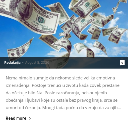
Redakcija
-
August 8, 2026
0
Nema nimalo sumnje da nekome slede velika emotivna
iznenađenja. Postoje trenuci u životu kada čovek prestane
da očekuje bilo šta. Posle razočaranja, neispunjenih
obećanja i ljubavi koje su ostale bez pravog kraja, srce se
umori od čekanja. Mnogi tada počnu da veruju da za njih...
Read more