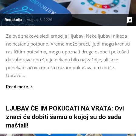
Redakcija
-
August 8, 2026
0
Za ove znakove sledi emocija i ljubav. Neke ljubavi nikada
ne nestanu potpuno. Vreme može proći, ljudi mogu krenuti
različitim putevima, mogu upoznati druge osobe i pokušati
da zaborave ono što je nekada bilo najvažnije, ali srce
ponekad sačuva ono što razum pokušava da izbriše.
Upravo...
Read more
LJUBAV ĆE IM POKUCATI NA VRATA: Ovi
znaci će dobiti šansu o kojoj su do sada
maštali!