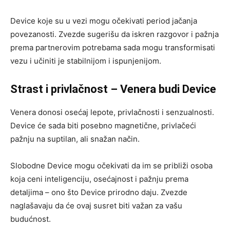
Device koje su u vezi mogu očekivati period jačanja
povezanosti. Zvezde sugerišu da iskren razgovor i pažnja
prema partnerovim potrebama sada mogu transformisati
vezu i učiniti je stabilnijom i ispunjenijom.
Strast i privlačnost – Venera budi Device
Venera donosi osećaj lepote, privlačnosti i senzualnosti.
Device će sada biti posebno magnetične, privlačeći
pažnju na suptilan, ali snažan način.
Slobodne Device mogu očekivati da im se približi osoba
koja ceni inteligenciju, osećajnost i pažnju prema
detaljima – ono što Device prirodno daju. Zvezde
naglašavaju da će ovaj susret biti važan za vašu
budućnost.