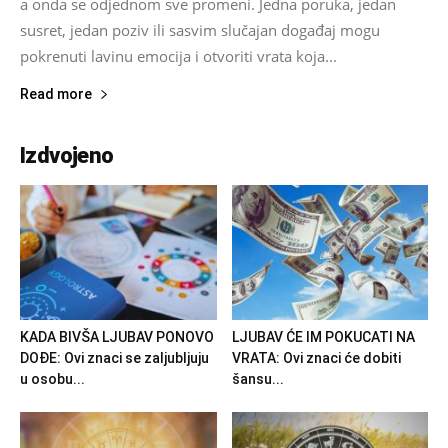
a onda se odjednom sve promeni. Jedna poruka, jedan
susret, jedan poziv ili sasvim slučajan događaj mogu
pokrenuti lavinu emocija i otvoriti vrata koja...
Read more
Izdvojeno
KADA BIVŠA LJUBAV PONOVO
LJUBAV ĆE IM POKUCATI NA
DOĐE: Ovi znaci se zaljubljuju
VRATA: Ovi znaci će dobiti
u osobu...
šansu...