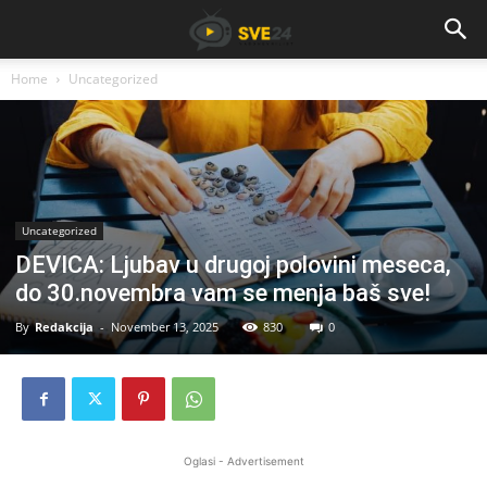
Home
Uncategorized
Uncategorized
DEVICA: Ljubav u drugoj polovini meseca,
do 30.novembra vam se menja baš sve!
By
Redakcija
-
November 13, 2025
830
0
Oglasi - Advertisement