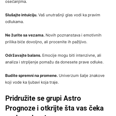
osećanjima.
Slušajte intuiciju.
Vaš unutrašnji glas vodi ka pravim
odlukama.
Ne žurite sa vezama.
Novih poznanstava i emotivnih
prilika biće dovoljno, ali procenite ih pažljivo.
Održavajte balans.
Emocije mogu biti intenzivne, ali
analiza i strpljenje pomažu da donesete prave odluke.
Budite spremni na promene.
Univerzum šalje znakove
koji vode ka ljubavi koja traje.
Pridružite se grupi
Astro
Prognoze
i otkrijte šta vas čeka