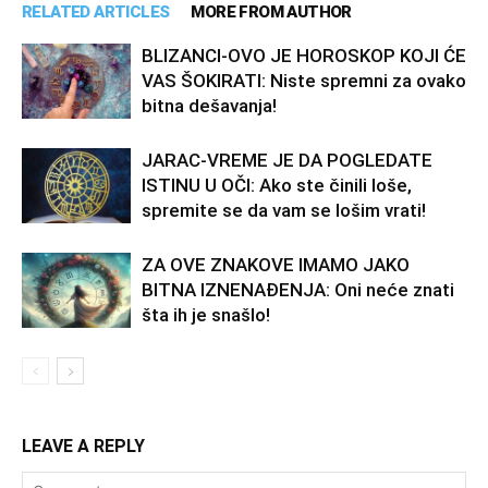
RELATED ARTICLES
MORE FROM AUTHOR
BLIZANCI-OVO JE HOROSKOP KOJI ĆE
VAS ŠOKIRATI: Niste spremni za ovako
bitna dešavanja!
JARAC-VREME JE DA POGLEDATE
ISTINU U OČI: Ako ste činili loše,
spremite se da vam se lošim vrati!
ZA OVE ZNAKOVE IMAMO JAKO
BITNA IZNENAĐENJA: Oni neće znati
šta ih je snašlo!
LEAVE A REPLY