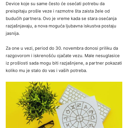
Device koje su same često će osećati potrebu da
preispitaju prošle veze i razmotre šta zaista žele od
budućih partnera. Ovo je vreme kada se stara osećanja
razjašnjavaju, a nova moguća ljubavna iskustva postaju
jasnija.
Za one u vezi, period do 30. novembra donosi priliku da
razgovorom i iskrenošću ojačate vezu. Male nesuglasice
iz prošlosti sada mogu biti razjašnjene, a partner pokazati
koliko mu je stalo do vas i vaših potreba.