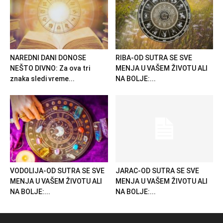
NAREDNI DANI DONOSE
RIBA-OD SUTRA SE SVE
NEŠTO DIVNO: Za ova tri
MENJA U VAŠEM ŽIVOTU ALI
znaka sledi vreme...
NA BOLJE:...
VODOLIJA-OD SUTRA SE SVE
JARAC-OD SUTRA SE SVE
MENJA U VAŠEM ŽIVOTU ALI
MENJA U VAŠEM ŽIVOTU ALI
NA BOLJE:...
NA BOLJE:...