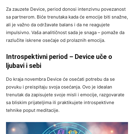
Za zauzete Device, period donosi intenzivnu povezanost
sa partnerom. Biće trenutaka kada će emocije biti snažne,
ali je važno da održavate balans i da ne reagujete
impulsivno. Vaša analitičnost sada je snaga – pomaže da
razlučite iskrene osećaje od prolaznih emocija.
Introspektivni period – Device uče o
ljubavi i sebi
Do kraja novembra Device će osećati potrebu da se
povuku i preispitaju svoja osećanja. Ovo je idealan
trenutak da zapisujete svoje misli i emocije, razgovarate
sa bliskim prijateljima ili praktikujete introspektivne
tehnike poput meditacije.