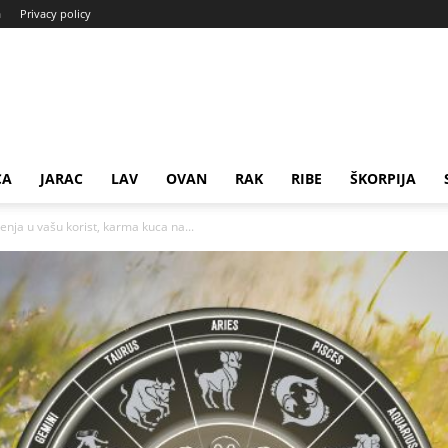
a
Privacy policy
CA
JARAC
LAV
OVAN
RAK
RIBE
ŠKORPIJA
ja u vašu korist, karma kuca na...