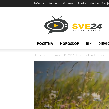
Početna
Kontakt
O nama
Pravila i Uslovi korištenj
Sve
24
POČETNA
HOROSKOP
BIK
DJEVI
Home
Horoskop
DEVICA: Tokom vikenda se sve men