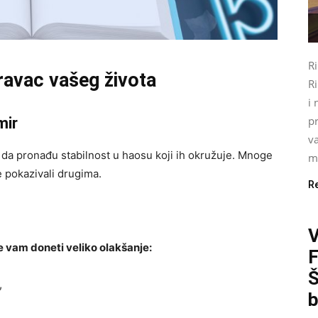
R
ravac vašeg života
Ri
i 
pr
mir
va
da pronađu stabilnost u haosu koji ih okružuje. Mnoge
mo
te pokazivali drugima.
R
 vam doneti veliko olakšanje:
Š
,
b