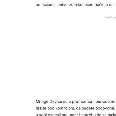
emocijama, univerzum konačno počinje da ra
Sadržaj 
Mnoge Device su u prethodnom periodu nosile
držite pod kontrolom, da budete odgovorni, 
u sebi osećali ste umor i potrebu da se maka