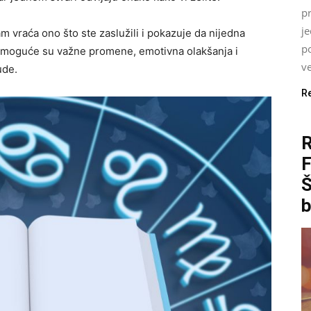
pr
j
m vraća ono što ste zaslužili i pokazuje da nijedna
p
a moguće su važne promene, emotivna olakšanja i
ve
ude.
R
Š
b