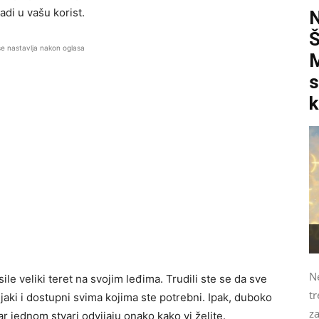
di u vašu korist.
se nastavlja nakon oglasa
M
s
k
N
 veliki teret na svojim leđima. Trudili ste se da sve
tr
jaki i dostupni svima kojima ste potrebni. Ipak, duboko
z
r jednom stvari odvijaju onako kako vi želite.