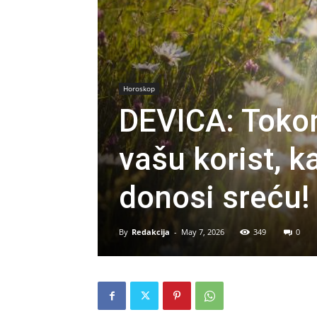
Horoskop
DEVICA: Toko
vašu korist, k
donosi sreću!
By
Redakcija
-
May 7, 2026
349
0