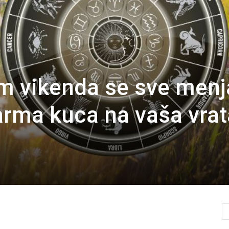
m vikenda se sve menj
arma kuca na vaša vrat