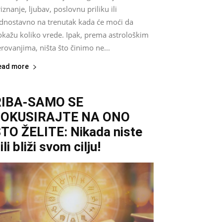
iznanje, ljubav, poslovnu priliku ili
ednostavno na trenutak kada će moći da
okažu koliko vrede. Ipak, prema astrološkim
rovanjima, ništa što činimo ne...
ead more
RIBA-SAMO SE
FOKUSIRAJTE NA ONO
TO ŽELITE: Nikada niste
ili bliži svom cilju!