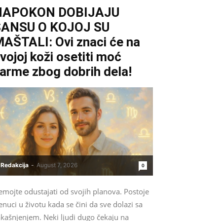
NAPOKON DOBIJAJU
ŠANSU O KOJOJ SU
AŠTALI: Ovi znaci će na
vojoj koži osetiti moć
arme zbog dobrih dela!
Redakcija
-
August 7, 2026
0
emojte odustajati od svojih planova. Postoje
enuci u životu kada se čini da sve dolazi sa
akašnjenjem. Neki ljudi dugo čekaju na