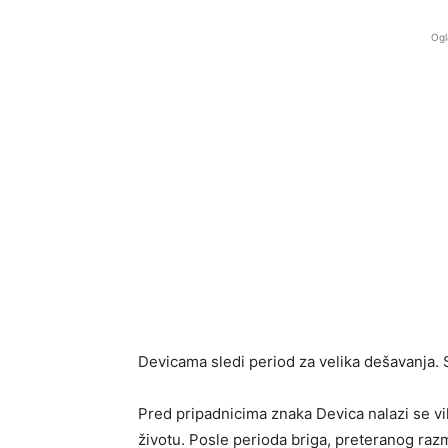
Ogl
Devicama sledi period za velika dešavanja. 
Pred pripadnicima znaka
Devica
nalazi se v
životu. Posle perioda briga, preteranog razm