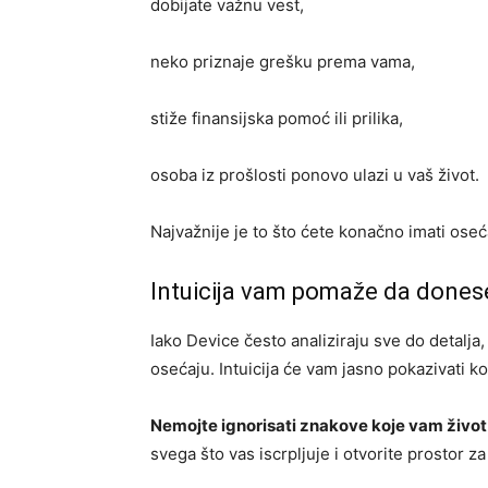
dobijate važnu vest,
neko priznaje grešku prema vama,
stiže finansijska pomoć ili prilika,
osoba iz prošlosti ponovo ulazi u vaš život.
Najvažnije je to što ćete konačno imati oseć
Intuicija vam pomaže da dones
Iako Device često analiziraju sve do detalja
osećaju. Intuicija će vam jasno pokazivati k
Nemojte ignorisati znakove koje vam život 
svega što vas iscrpljuje i otvorite prostor za