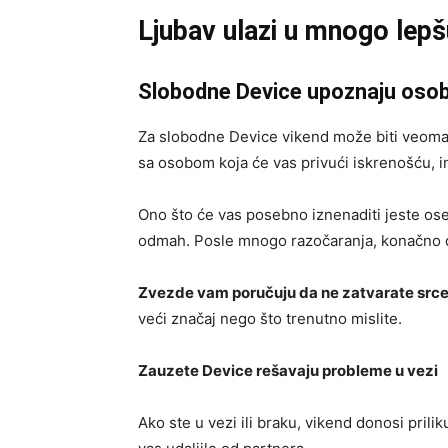
Ljubav ulazi u mnogo lepš
Slobodne Device upoznaju osob
Za slobodne Device vikend može biti veoma
sa osobom koja će vas privući iskrenošću, i
Ono što će vas posebno iznenaditi jeste oseć
odmah. Posle mnogo razočaranja, konačno do
Zvezde vam poručuju da ne zatvarate srce 
veći značaj nego što trenutno mislite.
Zauzete Device rešavaju probleme u vezi
Ako ste u vezi ili braku, vikend donosi pril