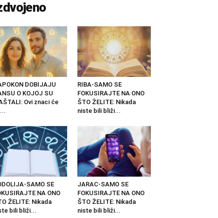
zdvojeno
APOKON DOBIJAJU
RIBA-SAMO SE
ANSU O KOJOJ SU
FOKUSIRAJTE NA ONO
ŠTALI: Ovi znaci će
ŠTO ŽELITE: Nikada
...
niste bili bliži...
ODOLIJA-SAMO SE
JARAC-SAMO SE
OKUSIRAJTE NA ONO
FOKUSIRAJTE NA ONO
O ŽELITE: Nikada
ŠTO ŽELITE: Nikada
ste bili bliži...
niste bili bliži...