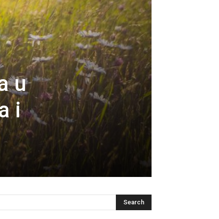
a u
a i