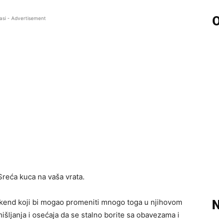
O
asi - Advertisement
Sreća kuca na vaša vrata.
ikend koji bi mogao promeniti mnogo toga u njihovom
N
išljanja i osećaja da se stalno borite sa obavezama i