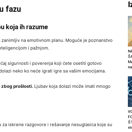
I
u fazu
u koja ih razume
 zanimljiv na emotivnom planu. Moguće je poznanstvo
nteligencijom i pažnjom.
N
Š
MA
aj sigurnosti i poverenja koji ćete osetiti gotovo
na
lazi neko ko neće igrati igre sa vašim emocijama.
zbog prošlosti.
Ljubav koja dolazi može imati mnogo
V
F
ŠT
iku za iskrene razgovore i rešavanje nesuglasica koje su
ni