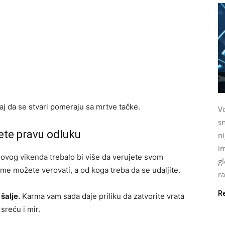
aj da se stvari pomeraju sa mrtve tačke.
Vo
sn
ete pravu odluku
n
im
, ovog vikenda trebalo bi više da verujete svom
gl
ome možete verovati, a od koga treba da se udaljite.
ra
R
šalje.
Karma vam sada daje priliku da zatvorite vrata
 sreću i mir.