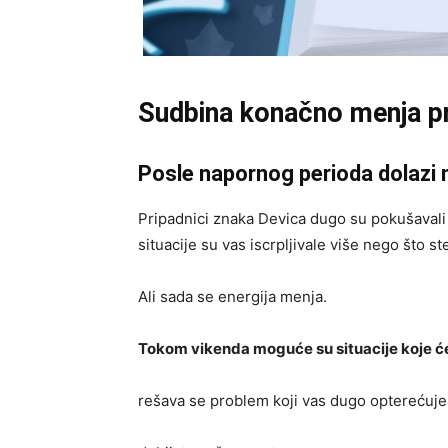
Sudbina konačno menja p
Posle napornog perioda dolazi 
Pripadnici znaka
Devica
dugo su pokušavali 
situacije su vas iscrpljivale više nego što s
Ali sada se energija menja.
Tokom vikenda moguće su situacije koje će
rešava se problem koji vas dugo opterećuje