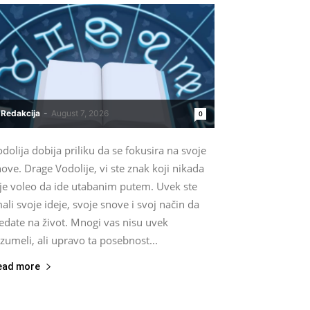
Redakcija
-
August 7, 2026
0
dolija dobija priliku da se fokusira na svoje
ove. Drage Vodolije, vi ste znak koji nikada
ije voleo da ide utabanim putem. Uvek ste
ali svoje ideje, svoje snove i svoj način da
edate na život. Mnogi vas nisu uvek
zumeli, ali upravo ta posebnost...
ead more