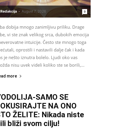
Redakcija
-
August 7, 2026
0
iba dobija mnogo zanimljivu priliku. Drage
be, vi ste znak velikog srca, dubokih emocija
neverovatne intuicije. Često ste mnogo toga
ećutali, oprostili i nastavili dalje čak i kada
s je nešto iznutra bolelo. Ljudi oko vas
žda nisu uvek videli koliko ste se borili,...
ead more
VODOLIJA-SAMO SE
FOKUSIRAJTE NA ONO
TO ŽELITE: Nikada niste
ili bliži svom cilju!