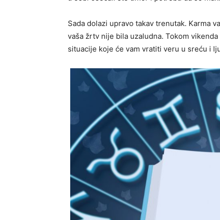
Sada dolazi upravo takav trenutak. Karma va
vaša žrtv nije bila uzaludna. Tokom vikend
situacije koje će vam vratiti veru u sreću i lj