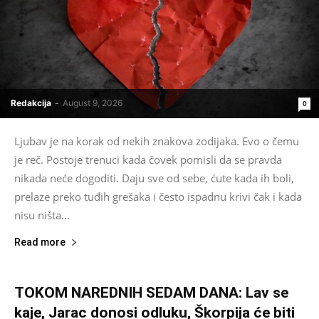
Redakcija
-
August 9, 2026
0
Ljubav je na korak od nekih znakova zodijaka. Evo o čemu
je reč. Postoje trenuci kada čovek pomisli da se pravda
nikada neće dogoditi. Daju sve od sebe, ćute kada ih boli,
prelaze preko tuđih grešaka i često ispadnu krivi čak i kada
nisu ništa...
Read more
TOKOM NAREDNIH SEDAM DANA: Lav se
kaje, Jarac donosi odluku, Škorpija će biti