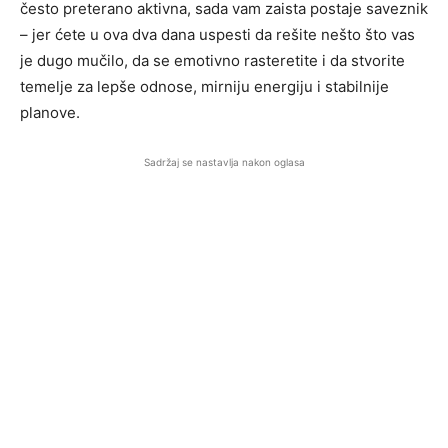
često preterano aktivna, sada vam zaista postaje saveznik
– jer ćete u ova dva dana uspesti da rešite nešto što vas
je dugo mučilo, da se emotivno rasteretite i da stvorite
temelje za lepše odnose, mirniju energiju i stabilnije
planove.
Sadržaj se nastavlja nakon oglasa