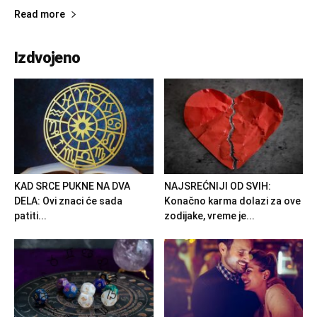
Read more
Izdvojeno
KAD SRCE PUKNE NA DVA
NAJSREĆNIJI OD SVIH:
DELA: Ovi znaci će sada
Konačno karma dolazi za ove
patiti...
zodijake, vreme je...