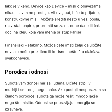
Iako je vikend, Device kao Device – misli o obavezama
nikad sasvim ne prestaju. Ali ovaj put, biće to prijatne,
konstruktivne misli. Možete srediti nešto u vezi posla,
razvrstati papire, pripremiti se za naredne dane ili čak
doći na ideju koja vam menja pristup karijeri.
Finansijski – stabilno. Možda ćete imati želju da uložite
novac u nešto praktično ili korisno, nešto što olakšava
svakodnevicu.
Porodica i odnosi
Subota vam donosi mir sa ljudima. Bićete strpljiviji,
mudriji i smireniji nego inače. Ako postoji nesporazum sa
članom porodice, subota ga može rešiti mnogo lakše
nego što mislite. Odnosi se popravljaju, energija se
izravnava.