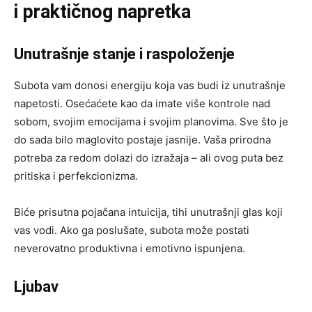
i praktičnog napretka
Unutrašnje stanje i raspoloženje
Subota vam donosi energiju koja vas budi iz unutrašnje
napetosti. Osećaćete kao da imate više kontrole nad
sobom, svojim emocijama i svojim planovima. Sve što je
do sada bilo maglovito postaje jasnije. Vaša prirodna
potreba za redom dolazi do izražaja – ali ovog puta bez
pritiska i perfekcionizma.
Biće prisutna pojačana intuicija, tihi unutrašnji glas koji
vas vodi. Ako ga poslušate, subota može postati
neverovatno produktivna i emotivno ispunjena.
Ljubav