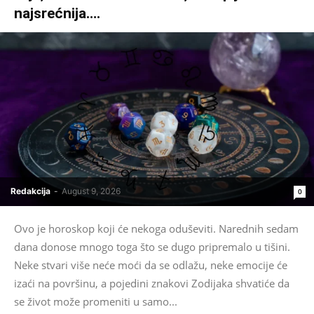
najsrećnija….
Redakcija
-
August 9, 2026
0
Ovo je horoskop koji će nekoga oduševiti. Narednih sedam
dana donose mnogo toga što se dugo pripremalo u tišini.
Neke stvari više neće moći da se odlažu, neke emocije će
izaći na površinu, a pojedini znakovi Zodijaka shvatiće da
se život može promeniti u samo...