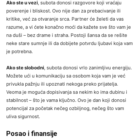
Ako ste u vezi
, subota donosi razgovore koji vraćaju
poverenje i bliskost. Ovo nije dan za prebacivanje ili
kritike, već za otvaranje srca. Partner će želeti da vas
razume, a vi ćete konačno moći da kažete sve što vam je
na duši – bez drame i straha. Postoji šansa da se rešite
neke stare sumnje ili da dobijete potvrdu ljubavi koja vam
je potrebna.
Ako ste slobodni
, subota donosi vrlo zanimljivu energiju.
Možete ući u komunikaciju sa osobom koja vam je već
privukla pažnju ili upoznati nekoga preko prijatelja.
Veoma je moguća dopisivanja sa nekim ko ima dubinu i
stabilnost – što je vama ključno. Ovo je dan koji donosi
potencijal za početak nečeg ozbiljnog, nečeg što vam
uliva sigurnost.
Posao i finansije