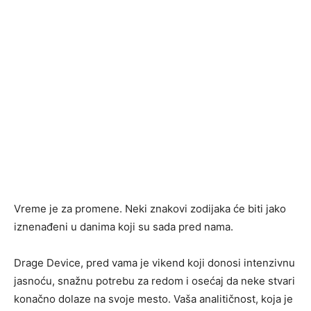
Vreme je za promene. Neki znakovi zodijaka će biti jako
iznenađeni u danima koji su sada pred nama.
Drage Device, pred vama je vikend koji donosi intenzivnu
jasnoću, snažnu potrebu za redom i osećaj da neke stvari
konačno dolaze na svoje mesto. Vaša analitičnost, koja je