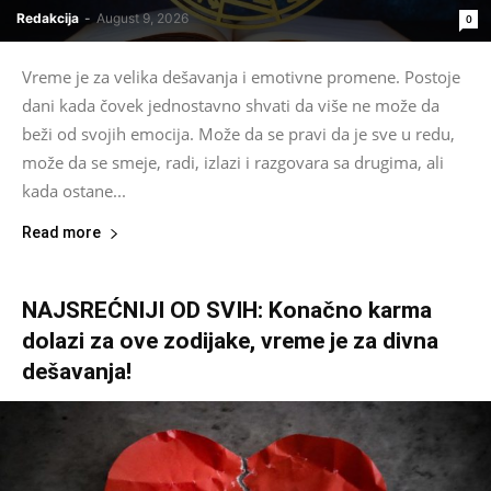
Redakcija
-
August 9, 2026
0
Vreme je za velika dešavanja i emotivne promene. Postoje
dani kada čovek jednostavno shvati da više ne može da
beži od svojih emocija. Može da se pravi da je sve u redu,
može da se smeje, radi, izlazi i razgovara sa drugima, ali
kada ostane...
Read more
NAJSREĆNIJI OD SVIH: Konačno karma
dolazi za ove zodijake, vreme je za divna
dešavanja!