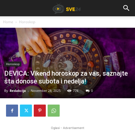
Home
Horoskop
Horoskop
DEVICA: Vikend horoskop za vas, saznajte
šta donose subota i nedelja!
By
Redakcija
-
November 28, 2025
774
0
Oglasi - Advertisement