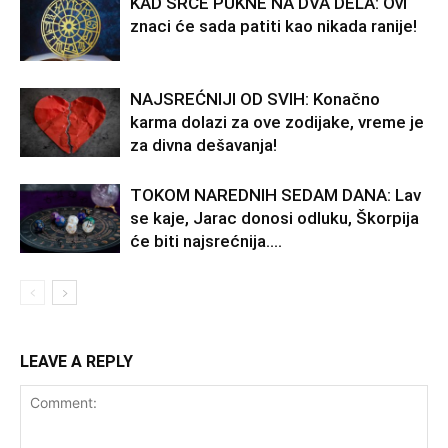
KAD SRCE PUKNE NA DVA DELA: Ovi
znaci će sada patiti kao nikada ranije!
NAJSREĆNIJI OD SVIH: Konačno
karma dolazi za ove zodijake, vreme je
za divna dešavanja!
TOKOM NAREDNIH SEDAM DANA: Lav
se kaje, Jarac donosi odluku, Škorpija
će biti najsrećnija….
LEAVE A REPLY