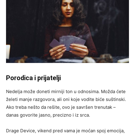
Porodica i prijatelji
Nedelja može doneti mirniji ton u odnosima. Možda ćete
želeti manje razgovora, ali oni koje vodite biće suštinski.
Ako treba nešto da rešite, ovo je savršen trenutak –
danas govorite jasno, precizno i iz srca.
Drage Device, vikend pred vama je moćan spoj emocija,