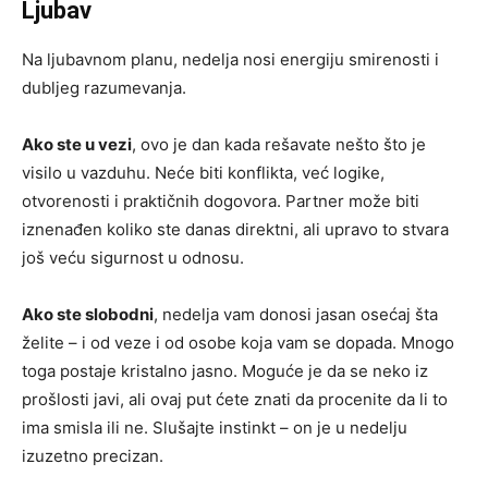
Ljubav
Na ljubavnom planu, nedelja nosi energiju smirenosti i
dubljeg razumevanja.
Ako ste u vezi
, ovo je dan kada rešavate nešto što je
visilo u vazduhu. Neće biti konflikta, već logike,
otvorenosti i praktičnih dogovora. Partner može biti
iznenađen koliko ste danas direktni, ali upravo to stvara
još veću sigurnost u odnosu.
Ako ste slobodni
, nedelja vam donosi jasan osećaj šta
želite – i od veze i od osobe koja vam se dopada. Mnogo
toga postaje kristalno jasno. Moguće je da se neko iz
prošlosti javi, ali ovaj put ćete znati da procenite da li to
ima smisla ili ne. Slušajte instinkt – on je u nedelju
izuzetno precizan.