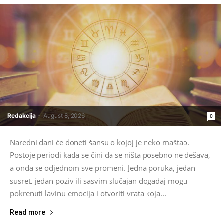
Redakcija
-
August 8, 2026
0
Naredni dani će doneti šansu o kojoj je neko maštao.
Postoje periodi kada se čini da se ništa posebno ne dešava,
a onda se odjednom sve promeni. Jedna poruka, jedan
susret, jedan poziv ili sasvim slučajan događaj mogu
pokrenuti lavinu emocija i otvoriti vrata koja...
Read more