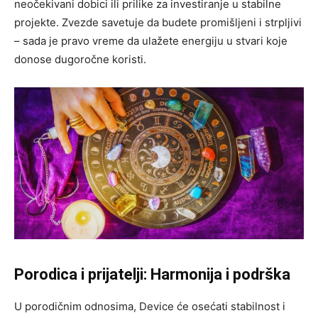
neočekivani dobici ili prilike za investiranje u stabilne
projekte. Zvezde savetuje da budete promišljeni i strpljivi
– sada je pravo vreme da ulažete energiju u stvari koje
donose dugoročne koristi.
Porodica i prijatelji: Harmonija i podrška
U porodičnim odnosima, Device će osećati stabilnost i