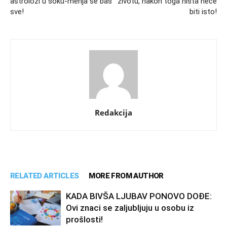
astrolozi u šoku-menja se baš
životu, nakon toga ništa neće
sve!
biti isto!
Redakcija
RELATED ARTICLES
MORE FROM AUTHOR
KADA BIVŠA LJUBAV PONOVO DOĐE:
Ovi znaci se zaljubljuju u osobu iz
prošlosti!