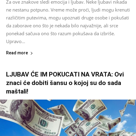
Za ove znakove sledi emocija i ljubav. Neke ljubavi nikada
ne nestanu potpuno. Vreme može proći, ljudi mogu krenuti
različitim putevima, mogu upoznati druge osobe i pokušati
da zaborave ono što je nekada bilo najvažnije, ali srce
ponekad sačuva ono što razum pokušava da izbriše.
Upravo...
Read more
LJUBAV ĆE IM POKUCATI NA VRATA: Ovi
znaci će dobiti šansu o kojoj su do sada
maštali!