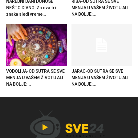
NAREDNI DANI DONOSE
RIBA-OD SUTRA SE SVE
NEŠTO DIVNO: Za ova tri
MENJA U VAŠEM ŽIVOTU ALI
znaka sledi vreme...
NA BOLJE:...
VODOLIJA-OD SUTRA SE SVE
JARAC-OD SUTRA SE SVE
MENJA U VAŠEM ŽIVOTU ALI
MENJA U VAŠEM ŽIVOTU ALI
NA BOLJE:...
NA BOLJE:...