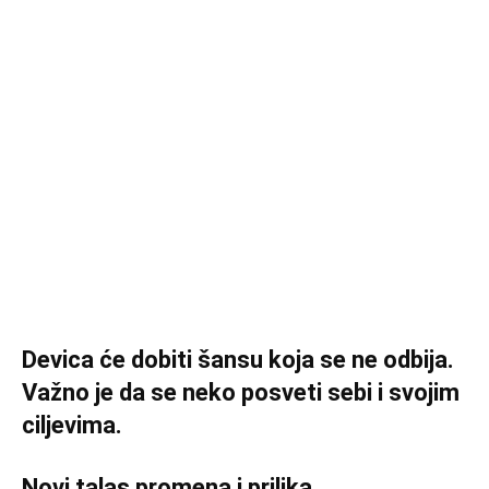
Devica će dobiti šansu koja se ne odbija.
Važno je da se neko posveti sebi i svojim
ciljevima.
Novi talas promena i prilika