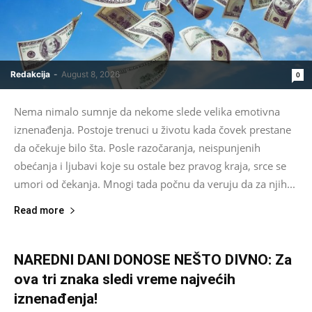
Redakcija
-
August 8, 2026
0
Nema nimalo sumnje da nekome slede velika emotivna
iznenađenja. Postoje trenuci u životu kada čovek prestane
da očekuje bilo šta. Posle razočaranja, neispunjenih
obećanja i ljubavi koje su ostale bez pravog kraja, srce se
umori od čekanja. Mnogi tada počnu da veruju da za njih...
Read more
NAREDNI DANI DONOSE NEŠTO DIVNO: Za
ova tri znaka sledi vreme najvećih
iznenađenja!