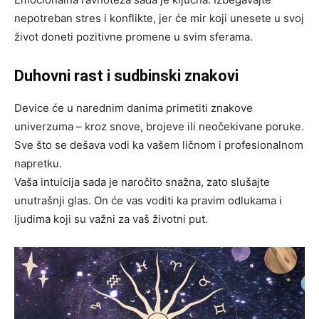
nepotreban stres i konflikte, jer će mir koji unesete u svoj
život doneti pozitivne promene u svim sferama.
Duhovni rast i sudbinski znakovi
Device će u narednim danima primetiti znakove
univerzuma – kroz snove, brojeve ili neočekivane poruke.
Sve što se dešava vodi ka vašem ličnom i profesionalnom
napretku.
Vaša intuicija sada je naročito snažna, zato slušajte
unutrašnji glas. On će vas voditi ka pravim odlukama i
ljudima koji su važni za vaš životni put.