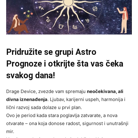
Pridružite se grupi
Astro
Prognoze
i otkrijte šta vas čeka
svakog dana!
Drage Device, zvezde vam spremaju
neočekivana, ali
divna iznenađenja
. Ljubav, karijerni uspeh, harmonija i
lični razvoj sada dolaze u prvi plan.
Ovo je period kada stara poglavlja zatvarate, a nova
otvarate – ona koja donose radost, sigurnost i unutrašnji
mir.