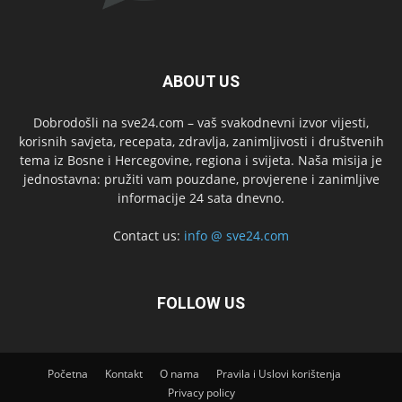
ABOUT US
Dobrodošli na sve24.com – vaš svakodnevni izvor vijesti,
korisnih savjeta, recepata, zdravlja, zanimljivosti i društvenih
tema iz Bosne i Hercegovine, regiona i svijeta. Naša misija je
jednostavna: pružiti vam pouzdane, provjerene i zanimljive
informacije 24 sata dnevno.
Contact us:
info @ sve24.com
FOLLOW US
Početna
Kontakt
O nama
Pravila i Uslovi korištenja
Privacy policy