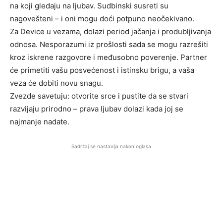
na koji gledaju na ljubav. Sudbinski susreti su
nagovešteni – i oni mogu doći potpuno neočekivano.
Za Device u vezama, dolazi period jačanja i produbljivanja
odnosa. Nesporazumi iz prošlosti sada se mogu razrešiti
kroz iskrene razgovore i međusobno poverenje. Partner
će primetiti vašu posvećenost i istinsku brigu, a vaša
veza će dobiti novu snagu.
Zvezde savetuju: otvorite srce i pustite da se stvari
razvijaju prirodno – prava ljubav dolazi kada joj se
najmanje nadate.
Sadržaj se nastavlja nakon oglasa