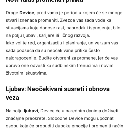
Drage
Device
, pred vama je period u kojem će se mnoge
stvari iznenada promeniti. Zvezde vas sada vode ka
situacijama koje donose rast, napredak i ispunjenje, bilo
na polju ljubavi, karijere ili ličnog razvoja.
Iako volite red, organizaciju i planiranje, univerzum vas
sada podseća da su neočekivane prilike često
najdragocenije. Budite otvoreni za promene, jer će vas
upravo one odvesti ka sudbinskim trenucima i novim
životnim iskustvima.
Ljubav: Neočekivani susreti i obnova
veza
Na polju
ljubavi
, Device će u narednim danima doživeti
značajne preokrete. Slobodne Device mogu upoznati
osobu koja će probuditi duboke emocije i promeniti način