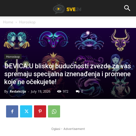
Home
Horoskop
Horoskop
DEVICA:U bliskoj budućnosti zvezde za vas
spremaju specijalna iznenađenja i promene
koje ne očekujete!
By
Redakcija
-
July 19, 2026
972
0
Oglasi - Advertisement