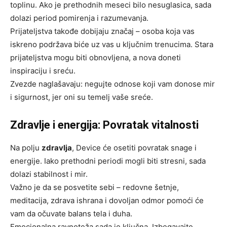
toplinu. Ako je prethodnih meseci bilo nesuglasica, sada
dolazi period pomirenja i razumevanja.
Prijateljstva takođe dobijaju značaj – osoba koja vas
iskreno podržava biće uz vas u ključnim trenucima. Stara
prijateljstva mogu biti obnovljena, a nova doneti
inspiraciju i sreću.
Zvezde naglašavaju: negujte odnose koji vam donose mir
i sigurnost, jer oni su temelj vaše sreće.
Zdravlje i energija: Povratak vitalnosti
Na polju
zdravlja
, Device će osetiti povratak snage i
energije. Iako prethodni periodi mogli biti stresni, sada
dolazi stabilnost i mir.
Važno je da se posvetite sebi – redovne šetnje,
meditacija, zdrava ishrana i dovoljan odmor pomoći će
vam da očuvate balans tela i duha.
Emocionalna ravnoteža sada je ključna. Izbegavajte