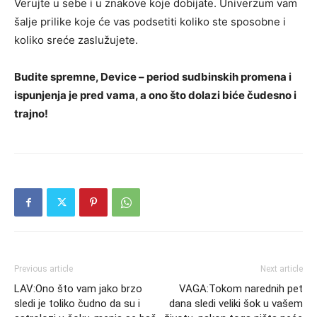
Verujte u sebe i u znakove koje dobijate. Univerzum vam
šalje prilike koje će vas podsetiti koliko ste sposobne i
koliko sreće zaslužujete.
Budite spremne, Device – period sudbinskih promena i
ispunjenja je pred vama, a ono što dolazi biće čudesno i
trajno!
Previous article
Next article
LAV:Ono što vam jako brzo
VAGA:Tokom narednih pet
sledi je toliko čudno da su i
dana sledi veliki šok u vašem