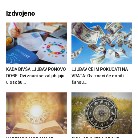
Izdvojeno
KADA BIVŠA LJUBAV PONOVO
LJUBAV ĆE IM POKUCATI NA
DOĐE: Ovi znaci se zaljubljuju
VRATA: Ovi znaci će dobiti
u osobu...
šansu...