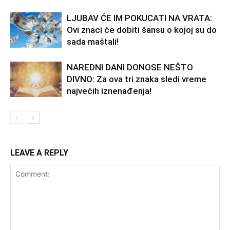
LJUBAV ĆE IM POKUCATI NA VRATA:
Ovi znaci će dobiti šansu o kojoj su do
sada maštali!
NAREDNI DANI DONOSE NEŠTO
DIVNO: Za ova tri znaka sledi vreme
najvećih iznenađenja!
LEAVE A REPLY