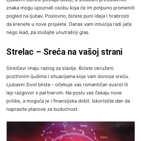
znaka mogu upoznati osobu koja će im potpuno promeniti
pogled na ljubav. Poslovno, bićete puni ideja i hrabrosti
da krenete u nove projekte. Danas vam intuicija radi jače
nego ikad, pa slušajte unutrašnji glas.
Strelac – Sreća na vašoj strani
Strelčevi imaju razlog za slavlje. Bićete okruženi
pozitivnim ljudima i situacijama koje vam donose sreću.
Ljubavni život blista – očekuje vas romantičan susret ili
lep razgovor s partnerom. Na poslu vas čekaju nove
prilike, a moguća je i finansijska dobit. Iskoristite dan da
napravite planove za budućnost.