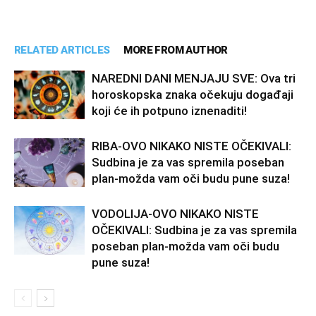
RELATED ARTICLES
MORE FROM AUTHOR
NAREDNI DANI MENJAJU SVE: Ova tri
horoskopska znaka očekuju događaji
koji će ih potpuno iznenaditi!
RIBA-OVO NIKAKO NISTE OČEKIVALI:
Sudbina je za vas spremila poseban
plan-možda vam oči budu pune suza!
VODOLIJA-OVO NIKAKO NISTE
OČEKIVALI: Sudbina je za vas spremila
poseban plan-možda vam oči budu
pune suza!