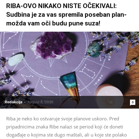
RIBA-OVO NIKAKO NISTE OČEKIVALI:
Sudbina je za vas spremila poseban plan-
možda vam oči budu pune suza!
Redakcija
-
August 6, 2026
0
Riba je neko ko ostvaruje svoje planove uskoro. Pred
pripadnicima znaka Ribe nalazi se period koji će doneti
događaje o kojima ste dugo maštali, ali u koje ste polako