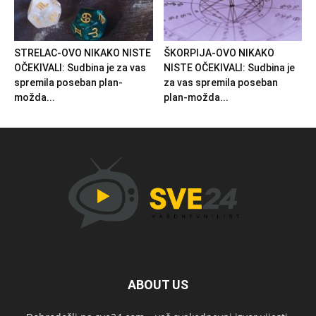
STRELAC-OVO NIKAKO NISTE
ŠKORPIJA-OVO NIKAKO
OČEKIVALI: Sudbina je za vas
NISTE OČEKIVALI: Sudbina je
spremila poseban plan-
za vas spremila poseban
možda...
plan-možda...
ABOUT US