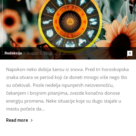
Redakcija
-
August 6, 2026
0
Napokon neko dobija šansu iz snova. Pred tri horoskopska
znaka otvara se period koji će doneti mnogo više nego što
su očekivali. Posle nedelja ispunjenih neizvesnošću,
čekanjem i brojnim pitanjima, zvezde konačno donose
energiju promena. Neke situacije koje su dugo stajale u
mestu počeće da...
Read more