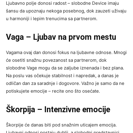
Ljubavno polje donosi radost – slobodne Device imaju
šansu da upoznaju nekoga posebnog, dok zauzeti uživaju
u harmoniji i lepim trenucima sa partnerom.
Vaga – Ljubav na prvom mestu
Vagama ovaj dan donosi fokus na ljubavne odnose. Mnogi
će osetiti snažnu povezanost sa partnerom, dok
slobodne Vage mogu da se zaljube iznenada i bez plana.
Na poslu vas očekuje stabilnost i napredak, a danas je
odličan dan za saradnje i dogovore. Važno je samo da ne
potiskujete emocije – recite ono što osećate.
Škorpija – Intenzivne emocije
Škorpije će danas biti pod snažnim uticajem emocija.
Ljubavni odnosi postaju dublji, a slobodni predstavnici