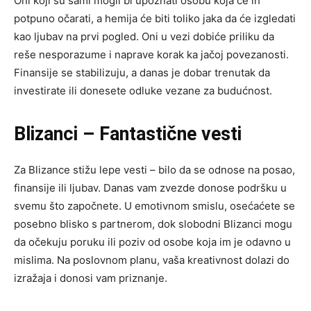
Oni koji su sami mogli bi upoznati osobu koja će ih
potpuno očarati, a hemija će biti toliko jaka da će izgledati
kao ljubav na prvi pogled. Oni u vezi dobiće priliku da
reše nesporazume i naprave korak ka jačoj povezanosti.
Finansije se stabilizuju, a danas je dobar trenutak da
investirate ili donesete odluke vezane za budućnost.
Blizanci – Fantastične vesti
Za Blizance stižu lepe vesti – bilo da se odnose na posao,
finansije ili ljubav. Danas vam zvezde donose podršku u
svemu što započnete. U emotivnom smislu, osećaćete se
posebno blisko s partnerom, dok slobodni Blizanci mogu
da očekuju poruku ili poziv od osobe koja im je odavno u
mislima. Na poslovnom planu, vaša kreativnost dolazi do
izražaja i donosi vam priznanje.