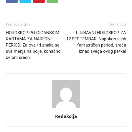
Previous article
Next article
HOROSKOP PO CIGANSKIM
LJUBAVNI HOROSKOP ZA
KARTAMA ZA NAREDNI
12.SEPTEMBAR: Napokon sledi
PERIOD: Za ova tri znaka se
fantastičan period, sreća
sve menja na bolje, konačno
iznad svega ovog petka!
će biti srećni…
Redakcija