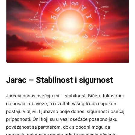
Jarac – Stabilnost i sigurnost
Jarčevi danas osećaju mir i stabilnost. Bićete fokusirani
na posao i obaveze, a rezultati vašeg truda napokon
postaju vidljivi. Ljubavno polje donosi sigurnost i osećaj
pripadnosti. Oni koji su u vezi osećaće posebno jaku
povezanost sa partnerom, dok slobodni mogu da
upoznaju nekoga na mestu gde to najmanje očekuju.