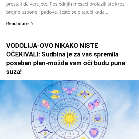
prestali da verujete. Poslednjih meseci prolazili ste kroz
brojne uspone i padove, često se pitajući kada...
Read more
VODOLIJA-OVO NIKAKO NISTE
OČEKIVALI: Sudbina je za vas spremila
poseban plan-možda vam oči budu pune
suza!