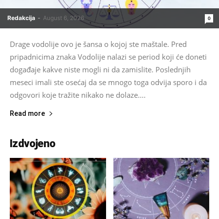
Redakcija
-
August 6, 2026
0
Drage vodolije ovo je šansa o kojoj ste maštale. Pred
pripadnicima znaka Vodolije nalazi se period koji će doneti
događaje kakve niste mogli ni da zamislite. Poslednjih
meseci imali ste osećaj da se mnogo toga odvija sporo i da
odgovori koje tražite nikako ne dolaze....
Read more
Izdvojeno