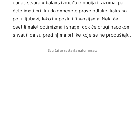
danas stvaraju balans između emocija i razuma, pa
ćete imati priliku da donesete prave odluke, kako na
polju ljubavi, tako i u poslu i finansijama. Neki će
osetiti nalet optimizma i snage, dok će drugi napokon
shvatiti da su pred njima prilike koje se ne propuštaju.
Sadržaj se nastavlja nakon oglasa