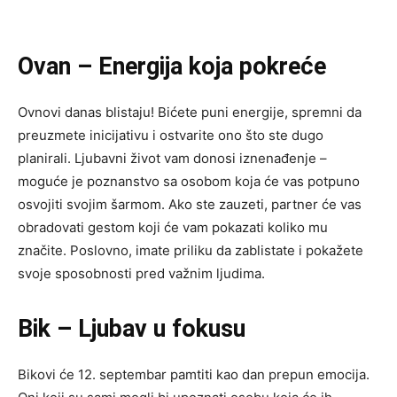
Ovan – Energija koja pokreće
Ovnovi danas blistaju! Bićete puni energije, spremni da
preuzmete inicijativu i ostvarite ono što ste dugo
planirali. Ljubavni život vam donosi iznenađenje –
moguće je poznanstvo sa osobom koja će vas potpuno
osvojiti svojim šarmom. Ako ste zauzeti, partner će vas
obradovati gestom koji će vam pokazati koliko mu
značite. Poslovno, imate priliku da zablistate i pokažete
svoje sposobnosti pred važnim ljudima.
Bik – Ljubav u fokusu
Bikovi će 12. septembar pamtiti kao dan prepun emocija.