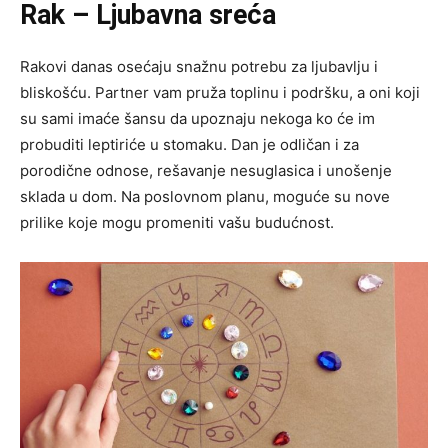
Rak – Ljubavna sreća
Rakovi danas osećaju snažnu potrebu za ljubavlju i
bliskošću. Partner vam pruža toplinu i podršku, a oni koji
su sami imaće šansu da upoznaju nekoga ko će im
probuditi leptiriće u stomaku. Dan je odličan i za
porodične odnose, rešavanje nesuglasica i unošenje
sklada u dom. Na poslovnom planu, moguće su nove
prilike koje mogu promeniti vašu budućnost.