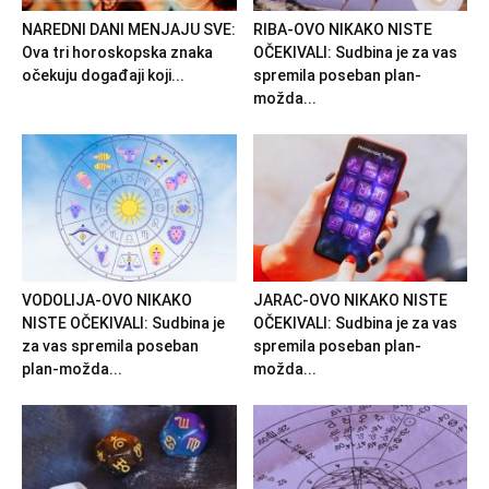
NAREDNI DANI MENJAJU SVE:
RIBA-OVO NIKAKO NISTE
Ova tri horoskopska znaka
OČEKIVALI: Sudbina je za vas
očekuju događaji koji...
spremila poseban plan-
možda...
VODOLIJA-OVO NIKAKO
JARAC-OVO NIKAKO NISTE
NISTE OČEKIVALI: Sudbina je
OČEKIVALI: Sudbina je za vas
za vas spremila poseban
spremila poseban plan-
plan-možda...
možda...