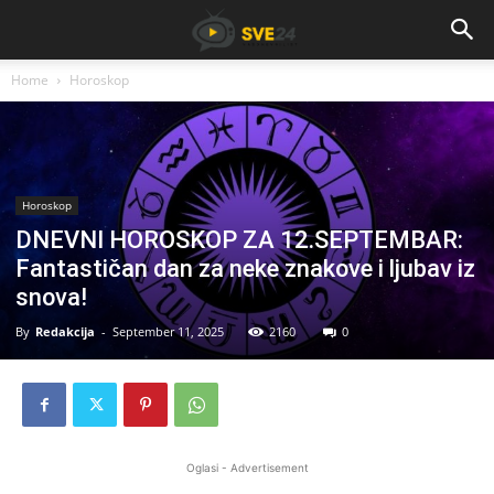
Home
Horoskop
Horoskop
DNEVNI HOROSKOP ZA 12.SEPTEMBAR:
Fantastičan dan za neke znakove i ljubav iz
snova!
By
Redakcija
-
September 11, 2025
2160
0
Oglasi - Advertisement