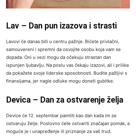
Lav – Dan pun izazova i strasti
Lavovi će danas biti u centru pažnje. Bićete privlačni,
samouvereni i spremni da osvojite osobu koja vam se
dopada. Oni u vezi mogu da očekuju strastan dan
ispunjen ljubavlju. Na poslu vas čekaju izazovi, ali i prilike
da pokažete svoje liderske sposobnosti. Budite pažljivi s
finansijama, jer nagle odluke mogu doneti gubitke.
Devica – Dan za ostvarenje želja
Device će 12. septembar pamtiti kao dan kada im se
ostvaruju želje. Poslovno ćete ostvariti značajan pomak, a
moguće je i unapređenje ili priznanje za vaš trud.