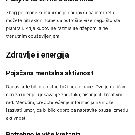
Zbog pojačane komunikacije i boravka na internetu,
možete biti skloni tome da potrošite više nego što ste
planirali. Prije kupovine razmislite džepom, a ne
trenutnim oduševljenjem.
Zdravlje i energija
Pojačana mentalna aktivnost
Danas ćete biti mentalno brži nego inače. Ovo je odličan
dan za učenje, rješavanje zadataka, pisanje ili kreativni
rad. Međutim, preopterećenje informacijama može
izazvati umor, pa bi bilo dobro da napravite pauze između
aktivnosti.
Potrebno je više kretanja