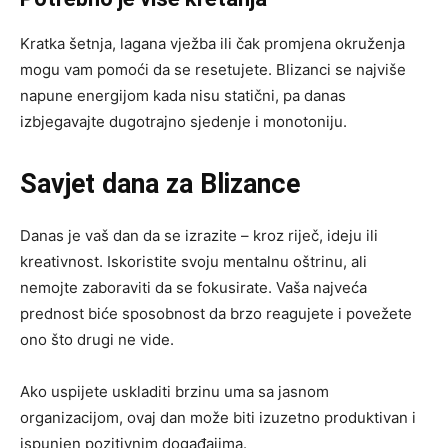
Kratka šetnja, lagana vježba ili čak promjena okruženja
mogu vam pomoći da se resetujete. Blizanci se najviše
napune energijom kada nisu statični, pa danas
izbjegavajte dugotrajno sjedenje i monotoniju.
Savjet dana za Blizance
Danas je vaš dan da se izrazite – kroz riječ, ideju ili
kreativnost. Iskoristite svoju mentalnu oštrinu, ali
nemojte zaboraviti da se fokusirate. Vaša najveća
prednost biće sposobnost da brzo reagujete i povežete
ono što drugi ne vide.
Ako uspijete uskladiti brzinu uma sa jasnom
organizacijom, ovaj dan može biti izuzetno produktivan i
ispunjen pozitivnim događajima.