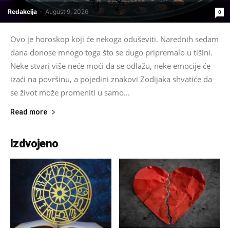
Redakcija
-
August 9, 2026
0
Ovo je horoskop koji će nekoga oduševiti. Narednih sedam
dana donose mnogo toga što se dugo pripremalo u tišini.
Neke stvari više neće moći da se odlažu, neke emocije će
izaći na površinu, a pojedini znakovi Zodijaka shvatiće da
se život može promeniti u samo...
Read more
Izdvojeno