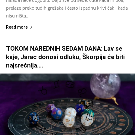
nikada neće dogoditi. Daju sve od sebe, ćute kada ih boli,
prelaze preko tuđih grešaka i često ispadnu krivi čak i kada
nisu ništa...
Read more
TOKOM NAREDNIH SEDAM DANA: Lav se
kaje, Jarac donosi odluku, Škorpija će biti
najsrećnija….