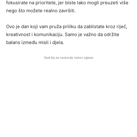
fokusirate na prioritete, jer biste lako mogli preuzeti više
nego što možete realno završiti.
Ovo je dan koji vam pruža priliku da zablistate kroz riječ,
kreativnost i komunikaciju. Samo je važno da održite
balans između misli i djela.
Sadržaj se nastavlja nakon oglasa