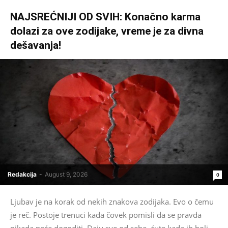
NAJSREĆNIJI OD SVIH: Konačno karma
dolazi za ove zodijake, vreme je za divna
dešavanja!
Redakcija
-
August 9, 2026
0
Ljubav je na korak od nekih znakova zodijaka. Evo o čemu
je reč. Postoje trenuci kada čovek pomisli da se pravda