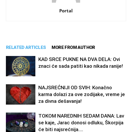
Portal
RELATED ARTICLES
MORE FROM AUTHOR
KAD SRCE PUKNE NA DVA DELA: Ovi
znaci će sada patiti kao nikada ranije!
NAJSREĆNIJI OD SVIH: Konačno
karma dolazi za ove zodijake, vreme je
za divna dešavanja!
TOKOM NAREDNIH SEDAM DANA: Lav
se kaje, Jarac donosi odluku, Škorpija
će biti najsrećnija….