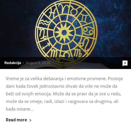
Redakcija
-
August 9, 2026
0
Vreme je za velika dešavanja i emotivne promene. Postoje
dani kada čovek jednostavno shvati da više ne može da
beži od svojih emocija. Može da se pravi da je sve u redu,
može da se smeje, radi, izlazi i razgovara sa drugima, ali
kada ostane...
Read more