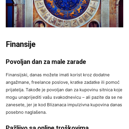
Finansije
Povoljan dan za male zarade
Finansijski, danas možete imati korist kroz dodatne
angažmane, freelance poslove, kratke zadatke ili pomoć
prijatelja. Takođe je povoljan dan za kupovinu sitnica koje
mogu unaprijediti vašu svakodnevicu – ali pazite da se ne
zanesete, jer je kod Blizanaca impulzivna kupovina danas
posebno naglašena.
Pažljivo sa online troškovima