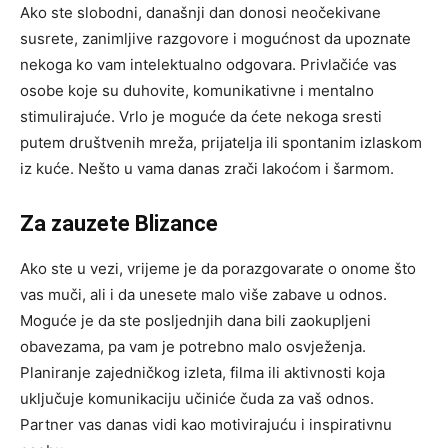
Ako ste slobodni, današnji dan donosi neočekivane
susrete, zanimljive razgovore i mogućnost da upoznate
nekoga ko vam intelektualno odgovara. Privlačiće vas
osobe koje su duhovite, komunikativne i mentalno
stimulirajuće. Vrlo je moguće da ćete nekoga sresti
putem društvenih mreža, prijatelja ili spontanim izlaskom
iz kuće. Nešto u vama danas zrači lakoćom i šarmom.
Za zauzete Blizance
Ako ste u vezi, vrijeme je da porazgovarate o onome što
vas muči, ali i da unesete malo više zabave u odnos.
Moguće je da ste posljednjih dana bili zaokupljeni
obavezama, pa vam je potrebno malo osvježenja.
Planiranje zajedničkog izleta, filma ili aktivnosti koja
uključuje komunikaciju učiniće čuda za vaš odnos.
Partner vas danas vidi kao motivirajuću i inspirativnu