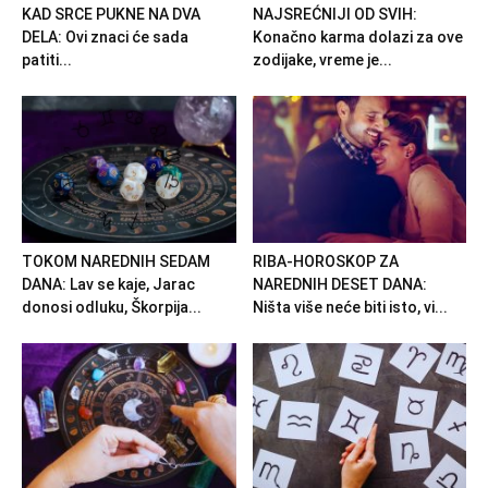
KAD SRCE PUKNE NA DVA
NAJSREĆNIJI OD SVIH:
DELA: Ovi znaci će sada
Konačno karma dolazi za ove
patiti...
zodijake, vreme je...
TOKOM NAREDNIH SEDAM
RIBA-HOROSKOP ZA
DANA: Lav se kaje, Jarac
NAREDNIH DESET DANA:
donosi odluku, Škorpija...
Ništa više neće biti isto, vi...