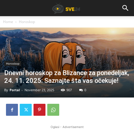
Home
Horoskop
Horoskop
Dnevni horoskop za Blizance za ponedeljak,
24. 11. 2025: Saznajte šta vas očekuje!
By
Portal
-
November 23, 2025
907
0
Oglasi - Advertisement