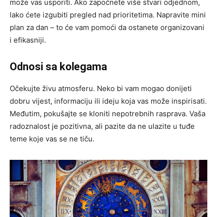
može vas usporiti. Ako započnete više stvari odjednom,
lako ćete izgubiti pregled nad prioritetima. Napravite mini
plan za dan – to će vam pomoći da ostanete organizovani
i efikasniji.
Odnosi sa kolegama
Očekujte živu atmosferu. Neko bi vam mogao donijeti
dobru vijest, informaciju ili ideju koja vas može inspirisati.
Međutim, pokušajte se kloniti nepotrebnih rasprava. Vaša
radoznalost je pozitivna, ali pazite da ne ulazite u tuđe
teme koje vas se ne tiču.