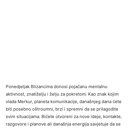
Ponedjeljak Blizancima donosi pojačanu mentalnu
aktivnost, znatiželju i želju za pokretom. Kao znak kojim
vlada Merkur, planeta komunikacije, današnjeg dana ćete
biti posebno oštroumni, brzi i spremni da se prilagodite
svim situacijama. Bićete otvoreni za nove ideje, kontakte,
razgovore i planove ali današnja energija savjetuje da se