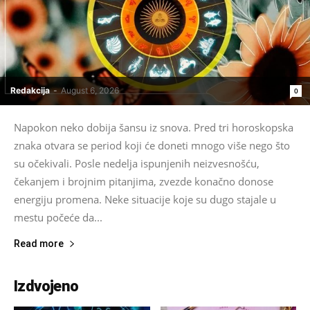
Redakcija
-
August 6, 2026
0
Napokon neko dobija šansu iz snova. Pred tri horoskopska
znaka otvara se period koji će doneti mnogo više nego što
su očekivali. Posle nedelja ispunjenih neizvesnošću,
čekanjem i brojnim pitanjima, zvezde konačno donose
energiju promena. Neke situacije koje su dugo stajale u
mestu počeće da...
Read more
Izdvojeno