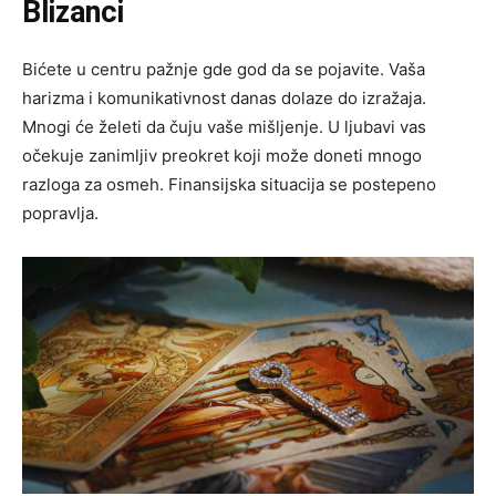
Blizanci
Bićete u centru pažnje gde god da se pojavite. Vaša
harizma i komunikativnost danas dolaze do izražaja.
Mnogi će želeti da čuju vaše mišljenje. U ljubavi vas
očekuje zanimljiv preokret koji može doneti mnogo
razloga za osmeh. Finansijska situacija se postepeno
popravlja.