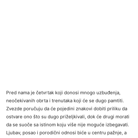
Pred nama je četvrtak koji donosi mnogo uzbuđenja,
neočekivanih obrta i trenutaka koji će se dugo pamtiti.
Zvezde poručuju da će pojedini znakovi dobiti priliku da
ostvare ono što su dugo priželjkivali, dok će drugi morati
da se suoče sa istinom koju više nije moguće izbegavati.
Ljubav, posao i porodični odnosi biće u centru pažnje, a