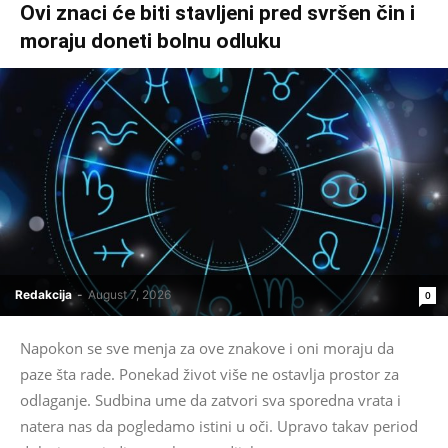
Ovi znaci će biti stavljeni pred svršen čin i
moraju doneti bolnu odluku
Redakcija
-
August 7, 2026
0
Napokon se sve menja za ove znakove i oni moraju da
paze šta rade. Ponekad život više ne ostavlja prostor za
odlaganje. Sudbina ume da zatvori sva sporedna vrata i
natera nas da pogledamo istini u oči. Upravo takav period