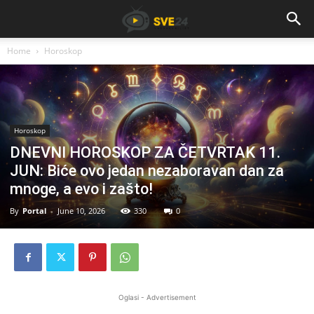
Home
Horoskop
Horoskop
DNEVNI HOROSKOP ZA ČETVRTAK 11.
JUN: Biće ovo jedan nezaboravan dan za
mnoge, a evo i zašto!
By
Portal
-
June 10, 2026
330
0
Oglasi - Advertisement