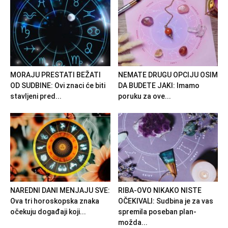
MORAJU PRESTATI BEŽATI
NEMATE DRUGU OPCIJU OSIM
OD SUDBINE: Ovi znaci će biti
DA BUDETE JAKI: Imamo
stavljeni pred...
poruku za ove...
NAREDNI DANI MENJAJU SVE:
RIBA-OVO NIKAKO NISTE
Ova tri horoskopska znaka
OČEKIVALI: Sudbina je za vas
očekuju događaji koji...
spremila poseban plan-
možda...