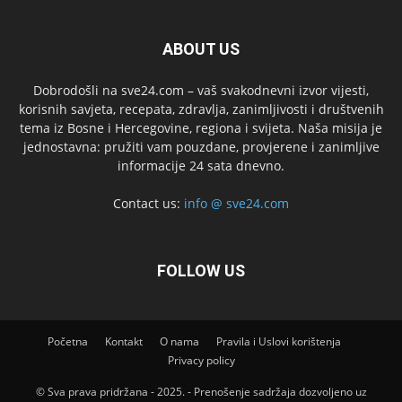
ABOUT US
Dobrodošli na sve24.com – vaš svakodnevni izvor vijesti,
korisnih savjeta, recepata, zdravlja, zanimljivosti i društvenih
tema iz Bosne i Hercegovine, regiona i svijeta. Naša misija je
jednostavna: pružiti vam pouzdane, provjerene i zanimljive
informacije 24 sata dnevno.
Contact us:
info @ sve24.com
FOLLOW US
Početna
Kontakt
O nama
Pravila i Uslovi korištenja
Privacy policy
© Sva prava pridržana - 2025. - Prenošenje sadržaja dozvoljeno uz