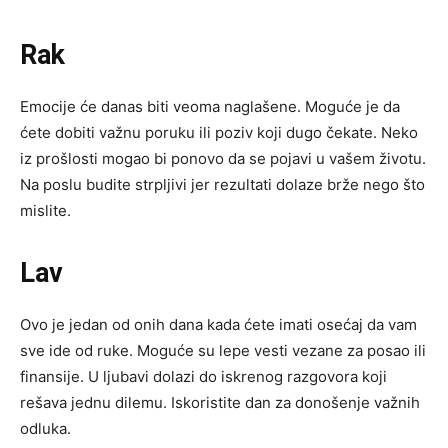
Rak
Emocije će danas biti veoma naglašene. Moguće je da
ćete dobiti važnu poruku ili poziv koji dugo čekate. Neko
iz prošlosti mogao bi ponovo da se pojavi u vašem životu.
Na poslu budite strpljivi jer rezultati dolaze brže nego što
mislite.
Lav
Ovo je jedan od onih dana kada ćete imati osećaj da vam
sve ide od ruke. Moguće su lepe vesti vezane za posao ili
finansije. U ljubavi dolazi do iskrenog razgovora koji
rešava jednu dilemu. Iskoristite dan za donošenje važnih
odluka.