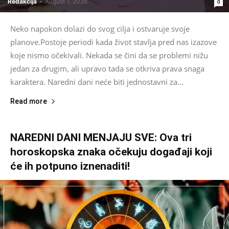
Redakcija
-
August 7, 2026
0
Neko napokon dolazi do svog cilja i ostvaruje svoje
planove.Postoje periodi kada život stavlja pred nas izazove
koje nismo očekivali. Nekada se čini da se problemi nižu
jedan za drugim, ali upravo tada se otkriva prava snaga
karaktera. Naredni dani neće biti jednostavni za...
Read more
NAREDNI DANI MENJAJU SVE: Ova tri
horoskopska znaka očekuju događaji koji
će ih potpuno iznenaditi!