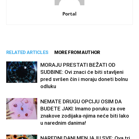
Portal
RELATED ARTICLES
MORE FROM AUTHOR
MORAJU PRESTATI BEŽATI OD
SUDBINE: Ovi znaci će biti stavljeni
pred svršen čin i moraju doneti bolnu
odluku
NEMATE DRUGU OPCIJU OSIM DA
BUDETE JAKI: Imamo poruku za ove
znakove zodijaka-njima neće biti lako
u narednim danima!
NAREDNI DANI MENJAJU SVE: Ova tri