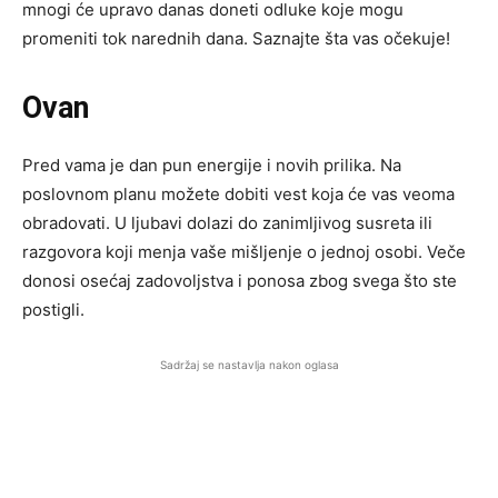
mnogi će upravo danas doneti odluke koje mogu
promeniti tok narednih dana. Saznajte šta vas očekuje!
Ovan
Pred vama je dan pun energije i novih prilika. Na
poslovnom planu možete dobiti vest koja će vas veoma
obradovati. U ljubavi dolazi do zanimljivog susreta ili
razgovora koji menja vaše mišljenje o jednoj osobi. Veče
donosi osećaj zadovoljstva i ponosa zbog svega što ste
postigli.
Sadržaj se nastavlja nakon oglasa