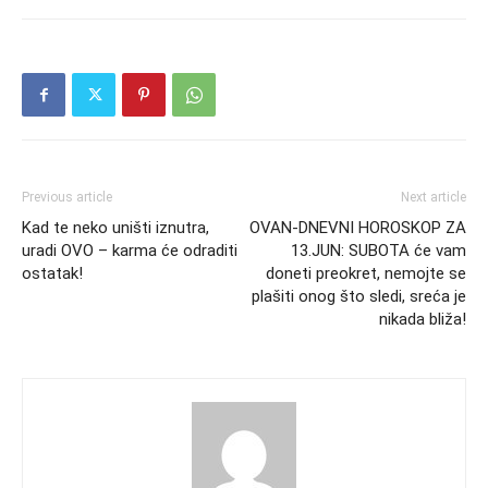
Previous article
Next article
Kad te neko uništi iznutra,
OVAN-DNEVNI HOROSKOP ZA
uradi OVO – karma će odraditi
13.JUN: SUBOTA će vam
ostatak!
doneti preokret, nemojte se
plašiti onog što sledi, sreća je
nikada bliža!