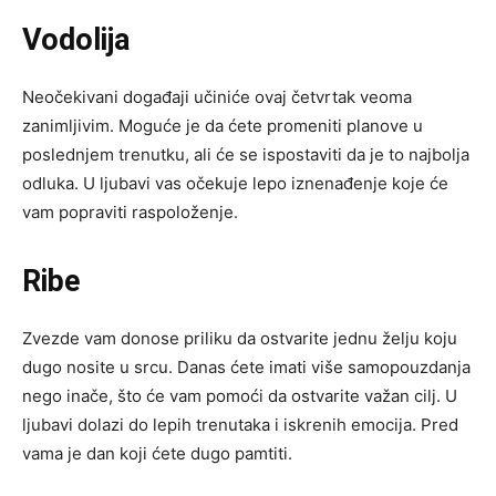
Vodolija
Neočekivani događaji učiniće ovaj četvrtak veoma
zanimljivim. Moguće je da ćete promeniti planove u
poslednjem trenutku, ali će se ispostaviti da je to najbolja
odluka. U ljubavi vas očekuje lepo iznenađenje koje će
vam popraviti raspoloženje.
Ribe
Zvezde vam donose priliku da ostvarite jednu želju koju
dugo nosite u srcu. Danas ćete imati više samopouzdanja
nego inače, što će vam pomoći da ostvarite važan cilj. U
ljubavi dolazi do lepih trenutaka i iskrenih emocija. Pred
vama je dan koji ćete dugo pamtiti.