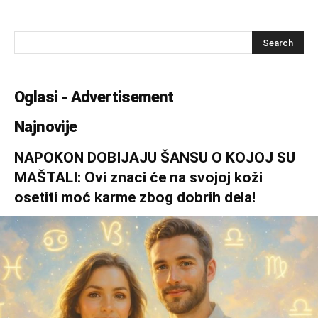
Oglasi - Advertisement
Najnovije
NAPOKON DOBIJAJU ŠANSU O KOJOJ SU
MAŠTALI: Ovi znaci će na svojoj koži
osetiti moć karme zbog dobrih dela!