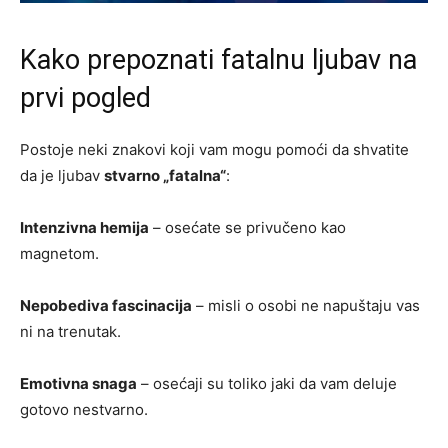
Kako prepoznati fatalnu ljubav na
prvi pogled
Postoje neki znakovi koji vam mogu pomoći da shvatite
da je ljubav
stvarno „fatalna“
:
Intenzivna hemija
– osećate se privučeno kao
magnetom.
Nepobediva fascinacija
– misli o osobi ne napuštaju vas
ni na trenutak.
Emotivna snaga
– osećaji su toliko jaki da vam deluje
gotovo nestvarno.