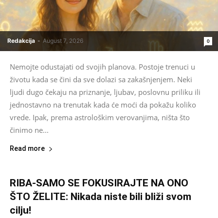
Redakcija
-
August 7, 2026
0
Nemojte odustajati od svojih planova. Postoje trenuci u
životu kada se čini da sve dolazi sa zakašnjenjem. Neki
ljudi dugo čekaju na priznanje, ljubav, poslovnu priliku ili
jednostavno na trenutak kada će moći da pokažu koliko
vrede. Ipak, prema astrološkim verovanjima, ništa što
činimo ne...
Read more
RIBA-SAMO SE FOKUSIRAJTE NA ONO
ŠTO ŽELITE: Nikada niste bili bliži svom
cilju!