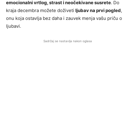
emocionalni vrtlog, strast i neočekivane susrete
. Do
kraja decembra možete doživeti
ljubav na prvi pogled
,
onu koja ostavlja bez daha i zauvek menja vašu priču o
ljubavi.
Sadržaj se nastavlja nakon oglasa