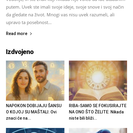
putem. Uvek ste imali svoje ideje, svoje snove i svoj način
da gledate na život. Mnogi vas nisu uvek razumeli, ali
upravo ta posebnost...
Read more
Izdvojeno
NAPOKON DOBIJAJU ŠANSU
RIBA-SAMO SE FOKUSIRAJTE
O KOJOJ SU MAŠTALI: Ovi
NA ONO ŠTO ŽELITE: Nikada
znaci će na...
niste bili bliži...