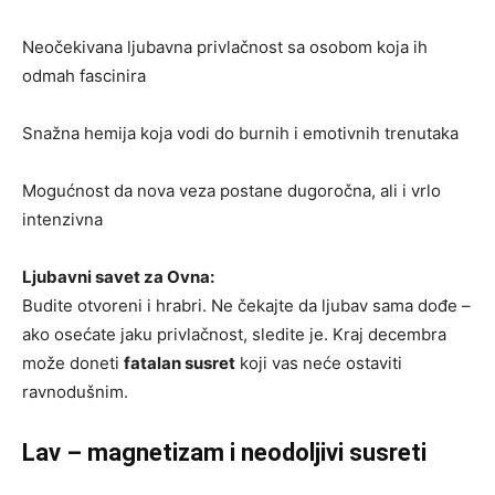
Neočekivana ljubavna privlačnost sa osobom koja ih
odmah fascinira
Snažna hemija koja vodi do burnih i emotivnih trenutaka
Mogućnost da nova veza postane dugoročna, ali i vrlo
intenzivna
Ljubavni savet za Ovna:
Budite otvoreni i hrabri. Ne čekajte da ljubav sama dođe –
ako osećate jaku privlačnost, sledite je. Kraj decembra
može doneti
fatalan susret
koji vas neće ostaviti
ravnodušnim.
Lav – magnetizam i neodoljivi susreti