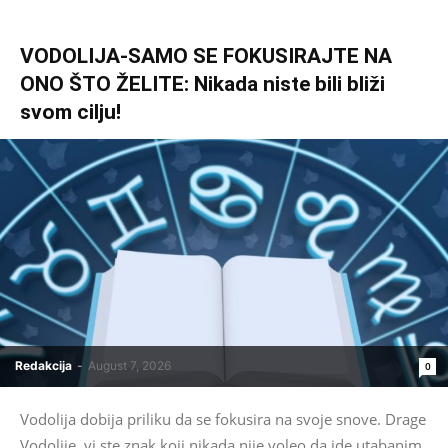
VODOLIJA-SAMO SE FOKUSIRAJTE NA
ONO ŠTO ŽELITE: Nikada niste bili bliži
svom cilju!
Redakcija
-
August 7, 2026
0
Vodolija dobija priliku da se fokusira na svoje snove. Drage
Vodolije, vi ste znak koji nikada nije voleo da ide utabanim