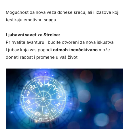
Mogućnost da nova veza donese sreću, ali i izazove koji
testiraju emotivnu snagu
Ljubavni savet za Strelca:
Prihvatite avanturu i budite otvoreni za nova iskustva.
Ljubav koja vas pogodi
odmah i neočekivano
može
doneti radost i promene u vaš život.