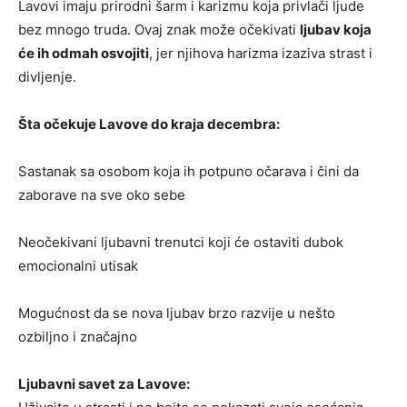
Lavovi imaju prirodni šarm i karizmu koja privlači ljude
bez mnogo truda. Ovaj znak može očekivati
ljubav koja
će ih odmah osvojiti
, jer njihova harizma izaziva strast i
divljenje.
Šta očekuje Lavove do kraja decembra:
Sastanak sa osobom koja ih potpuno očarava i čini da
zaborave na sve oko sebe
Neočekivani ljubavni trenutci koji će ostaviti dubok
emocionalni utisak
Mogućnost da se nova ljubav brzo razvije u nešto
ozbiljno i značajno
Ljubavni savet za Lavove: