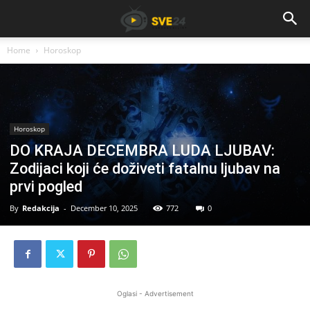
Home
Horoskop
Horoskop
DO KRAJA DECEMBRA LUDA LJUBAV:
Zodijaci koji će doživeti fatalnu ljubav na
prvi pogled
By
Redakcija
-
December 10, 2025
772
0
Oglasi - Advertisement