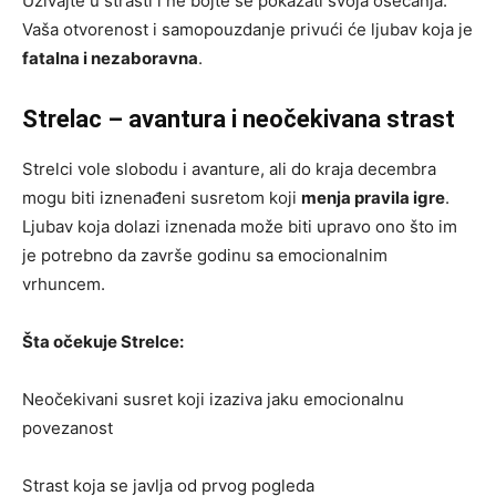
Uživajte u strasti i ne bojte se pokazati svoja osećanja.
Vaša otvorenost i samopouzdanje privući će ljubav koja je
fatalna i nezaboravna
.
Strelac – avantura i neočekivana strast
Strelci vole slobodu i avanture, ali do kraja decembra
mogu biti iznenađeni susretom koji
menja pravila igre
.
Ljubav koja dolazi iznenada može biti upravo ono što im
je potrebno da završe godinu sa emocionalnim
vrhuncem.
Šta očekuje Strelce:
Neočekivani susret koji izaziva jaku emocionalnu
povezanost
Strast koja se javlja od prvog pogleda