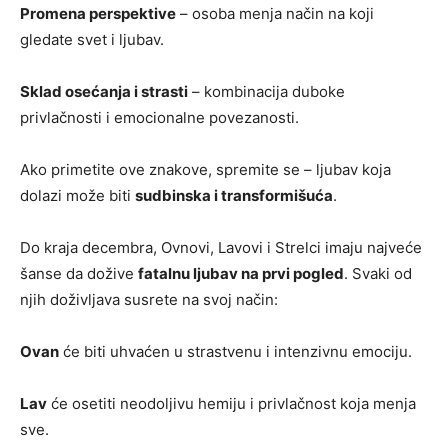
Promena perspektive
– osoba menja način na koji
gledate svet i ljubav.
Sklad osećanja i strasti
– kombinacija duboke
privlačnosti i emocionalne povezanosti.
Ako primetite ove znakove, spremite se – ljubav koja
dolazi može biti
sudbinska i transformišuća
.
Do kraja decembra, Ovnovi, Lavovi i Strelci imaju najveće
šanse da dožive
fatalnu ljubav na prvi pogled
. Svaki od
njih doživljava susrete na svoj način:
Ovan
će biti uhvaćen u strastvenu i intenzivnu emociju.
Lav
će osetiti neodoljivu hemiju i privlačnost koja menja
sve.