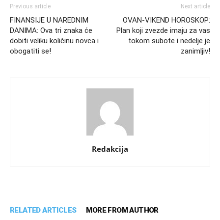
Previous article
Next article
FINANSIJE U NAREDNIM
OVAN-VIKEND HOROSKOP:
DANIMA: Ova tri znaka će
Plan koji zvezde imaju za vas
dobiti veliku količinu novca i
tokom subote i nedelje je
obogatiti se!
zanimljiv!
Redakcija
RELATED ARTICLES
MORE FROM AUTHOR