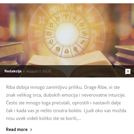
Redakcija
-
August 7, 2026
0
Riba dobija mnogo zanimljivu priliku. Drage Ribe, vi ste
znak velikog srca, dubokih emocija i neverovatne intuicije.
Često ste mnogo toga prećutali, oprostili i nastavili dalje
čak i kada vas je nešto iznutra bolelo. Ljudi oko vas možda
nisu uvek videli koliko ste se borili,...
Read more