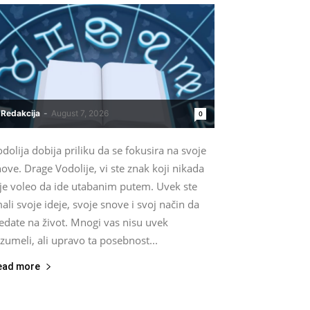
Redakcija
-
August 7, 2026
0
dolija dobija priliku da se fokusira na svoje
ove. Drage Vodolije, vi ste znak koji nikada
ije voleo da ide utabanim putem. Uvek ste
ali svoje ideje, svoje snove i svoj način da
edate na život. Mnogi vas nisu uvek
zumeli, ali upravo ta posebnost...
ead more