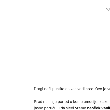
Ogl
Dragi naši pustite da vas vodi srce. Ovo je 
Pred nama je period u kome emocije izlaze 
jasno poručuju da sledi vreme
neočekivanih