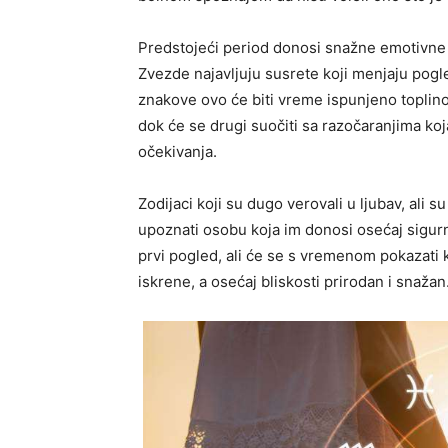
Predstojeći period donosi snažne emotivne
Zvezde najavljuju susrete koji menjaju pogled
znakove ovo će biti vreme ispunjeno topli
dok će se drugi suočiti sa razočaranjima koja
očekivanja.
Zodijaci koji su dugo verovali u ljubav, ali s
upoznati osobu koja im donosi osećaj sigurno
prvi pogled, ali će se s vremenom pokazati k
iskrene, a osećaj bliskosti prirodan i snažan