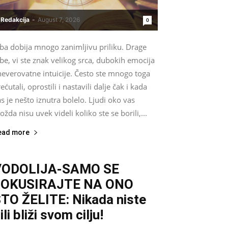
Redakcija
-
August 7, 2026
0
iba dobija mnogo zanimljivu priliku. Drage
be, vi ste znak velikog srca, dubokih emocija
neverovatne intuicije. Često ste mnogo toga
ećutali, oprostili i nastavili dalje čak i kada
s je nešto iznutra bolelo. Ljudi oko vas
žda nisu uvek videli koliko ste se borili,...
ead more
VODOLIJA-SAMO SE
FOKUSIRAJTE NA ONO
TO ŽELITE: Nikada niste
ili bliži svom cilju!