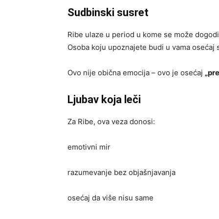
Sudbinski susret
Ribe ulaze u period u kome se može dogodi
Osoba koju upoznajete budi u vama osećaj s
Ovo nije obična emocija – ovo je osećaj
„pr
Ljubav koja leči
Za Ribe, ova veza donosi:
emotivni mir
razumevanje bez objašnjavanja
osećaj da više nisu same