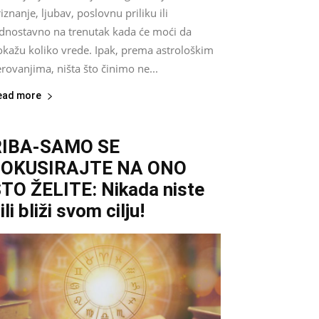
iznanje, ljubav, poslovnu priliku ili
ednostavno na trenutak kada će moći da
okažu koliko vrede. Ipak, prema astrološkim
rovanjima, ništa što činimo ne...
ead more
RIBA-SAMO SE
FOKUSIRAJTE NA ONO
TO ŽELITE: Nikada niste
ili bliži svom cilju!