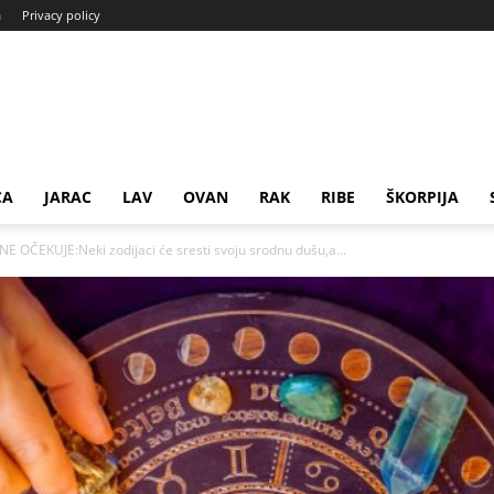
a
Privacy policy
CA
JARAC
LAV
OVAN
RAK
RIBE
ŠKORPIJA
ČEKUJE:Neki zodijaci će sresti svoju srodnu dušu,a...