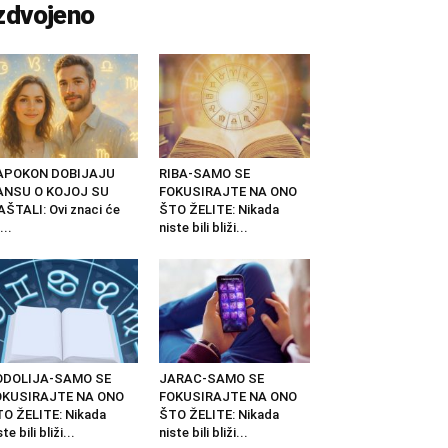
zdvojeno
APOKON DOBIJAJU
RIBA-SAMO SE
ANSU O KOJOJ SU
FOKUSIRAJTE NA ONO
ŠTALI: Ovi znaci će
ŠTO ŽELITE: Nikada
...
niste bili bliži...
ODOLIJA-SAMO SE
JARAC-SAMO SE
OKUSIRAJTE NA ONO
FOKUSIRAJTE NA ONO
O ŽELITE: Nikada
ŠTO ŽELITE: Nikada
ste bili bliži...
niste bili bliži...