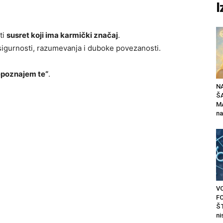
I
ti
susret koji ima karmički značaj
.
igurnosti, razumevanja i duboke povezanosti.
epoznajem te“
.
N
Š
MA
na
V
F
ŠT
ni