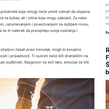
pr
j
 preokrete koje mnogi neće umeti odmah da objasne.
p
 na ljubav, ali i istine koje mogu zaboleti. Za neke
ve
nom, razumevanjem i povezivanjem na dubljem nivou,
 će ih naterati da preispitaju svoja osećanja i
R
u strpljivo čekali pravi trenutak, mogli bi konačno
sti i pripadnosti. Ti susreti neće biti dramatični na
ao sudbinski. Razgovori će teći lako, emocije će biti
Š
.
b