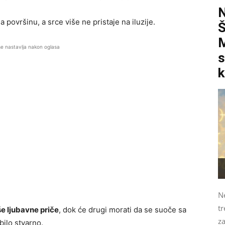
na površinu, a srce više ne pristaje na iluzije.
M
se nastavlja nakon oglasa
s
k
N
tr
še ljubavne priče
, dok će drugi morati da se suoče sa
z
bilo stvarno.