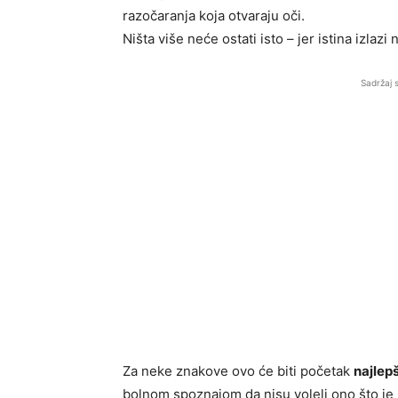
razočaranja koja otvaraju oči.
Ništa više neće ostati isto – jer istina izlazi 
Sadržaj 
Za neke znakove ovo će biti početak
najlep
bolnom spoznajom da nisu voleli ono što je 