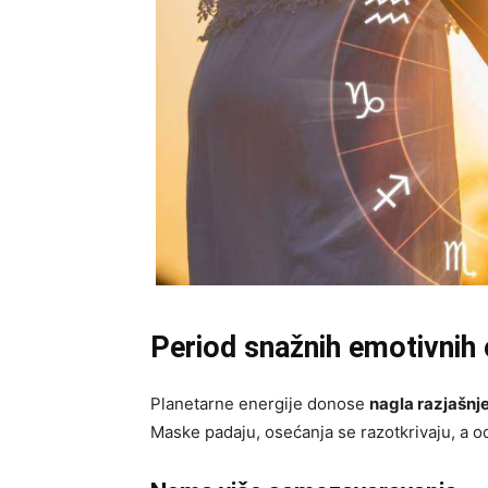
Period snažnih emotivnih 
Planetarne energije donose
nagla razjašnj
Maske padaju, osećanja se razotkrivaju, a