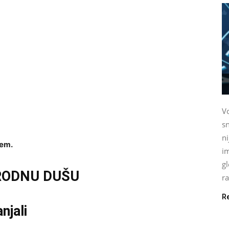
Vo
sn
n
jem.
im
gl
RODNU DUŠU
ra
R
njali