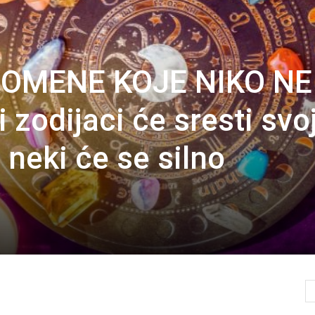
OMENE KOJE NIKO NE
zodijaci će sresti svo
neki će se silno