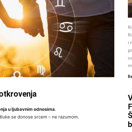
R
Ri
i 
pr
va
mo
R
otkrovenja
enja u ljubavnim odnosima
.
Š
 odluke se donose srcem – ne razumom.
b