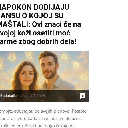
NAPOKON DOBIJAJU
ŠANSU O KOJOJ SU
AŠTALI: Ovi znaci će na
vojoj koži osetiti moć
arme zbog dobrih dela!
Redakcija
-
August 7, 2026
0
emojte odustajati od svojih planova. Postoje
enuci u životu kada se čini da sve dolazi sa
akašnjenjem. Neki ljudi dugo čekaju na