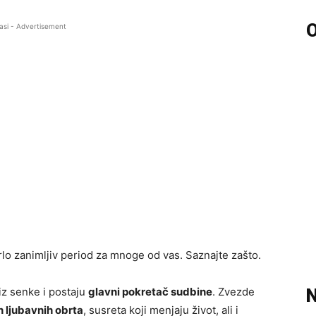
O
asi - Advertisement
vrlo zanimljiv period za mnoge od vas. Saznajte zašto.
iz senke i postaju
glavni pokretač sudbine
. Zvezde
N
 ljubavnih obrta
, susreta koji menjaju život, ali i