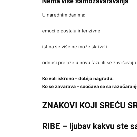
Nema više samozavaravanja
U narednim danima:
emocije postaju intenzivne
istina se više ne može skrivati
odnosi prelaze u novu fazu ili se završavaju
Ko voli iskreno – dobija nagradu.
Ko se zavarava – suočava se sa razočaran
ZNAKOVI KOJI SREĆU S
RIBE – ljubav kakvu ste sa