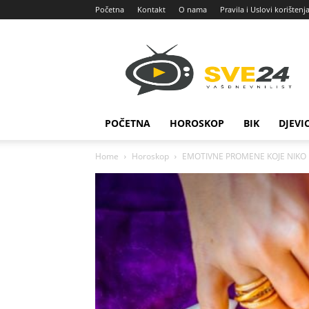
Početna
Kontakt
O nama
Pravila i Uslovi korištenj
Sve
24
POČETNA
HOROSKOP
BIK
DJEVI
Home
Horoskop
EMOTIVNE PROMENE KOJE NIKO NE O