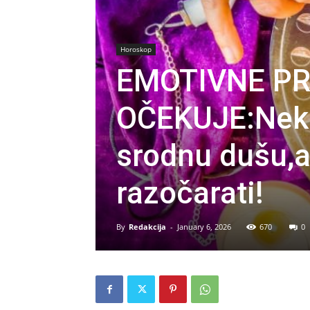
Horoskop
EMOTIVNE PR
OČEKUJE:Neki 
srodnu dušu,a 
razočarati!
By
Redakcija
-
January 6, 2026
670
0