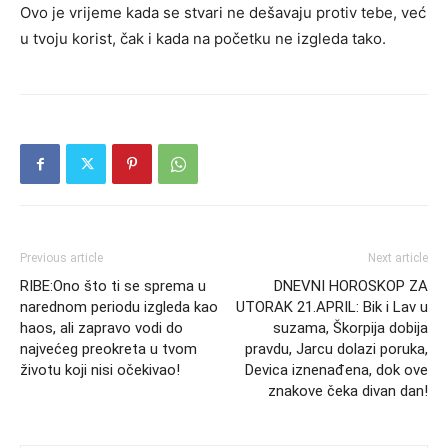
Ovo je vrijeme kada se stvari ne dešavaju protiv tebe, već
u tvoju korist, čak i kada na početku ne izgleda tako.
Previous article
Next article
RIBE:Ono što ti se sprema u
DNEVNI HOROSKOP ZA
narednom periodu izgleda kao
UTORAK 21.APRIL: Bik i Lav u
haos, ali zapravo vodi do
suzama, Škorpija dobija
najvećeg preokreta u tvom
pravdu, Jarcu dolazi poruka,
životu koji nisi očekivao!
Devica iznenađena, dok ove
znakove čeka divan dan!