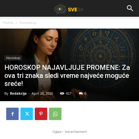
Home
Horoskop
Horoskop
HOROSKOP NAJAVLJUJE PROMENE: Za
ova tri znaka sledi vreme najveće moguće
sreće!
By
Redakcija
-
April 20, 2026
427
0
Oglasi - Advertisement