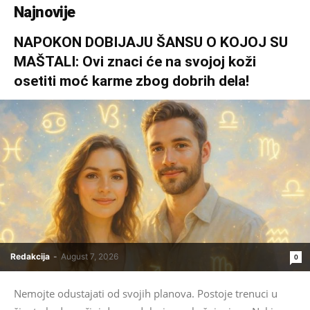
Najnovije
NAPOKON DOBIJAJU ŠANSU O KOJOJ SU
MAŠTALI: Ovi znaci će na svojoj koži
osetiti moć karme zbog dobrih dela!
Redakcija
-
August 7, 2026
0
Nemojte odustajati od svojih planova. Postoje trenuci u