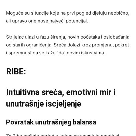
Moguće su situacije koje na prvi pogled djeluju neobično,
ali upravo one nose najveći potencijal.
Strijelac ulazi u fazu širenja, novih početaka i oslobađanja
od starih ograničenja. Sreća dolazi kroz promjenu, pokret
i spremnost da se kaže “da” novim iskustvima.
RIBE:
Intuitivna sreća, emotivni mir i
unutrašnje iscjeljenje
Povratak unutrašnjeg balansa
Za Ribe počinje period u kojem se smanjuje emotivni