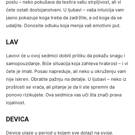
poslu – neko pokušava da testira vašu strpljivost, ali vi
ćete ostati dostojanstveni. U ljubavi – vaša intuicija vam
jasno pokazuje koga treba da zadržite, a od koga da se
udaljite. Donosite odluku koja menja vaš emotivni put.
LAV
Lavovi će u ovoj sedmici dobiti priliku da pokažu snagu i
samopouzdanje. Biće situacija koja zahteva hrabrost – i vi
ćete je imati. Posao napreduje, ali neko u okruženju vam
nije iskren. Obratite pažnju na detalje. U ljubavi – neko iz
prošlosti se vraća, ali pitanje je da li ste spremni da
ponovo rizikujete. Ova sedmica vas uči šta znači prava
lojalnost.
DEVICA
Device ulaze u period u kojem sve dolazi na svoje.