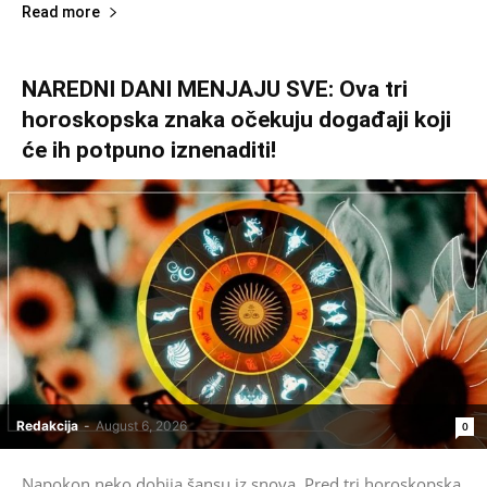
Read more
NAREDNI DANI MENJAJU SVE: Ova tri
horoskopska znaka očekuju događaji koji
će ih potpuno iznenaditi!
Redakcija
-
August 6, 2026
0
Napokon neko dobija šansu iz snova. Pred tri horoskopska