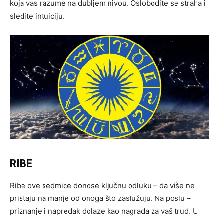
koja vas razume na dubljem nivou. Oslobodite se straha i
sledite intuiciju.
RIBE
Ribe ove sedmice donose ključnu odluku – da više ne
pristaju na manje od onoga što zaslužuju. Na poslu –
priznanje i napredak dolaze kao nagrada za vaš trud. U