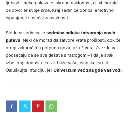
ljubavi – neko pokazuje iskrenu naklonost, ali vi morate
da otvorite svoje srce. Kraj sedmice donosi emotivno
ispunjenje i osećaj zahvalnosti.
Sledeća sedmica je
sedmica odluka i otvaranja novih
puteva
. Neki će morati da zatvore vrata prošlosti, dok će
drugi zakoračiti u potpuno novu fazu života. Zvezde vas
podsećaju da se sve dešava s razlogom – i da je svaki
izbor koji donosite korak bliže vašoj istinskoj sreći.
Osluškujte intuiciju, jer
Univerzum već zna gde vas vodi.