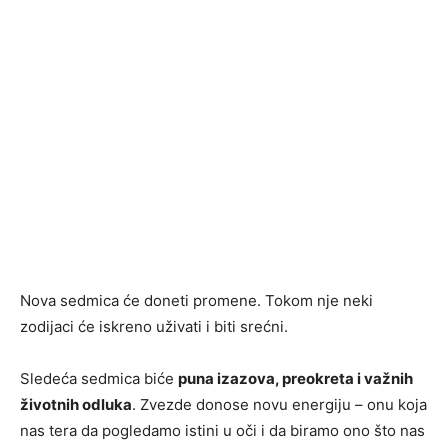
Nova sedmica će doneti promene. Tokom nje neki
zodijaci će iskreno uživati i biti srećni.
Sledeća sedmica biće
puna izazova, preokreta i važnih
životnih odluka
. Zvezde donose novu energiju – onu koja
nas tera da pogledamo istini u oči i da biramo ono što nas