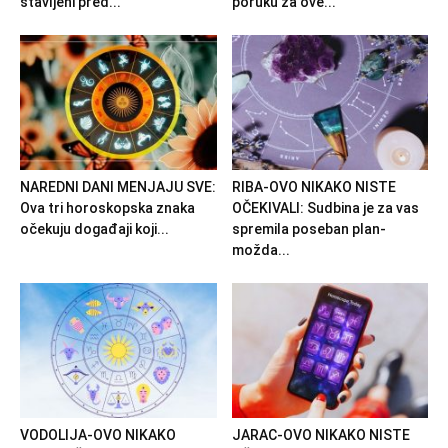
stavljeni pred...
poruku za ove...
NAREDNI DANI MENJAJU SVE:
RIBA-OVO NIKAKO NISTE
Ova tri horoskopska znaka
OČEKIVALI: Sudbina je za vas
očekuju događaji koji...
spremila poseban plan-
možda...
VODOLIJA-OVO NIKAKO
JARAC-OVO NIKAKO NISTE