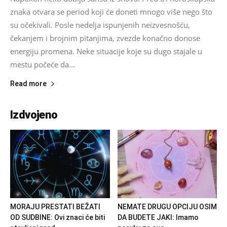
znaka otvara se period koji će doneti mnogo više nego što
su očekivali. Posle nedelja ispunjenih neizvesnošću,
čekanjem i brojnim pitanjima, zvezde konačno donose
energiju promena. Neke situacije koje su dugo stajale u
mestu počeće da...
Read more
Izdvojeno
MORAJU PRESTATI BEŽATI
NEMATE DRUGU OPCIJU OSIM
OD SUDBINE: Ovi znaci će biti
DA BUDETE JAKI: Imamo