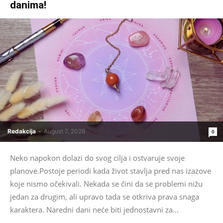
danima!
Redakcija
-
August 7, 2026
0
Neko napokon dolazi do svog cilja i ostvaruje svoje
planove.Postoje periodi kada život stavlja pred nas izazove
koje nismo očekivali. Nekada se čini da se problemi nižu
jedan za drugim, ali upravo tada se otkriva prava snaga
karaktera. Naredni dani neće biti jednostavni za...