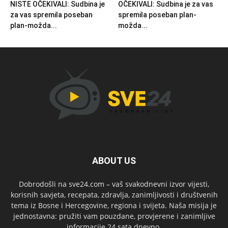
NISTE OČEKIVALI: Sudbina je
OČEKIVALI: Sudbina je za vas
za vas spremila poseban
spremila poseban plan-
plan-možda...
možda...
ABOUT US
Dobrodošli na sve24.com – vaš svakodnevni izvor vijesti,
korisnih savjeta, recepata, zdravlja, zanimljivosti i društvenih
tema iz Bosne i Hercegovine, regiona i svijeta. Naša misija je
jednostavna: pružiti vam pouzdane, provjerene i zanimljive
informacije 24 sata dnevno.