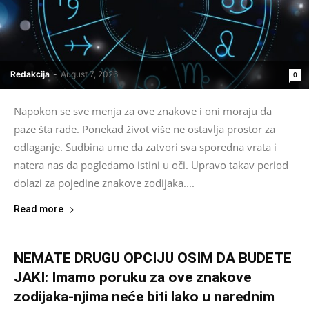
Redakcija
-
August 7, 2026
0
Napokon se sve menja za ove znakove i oni moraju da
paze šta rade. Ponekad život više ne ostavlja prostor za
odlaganje. Sudbina ume da zatvori sva sporedna vrata i
natera nas da pogledamo istini u oči. Upravo takav period
dolazi za pojedine znakove zodijaka....
Read more
NEMATE DRUGU OPCIJU OSIM DA BUDETE
JAKI: Imamo poruku za ove znakove
zodijaka-njima neće biti lako u narednim