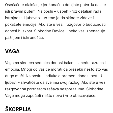
Osećaćete olakšanje jer konačno dobijate potvrdu da ste
išli pravim putem. Na poslu – uspeh kroz detaljan rad i
istrajnost. Ljubavno – vreme je da skinete zidove i
pokažete emocije. Ako ste u vezi, razgovor o budućnosti
donosi bliskost. Slobodne Device – neko vas iznenađuje
pažnjom i iskrenošću.
VAGA
Vagama sledeća sedmica donosi balans između razuma i
emocija. Mnogi od vas će morati da preseku nešto što vas
dugo muči. Na poslu – odluka o promeni donosi rast. U
ljubavi – shvatićete da sve ima svoj razlog. Ako ste u vezi,
razgovor sa partnerom rešava nesporazume. Slobodne
Vage mogu započeti nešto novo i vrlo obećavajuće.
ŠKORPIJA