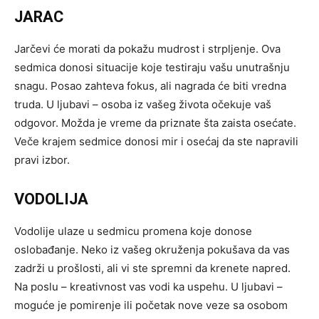
JARAC
Jarčevi će morati da pokažu mudrost i strpljenje. Ova
sedmica donosi situacije koje testiraju vašu unutrašnju
snagu. Posao zahteva fokus, ali nagrada će biti vredna
truda. U ljubavi – osoba iz vašeg života očekuje vaš
odgovor. Možda je vreme da priznate šta zaista osećate.
Veče krajem sedmice donosi mir i osećaj da ste napravili
pravi izbor.
VODOLIJA
Vodolije ulaze u sedmicu promena koje donose
oslobađanje. Neko iz vašeg okruženja pokušava da vas
zadrži u prošlosti, ali vi ste spremni da krenete napred.
Na poslu – kreativnost vas vodi ka uspehu. U ljubavi –
moguće je pomirenje ili početak nove veze sa osobom