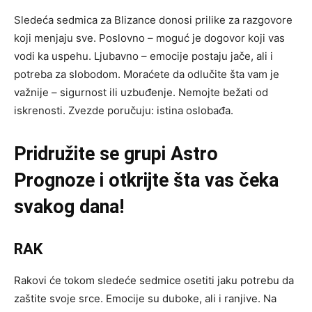
Sledeća sedmica za Blizance donosi prilike za razgovore
koji menjaju sve. Poslovno – moguć je dogovor koji vas
vodi ka uspehu. Ljubavno – emocije postaju jače, ali i
potreba za slobodom. Moraćete da odlučite šta vam je
važnije – sigurnost ili uzbuđenje. Nemojte bežati od
iskrenosti. Zvezde poručuju: istina oslobađa.
Pridružite se grupi
Astro
Prognoze
i otkrijte šta vas čeka
svakog dana!
RAK
Rakovi će tokom sledeće sedmice osetiti jaku potrebu da
zaštite svoje srce. Emocije su duboke, ali i ranjive. Na