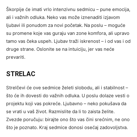
Škorpije će imati vrlo intenzivnu sedmicu – pune emocija,
ali i važnih odluka. Neko vas može iznenaditi izjavom
ljubavi ili ponudom za novi početak. Na poslu – moguće
su promene koje vas guraju van zone komfora, ali upravo
tamo vas čeka uspeh. Ljubav traži iskrenost – i od vas i od
druge strane. Oslonite se na intuiciju, jer vas neće
prevariti.
STRELAC
Strelčevi će ove sedmice želeti slobodu, ali i stabilnost –
što će ih dovesti do važnih odluka. U poslu dolaze vesti o
projektu koji vas pokreće. Ljubavno – neko pokušava da
se vrati u vaš život. Razmislite da li to zaista želite.
Zvezde poručuju: birajte ono što vas čini srećnim, ne ono
što je poznato. Kraj sedmice donosi osećaj zadovoljstva.