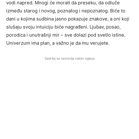
vodi napred. Mnogi će morati da preseku, da odluče
između starog i novog, poznatog i nepoznatog. Biće to
dani u kojima sudbina jasno pokazuje znakove, a oni koji
slušaju svoju intuiciju biće nagrađeni. Ljubav, posao,
porodica i unutrašnji mir – sve dolazi pod svetlo istine.
Univerzum ima plan, a važno je da mu verujete.
Sadržaj se nastavlja nakon oglasa