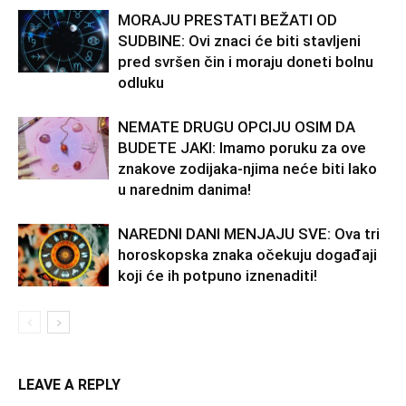
MORAJU PRESTATI BEŽATI OD
SUDBINE: Ovi znaci će biti stavljeni
pred svršen čin i moraju doneti bolnu
odluku
NEMATE DRUGU OPCIJU OSIM DA
BUDETE JAKI: Imamo poruku za ove
znakove zodijaka-njima neće biti lako
u narednim danima!
NAREDNI DANI MENJAJU SVE: Ova tri
horoskopska znaka očekuju događaji
koji će ih potpuno iznenaditi!
LEAVE A REPLY