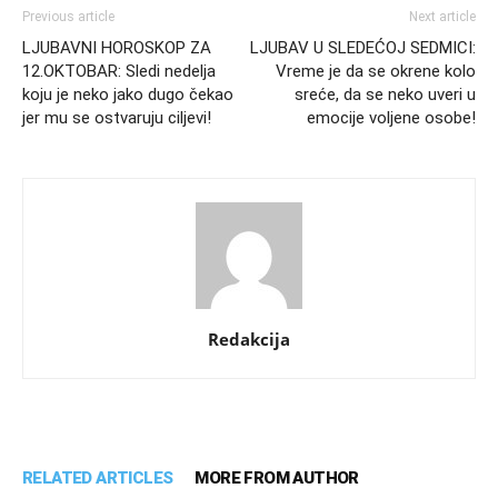
Previous article
Next article
LJUBAVNI HOROSKOP ZA
LJUBAV U SLEDEĆOJ SEDMICI:
12.OKTOBAR: Sledi nedelja
Vreme je da se okrene kolo
koju je neko jako dugo čekao
sreće, da se neko uveri u
jer mu se ostvaruju ciljevi!
emocije voljene osobe!
Redakcija
RELATED ARTICLES
MORE FROM AUTHOR