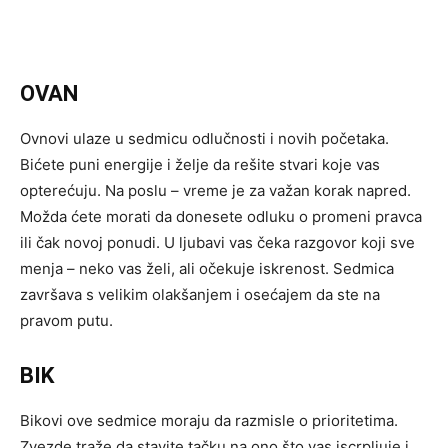
OVAN
Ovnovi ulaze u sedmicu odlučnosti i novih početaka.
Bićete puni energije i želje da rešite stvari koje vas
opterećuju. Na poslu – vreme je za važan korak napred.
Možda ćete morati da donesete odluku o promeni pravca
ili čak novoj ponudi. U ljubavi vas čeka razgovor koji sve
menja – neko vas želi, ali očekuje iskrenost. Sedmica
završava s velikim olakšanjem i osećajem da ste na
pravom putu.
BIK
Bikovi ove sedmice moraju da razmisle o prioritetima.
Zvezde traže da stavite tačku na ono što vas iscrpljuje i