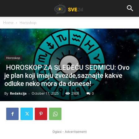
Home
Horoskop
Horoskop
HOROSKOP ZA SLEDEĆU SEDMICU: Ovo
je plan koji imaju zvezde,saznajte kakve
odluke neko mora da donese!
By
Redakcija
-
October 11, 2025
2908
0
Oglasi - Advertisement