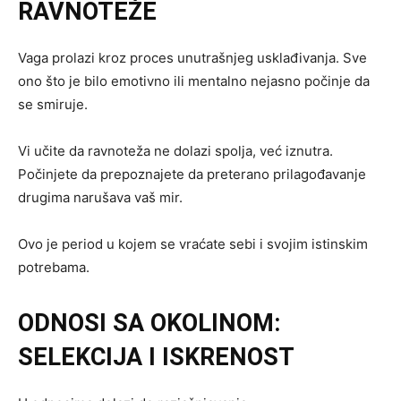
RAVNOTEŽE
Vaga prolazi kroz proces unutrašnjeg usklađivanja. Sve
ono što je bilo emotivno ili mentalno nejasno počinje da
se smiruje.
Vi učite da ravnoteža ne dolazi spolja, već iznutra.
Počinjete da prepoznajete da preterano prilagođavanje
drugima narušava vaš mir.
Ovo je period u kojem se vraćate sebi i svojim istinskim
potrebama.
ODNOSI SA OKOLINOM:
SELEKCIJA I ISKRENOST