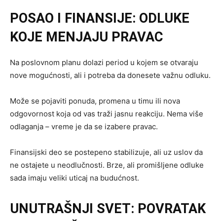
POSAO I FINANSIJE: ODLUKE
KOJE MENJAJU PRAVAC
Na poslovnom planu dolazi period u kojem se otvaraju
nove mogućnosti, ali i potreba da donesete važnu odluku.
Može se pojaviti ponuda, promena u timu ili nova
odgovornost koja od vas traži jasnu reakciju. Nema više
odlaganja – vreme je da se izabere pravac.
Finansijski deo se postepeno stabilizuje, ali uz uslov da
ne ostajete u neodlučnosti. Brze, ali promišljene odluke
sada imaju veliki uticaj na budućnost.
UNUTRAŠNJI SVET: POVRATAK