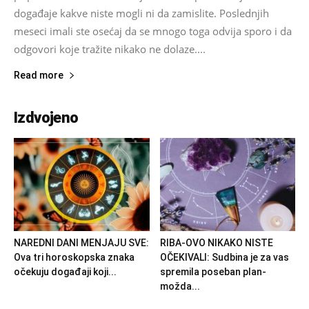
događaje kakve niste mogli ni da zamislite. Poslednjih
meseci imali ste osećaj da se mnogo toga odvija sporo i da
odgovori koje tražite nikako ne dolaze....
Read more
Izdvojeno
NAREDNI DANI MENJAJU SVE:
RIBA-OVO NIKAKO NISTE
Ova tri horoskopska znaka
OČEKIVALI: Sudbina je za vas
očekuju događaji koji...
spremila poseban plan-
možda...