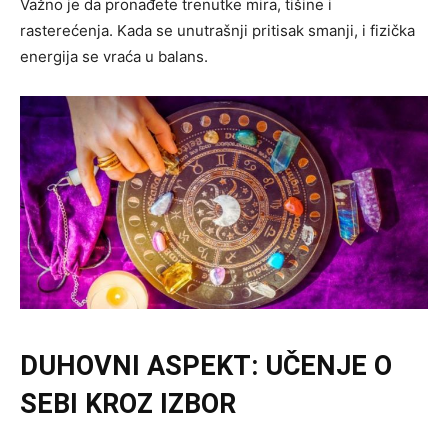
Važno je da pronađete trenutke mira, tišine i
rasterećenja. Kada se unutrašnji pritisak smanji, i fizička
energija se vraća u balans.
DUHOVNI ASPEKT: UČENJE O
SEBI KROZ IZBOR