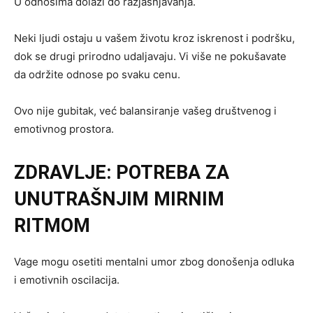
U odnosima dolazi do razjašnjavanja.
Neki ljudi ostaju u vašem životu kroz iskrenost i podršku,
dok se drugi prirodno udaljavaju. Vi više ne pokušavate
da održite odnose po svaku cenu.
Ovo nije gubitak, već balansiranje vašeg društvenog i
emotivnog prostora.
ZDRAVLJE: POTREBA ZA
UNUTRAŠNJIM MIRNIM
RITMOM
Vage mogu osetiti mentalni umor zbog donošenja odluka
i emotivnih oscilacija.