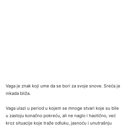
Vaga je znak koji ume da se bori za svoje snove. Sreća je
nikada bliža.
Vaga ulazi u period u kojem se mnoge stvari koje su bile
u zastoju konačno pokreću, ali ne naglo i haotično, već
kroz situacije koje traže odluku, jasnoću i unutrašnju