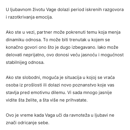
U ljubavnom životu Vage dolazi period iskrenih razgovora
i razotkrivanja emocija.
Ako ste u vezi, partner može pokrenuti temu koja menja
dinamiku odnosa. To može biti trenutak u kojem se
konačno govori ono što je dugo izbegavano. Iako može
delovati neprijatno, ovo donosi veću jasnoću i mogućnost
stabilnijeg odnosa.
Ako ste slobodni, moguća je situacija u kojoj se vraća
osoba iz prošlosti ili dolazi novo poznanstvo koje vas
stavlja pred emotivnu dilemu. Vi sada mnogo jasnije
vidite šta želite, a šta više ne prihvatate.
Ovo je vreme kada Vaga uči da ravnoteža u ljubavi ne
znači odricanje sebe.