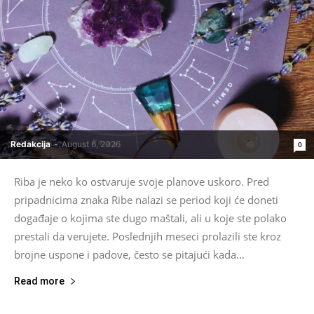
Redakcija
-
August 6, 2026
0
Riba je neko ko ostvaruje svoje planove uskoro. Pred
pripadnicima znaka Ribe nalazi se period koji će doneti
događaje o kojima ste dugo maštali, ali u koje ste polako
prestali da verujete. Poslednjih meseci prolazili ste kroz
brojne uspone i padove, često se pitajući kada...
Read more