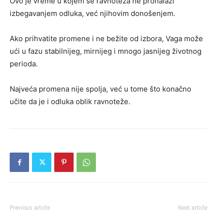
Ovo je vreme u kojem se ravnoteža ne pronalazi
izbegavanjem odluka, već njihovim donošenjem.
Ako prihvatite promene i ne bežite od izbora, Vaga može
ući u fazu stabilnijeg, mirnijeg i mnogo jasnijeg životnog
perioda.
Najveća promena nije spolja, već u tome što konačno
učite da je i odluka oblik ravnoteže.
Previous article
Next article