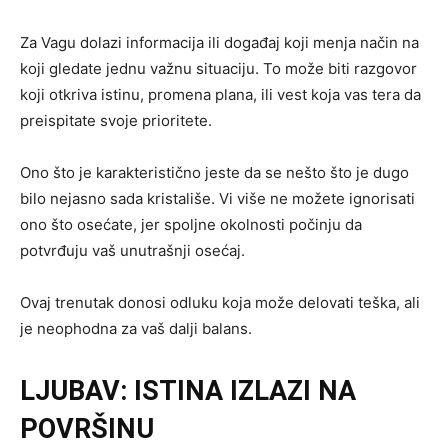
Za Vagu dolazi informacija ili događaj koji menja način na
koji gledate jednu važnu situaciju. To može biti razgovor
koji otkriva istinu, promena plana, ili vest koja vas tera da
preispitate svoje prioritete.
Ono što je karakteristično jeste da se nešto što je dugo
bilo nejasno sada kristališe. Vi više ne možete ignorisati
ono što osećate, jer spoljne okolnosti počinju da
potvrđuju vaš unutrašnji osećaj.
Ovaj trenutak donosi odluku koja može delovati teška, ali
je neophodna za vaš dalji balans.
LJUBAV: ISTINA IZLAZI NA
POVRŠINU