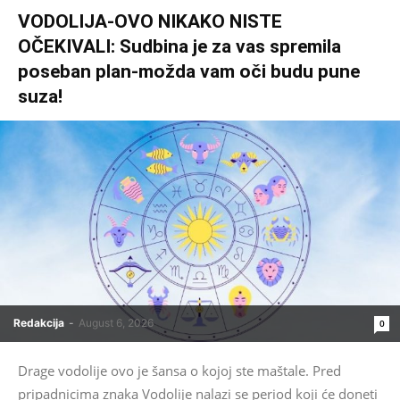
VODOLIJA-OVO NIKAKO NISTE
OČEKIVALI: Sudbina je za vas spremila
poseban plan-možda vam oči budu pune
suza!
Redakcija
-
August 6, 2026
0
Drage vodolije ovo je šansa o kojoj ste maštale. Pred
pripadnicima znaka Vodolije nalazi se period koji će doneti