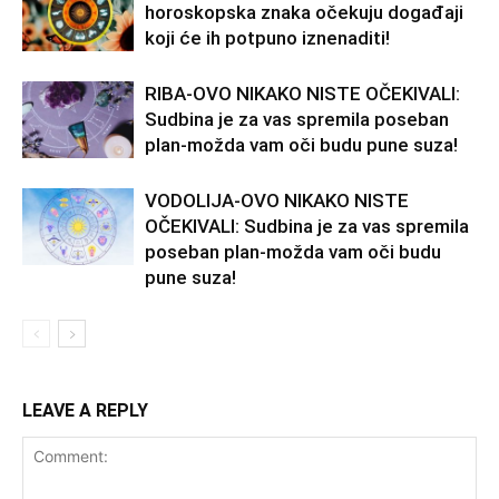
horoskopska znaka očekuju događaji
koji će ih potpuno iznenaditi!
RIBA-OVO NIKAKO NISTE OČEKIVALI:
Sudbina je za vas spremila poseban
plan-možda vam oči budu pune suza!
VODOLIJA-OVO NIKAKO NISTE
OČEKIVALI: Sudbina je za vas spremila
poseban plan-možda vam oči budu
pune suza!
LEAVE A REPLY