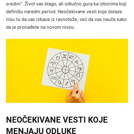
sredini“. Život vas blago, ali odlučno gura ka izborima koji
definišu naredni period. Neočekivane vesti koje dolaze
nisu tu da vas izbace iz ravnoteže, već da vas nauče kako
da je pronađete na novom nivou.
NEOČEKIVANE VESTI KOJE
MENJAJU ODLUKE