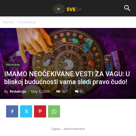
Home
Horoskop
Horoskop
IMAMO NEOČEKIVANE VESTI ZA VAGU: U
bliskoj budućnosti vama sledi pravo čudo!
By
Redakcija
-
May 3, 2026
327
0
Oglasi - Advertisement