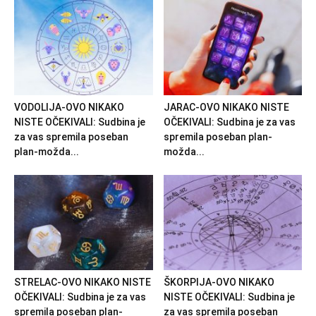
VODOLIJA-OVO NIKAKO
JARAC-OVO NIKAKO NISTE
NISTE OČEKIVALI: Sudbina je
OČEKIVALI: Sudbina je za vas
za vas spremila poseban
spremila poseban plan-
plan-možda...
možda...
STRELAC-OVO NIKAKO NISTE
ŠKORPIJA-OVO NIKAKO
OČEKIVALI: Sudbina je za vas
NISTE OČEKIVALI: Sudbina je
spremila poseban plan-
za vas spremila poseban