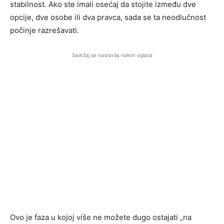
stabilnost. Ako ste imali osećaj da stojite između dve
opcije, dve osobe ili dva pravca, sada se ta neodlučnost
počinje razrešavati.
Sadržaj se nastavlja nakon oglasa
Ovo je faza u kojoj više ne možete dugo ostajati „na