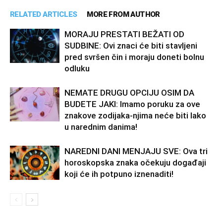
RELATED ARTICLES
MORE FROM AUTHOR
MORAJU PRESTATI BEŽATI OD
SUDBINE: Ovi znaci će biti stavljeni
pred svršen čin i moraju doneti bolnu
odluku
NEMATE DRUGU OPCIJU OSIM DA
BUDETE JAKI: Imamo poruku za ove
znakove zodijaka-njima neće biti lako
u narednim danima!
NAREDNI DANI MENJAJU SVE: Ova tri
horoskopska znaka očekuju događaji
koji će ih potpuno iznenaditi!