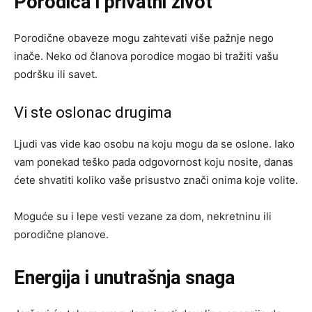
Porodica i privatni život
Porodične obaveze mogu zahtevati više pažnje nego
inače. Neko od članova porodice mogao bi tražiti vašu
podršku ili savet.
Vi ste oslonac drugima
Ljudi vas vide kao osobu na koju mogu da se oslone. Iako
vam ponekad teško pada odgovornost koju nosite, danas
ćete shvatiti koliko vaše prisustvo znači onima koje volite.
Moguće su i lepe vesti vezane za dom, nekretninu ili
porodične planove.
Energija i unutrašnja snaga