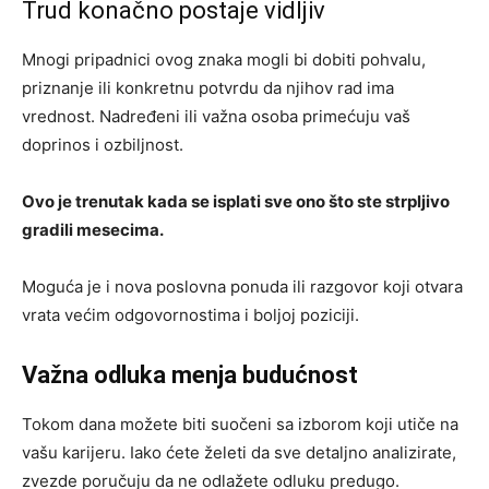
Trud konačno postaje vidljiv
Mnogi pripadnici ovog znaka mogli bi dobiti pohvalu,
priznanje ili konkretnu potvrdu da njihov rad ima
vrednost. Nadređeni ili važna osoba primećuju vaš
doprinos i ozbiljnost.
Ovo je trenutak kada se isplati sve ono što ste strpljivo
gradili mesecima.
Moguća je i nova poslovna ponuda ili razgovor koji otvara
vrata većim odgovornostima i boljoj poziciji.
Važna odluka menja budućnost
Tokom dana možete biti suočeni sa izborom koji utiče na
vašu karijeru. Iako ćete želeti da sve detaljno analizirate,
zvezde poručuju da ne odlažete odluku predugo.