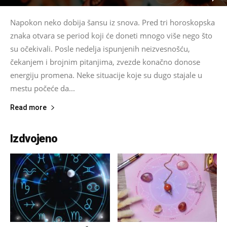
Napokon neko dobija šansu iz snova. Pred tri horoskopska
znaka otvara se period koji će doneti mnogo više nego što
su očekivali. Posle nedelja ispunjenih neizvesnošću,
čekanjem i brojnim pitanjima, zvezde konačno donose
energiju promena. Neke situacije koje su dugo stajale u
mestu počeće da...
Read more
Izdvojeno