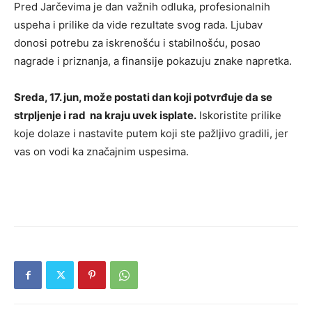
Pred Jarčevima je dan važnih odluka, profesionalnih
uspeha i prilike da vide rezultate svog rada. Ljubav
donosi potrebu za iskrenošću i stabilnošću, posao
nagrade i priznanja, a finansije pokazuju znake napretka.
Sreda, 17. jun, može postati dan koji potvrđuje da se
strpljenje i rad na kraju uvek isplate.
Iskoristite prilike
koje dolaze i nastavite putem koji ste pažljivo gradili, jer
vas on vodi ka značajnim uspesima.