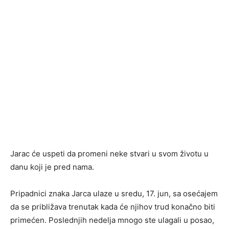
Jarac će uspeti da promeni neke stvari u svom životu u
danu koji je pred nama.
Pripadnici znaka Jarca ulaze u sredu, 17. jun, sa osećajem
da se približava trenutak kada će njihov trud konačno biti
primećen. Poslednjih nedelja mnogo ste ulagali u posao,