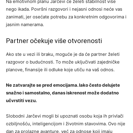
Na emotivnom planu Jarčevi će želeti stabilnost više
nego ikada. Površni razgovori i nejasni odnosi neće vas
zanimati, jer osećate potrebu za konkretnim odgovorima i
jasnim namerama.
Partner očekuje više otvorenosti
Ako ste u vezi ili braku, moguće je da će partner želeti
razgovor o budućnosti. To može uključivati zajedničke
planove, finansije ili odluke koje utiču na vaš odnos.
Ne zatvarajte se pred emocijama. Iako često delujete
snažno i samostalno, danas iskrenost može dodatno
učvrstiti vezu.
Slobodni Jarčevi mogli bi upoznati osobu koja ih privlači
ozbiljnošću, inteligencijom i životnim stavovima. Ovo nije
dan za prolazne avanture, već za odnose koji imaju