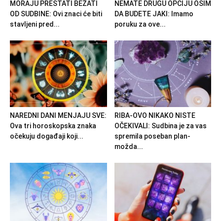
MORAJU PRESTATI BEŽATI
NEMATE DRUGU OPCIJU OSIM
OD SUDBINE: Ovi znaci će biti
DA BUDETE JAKI: Imamo
stavljeni pred...
poruku za ove...
NAREDNI DANI MENJAJU SVE:
RIBA-OVO NIKAKO NISTE
Ova tri horoskopska znaka
OČEKIVALI: Sudbina je za vas
očekuju događaji koji...
spremila poseban plan-
možda...