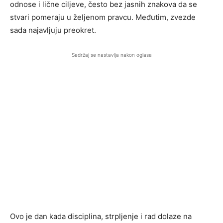
odnose i lične ciljeve, često bez jasnih znakova da se
stvari pomeraju u željenom pravcu. Međutim, zvezde
sada najavljuju preokret.
Sadržaj se nastavlja nakon oglasa
Ovo je dan kada disciplina, strpljenje i rad dolaze na