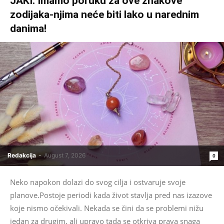
JAKI: Imamo poruku za ove znakove
zodijaka-njima neće biti lako u narednim
danima!
Redakcija
-
August 7, 2026
0
Neko napokon dolazi do svog cilja i ostvaruje svoje
planove.Postoje periodi kada život stavlja pred nas izazove
koje nismo očekivali. Nekada se čini da se problemi nižu
jedan za drugim, ali upravo tada se otkriva prava snaga