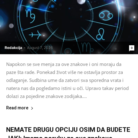
Redakcija
-
August 7, 2026
0
Napokon se sve menja za ove znakove i oni moraju da
paze šta rade. Ponekad život više ne ostavlja prostor za
odlaganje. Sudbina ume da zatvori sva sporedna vrata i
natera nas da pogledamo istini u oči. Upravo takav period
dolazi za pojedine znakove zodijaka....
Read more
NEMATE DRUGU OPCIJU OSIM DA BUDETE