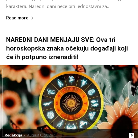
karaktera. Naredni dani neće biti jednostavni za...
Read more
NAREDNI DANI MENJAJU SVE: Ova tri
horoskopska znaka očekuju događaji koji
će ih potpuno iznenaditi!
Redakcija
-
August 6, 2026
0