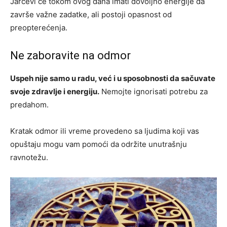
Jarčevi će tokom ovog dana imati dovoljno energije da
završe važne zadatke, ali postoji opasnost od
preopterećenja.
Ne zaboravite na odmor
Uspeh nije samo u radu, već i u sposobnosti da sačuvate
svoje zdravlje i energiju.
Nemojte ignorisati potrebu za
predahom.
Kratak odmor ili vreme provedeno sa ljudima koji vas
opuštaju mogu vam pomoći da održite unutrašnju
ravnotežu.