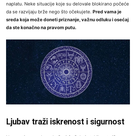
naplatu. Neke situacije koje su delovale blokirano počeće
da se razvijaju brže nego što očekujete.
Pred vama je
sreda koja može doneti priznanje, važnu odluku i osećaj
da ste konačno na pravom putu.
Ljubav traži iskrenost i sigurnost