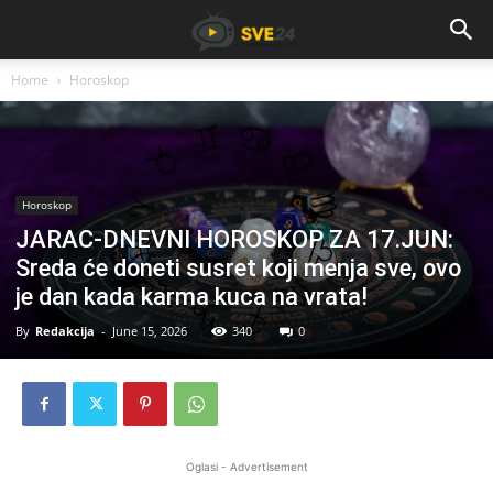
Home
Horoskop
Horoskop
JARAC-DNEVNI HOROSKOP ZA 17.JUN:
Sreda će doneti susret koji menja sve, ovo
je dan kada karma kuca na vrata!
By
Redakcija
-
June 15, 2026
340
0
Oglasi - Advertisement