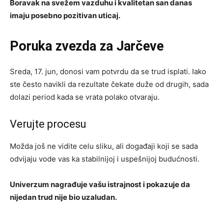
Boravak na svežem vazduhu i kvalitetan san danas
imaju posebno pozitivan uticaj.
Poruka zvezda za Jarčeve
Sreda, 17. jun, donosi vam potvrdu da se trud isplati. Iako
ste često navikli da rezultate čekate duže od drugih, sada
dolazi period kada se vrata polako otvaraju.
Verujte procesu
Možda još ne vidite celu sliku, ali događaji koji se sada
odvijaju vode vas ka stabilnijoj i uspešnijoj budućnosti.
Univerzum nagrađuje vašu istrajnost i pokazuje da
nijedan trud nije bio uzaludan.