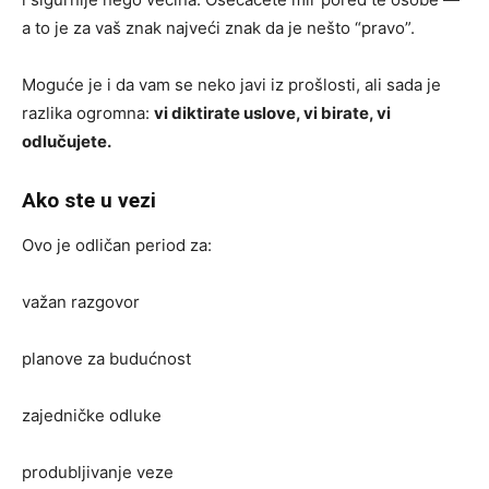
a to je za vaš znak najveći znak da je nešto “pravo”.
Moguće je i da vam se neko javi iz prošlosti, ali sada je
razlika ogromna:
vi diktirate uslove, vi birate, vi
odlučujete.
Ako ste u vezi
Ovo je odličan period za:
važan razgovor
planove za budućnost
zajedničke odluke
produbljivanje veze