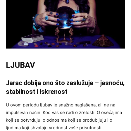
LJUBAV
Jarac dobija ono što zaslužuje – jasnoću,
stabilnost i iskrenost
U ovom periodu ljubav je snažno naglašena, ali ne na
impulsivan način. Kod vas se radi o zrelosti. O osećajima
koji se potvrđuju, o odnosima koji se produbljuju i o
ljudima koji shvataju vrednost vaše prisutnosti.