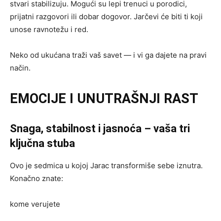
stvari stabilizuju. Mogući su lepi trenuci u porodici,
prijatni razgovori ili dobar dogovor. Jarčevi će biti ti koji
unose ravnotežu i red.
Neko od ukućana traži vaš savet — i vi ga dajete na pravi
način.
EMOCIJE I UNUTRAŠNJI RAST
Snaga, stabilnost i jasnoća – vaša tri
ključna stuba
Ovo je sedmica u kojoj Jarac transformiše sebe iznutra.
Konačno znate:
kome verujete