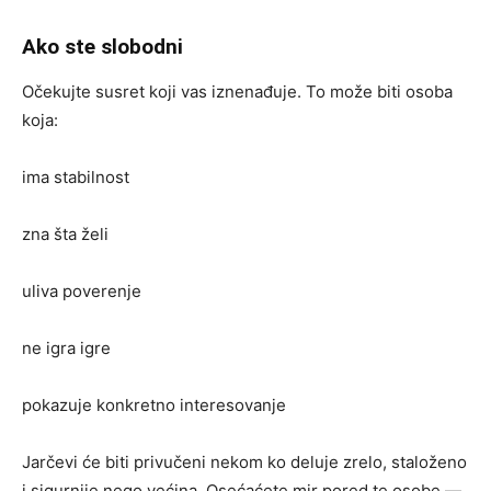
Ako ste slobodni
Očekujte susret koji vas iznenađuje. To može biti osoba
koja:
ima stabilnost
zna šta želi
uliva poverenje
ne igra igre
pokazuje konkretno interesovanje
Jarčevi će biti privučeni nekom ko deluje zrelo, staloženo
i sigurnije nego većina. Osećaćete mir pored te osobe —