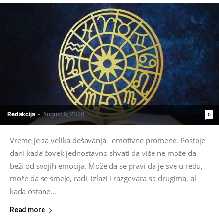
Redakcija
-
August 9, 2026
0
Vreme je za velika dešavanja i emotivne promene. Postoje
dani kada čovek jednostavno shvati da više ne može da
beži od svojih emocija. Može da se pravi da je sve u redu,
može da se smeje, radi, izlazi i razgovara sa drugima, ali
kada ostane...
Read more