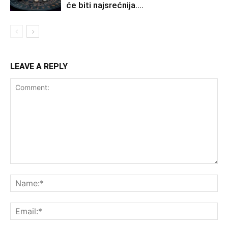
će biti najsrećnija….
LEAVE A REPLY