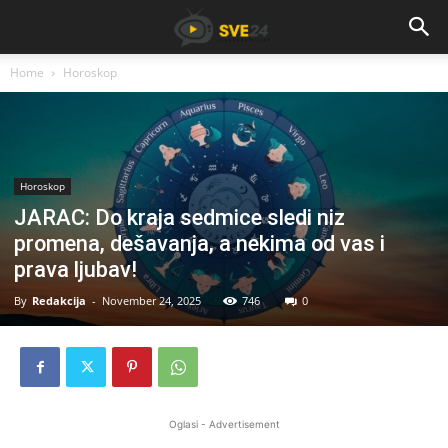
Home
Horoskop
Horoskop
JARAC: Do kraja sedmice sledi niz
promena, dešavanja, a nekima od vas i
prava ljubav!
By
Redakcija
-
November 24, 2025
746
0
Oglasi - Advertisement