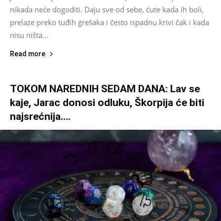
nikada neće dogoditi. Daju sve od sebe, ćute kada ih boli,
prelaze preko tuđih grešaka i često ispadnu krivi čak i kada
nisu ništa...
Read more
TOKOM NAREDNIH SEDAM DANA: Lav se
kaje, Jarac donosi odluku, Škorpija će biti
najsrećnija….