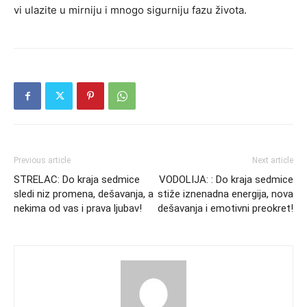
vi ulazite u mirniju i mnogo sigurniju fazu života.
Previous article
Next article
STRELAC: Do kraja sedmice
VODOLIJA: : Do kraja sedmice
sledi niz promena, dešavanja, a
stiže iznenadna energija, nova
nekima od vas i prava ljubav!
dešavanja i emotivni preokret!