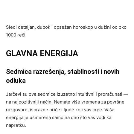
Sledi detaljan, dubok i opsežan horoskop u dužini od oko
1000 reči.
GLAVNA ENERGIJA
Sedmica razrešenja, stabilnosti i novih
odluka
Jarčevi su ove sedmice izuzetno intuitivni i proračunati —
na najpozitivniji način. Nemate više vremena za površne
razgovore, isprazne priče i ljude koji vas crpe. Vaša
energija je usmerena samo na ono što vas vodi ka
napretku.