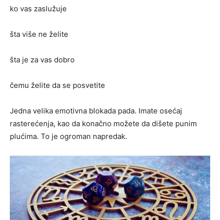
ko vas zaslužuje
šta više ne želite
šta je za vas dobro
čemu želite da se posvetite
Jedna velika emotivna blokada pada. Imate osećaj
rasterećenja, kao da konačno možete da dišete punim
plućima. To je ogroman napredak.