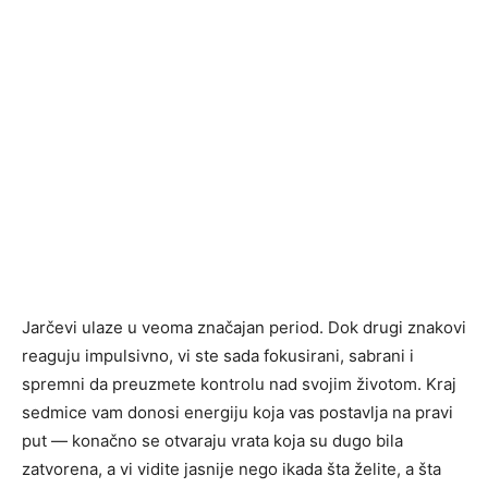
Jarčevi ulaze u veoma značajan period. Dok drugi znakovi
reaguju impulsivno, vi ste sada fokusirani, sabrani i
spremni da preuzmete kontrolu nad svojim životom. Kraj
sedmice vam donosi energiju koja vas postavlja na pravi
put — konačno se otvaraju vrata koja su dugo bila
zatvorena, a vi vidite jasnije nego ikada šta želite, a šta