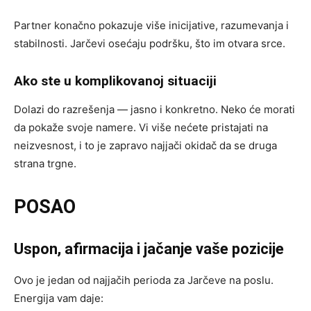
Partner konačno pokazuje više inicijative, razumevanja i
stabilnosti. Jarčevi osećaju podršku, što im otvara srce.
Ako ste u komplikovanoj situaciji
Dolazi do razrešenja — jasno i konkretno. Neko će morati
da pokaže svoje namere. Vi više nećete pristajati na
neizvesnost, i to je zapravo najjači okidač da se druga
strana trgne.
POSAO
Uspon, afirmacija i jačanje vaše pozicije
Ovo je jedan od najjačih perioda za Jarčeve na poslu.
Energija vam daje: