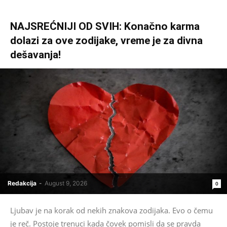
NAJSREĆNIJI OD SVIH: Konačno karma
dolazi za ove zodijake, vreme je za divna
dešavanja!
Redakcija
-
August 9, 2026
0
Ljubav je na korak od nekih znakova zodijaka. Evo o čemu
je reč. Postoje trenuci kada čovek pomisli da se pravda