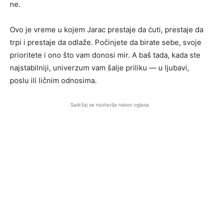
ne.
Ovo je vreme u kojem Jarac prestaje da ćuti, prestaje da
trpi i prestaje da odlaže. Počinjete da birate sebe, svoje
prioritete i ono što vam donosi mir. A baš tada, kada ste
najstabilniji, univerzum vam šalje priliku — u ljubavi,
poslu ili ličnim odnosima.
Sadržaj se nastavlja nakon oglasa