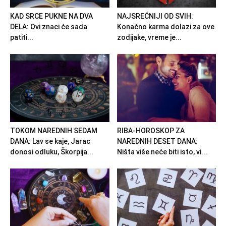
KAD SRCE PUKNE NA DVA
NAJSREĆNIJI OD SVIH:
DELA: Ovi znaci će sada
Konačno karma dolazi za ove
patiti...
zodijake, vreme je...
TOKOM NAREDNIH SEDAM
RIBA-HOROSKOP ZA
DANA: Lav se kaje, Jarac
NAREDNIH DESET DANA:
donosi odluku, Škorpija...
Ništa više neće biti isto, vi...