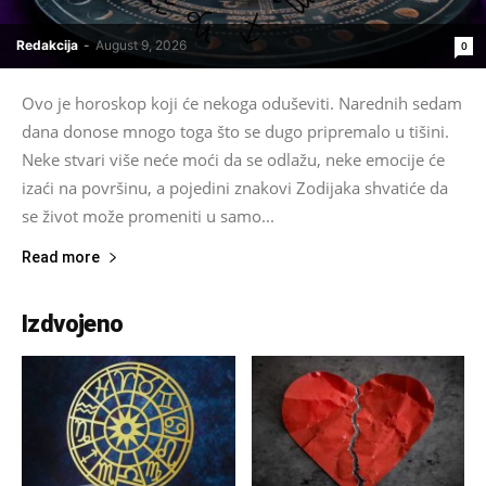
Redakcija
-
August 9, 2026
0
Ovo je horoskop koji će nekoga oduševiti. Narednih sedam
dana donose mnogo toga što se dugo pripremalo u tišini.
Neke stvari više neće moći da se odlažu, neke emocije će
izaći na površinu, a pojedini znakovi Zodijaka shvatiće da
se život može promeniti u samo...
Read more
Izdvojeno