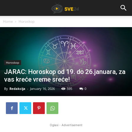
Home
Horoskop
Horoskop
JARAC: Horoskop od 19. do 26.januara, za
vas kreće vreme sreće!
By
Redakcija
-
January 16, 2026
595
0
Oglasi - Advertisement