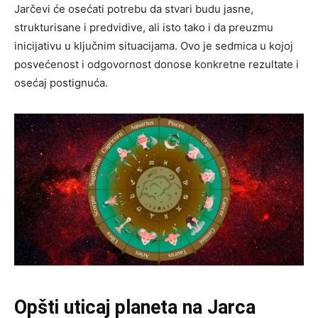
Jarčevi će osećati potrebu da stvari budu jasne,
strukturisane i predvidive, ali isto tako i da preuzmu
inicijativu u ključnim situacijama. Ovo je sedmica u kojoj
posvećenost i odgovornost donose konkretne rezultate i
osećaj postignuća.
Opšti uticaj planeta na Jarca