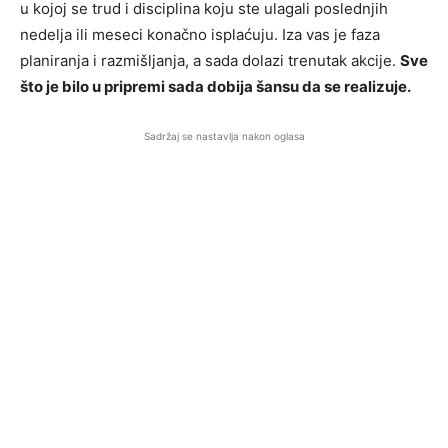
u kojoj se trud i disciplina koju ste ulagali poslednjih
nedelja ili meseci konačno isplaćuju. Iza vas je faza
planiranja i razmišljanja, a sada dolazi trenutak akcije.
Sve
što je bilo u pripremi sada dobija šansu da se realizuje.
Sadržaj se nastavlja nakon oglasa