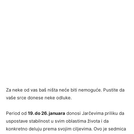
Za neke od vas baš ništa neće biti nemoguće. Pustite da
vaše srce donese neke odluke.
Period od
19. do 26. januara
donosi Jarčevima priliku da
uspostave stabilnost u svim oblastima života i da
konkretno deluju prema svojim ciljevima. Ovo je sedmica