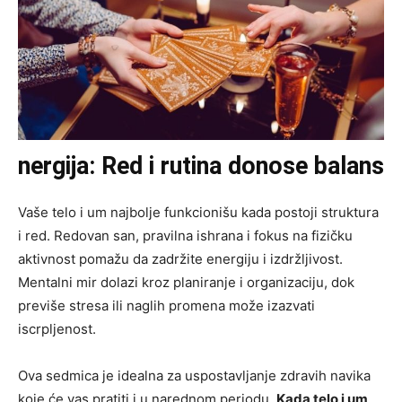
nergija: Red i rutina donose balans
Vaše telo i um najbolje funkcionišu kada postoji struktura
i red. Redovan san, pravilna ishrana i fokus na fizičku
aktivnost pomažu da zadržite energiju i izdržljivost.
Mentalni mir dolazi kroz planiranje i organizaciju, dok
previše stresa ili naglih promena može izazvati
iscrpljenost.
Ova sedmica je idealna za uspostavljanje zdravih navika
koje će vas pratiti i u narednom periodu.
Kada telo i um