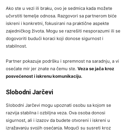
Ako ste u vezi ili braku, ovo je sedmica kada možete
učvrstiti temelje odnosa. Razgovori sa partnerom biće
iskreni i konkretni, fokusirani na praktične aspekte
zajedničkog života. Mogu se razrešiti nesporazumi ili se
dogovoriti budući koraci koji donose sigurnost i
stabilnost.
Partner pokazuje podršku i spremnost na saradnju, a vi
osećate mir jer znate na čemu ste.
Veza se jača kroz
posvećenost i iskrenu komunikaciju.
Slobodni Jarčevi
Slobodni Jarčevi mogu upoznati osobu sa kojom se
razvija stabilna i ozbiljna veza. Ova osoba donosi
sigurnost, ali i izazov da budete otvoreni i iskreni u
izražavanju svojih osećanja. Mogući su susreti kroz