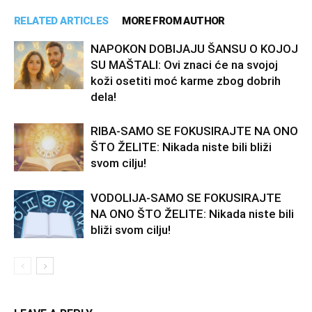
RELATED ARTICLES
MORE FROM AUTHOR
NAPOKON DOBIJAJU ŠANSU O KOJOJ
SU MAŠTALI: Ovi znaci će na svojoj
koži osetiti moć karme zbog dobrih
dela!
RIBA-SAMO SE FOKUSIRAJTE NA ONO
ŠTO ŽELITE: Nikada niste bili bliži
svom cilju!
VODOLIJA-SAMO SE FOKUSIRAJTE
NA ONO ŠTO ŽELITE: Nikada niste bili
bliži svom cilju!