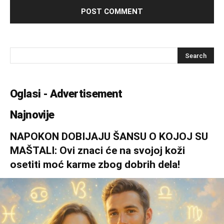
Oglasi - Advertisement
Najnovije
NAPOKON DOBIJAJU ŠANSU O KOJOJ SU
MAŠTALI: Ovi znaci će na svojoj koži
osetiti moć karme zbog dobrih dela!