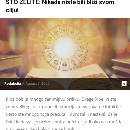
ŠTO ŽELITE: Nikada niste bili bliži svom
cilju!
Redakcija
-
August 7, 2026
0
Riba dobija mnogo zanimljivu priliku. Drage Ribe, vi ste
znak velikog srca, dubokih emocija i neverovatne intuicije.
Često ste mnogo toga prećutali, oprostili i nastavili dalje
čak i kada vas je nešto iznutra bolelo. Ljudi oko vas možda
nisu uvek videli koliko ste se borili,...