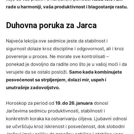
rade u harmoniji, vaša produktivnost i blagostanje rastu.
Duhovna poruka za Jarca
Najveća lekcija ove sedmice jeste da stabilnost i
sigurnost dolaze kroz discipline i odgovornost, ali i kroz
poverenje u proces. Ne morate sve kontrolisati –
ponekad je dovoljno da radite ono što je u vašoj moći i da
verujete da se ostalo posloži.
Samo kada kombinujete
posvećenost sa strpljenjem, dolazi mir, uspeh i
unutrašnje zadovoljstvo.
Horoskop za period od
19. do 26. januara
donosi
Jarčevima sedmicu produktivnosti, stabilnosti i
konkretnih koraka ka ostvarivanju ciljeva. Ljubavni odnosi
se učvršćuju kroz iskrenost i posvećenost, dok slobodni