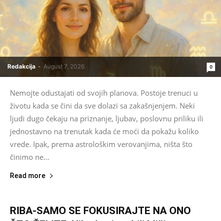
Redakcija
-
August 7, 2026
0
Nemojte odustajati od svojih planova. Postoje trenuci u
životu kada se čini da sve dolazi sa zakašnjenjem. Neki
ljudi dugo čekaju na priznanje, ljubav, poslovnu priliku ili
jednostavno na trenutak kada će moći da pokažu koliko
vrede. Ipak, prema astrološkim verovanjima, ništa što
činimo ne...
Read more
RIBA-SAMO SE FOKUSIRAJTE NA ONO