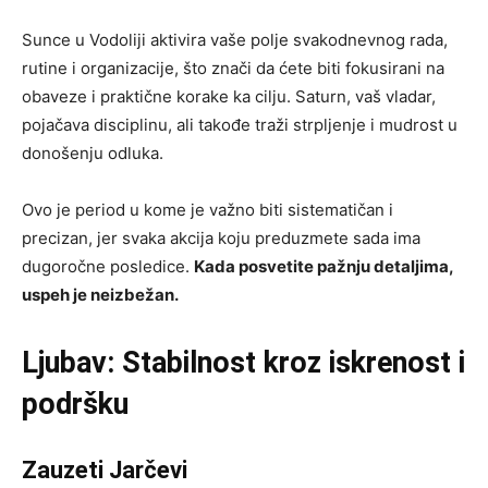
Sunce u Vodoliji aktivira vaše polje svakodnevnog rada,
rutine i organizacije, što znači da ćete biti fokusirani na
obaveze i praktične korake ka cilju. Saturn, vaš vladar,
pojačava disciplinu, ali takođe traži strpljenje i mudrost u
donošenju odluka.
Ovo je period u kome je važno biti sistematičan i
precizan, jer svaka akcija koju preduzmete sada ima
dugoročne posledice.
Kada posvetite pažnju detaljima,
uspeh je neizbežan.
Ljubav: Stabilnost kroz iskrenost i
podršku
Zauzeti Jarčevi