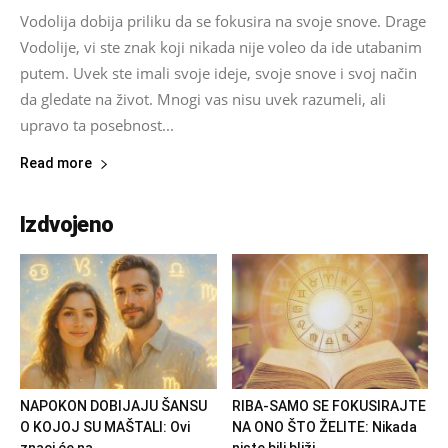
Vodolija dobija priliku da se fokusira na svoje snove. Drage
Vodolije, vi ste znak koji nikada nije voleo da ide utabanim
putem. Uvek ste imali svoje ideje, svoje snove i svoj način
da gledate na život. Mnogi vas nisu uvek razumeli, ali
upravo ta posebnost...
Read more
Izdvojeno
NAPOKON DOBIJAJU ŠANSU
RIBA-SAMO SE FOKUSIRAJTE
O KOJOJ SU MAŠTALI: Ovi
NA ONO ŠTO ŽELITE: Nikada