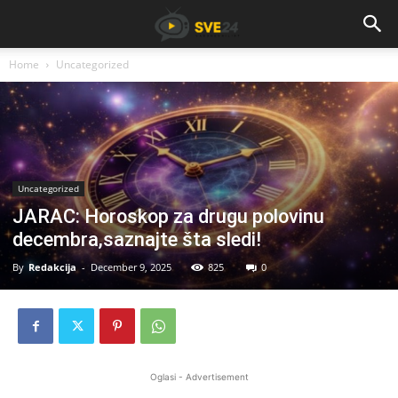
Home
Uncategorized
Uncategorized
JARAC: Horoskop za drugu polovinu
decembra,saznajte šta sledi!
By
Redakcija
-
December 9, 2025
825
0
Oglasi - Advertisement