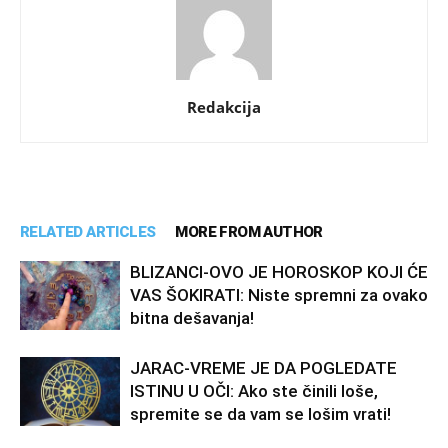
Redakcija
RELATED ARTICLES
MORE FROM AUTHOR
BLIZANCI-OVO JE HOROSKOP KOJI ĆE
VAS ŠOKIRATI: Niste spremni za ovako
bitna dešavanja!
JARAC-VREME JE DA POGLEDATE
ISTINU U OČI: Ako ste činili loše,
spremite se da vam se lošim vrati!