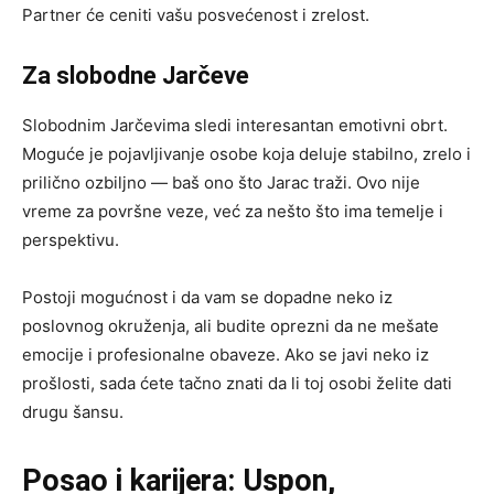
Partner će ceniti vašu posvećenost i zrelost.
Za slobodne Jarčeve
Slobodnim Jarčevima sledi interesantan emotivni obrt.
Moguće je pojavljivanje osobe koja deluje stabilno, zrelo i
prilično ozbiljno — baš ono što Jarac traži. Ovo nije
vreme za površne veze, već za nešto što ima temelje i
perspektivu.
Postoji mogućnost i da vam se dopadne neko iz
poslovnog okruženja, ali budite oprezni da ne mešate
emocije i profesionalne obaveze. Ako se javi neko iz
prošlosti, sada ćete tačno znati da li toj osobi želite dati
drugu šansu.
Posao i karijera: Uspon,