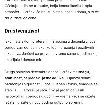
Očekujte prijatne trenutke, bolju komunikaciju i toplu
atmosferu. Jarčevi će biti stub stabilnosti u domu, a to će
drugi znati da cene.
Društveni život
Iako niste skloni preteranim izlascima u decembru, ovaj
period vam donosi nekoliko lepih druženja i pozitivnih
iskustava. Jarčevi će provoditi vreme samo s ljudima koji
im prijaju i donose mir.
Druga polovina decembra donosi Jarčevima
snagu,
stabilnost, napredak i jasne odluke
. U ljubavi dolazi
harmonija i sigurnost, u poslu uspeh i fokus, finansije se
stabilizuju, a zdravlje jača. Ovo je jedan od vaših
najpovoljnijih perioda u godini — vreme kada se dižete,
jačate i ulazite u novu godinu potpuno spremni.