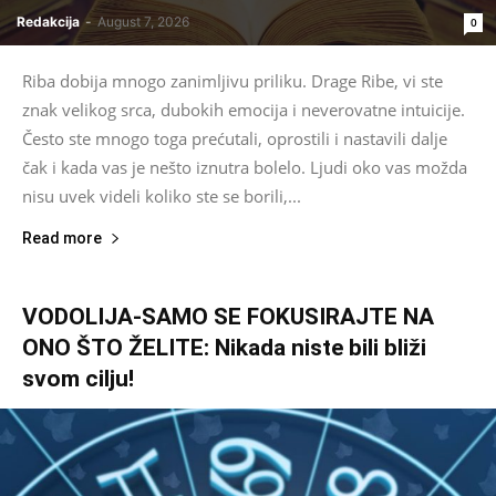
Redakcija
-
August 7, 2026
0
Riba dobija mnogo zanimljivu priliku. Drage Ribe, vi ste
znak velikog srca, dubokih emocija i neverovatne intuicije.
Često ste mnogo toga prećutali, oprostili i nastavili dalje
čak i kada vas je nešto iznutra bolelo. Ljudi oko vas možda
nisu uvek videli koliko ste se borili,...
Read more
VODOLIJA-SAMO SE FOKUSIRAJTE NA
ONO ŠTO ŽELITE: Nikada niste bili bliži
svom cilju!