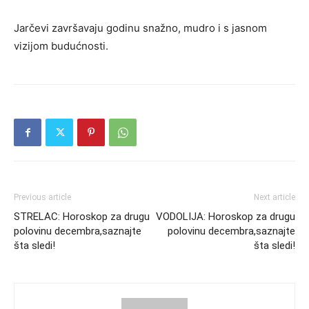
Jarčevi završavaju godinu snažno, mudro i s jasnom
vizijom budućnosti.
Previous article
Next article
STRELAC: Horoskop za drugu
VODOLIJA: Horoskop za drugu
polovinu decembra,saznajte
polovinu decembra,saznajte
šta sledi!
šta sledi!