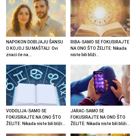
NAPOKON DOBIJAJU ŠANSU
RIBA-SAMO SE FOKUSIRAJTE
O KOJOJ SU MAŠTALI: Ovi
NA ONO ŠTO ŽELITE: Nikada
znaci će na...
niste bili bliži...
VODOLIJA-SAMO SE
JARAC-SAMO SE
FOKUSIRAJTE NA ONO ŠTO
FOKUSIRAJTE NA ONO ŠTO
ŽELITE: Nikada niste bili bliži...
ŽELITE: Nikada niste bili bliži...