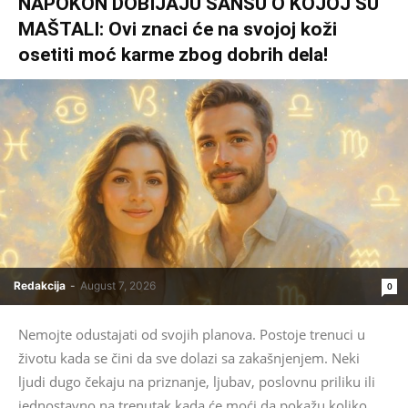
NAPOKON DOBIJAJU ŠANSU O KOJOJ SU
MAŠTALI: Ovi znaci će na svojoj koži
osetiti moć karme zbog dobrih dela!
Redakcija
-
August 7, 2026
0
Nemojte odustajati od svojih planova. Postoje trenuci u
životu kada se čini da sve dolazi sa zakašnjenjem. Neki
ljudi dugo čekaju na priznanje, ljubav, poslovnu priliku ili
jednostavno na trenutak kada će moći da pokažu koliko