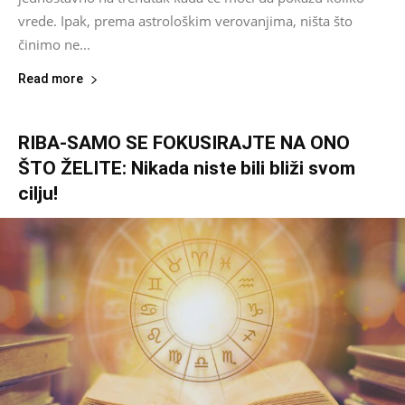
vrede. Ipak, prema astrološkim verovanjima, ništa što
činimo ne...
Read more
RIBA-SAMO SE FOKUSIRAJTE NA ONO
ŠTO ŽELITE: Nikada niste bili bliži svom
cilju!