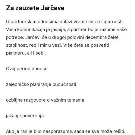
Za zauzete Jarčeve
U partnerskim odnosima dolazi vreme mira i sigurnosti.
Vaša komunikacija je jasnija, a partner bolje razume vaše
potrebe. Jarčevi će u drugoj polovini decembra želeti
stabilnost, red i mir u vezi. Više ćete se posvetiti
partneru, ali i sebi.
Ovaj period donosi:
zajedničko planiranje budućnosti
ozbiljne razgovore o važnim temama
jačanje poverenja
Ako je ranije bilo nesporazuma, sada se sve može rešiti.