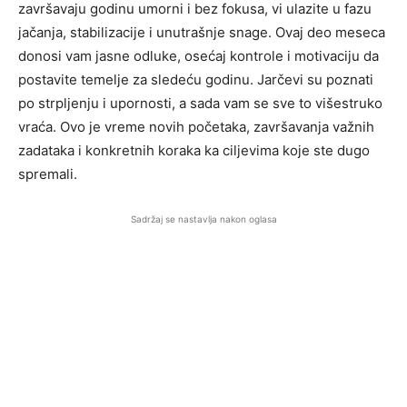
završavaju godinu umorni i bez fokusa, vi ulazite u fazu
jačanja, stabilizacije i unutrašnje snage. Ovaj deo meseca
donosi vam jasne odluke, osećaj kontrole i motivaciju da
postavite temelje za sledeću godinu. Jarčevi su poznati
po strpljenju i upornosti, a sada vam se sve to višestruko
vraća. Ovo je vreme novih početaka, završavanja važnih
zadataka i konkretnih koraka ka ciljevima koje ste dugo
spremali.
Sadržaj se nastavlja nakon oglasa