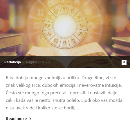
Redakcija
-
August 7, 2026
0
Riba dobija mnogo zanimljivu priliku. Drage Ribe, vi ste
znak velikog srca, dubokih emocija i neverovatne intuicije.
Često ste mnogo toga prećutali, oprostili i nastavili dalje
čak i kada vas je nešto iznutra bolelo. Ljudi oko vas možda
nisu uvek videli koliko ste se borili,...
Read more