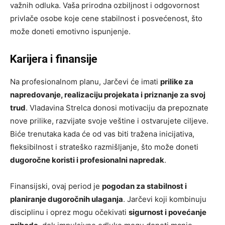
važnih odluka. Vaša prirodna ozbiljnost i odgovornost
privlače osobe koje cene stabilnost i posvećenost, što
može doneti emotivno ispunjenje.
Karijera i finansije
Na profesionalnom planu, Jarčevi će imati
prilike za
napredovanje, realizaciju projekata i priznanje za svoj
trud
. Vladavina Strelca donosi motivaciju da prepoznate
nove prilike, razvijate svoje veštine i ostvarujete ciljeve.
Biće trenutaka kada će od vas biti tražena inicijativa,
fleksibilnost i strateško razmišljanje, što može doneti
dugoročne koristi i profesionalni napredak
.
Finansijski, ovaj period je
pogodan za stabilnost i
planiranje dugoročnih ulaganja
. Jarčevi koji kombinuju
disciplinu i oprez mogu očekivati
sigurnost i povećanje