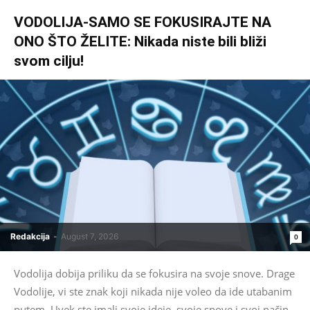
VODOLIJA-SAMO SE FOKUSIRAJTE NA
ONO ŠTO ŽELITE: Nikada niste bili bliži
svom cilju!
Redakcija
-
August 7, 2026
0
Vodolija dobija priliku da se fokusira na svoje snove. Drage
Vodolije, vi ste znak koji nikada nije voleo da ide utabanim
putem. Uvek ste imali svoje ideje, svoje snove i svoj način