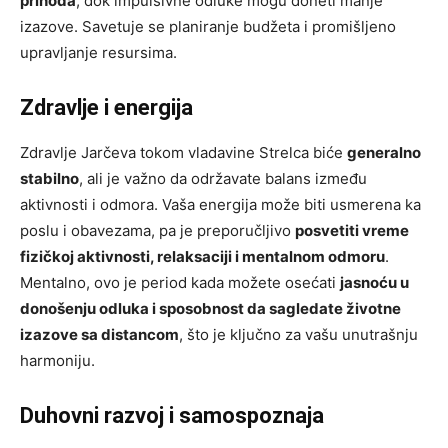
prihoda
, dok impulsivne odluke mogu doneti manje
izazove. Savetuje se planiranje budžeta i promišljeno
upravljanje resursima.
Zdravlje i energija
Zdravlje Jarčeva tokom vladavine Strelca biće
generalno
stabilno
, ali je važno da održavate balans između
aktivnosti i odmora. Vaša energija može biti usmerena ka
poslu i obavezama, pa je preporučljivo
posvetiti vreme
fizičkoj aktivnosti, relaksaciji i mentalnom odmoru
.
Mentalno, ovo je period kada možete osećati
jasnoću u
donošenju odluka i sposobnost da sagledate životne
izazove sa distancom
, što je ključno za vašu unutrašnju
harmoniju.
Duhovni razvoj i samospoznaja