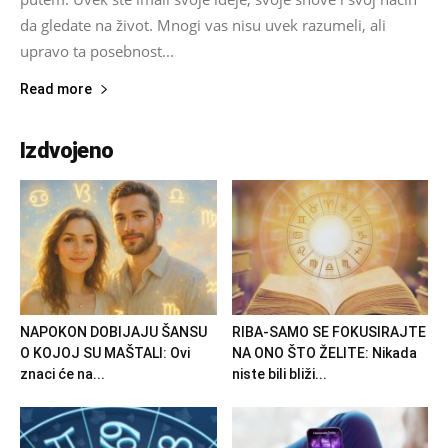
da gledate na život. Mnogi vas nisu uvek razumeli, ali
upravo ta posebnost...
Read more
Izdvojeno
NAPOKON DOBIJAJU ŠANSU
RIBA-SAMO SE FOKUSIRAJTE
O KOJOJ SU MAŠTALI: Ovi
NA ONO ŠTO ŽELITE: Nikada
znaci će na...
niste bili bliži...