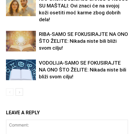
SU MAŠTALI: Ovi znaci će na svojoj
koži osetiti moć karme zbog dobrih
dela!
RIBA-SAMO SE FOKUSIRAJTE NA ONO
ŠTO ŽELITE: Nikada niste bili bliži
svom cilju!
VODOLIJA-SAMO SE FOKUSIRAJTE
NA ONO ŠTO ŽELITE: Nikada niste bili
bliži svom cilju!
LEAVE A REPLY