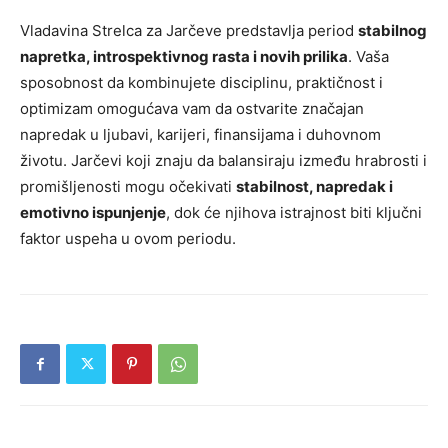
Vladavina Strelca za Jarčeve predstavlja period
stabilnog
napretka, introspektivnog rasta i novih prilika
. Vaša
sposobnost da kombinujete disciplinu, praktičnost i
optimizam omogućava vam da ostvarite značajan
napredak u ljubavi, karijeri, finansijama i duhovnom
životu. Jarčevi koji znaju da balansiraju između hrabrosti i
promišljenosti mogu očekivati
stabilnost, napredak i
emotivno ispunjenje
, dok će njihova istrajnost biti ključni
faktor uspeha u ovom periodu.