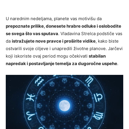
U narednim nedeljama, planete vas motivišu da
prepoznate prilike, donesete hrabre odluke i oslobodite
se svega što vas sputava
. Vladavina Strelca podstiče vas
da
istražujete nove pravce i proširite vidike
, kako biste
ostvarili svoje ciljeve i unapredili životne planove. Jarčevi
koji iskoriste ovaj period mogu očekivati
stabilan
napredak i postavljanje temelja za dugoročne uspehe
.