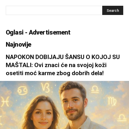
Oglasi - Advertisement
Najnovije
NAPOKON DOBIJAJU ŠANSU O KOJOJ SU
MAŠTALI: Ovi znaci će na svojoj koži
osetiti moć karme zbog dobrih dela!