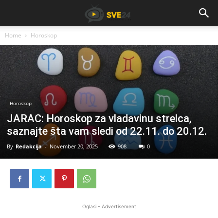
Home
Horoskop
Horoskop
JARAC: Horoskop za vladavinu strelca,
saznajte šta vam sledi od 22.11. do 20.12.
By
Redakcija
-
November 20, 2025
908
0
Oglasi - Advertisement