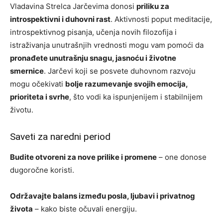
Vladavina Strelca Jarčevima donosi
priliku za
introspektivni i duhovni rast
. Aktivnosti poput meditacije,
introspektivnog pisanja, učenja novih filozofija i
istraživanja unutrašnjih vrednosti mogu vam pomoći da
pronađete unutrašnju snagu, jasnoću i životne
smernice
. Jarčevi koji se posvete duhovnom razvoju
mogu očekivati
bolje razumevanje svojih emocija,
prioriteta i svrhe
, što vodi ka ispunjenijem i stabilnijem
životu.
Saveti za naredni period
Budite otvoreni za nove prilike i promene
– one donose
dugoročne koristi.
Održavajte balans između posla, ljubavi i privatnog
života
– kako biste očuvali energiju.