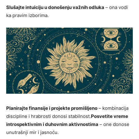
Slušajte intuiciju u donošenju važnih odluka
– ona vodi
ka pravim izborima.
Planirajte finansije i projekte promišljeno
– kombinacija
discipline i hrabrosti donosi stabilnost.
Posvetite vreme
introspektivnim i duhovnim aktivnostima
– one donose
unutrašnji mir i jasnoću.