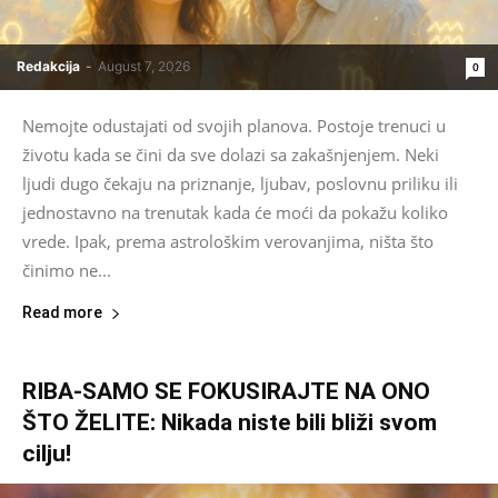
Redakcija
-
August 7, 2026
0
Nemojte odustajati od svojih planova. Postoje trenuci u
životu kada se čini da sve dolazi sa zakašnjenjem. Neki
ljudi dugo čekaju na priznanje, ljubav, poslovnu priliku ili
jednostavno na trenutak kada će moći da pokažu koliko
vrede. Ipak, prema astrološkim verovanjima, ništa što
činimo ne...
Read more
RIBA-SAMO SE FOKUSIRAJTE NA ONO
ŠTO ŽELITE: Nikada niste bili bliži svom
cilju!