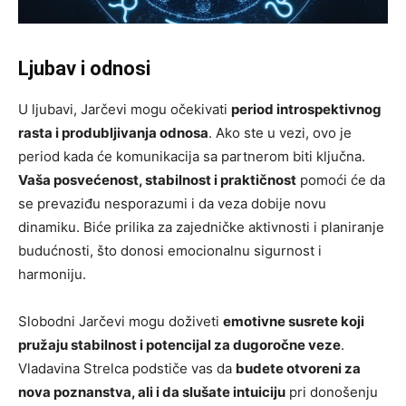
Ljubav i odnosi
U ljubavi, Jarčevi mogu očekivati
period introspektivnog
rasta i produbljivanja odnosa
. Ako ste u vezi, ovo je
period kada će komunikacija sa partnerom biti ključna.
Vaša posvećenost, stabilnost i praktičnost
pomoći će da
se prevaziđu nesporazumi i da veza dobije novu
dinamiku. Biće prilika za zajedničke aktivnosti i planiranje
budućnosti, što donosi emocionalnu sigurnost i
harmoniju.
Slobodni Jarčevi mogu doživeti
emotivne susrete koji
pružaju stabilnost i potencijal za dugoročne veze
.
Vladavina Strelca podstiče vas da
budete otvoreni za
nova poznanstva, ali i da slušate intuiciju
pri donošenju