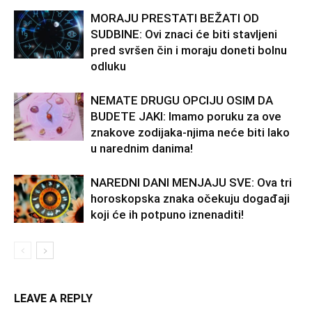
MORAJU PRESTATI BEŽATI OD
SUDBINE: Ovi znaci će biti stavljeni
pred svršen čin i moraju doneti bolnu
odluku
NEMATE DRUGU OPCIJU OSIM DA
BUDETE JAKI: Imamo poruku za ove
znakove zodijaka-njima neće biti lako
u narednim danima!
NAREDNI DANI MENJAJU SVE: Ova tri
horoskopska znaka očekuju događaji
koji će ih potpuno iznenaditi!
LEAVE A REPLY