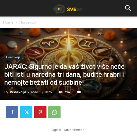
Home
Horoskop
Horoskop
JARAC: Sigurno je da vaš život više neće
biti isti u naredna tri dana, budite hrabri i
nemojte bežati od sudbine!
By
Redakcija
-
May 15, 2026
394
0
Oglasi - Advertisement