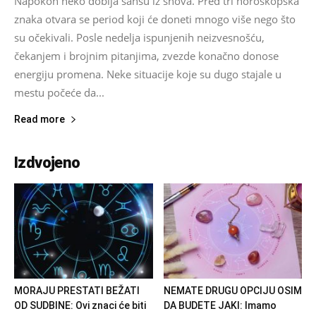
Napokon neko dobija šansu iz snova. Pred tri horoskopska
znaka otvara se period koji će doneti mnogo više nego što
su očekivali. Posle nedelja ispunjenih neizvesnošću,
čekanjem i brojnim pitanjima, zvezde konačno donose
energiju promena. Neke situacije koje su dugo stajale u
mestu počeće da...
Read more
Izdvojeno
MORAJU PRESTATI BEŽATI
NEMATE DRUGU OPCIJU OSIM
OD SUDBINE: Ovi znaci će biti
DA BUDETE JAKI: Imamo