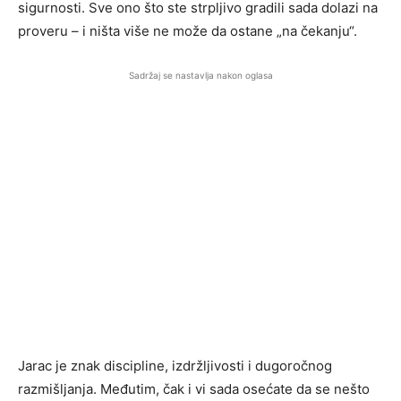
sigurnosti. Sve ono što ste strpljivo gradili sada dolazi na
proveru – i ništa više ne može da ostane „na čekanju“.
Sadržaj se nastavlja nakon oglasa
Jarac je znak discipline, izdržljivosti i dugoročnog
razmišljanja. Međutim, čak i vi sada osećate da se nešto