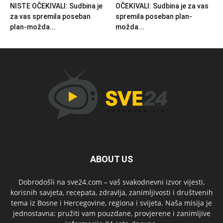
NISTE OČEKIVALI: Sudbina je
OČEKIVALI: Sudbina je za vas
za vas spremila poseban
spremila poseban plan-
plan-možda...
možda...
ABOUT US
Dobrodošli na sve24.com – vaš svakodnevni izvor vijesti,
korisnih savjeta, recepata, zdravlja, zanimljivosti i društvenih
tema iz Bosne i Hercegovine, regiona i svijeta. Naša misija je
jednostavna: pružiti vam pouzdane, provjerene i zanimljive