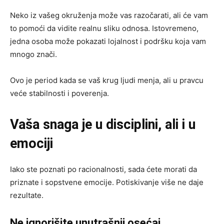
Neko iz vašeg okruženja može vas razočarati, ali će vam
to pomoći da vidite realnu sliku odnosa. Istovremeno,
jedna osoba može pokazati lojalnost i podršku koja vam
mnogo znači.
Ovo je period kada se vaš krug ljudi menja, ali u pravcu
veće stabilnosti i poverenja.
Vaša snaga je u disciplini, ali i u
emociji
Iako ste poznati po racionalnosti, sada ćete morati da
priznate i sopstvene emocije. Potiskivanje više ne daje
rezultate.
Ne ignorišite unutrašnji osećaj