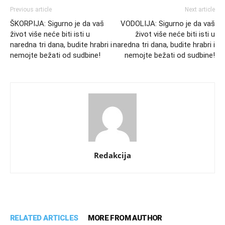
Previous article
Next article
ŠKORPIJA: Sigurno je da vaš
VODOLIJA: Sigurno je da vaš
život više neće biti isti u
život više neće biti isti u
naredna tri dana, budite hrabri i
naredna tri dana, budite hrabri i
nemojte bežati od sudbine!
nemojte bežati od sudbine!
Redakcija
RELATED ARTICLES
MORE FROM AUTHOR