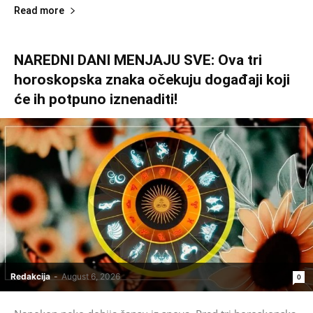
Read more
NAREDNI DANI MENJAJU SVE: Ova tri
horoskopska znaka očekuju događaji koji
će ih potpuno iznenaditi!
Redakcija
-
August 6, 2026
0