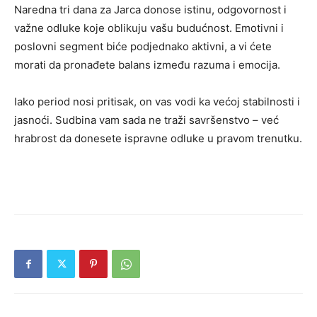
Naredna tri dana za Jarca donose istinu, odgovornost i
važne odluke koje oblikuju vašu budućnost. Emotivni i
poslovni segment biće podjednako aktivni, a vi ćete
morati da pronađete balans između razuma i emocija.
Iako period nosi pritisak, on vas vodi ka većoj stabilnosti i
jasnoći. Sudbina vam sada ne traži savršenstvo – već
hrabrost da donesete ispravne odluke u pravom trenutku.