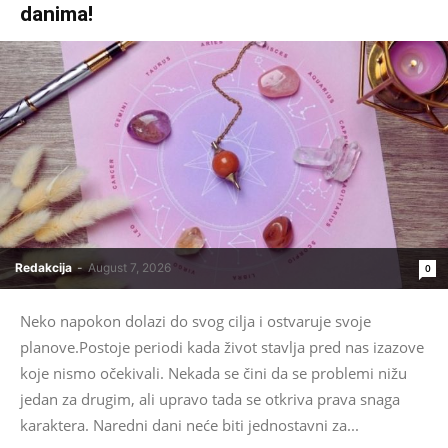
danima!
Redakcija
-
August 7, 2026
0
Neko napokon dolazi do svog cilja i ostvaruje svoje
planove.Postoje periodi kada život stavlja pred nas izazove
koje nismo očekivali. Nekada se čini da se problemi nižu
jedan za drugim, ali upravo tada se otkriva prava snaga
karaktera. Naredni dani neće biti jednostavni za...