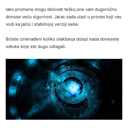
Iako promene mogu delovati teško,one vam dugoročno
donose veću sigurnost. Jarac sada ulazi u proces koji vas
vodi ka jačoj i stabilnijoj verziji sebe.
Bićete iznenađeni koliko olakšanja dolazi kada donesete
odluke koje ste dugo odlagali.