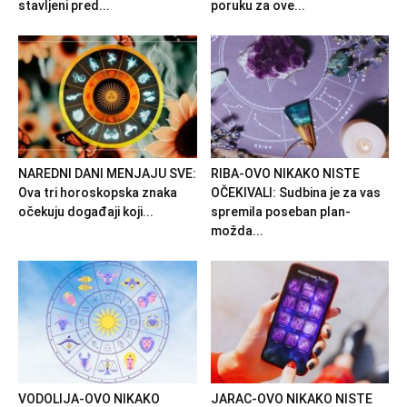
stavljeni pred...
poruku za ove...
NAREDNI DANI MENJAJU SVE:
RIBA-OVO NIKAKO NISTE
Ova tri horoskopska znaka
OČEKIVALI: Sudbina je za vas
očekuju događaji koji...
spremila poseban plan-
možda...
VODOLIJA-OVO NIKAKO
JARAC-OVO NIKAKO NISTE