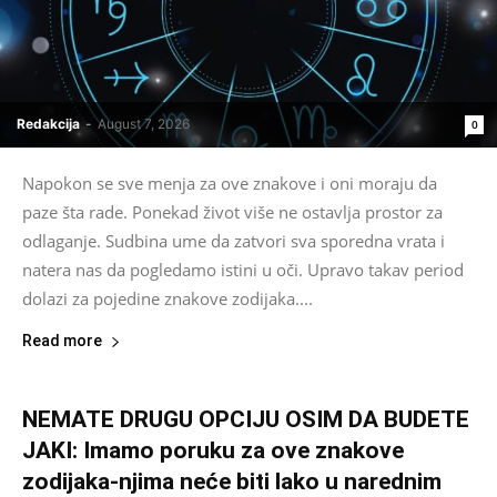
Redakcija
-
August 7, 2026
0
Napokon se sve menja za ove znakove i oni moraju da
paze šta rade. Ponekad život više ne ostavlja prostor za
odlaganje. Sudbina ume da zatvori sva sporedna vrata i
natera nas da pogledamo istini u oči. Upravo takav period
dolazi za pojedine znakove zodijaka....
Read more
NEMATE DRUGU OPCIJU OSIM DA BUDETE
JAKI: Imamo poruku za ove znakove
zodijaka-njima neće biti lako u narednim