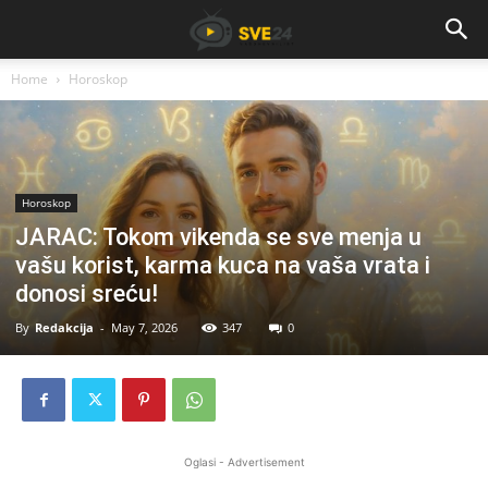
Home
Horoskop
Horoskop
JARAC: Tokom vikenda se sve menja u
vašu korist, karma kuca na vaša vrata i
donosi sreću!
By
Redakcija
-
May 7, 2026
347
0
Oglasi - Advertisement