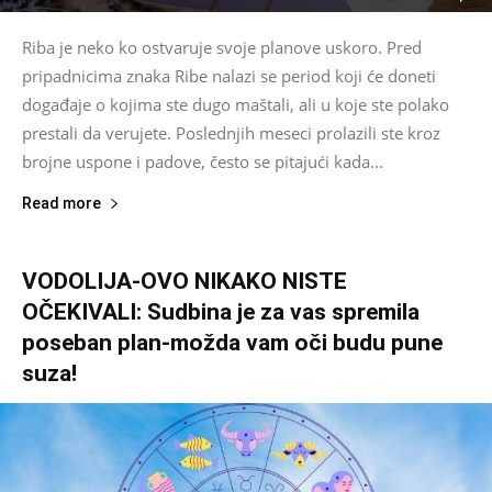
Riba je neko ko ostvaruje svoje planove uskoro. Pred
pripadnicima znaka Ribe nalazi se period koji će doneti
događaje o kojima ste dugo maštali, ali u koje ste polako
prestali da verujete. Poslednjih meseci prolazili ste kroz
brojne uspone i padove, često se pitajući kada...
Read more
VODOLIJA-OVO NIKAKO NISTE
OČEKIVALI: Sudbina je za vas spremila
poseban plan-možda vam oči budu pune
suza!