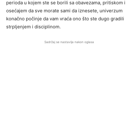
perioda u kojem ste se borili sa obavezama, pritiskom i
osećajem da sve morate sami da iznesete, univerzum
konačno počinje da vam vraća ono što ste dugo gradili
strpljenjem i disciplinom.
Sadržaj se nastavlja nakon oglasa