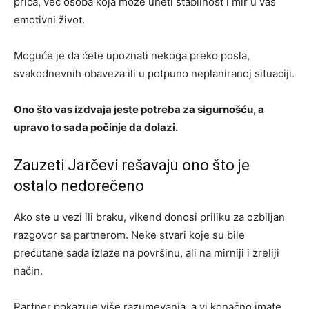
priča, već osoba koja može uneti stabilnost i mir u vaš
emotivni život.
Moguće je da ćete upoznati nekoga preko posla,
svakodnevnih obaveza ili u potpuno neplaniranoj situaciji.
Ono što vas izdvaja jeste potreba za sigurnošću, a
upravo to sada počinje da dolazi.
Zauzeti Jarčevi rešavaju ono što je
ostalo nedorečeno
Ako ste u vezi ili braku, vikend donosi priliku za ozbiljan
razgovor sa partnerom. Neke stvari koje su bile
prećutane sada izlaze na površinu, ali na mirniji i zreliji
način.
Partner pokazuje više razumevanja, a vi konačno imate