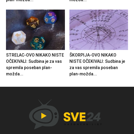
STRELAC-OVO NIKAKO NISTE
ŠKORPIJA-OVO NIKAKO
OČEKIVALI: Sudbina je za vas
NISTE OČEKIVALI: Sudbina je
spremila poseban plan-
za vas spremila poseban
možda...
plan-možda...