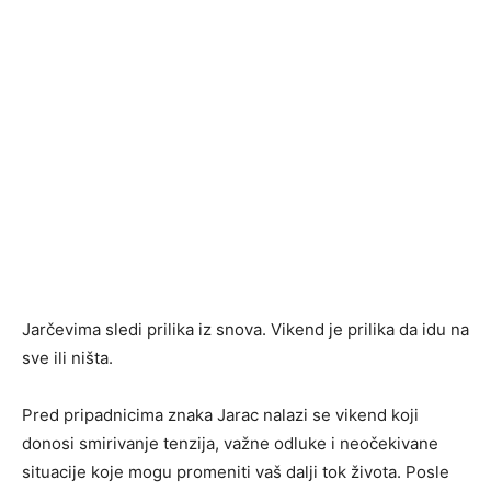
Jarčevima sledi prilika iz snova. Vikend je prilika da idu na
sve ili ništa.
Pred pripadnicima znaka Jarac nalazi se vikend koji
donosi smirivanje tenzija, važne odluke i neočekivane
situacije koje mogu promeniti vaš dalji tok života. Posle