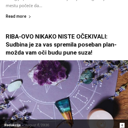
mestu počeće da...
Read more
RIBA-OVO NIKAKO NISTE OČEKIVALI:
Sudbina je za vas spremila poseban plan-
možda vam oči budu pune suza!
Redakcija
-
August 6, 2026
0