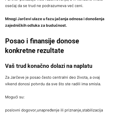
osećaj da se trud ne podrazumeva već ceni.
Mnogi Jarčevi ulaze u fazu jačanja odnosa i donošenja
zajedničkih odluka za budućnost.
Posao i finansije donose
konkretne rezultate
Vaš trud konačno dolazi na naplatu
Za Jarčeve je posao često centralni deo života, a ovaj
vikend donosi potvrdu da sve što ste radili ima smisla.
Mogući su:
poslovni dogovor,unapređenje ili priznanje,stabilizacija