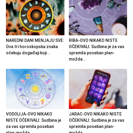
NAREDNI DANI MENJAJU SVE:
RIBA-OVO NIKAKO NISTE
Ova tri horoskopska znaka
OČEKIVALI: Sudbina je za vas
očekuju događaji koji...
spremila poseban plan-
možda...
VODOLIJA-OVO NIKAKO
JARAC-OVO NIKAKO NISTE
NISTE OČEKIVALI: Sudbina je
OČEKIVALI: Sudbina je za vas
za vas spremila poseban
spremila poseban plan-
plan-možda...
možda...