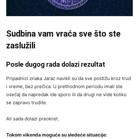
Sudbina vam vraća sve što ste
zaslužili
Posle dugog rada dolazi rezultat
Pripadnici znaka Jarac navikli su da sve postižu kroz trud
i vreme, bez prečica. U prethodnom periodu imali ste
osećaj da napredak ide sporo ili da drugi ne vide koliko
se zapravo trudite.
Ali sada dolazi preokret.
Tokom vikenda moguće su sledeće situacije: