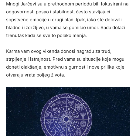
Mnogi Jarčevi su u prethodnom periodu bili fokusirani na
odgovornost, posao i stabilnost, često stavljajući
sopstvene emocije u drugi plan. Ipak, iako ste delovali
hladno i izdržljivo, u vama se gomilao umor. Sada dolazi
trenutak kada se sve to polako menja.
Karma vam ovog vikenda donosi nagradu za trud,
strpljenje i istrajnost. Pred vama su situacije koje mogu
doneti olakšanje, emotivnu sigurnost i nove prilike koje
otvaraju vrata boljeg života.