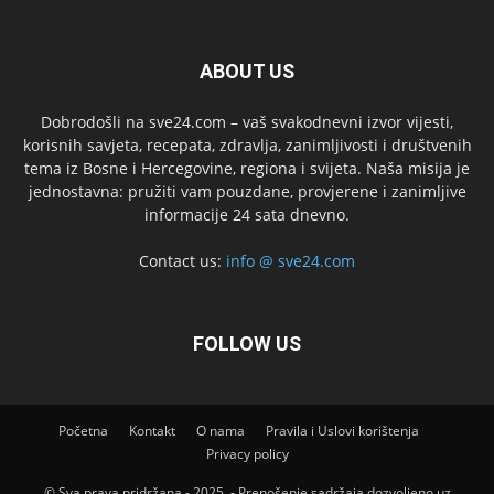
ABOUT US
Dobrodošli na sve24.com – vaš svakodnevni izvor vijesti,
korisnih savjeta, recepata, zdravlja, zanimljivosti i društvenih
tema iz Bosne i Hercegovine, regiona i svijeta. Naša misija je
jednostavna: pružiti vam pouzdane, provjerene i zanimljive
informacije 24 sata dnevno.
Contact us:
info @ sve24.com
FOLLOW US
Početna
Kontakt
O nama
Pravila i Uslovi korištenja
Privacy policy
© Sva prava pridržana - 2025. - Prenošenje sadržaja dozvoljeno uz