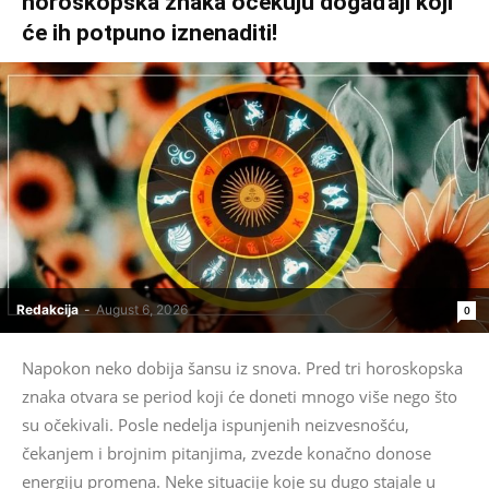
horoskopska znaka očekuju događaji koji
će ih potpuno iznenaditi!
Redakcija
-
August 6, 2026
0
Napokon neko dobija šansu iz snova. Pred tri horoskopska
znaka otvara se period koji će doneti mnogo više nego što
su očekivali. Posle nedelja ispunjenih neizvesnošću,
čekanjem i brojnim pitanjima, zvezde konačno donose
energiju promena. Neke situacije koje su dugo stajale u