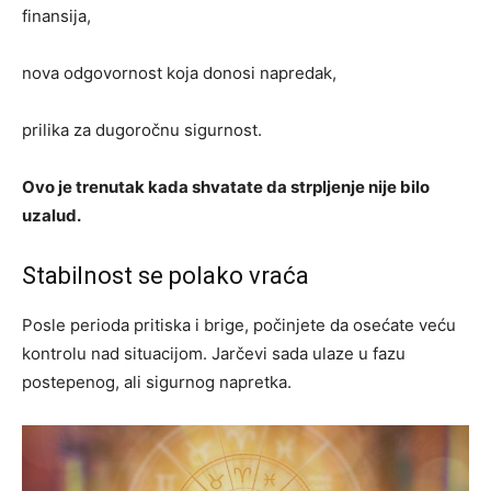
finansija,
nova odgovornost koja donosi napredak,
prilika za dugoročnu sigurnost.
Ovo je trenutak kada shvatate da strpljenje nije bilo
uzalud.
Stabilnost se polako vraća
Posle perioda pritiska i brige, počinjete da osećate veću
kontrolu nad situacijom. Jarčevi sada ulaze u fazu
postepenog, ali sigurnog napretka.