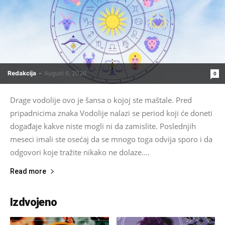
Redakcija
-
August 6, 2026
0
Drage vodolije ovo je šansa o kojoj ste maštale. Pred
pripadnicima znaka Vodolije nalazi se period koji će doneti
događaje kakve niste mogli ni da zamislite. Poslednjih
meseci imali ste osećaj da se mnogo toga odvija sporo i da
odgovori koje tražite nikako ne dolaze....
Read more
Izdvojeno