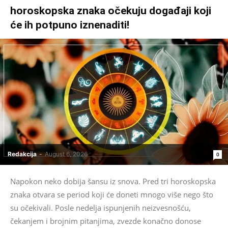
horoskopska znaka očekuju događaji koji
će ih potpuno iznenaditi!
Redakcija
-
August 6, 2026
0
Napokon neko dobija šansu iz snova. Pred tri horoskopska
znaka otvara se period koji će doneti mnogo više nego što
su očekivali. Posle nedelja ispunjenih neizvesnošću,
čekanjem i brojnim pitanjima, zvezde konačno donose