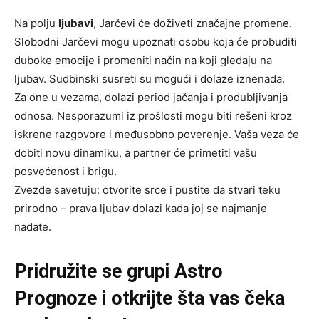
Na polju
ljubavi
, Jarčevi će doživeti značajne promene.
Slobodni Jarčevi mogu upoznati osobu koja će probuditi
duboke emocije i promeniti način na koji gledaju na
ljubav. Sudbinski susreti su mogući i dolaze iznenada.
Za one u vezama, dolazi period jačanja i produbljivanja
odnosa. Nesporazumi iz prošlosti mogu biti rešeni kroz
iskrene razgovore i međusobno poverenje. Vaša veza će
dobiti novu dinamiku, a partner će primetiti vašu
posvećenost i brigu.
Zvezde savetuju: otvorite srce i pustite da stvari teku
prirodno – prava ljubav dolazi kada joj se najmanje
nadate.
Pridružite se grupi
Astro
Prognoze
i otkrijte šta vas čeka