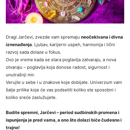
Dragi Jarčevi, zvezde vam spremaju
neočekivana i divna
iznenađenja
. Ljubav, karijerni uspeh, harmonija i lični
razvoj sada dolaze u fokus.
Ovo je vreme kada se stara poglavlja zatvaraju, a nova
otvaraju – poglavlja koja donose radost, sigurnost i
unutrašnji mir.
Verujte u sebe i u znakove koje dobijate. Univerzum vam
šalje prilike koje će vas podsetiti koliko ste sposobni i
koliko sreće zaslužujete.
Budite spremni, Jarčevi – period sudbinskih promena i
ispunjenja je pred vama, a ono što dolazi biće čudesno i
trajno!