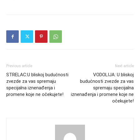
Previous article
Next article
STRELAC:U bliskoj budućnosti
VODOLIJA: U bliskoj
zvezde za vas spremaju
budućnosti zvezde za vas
specijalna iznenađenja i
spremaju specijalna
promene koje ne očekujete!
iznenađenja i promene koje ne
očekujete!