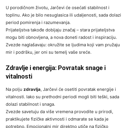
U porodičnom životu, Jarčevi će osećati stabilnost i
toplinu. Ako je bilo nesuglasica ili udaljenosti, sada dolazi
period pomirenja i razumevanja.
Prijateljstva takođe dobijaju značaj – stara prijateljstva
mogu biti obnovljena, a nova doneti radost i inspiraciju.
Zvezde naglašavaju: okružite se ljudima koji vam pružaju
mir i podršku, jer oni su temelj vaše sreće.
Zdravlje i energija: Povratak snage i
vitalnosti
Na polju
zdravlja
, Jarčevi će osetiti povratak energije i
vitalnosti. Iako su prethodni periodi mogli biti teški, sada
dolazi stabilnost i snaga.
Zvezde savetuju da više vremena provodite u prirodi,
praktikujete fizičke aktivnosti i odmarate se kada je
potrebno. Emocionalni mir direktno utiče na fizičko