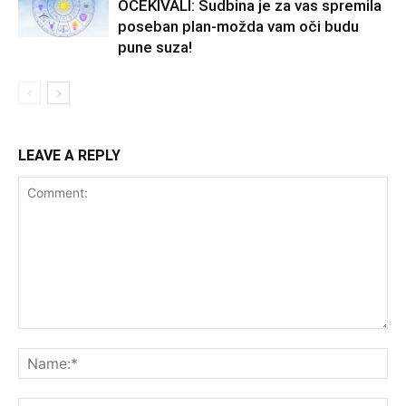
OČEKIVALI: Sudbina je za vas spremila
poseban plan-možda vam oči budu
pune suza!
LEAVE A REPLY