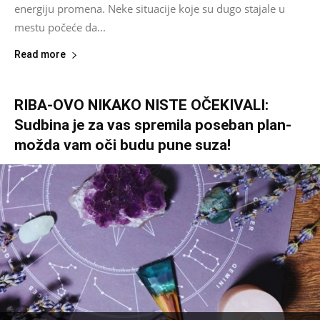
energiju promena. Neke situacije koje su dugo stajale u
mestu počeće da...
Read more
RIBA-OVO NIKAKO NISTE OČEKIVALI:
Sudbina je za vas spremila poseban plan-
možda vam oči budu pune suza!