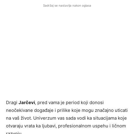
Sadržaj se nastavlja nakon oglasa
Dragi
Jarčevi
, pred vama je period koji donosi
neočekivane događaje i prilike koje mogu značajno uticati
na vaš život. Univerzum vas sada vodi ka situacijama koje
otvaraju vrata ka ljubavi, profesionalnom uspehu i ličnom
razvoju.