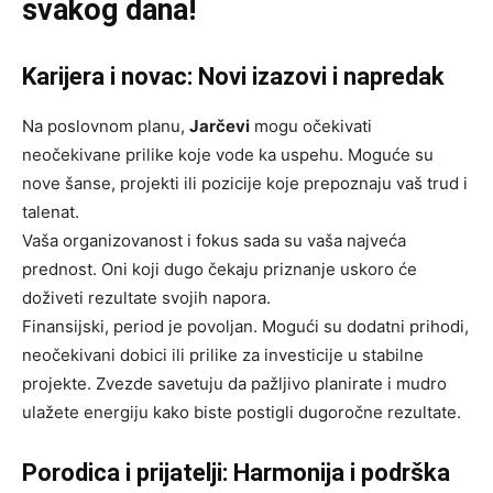
svakog dana!
Karijera i novac: Novi izazovi i napredak
Na poslovnom planu,
Jarčevi
mogu očekivati
neočekivane prilike koje vode ka uspehu. Moguće su
nove šanse, projekti ili pozicije koje prepoznaju vaš trud i
talenat.
Vaša organizovanost i fokus sada su vaša najveća
prednost. Oni koji dugo čekaju priznanje uskoro će
doživeti rezultate svojih napora.
Finansijski, period je povoljan. Mogući su dodatni prihodi,
neočekivani dobici ili prilike za investicije u stabilne
projekte. Zvezde savetuju da pažljivo planirate i mudro
ulažete energiju kako biste postigli dugoročne rezultate.
Porodica i prijatelji: Harmonija i podrška