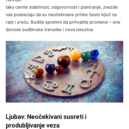
Iako cenite stabilnost, odgovornost i planiranje, zvezde
vas podsećaju da su neočekivane prilike često ključ za
rast i sreću. Budite spremni da prihvatite promene – one
donose sudbinske trenutke i nova iskustva.
Ljubav: Neočekivani susreti i
produbljivanje veza