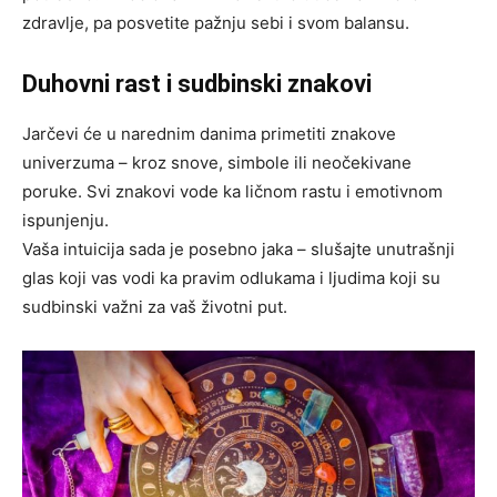
zdravlje, pa posvetite pažnju sebi i svom balansu.
Duhovni rast i sudbinski znakovi
Jarčevi će u narednim danima primetiti znakove
univerzuma – kroz snove, simbole ili neočekivane
poruke. Svi znakovi vode ka ličnom rastu i emotivnom
ispunjenju.
Vaša intuicija sada je posebno jaka – slušajte unutrašnji
glas koji vas vodi ka pravim odlukama i ljudima koji su
sudbinski važni za vaš životni put.