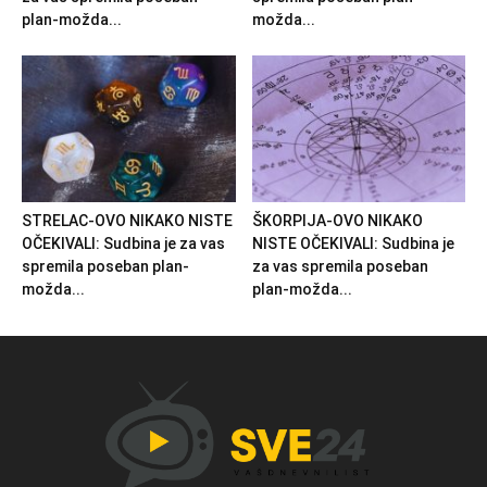
plan-možda...
možda...
STRELAC-OVO NIKAKO NISTE
ŠKORPIJA-OVO NIKAKO
OČEKIVALI: Sudbina je za vas
NISTE OČEKIVALI: Sudbina je
spremila poseban plan-
za vas spremila poseban
možda...
plan-možda...