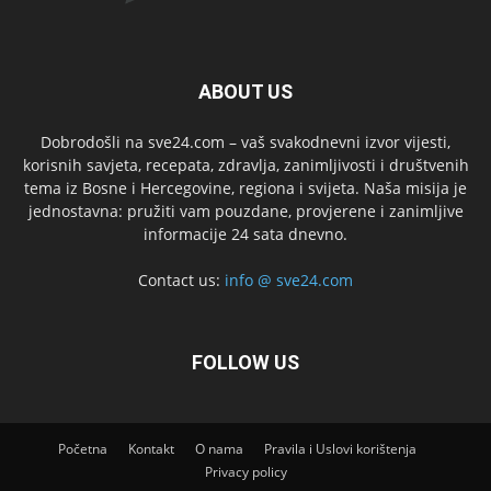
ABOUT US
Dobrodošli na sve24.com – vaš svakodnevni izvor vijesti,
korisnih savjeta, recepata, zdravlja, zanimljivosti i društvenih
tema iz Bosne i Hercegovine, regiona i svijeta. Naša misija je
jednostavna: pružiti vam pouzdane, provjerene i zanimljive
informacije 24 sata dnevno.
Contact us:
info @ sve24.com
FOLLOW US
Početna
Kontakt
O nama
Pravila i Uslovi korištenja
Privacy policy