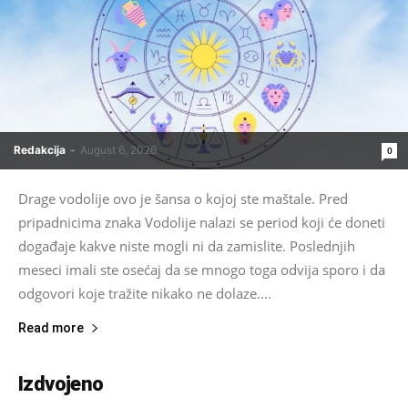
Redakcija
-
August 6, 2026
0
Drage vodolije ovo je šansa o kojoj ste maštale. Pred
pripadnicima znaka Vodolije nalazi se period koji će doneti
događaje kakve niste mogli ni da zamislite. Poslednjih
meseci imali ste osećaj da se mnogo toga odvija sporo i da
odgovori koje tražite nikako ne dolaze....
Read more
Izdvojeno