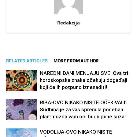
Redakcija
RELATED ARTICLES
MORE FROM AUTHOR
NAREDNI DANI MENJAJU SVE: Ova tri
horoskopska znaka očekuju događaji
koji će ih potpuno iznenaditi!
RIBA-OVO NIKAKO NISTE OČEKIVALI:
Sudbina je za vas spremila poseban
plan-možda vam oči budu pune suza!
VODOLIJA-OVO NIKAKO NISTE