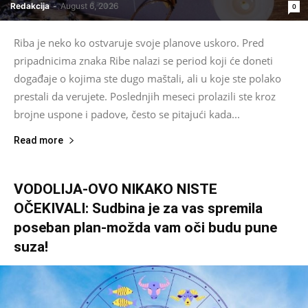
Redakcija
-
August 6, 2026
0
Riba je neko ko ostvaruje svoje planove uskoro. Pred
pripadnicima znaka Ribe nalazi se period koji će doneti
događaje o kojima ste dugo maštali, ali u koje ste polako
prestali da verujete. Poslednjih meseci prolazili ste kroz
brojne uspone i padove, često se pitajući kada...
Read more
VODOLIJA-OVO NIKAKO NISTE
OČEKIVALI: Sudbina je za vas spremila
poseban plan-možda vam oči budu pune
suza!