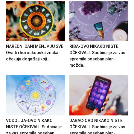
NAREDNI DANI MENJAJU SVE:
RIBA-OVO NIKAKO NISTE
Ova tri horoskopska znaka
OČEKIVALI: Sudbina je za vas
očekuju događaji koji...
spremila poseban plan-
možda...
VODOLIJA-OVO NIKAKO
JARAC-OVO NIKAKO NISTE
NISTE OČEKIVALI: Sudbina je
OČEKIVALI: Sudbina je za vas
za vas spremila poseban
spremila poseban plan-