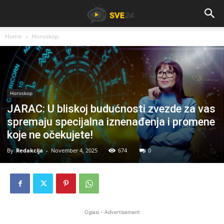
Home
Horoskop
Horoskop
JARAC: U bliskoj budućnosti zvezde za vas
spremaju specijalna iznenađenja i promene
koje ne očekujete!
By
Redakcija
-
November 4, 2025
674
0
Oglasi - Advertisement