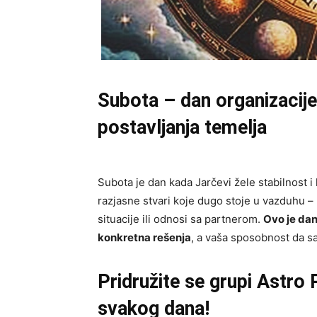
Subota – dan organizacije
postavljanja temelja
Subota je dan kada Jarčevi žele stabilnost i
razjasne stvari koje dugo stoje u vazduhu –
situacije ili odnosi sa partnerom.
Ovo je dan
konkretna rešenja
, a vaša sposobnost da sa
Pridružite se grupi
Astro 
svakog dana!