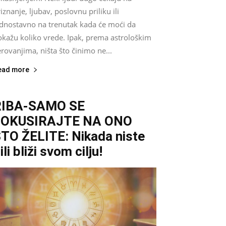
iznanje, ljubav, poslovnu priliku ili
ednostavno na trenutak kada će moći da
okažu koliko vrede. Ipak, prema astrološkim
rovanjima, ništa što činimo ne...
ead more
RIBA-SAMO SE
FOKUSIRAJTE NA ONO
TO ŽELITE: Nikada niste
ili bliži svom cilju!