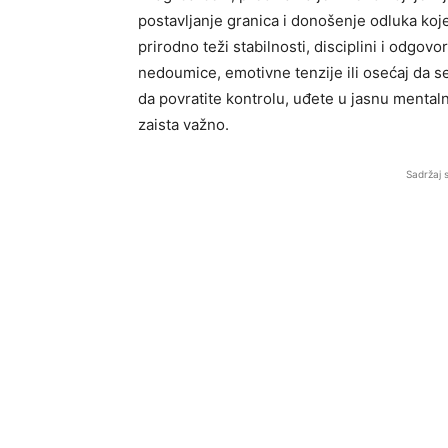
postavljanje granica i donošenje odluka koje
prirodno teži stabilnosti, disciplini i odgo
nedoumice, emotivne tenzije ili osećaj da s
da povratite kontrolu, uđete u jasnu mentaln
zaista važno.
Sadržaj 