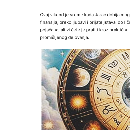
Ovaj vikend je vreme kada Jarac dobija mogu
finansija, preko ljubavi i prijateljstava, do li
pojačana, ali vi ćete je pratiti kroz praktičn
promišljenog delovanja.