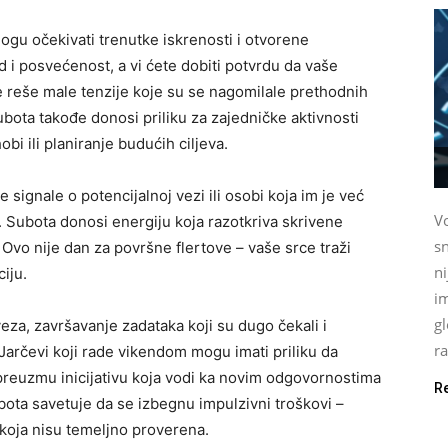
ogu očekivati trenutke iskrenosti i otvorene
 i posvećenost, a vi ćete dobiti potvrdu da vaše
e reše male tenzije koje su se nagomilale prethodnih
bota takođe donosi priliku za zajedničke aktivnosti
bi ili planiranje budućih ciljeva.
e signale o potencijalnoj vezi ili osobi koja im je već
Vo
i. Subota donosi energiju koja razotkriva skrivene
sn
 Ovo nije dan za površne flertove – vaše srce traži
n
iju.
im
gl
eza, završavanje zadataka koji su dugo čekali i
ra
Jarčevi koji rade vikendom mogu imati priliku da
preuzmu inicijativu koja vodi ka novim odgovornostima
R
i subota savetuje da se izbegnu impulzivni troškovi –
a koja nisu temeljno proverena.