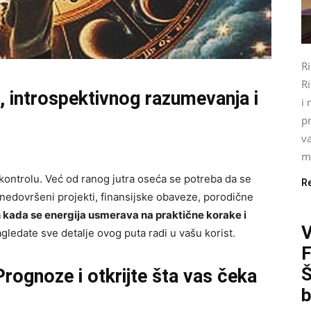
R
Ri
, introspektivnog razumevanja i
i 
pr
va
mo
 kontrolu. Već od ranog jutra oseća se potreba da se
R
 nedovršeni projekti, finansijske obaveze, porodične
 kada se energija usmerava na praktične korake i
gledate sve detalje ovog puta radi u vašu korist.
Š
Prognoze
i otkrijte šta vas čeka
b