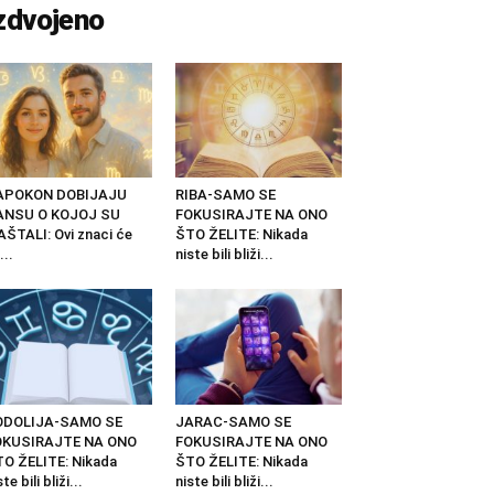
zdvojeno
APOKON DOBIJAJU
RIBA-SAMO SE
ANSU O KOJOJ SU
FOKUSIRAJTE NA ONO
ŠTALI: Ovi znaci će
ŠTO ŽELITE: Nikada
...
niste bili bliži...
ODOLIJA-SAMO SE
JARAC-SAMO SE
OKUSIRAJTE NA ONO
FOKUSIRAJTE NA ONO
O ŽELITE: Nikada
ŠTO ŽELITE: Nikada
ste bili bliži...
niste bili bliži...