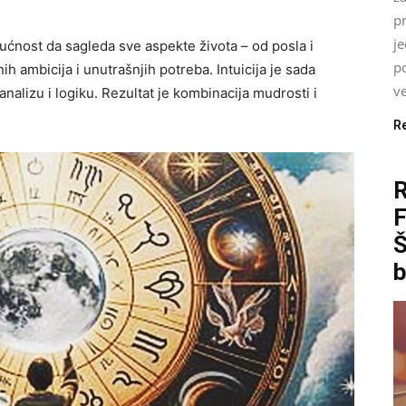
pr
j
ćnost da sagleda sve aspekte života – od posla i
p
čnih ambicija i unutrašnjih potreba. Intuicija je sada
ve
u analizu i logiku. Rezultat je kombinacija mudrosti i
R
Š
b