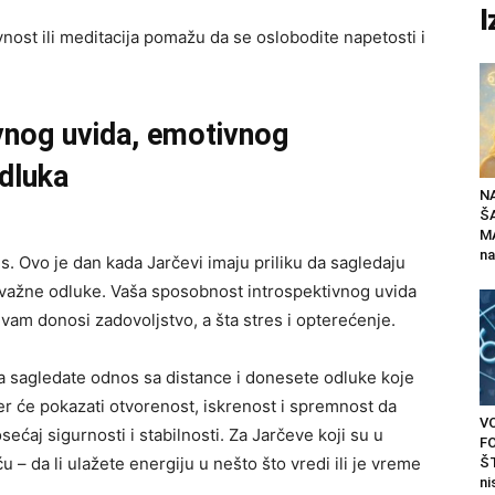
I
ktivnost ili meditacija pomažu da se oslobodite napetosti i
ivnog uvida, emotivnog
odluka
N
Š
MA
na
s. Ovo je dan kada Jarčevi imaju priliku da sagledaju
u važne odluke. Vaša sposobnost introspektivnog uvida
vam donosi zadovoljstvo, a šta stres i opterećenje.
a sagledate odnos sa distance i donesete odluke koje
er će pokazati otvorenost, iskrenost i spremnost da
V
ećaj sigurnosti i stabilnosti. Za Jarčeve koji su u
F
 – da li ulažete energiju u nešto što vredi ili je vreme
ŠT
ni