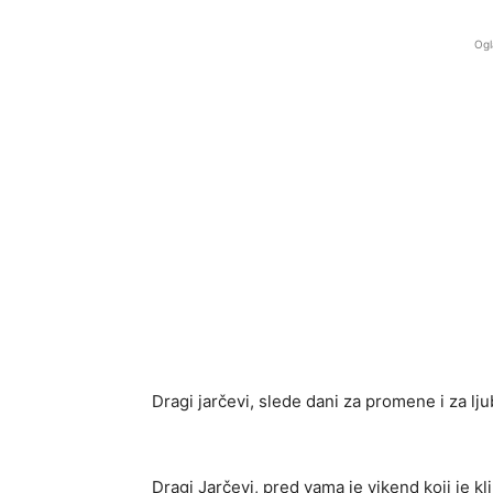
Ogl
Dragi jarčevi, slede dani za promene i za lj
Dragi Jarčevi, pred vama je vikend koji je kl