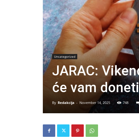
Uncategorized
JARAC: Vikend
će vam doneti 
By
Redakcija
-
November 14, 2025
748