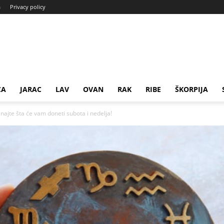
a
Privacy policy
CA
JARAC
LAV
OVAN
RAK
RIBE
ŠKORPIJA
najte šta će vam doneti subota i nedelja!