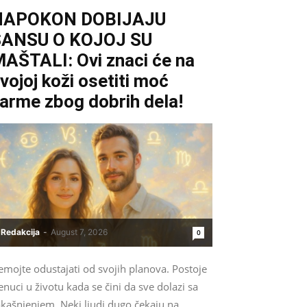
NAPOKON DOBIJAJU
ŠANSU O KOJOJ SU
AŠTALI: Ovi znaci će na
vojoj koži osetiti moć
arme zbog dobrih dela!
Redakcija
-
August 7, 2026
0
emojte odustajati od svojih planova. Postoje
enuci u životu kada se čini da sve dolazi sa
akašnjenjem. Neki ljudi dugo čekaju na