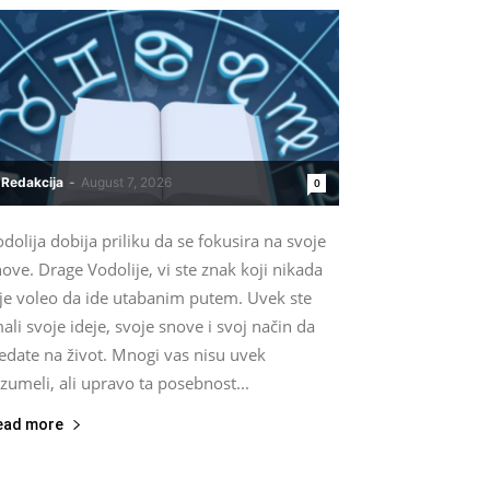
Redakcija
-
August 7, 2026
0
dolija dobija priliku da se fokusira na svoje
ove. Drage Vodolije, vi ste znak koji nikada
ije voleo da ide utabanim putem. Uvek ste
ali svoje ideje, svoje snove i svoj način da
edate na život. Mnogi vas nisu uvek
zumeli, ali upravo ta posebnost...
ead more