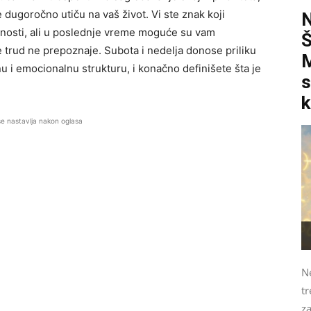
 dugoročno utiču na vaš život. Vi ste znak koji
vornosti, ali u poslednje vreme moguće su vam
e trud ne prepoznaje. Subota i nedelja donose priliku
M
u i emocionalnu strukturu, i konačno definišete šta je
s
k
se nastavlja nakon oglasa
N
tr
z