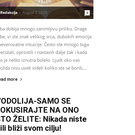
Redakcija
-
August 7, 2026
0
iba dobija mnogo zanimljivu priliku. Drage
be, vi ste znak velikog srca, dubokih emocija
neverovatne intuicije. Često ste mnogo toga
ećutali, oprostili i nastavili dalje čak i kada
s je nešto iznutra bolelo. Ljudi oko vas
žda nisu uvek videli koliko ste se borili,...
ead more
VODOLIJA-SAMO SE
FOKUSIRAJTE NA ONO
TO ŽELITE: Nikada niste
ili bliži svom cilju!