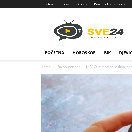
Početna
Kontakt
O nama
Pravila i Uslovi korištenj
Sve
24
POČETNA
HOROSKOP
BIK
DJEVI
Home
Uncategorized
JARAC: Vikend horoskop, saz