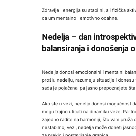
Zdravlje i energija su stabilni, ali fizička a
da um mentalno i emotivno odahne.
Nedelja – dan introspekt
balansiranja i donošenja 
Nedelja donosi emocionalni i mentalni balan
prošlu nedelju, razumeju situacije i dones
sada je pojačana, pa jasno prepoznajete šta 
Ako ste u vezi, nedelja donosi mogućnost d
mogu trajno uticati na dinamiku veze. Partn
zajedno radite na harmoniji, što vam pruža os
nestabilnoj vezi, nedelja može doneti jasnoću
za prekid i postavljanje granica.