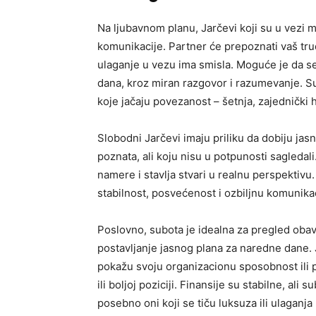
Na ljubavnom planu, Jarčevi koji su u vezi m
komunikacije. Partner će prepoznati vaš trud
ulaganje u vezu ima smisla. Moguće je da s
dana, kroz miran razgovor i razumevanje. Su
koje jačaju povezanost – šetnja, zajednički ho
Slobodni Jarčevi imaju priliku da dobiju jasn
poznata, ali koju nisu u potpunosti sagledal
namere i stavlja stvari u realnu perspektivu.
stabilnost, posvećenost i ozbiljnu komunikac
Poslovno, subota je idealna za pregled obav
postavljanje jasnog plana za naredne dane. 
pokažu svoju organizacionu sposobnost ili 
ili boljoj poziciji. Finansije su stabilne, al
posebno oni koji se tiču luksuza ili ulaganj