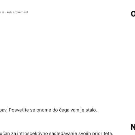
O
asi - Advertisement
ubav. Posvetite se onome do čega vam je stalo.
N
jučan za introspektivno sagledavanje svojih prioriteta,