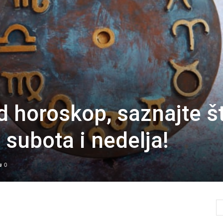
 horoskop, saznajte š
subota i nedelja!
0