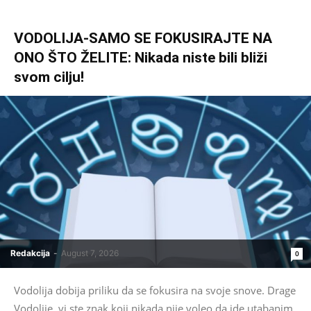
VODOLIJA-SAMO SE FOKUSIRAJTE NA
ONO ŠTO ŽELITE: Nikada niste bili bliži
svom cilju!
Redakcija
-
August 7, 2026
0
Vodolija dobija priliku da se fokusira na svoje snove. Drage
Vodolije, vi ste znak koji nikada nije voleo da ide utabanim