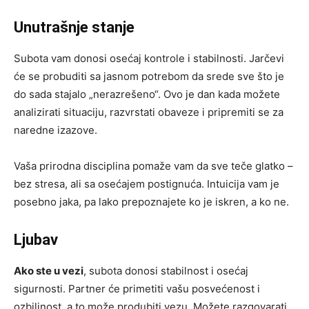
Unutrašnje stanje
Subota vam donosi osećaj kontrole i stabilnosti. Jarčevi
će se probuditi sa jasnom potrebom da srede sve što je
do sada stajalo „nerazrešeno“. Ovo je dan kada možete
analizirati situaciju, razvrstati obaveze i pripremiti se za
naredne izazove.
Vaša prirodna disciplina pomaže vam da sve teče glatko –
bez stresa, ali sa osećajem postignuća. Intuicija vam je
posebno jaka, pa lako prepoznajete ko je iskren, a ko ne.
Ljubav
Ako ste u vezi
, subota donosi stabilnost i osećaj
sigurnosti. Partner će primetiti vašu posvećenost i
ozbiljnost, a to može produbiti vezu. Možete razgovarati