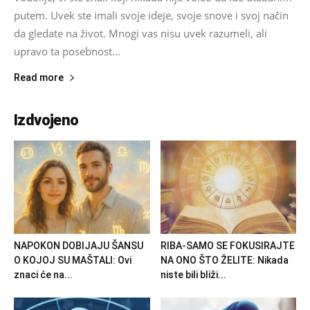
putem. Uvek ste imali svoje ideje, svoje snove i svoj način
da gledate na život. Mnogi vas nisu uvek razumeli, ali
upravo ta posebnost...
Read more
Izdvojeno
NAPOKON DOBIJAJU ŠANSU
RIBA-SAMO SE FOKUSIRAJTE
O KOJOJ SU MAŠTALI: Ovi
NA ONO ŠTO ŽELITE: Nikada
znaci će na...
niste bili bliži...