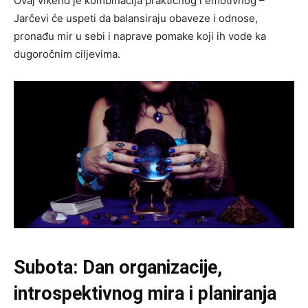
Ovaj vikend je kombinacija praktičnog i emotivnog –
Jarčevi će uspeti da balansiraju obaveze i odnose,
pronađu mir u sebi i naprave pomake koji ih vode ka
dugoročnim ciljevima.
Subota: Dan organizacije,
introspektivnog mira i planiranja