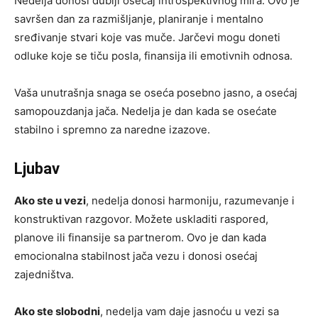
Nedelja donosi dublji osećaj introspektivnog mira. Ovo je
savršen dan za razmišljanje, planiranje i mentalno
sređivanje stvari koje vas muče. Jarčevi mogu doneti
odluke koje se tiču posla, finansija ili emotivnih odnosa.
Vaša unutrašnja snaga se oseća posebno jasno, a osećaj
samopouzdanja jača. Nedelja je dan kada se osećate
stabilno i spremno za naredne izazove.
Ljubav
Ako ste u vezi
, nedelja donosi harmoniju, razumevanje i
konstruktivan razgovor. Možete uskladiti raspored,
planove ili finansije sa partnerom. Ovo je dan kada
emocionalna stabilnost jača vezu i donosi osećaj
zajedništva.
Ako ste slobodni
, nedelja vam daje jasnoću u vezi sa