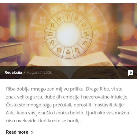
Redakcija
-
August 7, 2026
0
Riba dobija mnogo zanimljivu priliku. Drage Ribe, vi ste
znak velikog srca, dubokih emocija i neverovatne intuicije.
Često ste mnogo toga prećutali, oprostili i nastavili dalje
čak i kada vas je nešto iznutra bolelo. Ljudi oko vas možda
nisu uvek videli koliko ste se borili,...
Read more