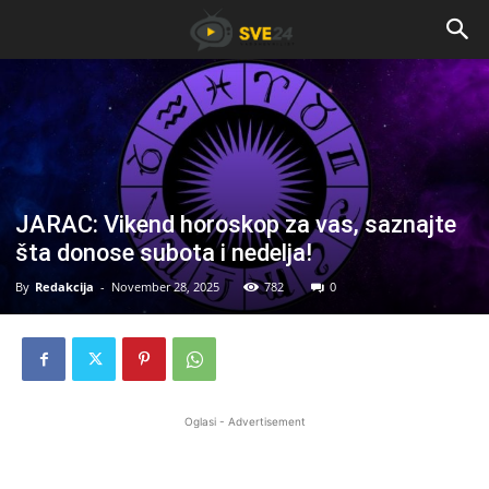
JARAC: Vikend horoskop za vas, saznajte
šta donose subota i nedelja!
By
Redakcija
-
November 28, 2025
782
0
Oglasi - Advertisement