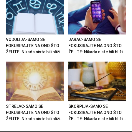
VODOLIJA-SAMO SE
JARAC-SAMO SE
FOKUSIRAJTE NA ONO ŠTO
FOKUSIRAJTE NA ONO ŠTO
ŽELITE: Nikada niste bili bliži...
ŽELITE: Nikada niste bili bliži...
STRELAC-SAMO SE
ŠKORPIJA-SAMO SE
FOKUSIRAJTE NA ONO ŠTO
FOKUSIRAJTE NA ONO ŠTO
ŽELITE: Nikada niste bili bliži...
ŽELITE: Nikada niste bili bliži...