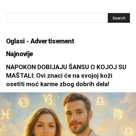
Oglasi - Advertisement
Najnovije
NAPOKON DOBIJAJU ŠANSU O KOJOJ SU
MAŠTALI: Ovi znaci će na svojoj koži
osetiti moć karme zbog dobrih dela!