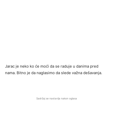
Jarac je neko ko će moći da se raduje u danima pred
nama. Bitno je da naglasimo da slede važna dešavanja.
Sadržaj se nastavlja nakon oglasa