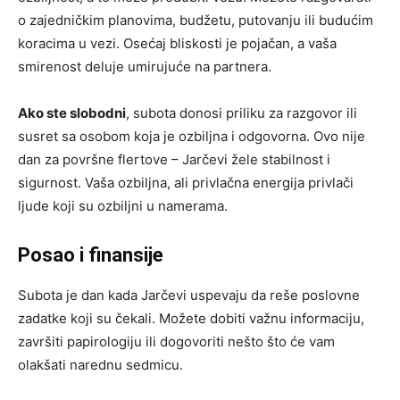
o zajedničkim planovima, budžetu, putovanju ili budućim
koracima u vezi. Osećaj bliskosti je pojačan, a vaša
smirenost deluje umirujuće na partnera.
Ako ste slobodni
, subota donosi priliku za razgovor ili
susret sa osobom koja je ozbiljna i odgovorna. Ovo nije
dan za površne flertove – Jarčevi žele stabilnost i
sigurnost. Vaša ozbiljna, ali privlačna energija privlači
ljude koji su ozbiljni u namerama.
Posao i finansije
Subota je dan kada Jarčevi uspevaju da reše poslovne
zadatke koji su čekali. Možete dobiti važnu informaciju,
završiti papirologiju ili dogovoriti nešto što će vam
olakšati narednu sedmicu.