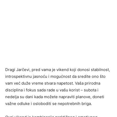
Dragi Jarčevi, pred vama je vikend koji donosi stabilnost,
introspektivnu jasnoću i mogućnost da sredite ono što
vam već duže vreme stvara napetost. Vaša prirodna
disciplina i fokus sada rade u vašu korist – subota i
nedelja su dani kada možete napraviti planove, doneti
važne odluke i osloboditi se nepotrebnih briga.