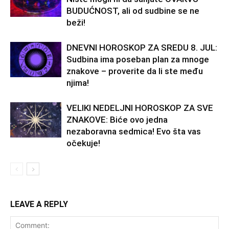
BUDUĆNOST, ali od sudbine se ne
beži!
DNEVNI HOROSKOP ZA SREDU 8. JUL:
Sudbina ima poseban plan za mnoge
znakove – proverite da li ste među
njima!
VELIKI NEDELJNI HOROSKOP ZA SVE
ZNAKOVE: Biće ovo jedna
nezaboravna sedmica! Evo šta vas
očekuje!
LEAVE A REPLY