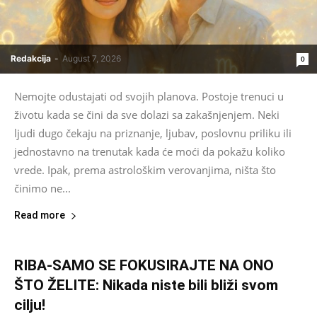
Redakcija
-
August 7, 2026
0
Nemojte odustajati od svojih planova. Postoje trenuci u
životu kada se čini da sve dolazi sa zakašnjenjem. Neki
ljudi dugo čekaju na priznanje, ljubav, poslovnu priliku ili
jednostavno na trenutak kada će moći da pokažu koliko
vrede. Ipak, prema astrološkim verovanjima, ništa što
činimo ne...
Read more
RIBA-SAMO SE FOKUSIRAJTE NA ONO
ŠTO ŽELITE: Nikada niste bili bliži svom
cilju!