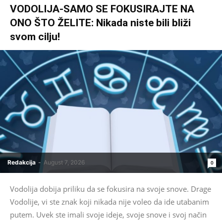
VODOLIJA-SAMO SE FOKUSIRAJTE NA
ONO ŠTO ŽELITE: Nikada niste bili bliži
svom cilju!
Redakcija
-
August 7, 2026
0
Vodolija dobija priliku da se fokusira na svoje snove. Drage
Vodolije, vi ste znak koji nikada nije voleo da ide utabanim
putem. Uvek ste imali svoje ideje, svoje snove i svoj način