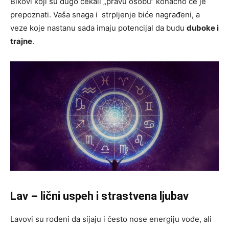
Bikovi koji su dugo čekali „pravu osobu“ konačno će je
prepoznati. Vaša snaga i strpljenje biće nagrađeni, a
veze koje nastanu sada imaju potencijal da budu
duboke i
trajne
.
Lav – lični uspeh i strastvena ljubav
Lavovi su rođeni da sijaju i često nose energiju vođe, ali