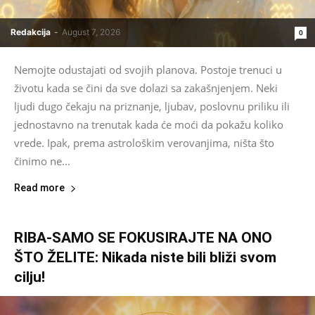
Redakcija
-
August 7, 2026
0
Nemojte odustajati od svojih planova. Postoje trenuci u
životu kada se čini da sve dolazi sa zakašnjenjem. Neki
ljudi dugo čekaju na priznanje, ljubav, poslovnu priliku ili
jednostavno na trenutak kada će moći da pokažu koliko
vrede. Ipak, prema astrološkim verovanjima, ništa što
činimo ne...
Read more
RIBA-SAMO SE FOKUSIRAJTE NA ONO
ŠTO ŽELITE: Nikada niste bili bliži svom
cilju!