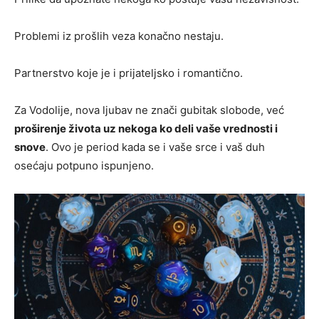
Problemi iz prošlih veza konačno nestaju.
Partnerstvo koje je i prijateljsko i romantično.
Za Vodolije, nova ljubav ne znači gubitak slobode, već
proširenje života uz nekoga ko deli vaše vrednosti i
snove
. Ovo je period kada se i vaše srce i vaš duh
osećaju potpuno ispunjeno.