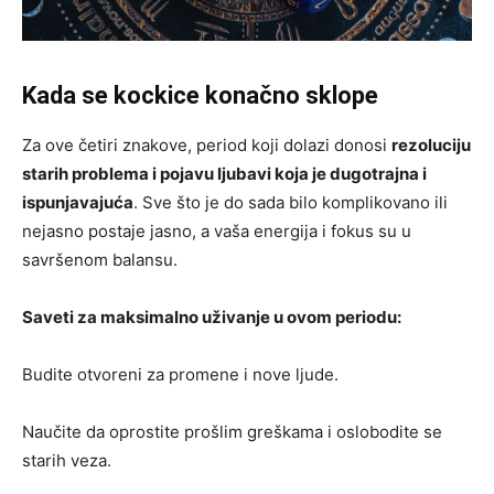
Kada se kockice konačno sklope
Za ove četiri znakove, period koji dolazi donosi
rezoluciju
starih problema i pojavu ljubavi koja je dugotrajna i
ispunjavajuća
. Sve što je do sada bilo komplikovano ili
nejasno postaje jasno, a vaša energija i fokus su u
savršenom balansu.
Saveti za maksimalno uživanje u ovom periodu:
Budite otvoreni za promene i nove ljude.
Naučite da oprostite prošlim greškama i oslobodite se
starih veza.