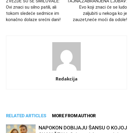
ZVEZDE SU SE SMILOVALE:
TAJNA,ZABRANJENA LJUBAV:
Ovi znaci su silno patili, ali
Evo koji znaci će se ludo
tokom sledeće sedmice im
zaljubiti u nekoga ko je
konačno dolaze srećni dani!
zauzet,neće moći da odole!
Redakcija
RELATED ARTICLES
MORE FROM AUTHOR
NAPOKON DOBIJAJU ŠANSU O KOJOJ