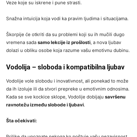
Veze koje su iskrene i pune strasti.
Snažna intuicija koja vodi ka pravim ljudima i situacijama.
Škorpije će otkriti da su problemi koji su ih mučili dugo
vremena sada
samo lekcije iz prošlosti
, a nova ljubav
dolazi u obliku osobe koja razume vašu emotivnu dubinu.
Vodolija – sloboda i kompatibilna ljubav
Vodolije vole slobodu i inovativnost, ali ponekad to može
da ih izoluje ili da stvori prepreke u emotivnim odnosima.
Kada se sve kockice sklope, Vodolije dobijaju
savršenu
ravnotežu između slobode i ljubavi
.
Šta očekivati:
Prilike da upoznate nekoga ko poštuje vašu nezavisnost.