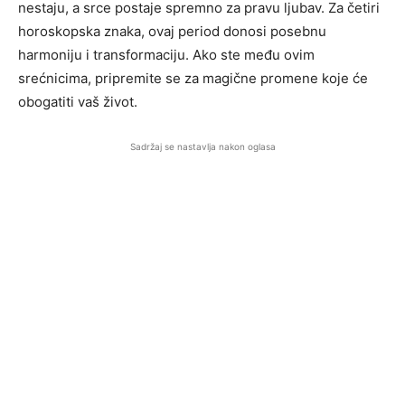
nestaju, a srce postaje spremno za pravu ljubav. Za četiri
horoskopska znaka, ovaj period donosi posebnu
harmoniju i transformaciju. Ako ste među ovim
srećnicima, pripremite se za magične promene koje će
obogatiti vaš život.
Sadržaj se nastavlja nakon oglasa