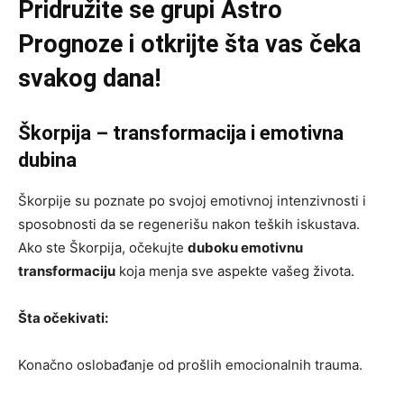
Pridružite se grupi
Astro
Prognoze
i otkrijte šta vas čeka
svakog dana!
Škorpija – transformacija i emotivna
dubina
Škorpije su poznate po svojoj emotivnoj intenzivnosti i
sposobnosti da se regenerišu nakon teških iskustava.
Ako ste Škorpija, očekujte
duboku emotivnu
transformaciju
koja menja sve aspekte vašeg života.
Šta očekivati:
Konačno oslobađanje od prošlih emocionalnih trauma.