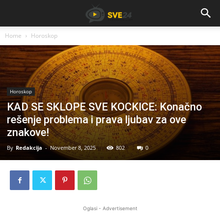
Home
Horoskop
Horoskop
KAD SE SKLOPE SVE KOCKICE: Konačno
rešenje problema i prava ljubav za ove
znakove!
By
Redakcija
-
November 8, 2025
802
0
Oglasi - Advertisement