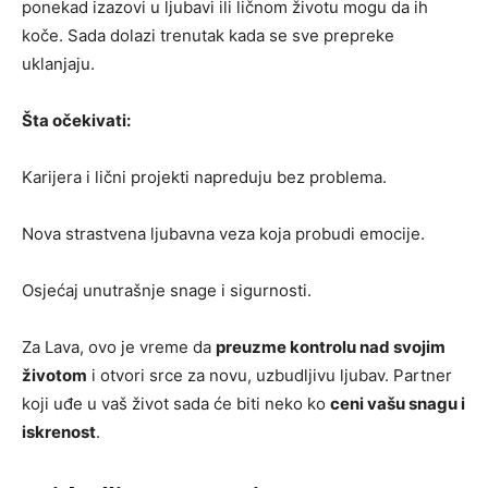
ponekad izazovi u ljubavi ili ličnom životu mogu da ih
koče. Sada dolazi trenutak kada se sve prepreke
uklanjaju.
Šta očekivati:
Karijera i lični projekti napreduju bez problema.
Nova strastvena ljubavna veza koja probudi emocije.
Osjećaj unutrašnje snage i sigurnosti.
Za Lava, ovo je vreme da
preuzme kontrolu nad svojim
životom
i otvori srce za novu, uzbudljivu ljubav. Partner
koji uđe u vaš život sada će biti neko ko
ceni vašu snagu i
iskrenost
.