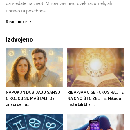
da gledate na život. Mnogi vas nisu uvek razumeli, ali
upravo ta posebnost...
Read more
Izdvojeno
NAPOKON DOBIJAJU ŠANSU
RIBA-SAMO SE FOKUSIRAJTE
O KOJOJ SU MAŠTALI: Ovi
NA ONO ŠTO ŽELITE: Nikada
znaci će na...
niste bili bliži...