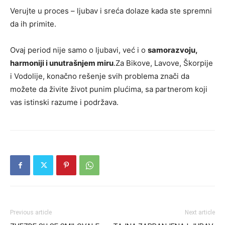
Verujte u proces – ljubav i sreća dolaze kada ste spremni
da ih primite.
Ovaj period nije samo o ljubavi, već i o
samorazvoju,
harmoniji i unutrašnjem miru
.Za Bikove, Lavove, Škorpije
i Vodolije, konačno rešenje svih problema znači da
možete da živite život punim plućima, sa partnerom koji
vas istinski razume i podržava.
Previous article
Next article