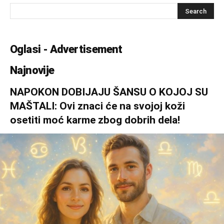
Oglasi - Advertisement
Najnovije
NAPOKON DOBIJAJU ŠANSU O KOJOJ SU
MAŠTALI: Ovi znaci će na svojoj koži
osetiti moć karme zbog dobrih dela!