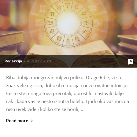
Redakcija
-
August 7, 2026
0
Riba dobija mnogo zanimljivu priliku. Drage Ribe, vi ste
znak velikog srca, dubokih emocija i neverovatne intuicije.
Često ste mnogo toga prećutali, oprostili i nastavili dalje
čak i kada vas je nešto iznutra bolelo. Ljudi oko vas možda
nisu uvek videli koliko ste se borili,...
Read more