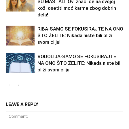
SU MAŠTALI: Ovi znaci će na svojoj
koži osetiti moć karme zbog dobrih
dela!
RIBA-SAMO SE FOKUSIRAJTE NA ONO
ŠTO ŽELITE: Nikada niste bili bliži
svom cilju!
VODOLIJA-SAMO SE FOKUSIRAJTE
NA ONO ŠTO ŽELITE: Nikada niste bili
bliži svom cilju!
LEAVE A REPLY