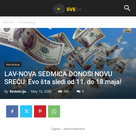
Home
Horoskop
Horoskop
LAV-NOVA SEDMICA DONOSI NOVU
SREĆU: Evo šta sledi od 11. do 18.maja!
By
Redakcija
-
May 10, 2026
340
0
Oglasi - Advertisement