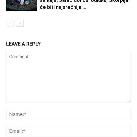
se kaje, Jarac donosi odluku, Škorpija
će biti najsrećnija….
LEAVE A REPLY