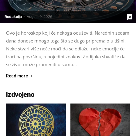
Redakcija
-
August 9, 2026
0
Ovo je horoskop koji će nekoga oduševiti. Narednih sedam
dana donose mnogo toga što se dugo pripremalo u tišini.
Neke stvari više neće moći da se odlažu, neke emocije će
izaći na površinu, a pojedini znakovi Zodijaka shvatiće da
se život može promeniti u samo...
Read more
Izdvojeno