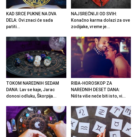
KAD SRCE PUKNE NA DVA
NAJSREĆNIJI OD SVIH:
DELA: Ovi znaci će sada
Konačno karma dolazi za ove
patiti...
zodijake, vreme je...
TOKOM NAREDNIH SEDAM
RIBA-HOROSKOP ZA
DANA: Lav se kaje, Jarac
NAREDNIH DESET DANA:
donosi odluku, Škorpija...
Ništa više neće biti isto, vi...