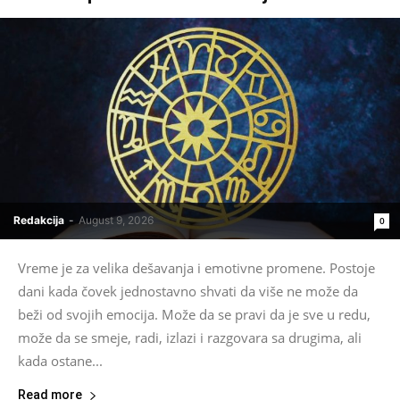
Redakcija
-
August 9, 2026
0
Vreme je za velika dešavanja i emotivne promene. Postoje
dani kada čovek jednostavno shvati da više ne može da
beži od svojih emocija. Može da se pravi da je sve u redu,
može da se smeje, radi, izlazi i razgovara sa drugima, ali
kada ostane...
Read more