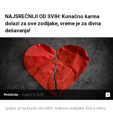
NAJSREĆNIJI OD SVIH: Konačno karma
dolazi za ove zodijake, vreme je za divna
dešavanja!
Redakcija
-
August 9, 2026
0
Ljubav je na korak od nekih znakova zodijaka. Evo o čemu