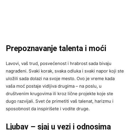
Prepoznavanje talenta i moći
Lavovi, vaš trud, posvećenost i hrabrost sada bivaju
nagrađeni. Svaki korak, svaka odluka i svaki napor koji ste
uložili sada dolazi na svoje mesto. Ovo je vreme kada
vaša moć postaje vidljiva drugima – na poslu, u
društvenim krugovima ili kroz lične projekte koje ste
dugo razvijali. Svet će primetiti vaš talenat, harizmu i
sposobnost da inspirišete i vodite druge.
Ljubav – sjaj u vezi i odnosima