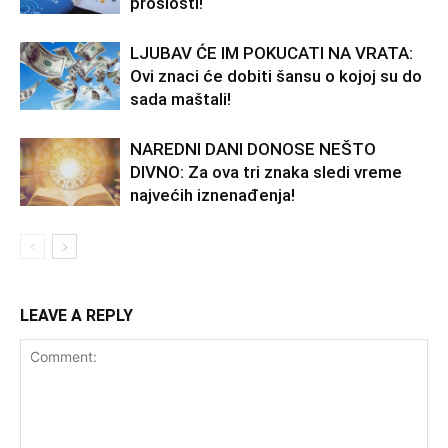
prošlosti!
LJUBAV ĆE IM POKUCATI NA VRATA:
Ovi znaci će dobiti šansu o kojoj su do
sada maštali!
NAREDNI DANI DONOSE NEŠTO
DIVNO: Za ova tri znaka sledi vreme
najvećih iznenađenja!
LEAVE A REPLY