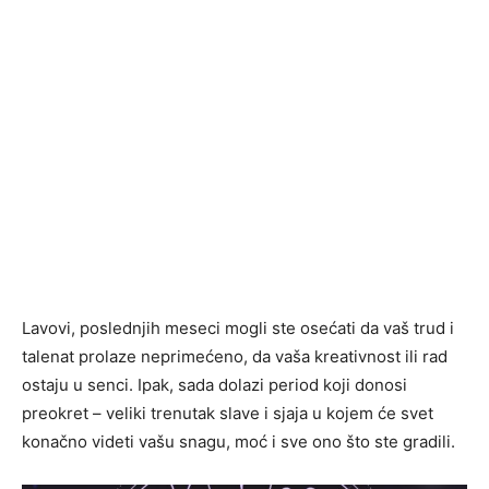
Lavovi, poslednjih meseci mogli ste osećati da vaš trud i
talenat prolaze neprimećeno, da vaša kreativnost ili rad
ostaju u senci. Ipak, sada dolazi period koji donosi
preokret – veliki trenutak slave i sjaja u kojem će svet
konačno videti vašu snagu, moć i sve ono što ste gradili.