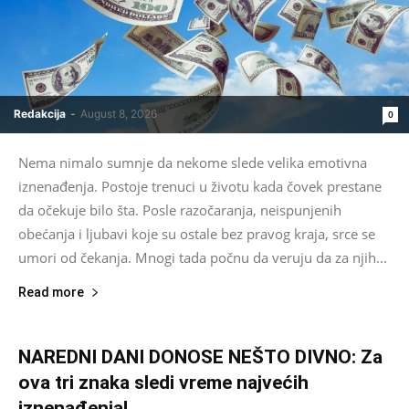
Redakcija
-
August 8, 2026
0
Nema nimalo sumnje da nekome slede velika emotivna
iznenađenja. Postoje trenuci u životu kada čovek prestane
da očekuje bilo šta. Posle razočaranja, neispunjenih
obećanja i ljubavi koje su ostale bez pravog kraja, srce se
umori od čekanja. Mnogi tada počnu da veruju da za njih...
Read more
NAREDNI DANI DONOSE NEŠTO DIVNO: Za
ova tri znaka sledi vreme najvećih
iznenađenja!