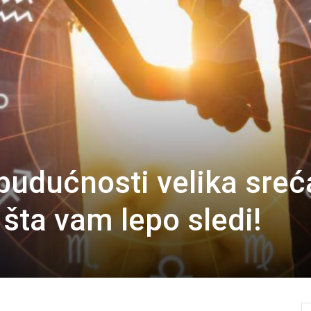
 budućnosti velika sreć
šta vam lepo sledi!