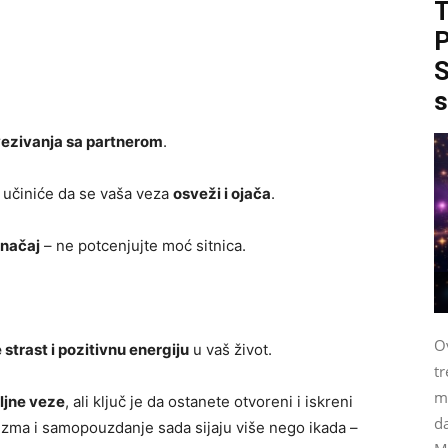
P
S
s
ezivanja sa partnerom
.
a učiniće da se vaša veza
osveži i ojača
.
načaj
– ne potcenjujte moć sitnica.
Ov
strast i pozitivnu energiju
u vaš život.
tr
me
ljne veze
, ali ključ je da ostanete otvoreni i iskreni
da
zma i samopouzdanje sada sijaju više nego ikada –