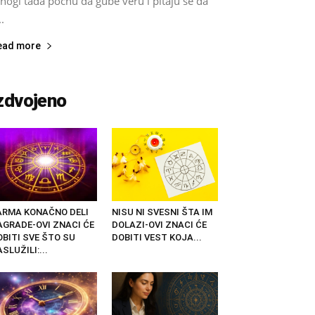
nogi tada počnu da gube veru i pitaju se da
..
ead more
zdvojeno
ARMA KONAČNO DELI
NISU NI SVESNI ŠTA IM
AGRADE-OVI ZNACI ĆE
DOLAZI-OVI ZNACI ĆE
OBITI SVE ŠTO SU
DOBITI VEST KOJA...
SLUŽILI:...