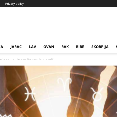
a
Privacy policy
CA
JARAC
LAV
OVAN
RAK
RIBE
ŠKORPIJA
reća vam stiže,evo šta vam lepo sledi!