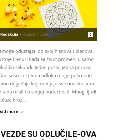
Redakcija
-
August 5, 2026
0
mojte odustajati od svojih snova i planova.
ostoje trenuci kada se život promeni u samo
koliko sekundi. Jedan poziv, jedna poruka,
dan susret ili jedna odluka mogu pokrenuti
avinu događaja koji menjaju sve ono što smo
 tada mislili o svojoj budućnosti. Mnogi ljudi
olaze kroz...
ead more
ZVEZDE SU ODLUČILE-OVA