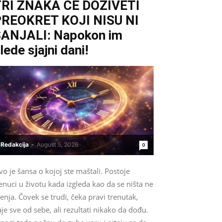
TRI ZNAKA ĆE DOŽIVETI
REOKRET KOJI NISU NI
ANJALI: Napokon im
lede sjajni dani!
Redakcija
-
August 5, 2026
0
o je šansa o kojoj ste maštali. Postoje
enuci u životu kada izgleda kao da se ništa ne
nja. Čovek se trudi, čeka pravi trenutak,
je sve od sebe, ali rezultati nikako da dođu.