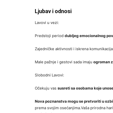
Ljubav i odnosi
Lavovi u vezi:
Predstoji period
dubljeg emocionalnog pov
Zajedničke aktivnosti i iskrena komunikacij
Male pažnje i gestovi sada imaju
ogroman z
Slobodni Lavovi:
Očekuju vas
susreti sa osobama koje unose 
Nova poznanstva mogu se pretvoriti u ozbi
prema svojim osećanjima.Vaša prirodna hari