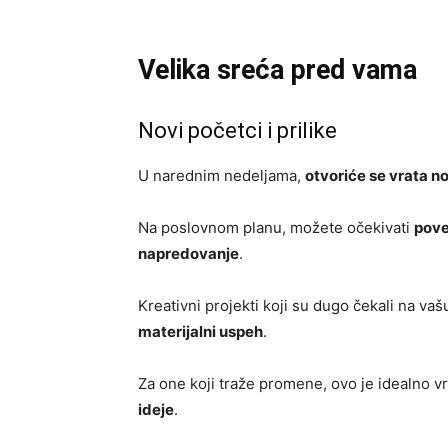
Velika sreća pred vama
Novi početci i prilike
U narednim nedeljama,
otvoriće se vrata no
Na poslovnom planu, možete očekivati
pove
napredovanje
.
Kreativni projekti koji su dugo čekali na 
materijalni uspeh
.
Za one koji traže promene, ovo je idealno
ideje
.