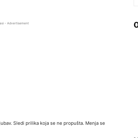
O
asi - Advertisement
jubav. Sledi prilika koja se ne propušta. Menja se