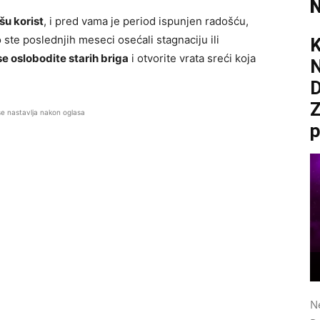
N
šu korist
, i pred vama je period ispunjen radošću,
ste poslednjih meseci osećali stagnaciju ili
se oslobodite starih briga
i otvorite vrata sreći koja
D
Z
se nastavlja nakon oglasa
p
N