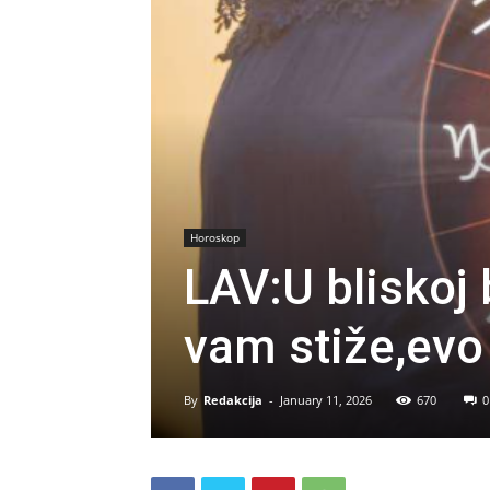
Horoskop
LAV:U bliskoj
vam stiže,evo 
By
Redakcija
-
January 11, 2026
670
0