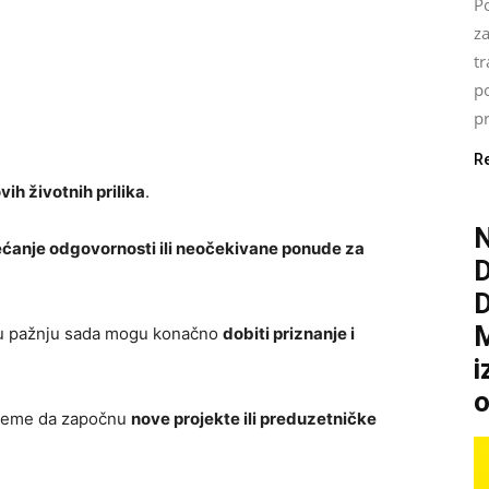
Po
z
tr
p
pr
R
vih životnih prilika
.
N
ćanje odgovornosti ili neočekivane ponude za
M
vašu pažnju sada mogu konačno
dobiti priznanje i
i
o
 vreme da započnu
nove projekte ili preduzetničke