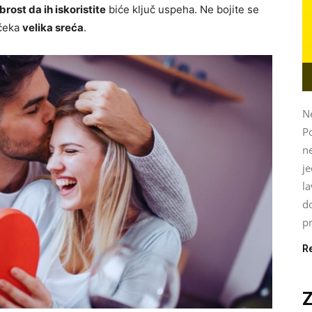
rost da ih iskoristite
biće ključ uspeha. Ne bojite se
 čeka
velika sreća
.
Ne
P
ne
je
l
do
pr
R