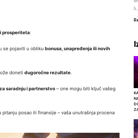
M
li.
R
 i prosperiteta
:
I
 se pojaviti u obliku
bonusa, unapređenja ili novih
može doneti
dugoročne rezultate
.
a saradnju i partnerstvo
– one mogu biti ključ vašeg
K
N
D
ZA
 pitanju posao ili finansije – vaša unutrašnja procena