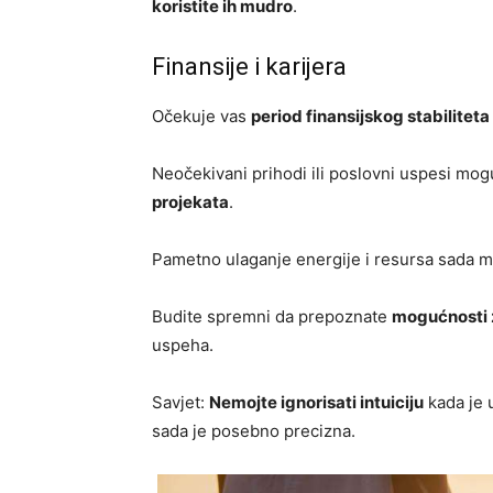
koristite ih mudro
.
Finansije i karijera
Očekuje vas
period finansijskog stabiliteta
Neočekivani prihodi ili poslovni uspesi mogu
projekata
.
Pametno ulaganje energije i resursa sada 
Budite spremni da prepoznate
mogućnosti z
uspeha.
Savjet:
Nemojte ignorisati intuiciju
kada je u
sada je posebno precizna.