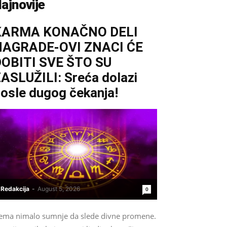
ajnovije
KARMA KONAČNO DELI
NAGRADE-OVI ZNACI ĆE
OBITI SVE ŠTO SU
ASLUŽILI: Sreća dolazi
osle dugog čekanja!
Redakcija
-
August 5, 2026
0
ema nimalo sumnje da slede divne promene.