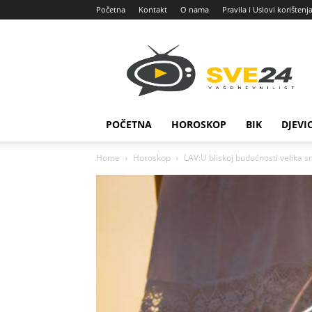
Početna
Kontakt
O nama
Pravila i Uslovi korištenj
Sve
24
POČETNA
HOROSKOP
BIK
DJEVI
Home
Horoskop
LAV:U bliskoj budućnosti velika s