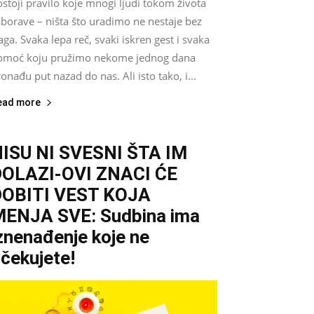
stoji pravilo koje mnogi ljudi tokom života
aborave – ništa što uradimo ne nestaje bez
aga. Svaka lepa reč, svaki iskren gest i svaka
omoć koju pružimo nekome jednog dana
onađu put nazad do nas. Ali isto tako, i...
ead more
ISU NI SVESNI ŠTA IM
DOLAZI-OVI ZNACI ĆE
DOBITI VEST KOJA
ENJA SVE: Sudbina ima
znenađenje koje ne
čekujete!