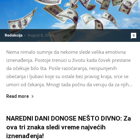
Redakcija
-
August 8, 2026
0
Nema nimalo sumnje da nekome slede velika emotivna
iznenađenja. Postoje trenuci u životu kada čovek prestane
da očekuje bilo šta. Posle razočaranja, neispunjenih
obećanja i ljubavi koje su ostale bez pravog kraja, srce se
umori od čekanja. Mnogi tada počnu da veruju da za njih...
Read more
NAREDNI DANI DONOSE NEŠTO DIVNO: Za
ova tri znaka sledi vreme najvećih
iznenađenja!