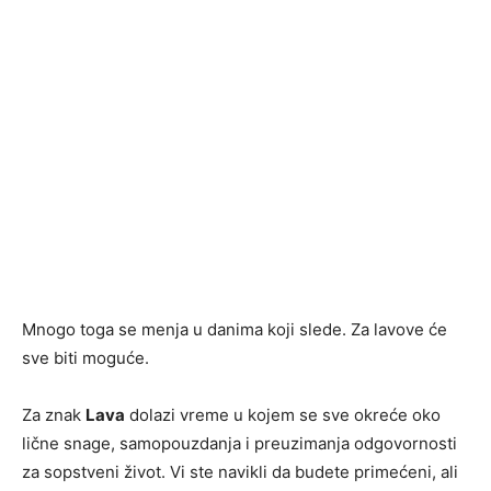
Mnogo toga se menja u danima koji slede. Za lavove će
sve biti moguće.
Za znak
Lava
dolazi vreme u kojem se sve okreće oko
lične snage, samopouzdanja i preuzimanja odgovornosti
za sopstveni život. Vi ste navikli da budete primećeni, ali