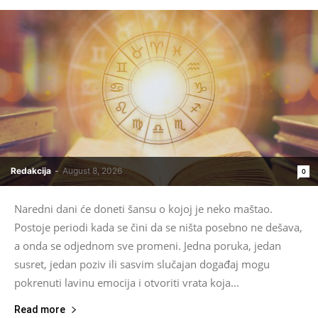
Redakcija
-
August 8, 2026
0
Naredni dani će doneti šansu o kojoj je neko maštao.
Postoje periodi kada se čini da se ništa posebno ne dešava,
a onda se odjednom sve promeni. Jedna poruka, jedan
susret, jedan poziv ili sasvim slučajan događaj mogu
pokrenuti lavinu emocija i otvoriti vrata koja...
Read more