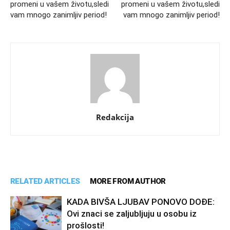
promeni u vašem životu,sledi
promeni u vašem životu,sledi
vam mnogo zanimljiv period!
vam mnogo zanimljiv period!
Redakcija
RELATED ARTICLES
MORE FROM AUTHOR
KADA BIVŠA LJUBAV PONOVO DOĐE:
Ovi znaci se zaljubljuju u osobu iz
prošlosti!