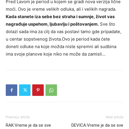
Pred Lavom je period u kojem se gradi nova verzija lične
moći. Ovo je vreme velikih odluka, ali i velikih nagrada.
Kada stanete iza sebe bez straha i sumnje, život vas
nagrađuje uspehom, ljubavlju i poštovanjem.
Sve što
dolazi sada ima za cilj da vas postavi tamo gde pripadate,
u centar sopstvenog života.Ovo je period kada ćete
doneti odluke na koje možda niste spremni ali sudbina
ima svoje planove koje niko ne može da zamisli…
Previous article
Next article
RAK:Vreme je da se sve
DEVICA:Vreme je da se sve