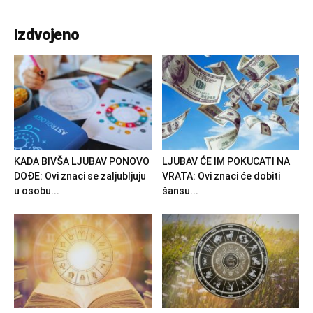
Izdvojeno
KADA BIVŠA LJUBAV PONOVO
LJUBAV ĆE IM POKUCATI NA
DOĐE: Ovi znaci se zaljubljuju
VRATA: Ovi znaci će dobiti
u osobu...
šansu...