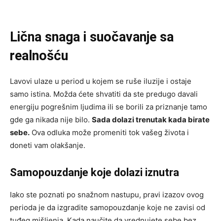
Lična snaga i suočavanje sa
realnošću
Lavovi ulaze u period u kojem se ruše iluzije i ostaje
samo istina. Možda ćete shvatiti da ste predugo davali
energiju pogrešnim ljudima ili se borili za priznanje tamo
gde ga nikada nije bilo.
Sada dolazi trenutak kada birate
sebe.
Ova odluka može promeniti tok vašeg života i
doneti vam olakšanje.
Samopouzdanje koje dolazi iznutra
Iako ste poznati po snažnom nastupu, pravi izazov ovog
perioda je da izgradite samopouzdanje koje ne zavisi od
tuđeg mišljenja. Kada naučite da vrednujete sebe bez