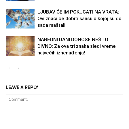
LJUBAV ĆE IM POKUCATI NA VRATA:
Ovi znaci će dobiti šansu o kojoj su do
sada maštali!
NAREDNI DANI DONOSE NEŠTO
DIVNO: Za ova tri znaka sledi vreme
najvećih iznenađenja!
LEAVE A REPLY