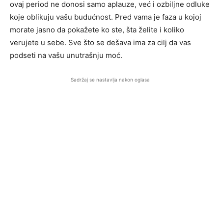
ovaj period ne donosi samo aplauze, već i ozbiljne odluke
koje oblikuju vašu budućnost. Pred vama je faza u kojoj
morate jasno da pokažete ko ste, šta želite i koliko
verujete u sebe. Sve što se dešava ima za cilj da vas
podseti na vašu unutrašnju moć.
Sadržaj se nastavlja nakon oglasa