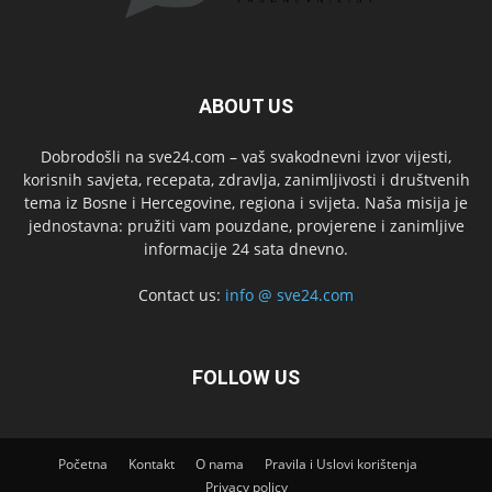
ABOUT US
Dobrodošli na sve24.com – vaš svakodnevni izvor vijesti,
korisnih savjeta, recepata, zdravlja, zanimljivosti i društvenih
tema iz Bosne i Hercegovine, regiona i svijeta. Naša misija je
jednostavna: pružiti vam pouzdane, provjerene i zanimljive
informacije 24 sata dnevno.
Contact us:
info @ sve24.com
FOLLOW US
Početna
Kontakt
O nama
Pravila i Uslovi korištenja
Privacy policy