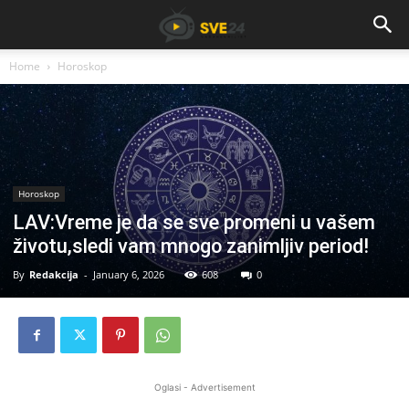
Home
Horoskop
Horoskop
LAV:Vreme je da se sve promeni u vašem
životu,sledi vam mnogo zanimljiv period!
By
Redakcija
-
January 6, 2026
608
0
Oglasi - Advertisement