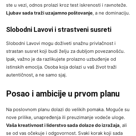
ste u vezi, odnos prolazi kroz test iskrenosti i ravnoteže.
Ljubav sada traži uzajamno poštovanje
, a ne dominaciju.
Slobodni Lavovi i strastveni susreti
Slobodni Lavovi mogu doživeti snažnu privlačnost i
strastan susret koji budi želju za dubljom povezanošću.
Ipak, važno je da razlikujete prolazno uzbuđenje od
istinskih emocija. Osoba koja dolazi u vaš život traži
autentičnost, a ne samo sjaj.
Posao i ambicije u prvom planu
Na poslovnom planu dolazi do velikih pomaka. Moguće su
nove prilike, unapređenja ili preuzimanje vodeće uloge.
Vaša kreativnost i liderstvo sada dolaze do izražaja
, ali
se od vas očekuje i odgovornost. Svaki korak koji sada