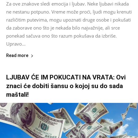
Za ove znakove sledi emocija i ljubav. Neke ljubavi nikada
ne nestanu potpuno. Vreme može proći, ljudi mogu krenuti
različitim putevima, mogu upoznati druge osobe i pokušati
da zaborave ono što je nekada bilo najvažnije, ali srce
ponekad sačuva ono što razum pokušava da izbriše.
Upravo...
Read more
LJUBAV ĆE IM POKUCATI NA VRATA: Ovi
znaci će dobiti šansu o kojoj su do sada
maštali!